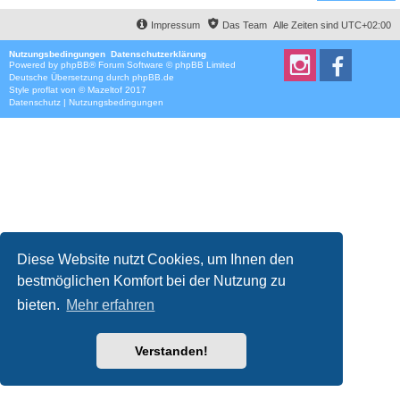
Impressum
Das Team
Alle Zeiten sind
UTC+02:00
Nutzungsbedingungen
Datenschutzerklärung
Powered by
phpBB
® Forum Software © phpBB Limited
Deutsche Übersetzung durch
phpBB.de
Style
proflat
von ©
Mazeltof
2017
Datenschutz
|
Nutzungsbedingungen
Diese Website nutzt Cookies, um Ihnen den
bestmöglichen Komfort bei der Nutzung zu
bieten.
Mehr erfahren
Verstanden!