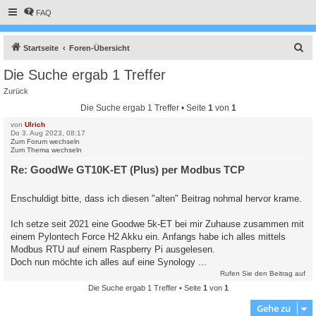
FAQ
S
Startseite
Foren-Übersicht
u
Die Suche ergab 1 Treffer
c
Zurück
h
Die Suche ergab 1 Treffer • Seite
1
von
1
e
von
Ulrich
Do 3. Aug 2023, 08:17
Zum Forum wechseln
Zum Thema wechseln
Re: GoodWe GT10K-ET (Plus) per Modbus TCP
Enschuldigt bitte, dass ich diesen "alten" Beitrag nohmal hervor krame.
Ich setze seit 2021 eine Goodwe 5k-ET bei mir Zuhause zusammen mit
einem Pylontech Force H2 Akku ein. Anfangs habe ich alles mittels
Modbus RTU auf einem Raspberry Pi ausgelesen.
Doch nun möchte ich alles auf eine Synology ...
Rufen Sie den Beitrag auf
Die Suche ergab 1 Treffer • Seite
1
von
1
Gehe zu