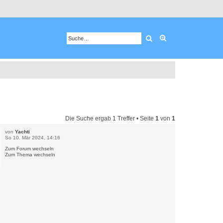
Suche
Erweiterte Suche
Die Suche ergab 1 Treffer • Seite
1
von
1
von
Yachti
So 10. Mär 2024, 14:16
Zum Forum wechseln
Zum Thema wechseln