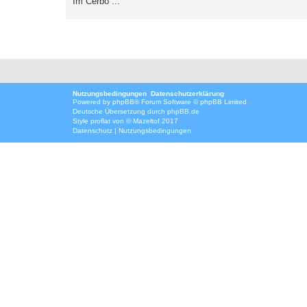
Im Cerbo ...
Nutzungsbedingungen
Datenschutzerklärung
Powered by
phpBB
® Forum Software © phpBB Limited
Deutsche Übersetzung durch
phpBB.de
Style
proflat
von ©
Mazeltof
2017
Datenschutz
|
Nutzungsbedingungen