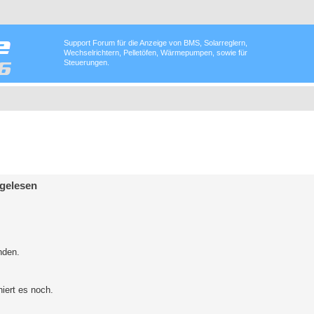
Support Forum für die Anzeige von BMS, Solarreglern,
Wechselrichtern, Pelletöfen, Wärmepumpen, sowie für
Steuerungen.
sgelesen
.
nden.
niert es noch.