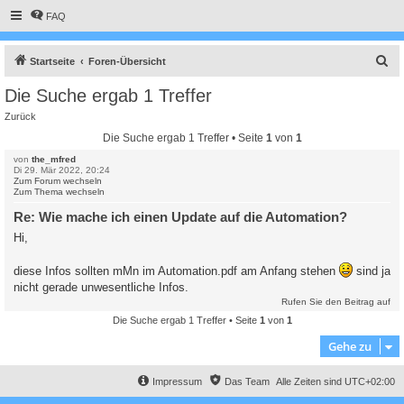
FAQ
S
Startseite
Foren-Übersicht
u
Die Suche ergab 1 Treffer
c
Zurück
h
Die Suche ergab 1 Treffer • Seite
1
von
1
e
von
the_mfred
Di 29. Mär 2022, 20:24
Zum Forum wechseln
Zum Thema wechseln
Re: Wie mache ich einen Update auf die Automation?
Hi,
diese Infos sollten mMn im Automation.pdf am Anfang stehen
sind ja
nicht gerade unwesentliche Infos.
Rufen Sie den Beitrag auf
Die Suche ergab 1 Treffer • Seite
1
von
1
Gehe zu
Impressum
Das Team
Alle Zeiten sind
UTC+02:00