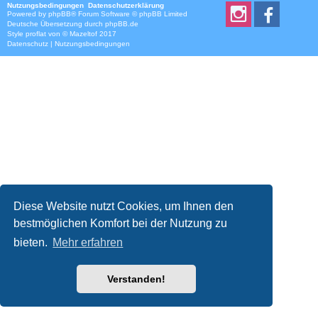
Nutzungsbedingungen
Datenschutzerklärung
Powered by
phpBB
® Forum Software © phpBB Limited
Deutsche Übersetzung durch
phpBB.de
Style
proflat
von ©
Mazeltof
2017
Datenschutz
|
Nutzungsbedingungen
Diese Website nutzt Cookies, um Ihnen den
bestmöglichen Komfort bei der Nutzung zu
bieten.
Mehr erfahren
Verstanden!