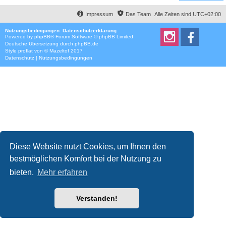
Impressum
Das Team
Alle Zeiten sind
UTC+02:00
Nutzungsbedingungen
Datenschutzerklärung
Powered by
phpBB
® Forum Software © phpBB Limited
Deutsche Übersetzung durch
phpBB.de
Style
proflat
von ©
Mazeltof
2017
Datenschutz
|
Nutzungsbedingungen
Diese Website nutzt Cookies, um Ihnen den
bestmöglichen Komfort bei der Nutzung zu
bieten.
Mehr erfahren
Verstanden!