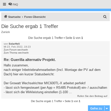
FAQ
S
Startseite
Foren-Übersicht
u
Die Suche ergab 1 Treffer
c
Zurück
h
Die Suche ergab 1 Treffer • Seite
1
von
1
e
von
SolarHeli
Mi 23. Feb 2022, 19:23
Zum Forum wechseln
Zum Thema wechseln
Re: Guerilla alternativ Projekt.
Hallo zusammen,
nach einiger Inbetriebnahmearbeiten (Incl. Montage der PV auf dem
Dach) hier ein kurzer Statusbericht:
Der Growatt Wechselrichter MIC600TL-X arbeitet perfekt!
- lässt sich ferngesteuert (per App = RS485 Protokoll) ein- / ausschalten
- lässt sich die Wirkleistung einstellen (1-100 ...
Rufen Sie den Beitrag auf
Die Suche ergab 1 Treffer • Seite
1
von
1
Gehe zu