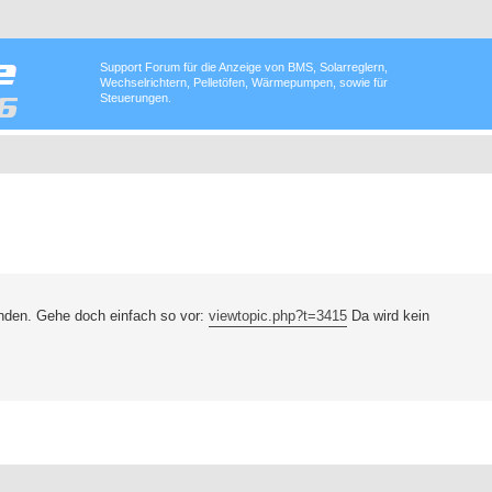
Support Forum für die Anzeige von BMS, Solarreglern,
Wechselrichtern, Pelletöfen, Wärmepumpen, sowie für
Steuerungen.
nden. Gehe doch einfach so vor:
viewtopic.php?t=3415
Da wird kein