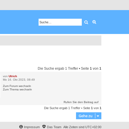
Suche
Erweiterte Suche
Die Suche ergab 1 Treffer • Seite
1
von
1
von
Ulrich
Mo 16. Okt 2023, 08:49
Zum Forum wechseln
Zum Thema wechseln
Rufen Sie den Beitrag auf
Die Suche ergab 1 Treffer • Seite
1
von
1
Gehe zu
Impressum
Das Team
Alle Zeiten sind
UTC+02:00