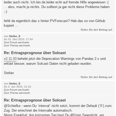
leider auch nicht. Ich bin da leider echt auf fremde Hilfe angewiesen :(
... also, macht ja nichts. Du solltest ja gar nicht diese Probleme haben
;-)
fehlt da eigentlich das s hinter PVForecast? Hab das so von Github
kopiert ...
Rufen Sie den Beitrag auf
von
Stefan_E
So 31. Dez 2023, 17:34
Zum Forum wechseln
Zum Thema wechseln
Re: Ertragsprognose über Solcast
v2.11.03
behebt jetzt die Deprecation Warnings von Pandas 2.x und
erklärt besser, warum Solcast Daten nicht geladen wurden.
Stefan
Rufen Sie den Beitrag auf
von
Stefan_E
Do 4. Jan 2024, 21:24
Zum Forum wechseln
Zum Thema wechseln
Re: Ertragsprognose über Solcast
@Schiefke - wenn Du `interval` nicht setzt, kommt der Default (`0`) zum
Zug. Der errechnet die Intervalle automatisch.
Nimm Frankfurt: Am kürzesten Tag hast Du 481min Tageslicht, am