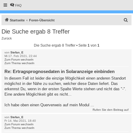
FAQ
S
Startseite
Foren-Übersicht
u
Die Suche ergab 8 Treffer
c
Zurück
h
Die Suche ergab 8 Treffer • Seite
1
von
1
e
von
Stefan_E
Mi 17. Feb 2021, 22:44
Zum Forum wechseln
Zum Thema wechseln
Re: Ertragsprognosedaten in Solaranzeige einbinden
In diesem Fall ist leider die einzige Möglichkeit einen anderen Standort
möglichst in der Nähe zu suchen, welcher diese Daten liefert. Das
erkennst Du, wenn in der ersten Spalte Werte stehen und nicht das "-".
Eine andere Möglichkeit gibt es nicht...
Ich habe oben einen Querverweis auf mein Modul ...
Rufen Sie den Beitrag auf
von
Stefan_E
Fr 14. Mai 2021, 18:40
Zum Forum wechseln
Zum Thema wechseln