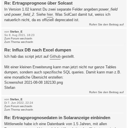
Re: Ertragsprognose über Solcast
In Version 1.02 kannst Du zwei separate Felder angeben:
power_field
und
power_field_2
. Siehe
hier
. Was SolCast damit tut, weiss ich
natuerlich nicht, da es offiziell deprecated ist.
Rufen Sie den Beitrag auf
von
Stefan_E
So 8. Aug 2021, 18:23
Zum Forum wechseln
Zum Thema wechseln
Re: Influx DB nach Excel dumpen
Ich hab das script jetzt auf
Github
gestellt.
Mit einer kleinen Erweiterung kann man jetzt nicht nur ganze Tables
dumpen, sondern auch spezifische SQL queries. Damit kann man z.B.
eine monatliche Übersicht erstellen:
Screenshot 2021-08-08 182130.png
Stefan
Rufen Sie den Beitrag auf
von
Stefan_E
Di 7. Jun 2022, 22:24
Zum Forum wechseln
Zum Thema wechseln
Re: Ertragsprognosedaten in Solaranzeige einbinden
Mittlerweile habe ich eine Datenbank von 1.5 Jahren, mit allen