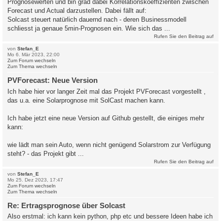
Prognosewerten und bin grad dabei Korrelationskoeffizienten zwischen
Forecast und Actual darzustellen. Dabei fällt auf:
Solcast steuert natürlich dauernd nach - deren Businessmodell
schliesst ja genaue 5min-Prognosen ein. Wie sich das ...
Rufen Sie den Beitrag auf
von
Stefan_E
Mo 6. Mär 2023, 22:00
Zum Forum wechseln
Zum Thema wechseln
PVForecast: Neue Version
Ich habe hier vor langer Zeit mal das Projekt PVForecast vorgestellt ,
das u.a. eine Solarprognose mit SolCast machen kann.
Ich habe jetzt eine neue Version auf Github gestellt, die einiges mehr
kann:
wie lädt man sein Auto, wenn nicht genügend Solarstrom zur Verfügung
steht? - das Projekt gibt ...
Rufen Sie den Beitrag auf
von
Stefan_E
Mo 25. Dez 2023, 17:47
Zum Forum wechseln
Zum Thema wechseln
Re: Ertragsprognose über Solcast
Also erstmal: ich kann kein python, php etc und bessere Ideen habe ich