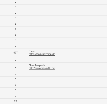
0
0
0
0
1
1
1
0
0
Essen
827
https://solaranzeige.de
0
Neu-Anspach
0
http://www.karo200.de
0
0
7
0
0
23