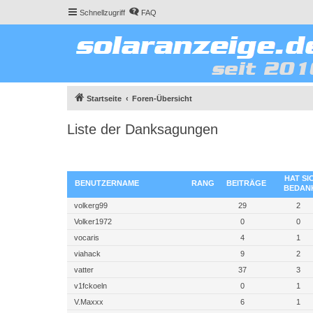
Schnellzugriff
FAQ
Startseite
Foren-Übersicht
Liste der Danksagungen
HAT SI
BENUTZERNAME
RANG
BEITRÄGE
BEDAN
volkerg99
29
2
Volker1972
0
0
vocaris
4
1
viahack
9
2
vatter
37
3
v1fckoeln
0
1
V.Maxxx
6
1