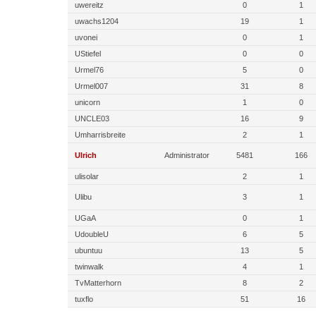
uwereitz
0
1
uwachs1204
19
1
uvonei
0
1
UStiefel
0
0
Urmel76
5
0
Urmel007
31
8
unicorn
1
0
UNCLE03
16
9
Umharrisbreite
2
1
Ulrich
Administrator
5481
166
ulisolar
2
1
Ulibu
3
1
UGaA
0
1
UdoubleU
6
5
ubuntuu
13
5
twinwalk
4
1
TvMatterhorn
8
2
tuxflo
51
16