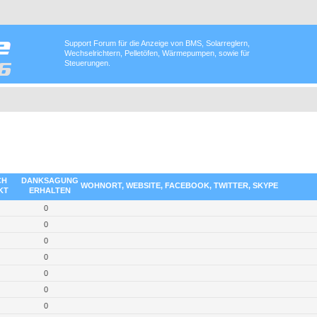
Support Forum für die Anzeige von BMS, Solarreglern,
Wechselrichtern, Pelletöfen, Wärmepumpen, sowie für
Steuerungen.
CH
DANKSAGUNG
WOHNORT, WEBSITE, FACEBOOK, TWITTER, SKYPE
KT
ERHALTEN
0
0
0
0
0
0
0