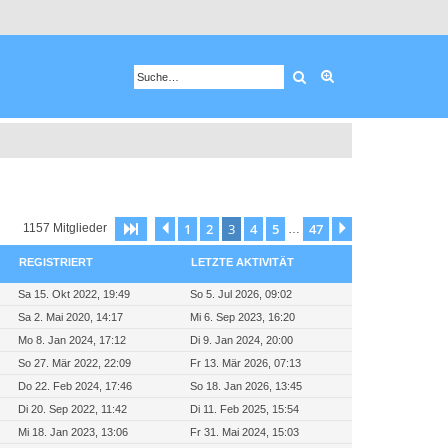
Suche
Erweiterte Suche
1
2
3
4
5
47
Seite
3
Vorherige
von
47
Nächste
1157 Mitglieder
…
REGISTRIERT
LETZTE AKTIVITÄT
Sa 15. Okt 2022, 19:49
So 5. Jul 2026, 09:02
Sa 2. Mai 2020, 14:17
Mi 6. Sep 2023, 16:20
Mo 8. Jan 2024, 17:12
Di 9. Jan 2024, 20:00
So 27. Mär 2022, 22:09
Fr 13. Mär 2026, 07:13
Do 22. Feb 2024, 17:46
So 18. Jan 2026, 13:45
Di 20. Sep 2022, 11:42
Di 11. Feb 2025, 15:54
Mi 18. Jan 2023, 13:06
Fr 31. Mai 2024, 15:03