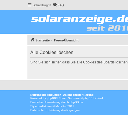
Schnellzugriff
FAQ
Startseite
Foren-Übersicht
Alle Cookies löschen
Sind Sie sich sicher, dass Sie alle Cookies des Boards lösche
Nutzungsbedingungen
Datenschutzerklärung
Powered by
phpBB
® Forum Software © phpBB Limited
Deutsche Übersetzung durch
phpBB.de
Style
proflat
von ©
Mazeltof
2017
Datenschutz
|
Nutzungsbedingungen