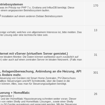
etriebssystemen
e
T
170
was im Prinzip nur PHP 7.x, Grafana und InfluxDB benötigt. Diese
inem angepassten Betriebssystem laufen.
n
h
Installation auf einem anderen Debian Betriebssystem
e
m
e
T
13
nzeige vorhabt, welches von allgemeinem Interesse ist, bitte melden. Das
mte Lösung oder eine technische Idee sein.
n
h
e
m
ternet mit vServer (virtuellem Server gemietet.)
e
T
31
hne lokalem Monitor. Die Daten können wahlweise auch zusätzlich auf
r) oder auch auf einen zentralen Server im lokalen Netzwerk. (Falls man
n
h
e
, Anlagenüberwachung, Anbindung an die Heizung, API
T
301
m
es Andere mehr.
Steuerung von Geräten mit Smart Home Zentralen. PV-Überschuss
h
e
box Steuerungen und API Schnittstelle, über die Daten in die
können. Alles, was man für Steuerungsaufgaben benötigt.
e
n
m
euerung + HomeMatic
T
26
rgiemonitor ]
e
e und der HomeMatic Haussteuerung schreiten weiter voran. Dieser
h
e von vielen Shelly und HomeMatic Lösungen., sowie einer Shelly
n
 zu 50 Geräte ausgelesen und angezeigt werden. Mit der Steuerung