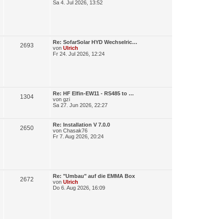
t
Sa 4. Jul 2026, 13:52
r
ä
e
z
a
t
g
g
i
e
r
e
t
B
e
L
Re: SofarSolar HYD Wechselric…
i
r
B
2693
e
von
Ulrich
t
t
Fr 24. Jul 2026, 12:24
r
ä
e
z
a
t
g
g
i
e
r
e
t
B
e
L
Re: HF Elfin-EW11 - RS485 to …
i
r
B
1304
e
von
gzi
t
t
Sa 27. Jun 2026, 22:27
r
ä
e
z
a
t
g
g
i
e
L
Re: Installation V 7.0.0
B
2650
r
e
von
Chasak76
e
t
B
t
Fr 7. Aug 2026, 20:24
e
e
z
i
r
t
t
i
e
r
ä
r
a
t
B
g
e
g
L
Re: "Umbau" auf die EMMA Box
i
r
B
2672
e
von
Ulrich
t
e
t
Do 6. Aug 2026, 16:09
r
ä
e
z
a
t
g
g
i
e
r
e
t
B