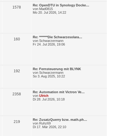
e
L
Re: OpenDTU in Synology Docke…
i
r
B
1578
e
von
Mad0815
t
t
Mo 20. Jul 2026, 14:22
r
ä
e
z
a
t
g
g
i
e
r
e
t
B
e
L
Re: *******Die Schwarzesolara…
i
r
B
160
e
von
Schwarzermann
t
t
Fr 24. Jul 2026, 19:06
r
ä
e
z
a
t
g
g
i
e
r
e
t
B
e
L
Re: Fernsteuerung mit BLYNK
i
r
B
192
e
von
Schwarzermann
t
t
So 3. Aug 2025, 10:22
r
ä
e
z
a
t
g
g
i
e
r
L
Re: Automation mit Victron Ve…
B
2358
e
t
B
e
von
Ulrich
e
t
Di 28. Jul 2026, 10:18
e
i
r
z
t
t
r
i
ä
e
a
r
g
t
B
g
L
Re: ZusatzQuerry bzw. math.ph…
e
B
219
e
von
Ruhz69
i
r
e
t
Di 17. Mär 2026, 22:10
t
e
z
r
ä
t
a