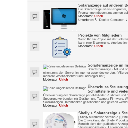
Solaranzeige auf anderen B
Die Solaranzeige ist ein Programm, 
Programme müssen zusammen auf e
Moderator:
Ulrich
Unterforen:
Docker Container
,
Projekte von Mitgliedern
Wenn Ihr ein Projekt mit der Solara
kann eine Erweiterung, eine bestim
Moderator:
Ulrich
Solarfernanzeige im In
Solarfernanzeige - Mit und o
einen zentralen Server im Internet gesendet werden, (VServe
mehrere Wechselrichter und Laderegler hat.)
Moderator:
Ulrich
Überschuss Steuerung
Schnittstelle und viel
Überwachung der Solaranlage per eMail oder Pushover und 
Steuerung verbunden mit Geräten und Tasmota Firmware. Wall
Solaranzeigen Datenbanken geschrieben und gelesen werden 
Moderator:
Ulrich
Shelly + Solaranzeige + St
[ Shelly Automation Version 2 ] [ Ene
Die Entwicklung der Shelly Produkt
Bereich dient der grafischen Anzeig
Steuerung Version 2. Es können bis