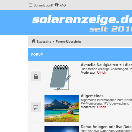
Schnellzugriff
FAQ
Startseite
Foren-Übersicht
FORUM
Aktuelle Neuigkeiten zu die
Hier stehen wichtige Änderungen un
Moderator:
Ulrich
Allgemeines
Allgemeine Informationen zum Nac
PV-Monitorung / PV Überwachung
Moderator:
Ulrich
Demo Anlagen mit live Date
Hier sind live Daten von verschied