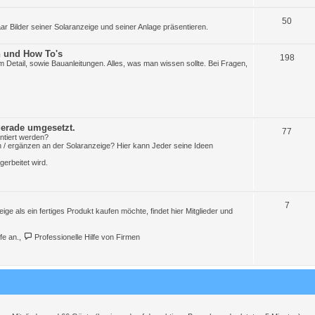
m
e
T
50
ar Bilder seiner Solaranzeige und seiner Anlage präsentieren.
n
h
 und How To's
e
T
198
Detail, sowie Bauanleitungen. Alles, was man wissen sollte. Bei Fragen,
.
m
h
e
e
n
m
erade umgesetzt.
e
T
77
ntiert werden?
 / ergänzen an der Solaranzeige? Hier kann Jeder seine Ideen
n
h
erbeitet wird.
e
m
e
T
7
eige als ein fertiges Produkt kaufen möchte, findet hier Mitglieder und
n
h
fe an.
,
Professionelle Hilfe von Firmen
e
m
e
n