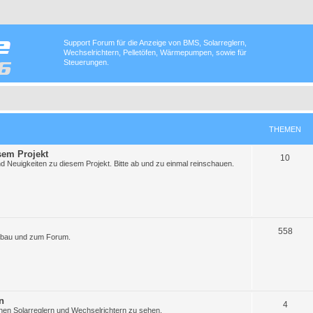
Support Forum für die Anzeige von BMS, Solarreglern,
Wechselrichtern, Pelletöfen, Wärmepumpen, sowie für
Steuerungen.
THEMEN
sem Projekt
T
10
d Neuigkeiten zu diesem Projekt. Bitte ab und zu einmal reinschauen.
h
e
m
e
T
558
hbau und zum Forum.
n
h
e
m
n
e
T
4
enen Solarreglern und Wechselrichtern zu sehen.