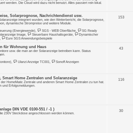
e
ert werden. Die Cloud wird dazu nicht benutzt. Alles passiert rein lokal.
m
eise, Solarprognose, Nachrichtendienst usw.
e
T
153
 Solaranzeige integriert wurden, wie den Wetterbericht, die Solarprognose,
on, dynamische Strompreise und weitere Module.
n
h
teuerung (Energiewende)
,
SGS - WEB Oberfläche
,
SG Ready
e
Solaranzeige Image
,
Steuerbare Haushaltsgeräte
,
Dynamischer
,
Eure SGS Anwendungsbeispiele
m
en für Wohnung und Haus
e
T
43
itore usw. die man an der Solaranzeige betreiben kann. Status
gen.
n
h
onitore)
,
Ulanzi Anzeige TC001
,
Sonoff Anzeigen
e
m
, Smart Home Zentralen und Solaranzeige
e
T
116
ng der HomeMatic Zentrale und anderen Smart Home Zentralen zu tun hat.
n und Erfolgsmeldungen.
n
h
e
m
anlage DIN VDE 0100-551 / -1 )
e
T
30
an die 230V Steckdose angeschlossen werden können.
n
h
e