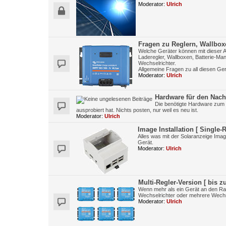
Moderator:
Ulrich
Fragen zu Reglern, Wallbox
Welche Geräter können mit dieser 
Laderegler, Wallboxen, Batterie-
Wechselrichter.
Allgemeine Fragen zu all diesen Ge
Moderator:
Ulrich
Hardware für den Nac
Die benötigte Hardware zum 
ausprobiert hat. Nichts posten, nur weil es neu ist.
Moderator:
Ulrich
Image Installation [ Single-
Alles was mit der Solaranzeige Image
Gerät.
Moderator:
Ulrich
Multi-Regler-Version [ bis 
Wenn mehr als ein Gerät an den Ras
Wechselrichter oder mehrere Wechs
Moderator:
Ulrich