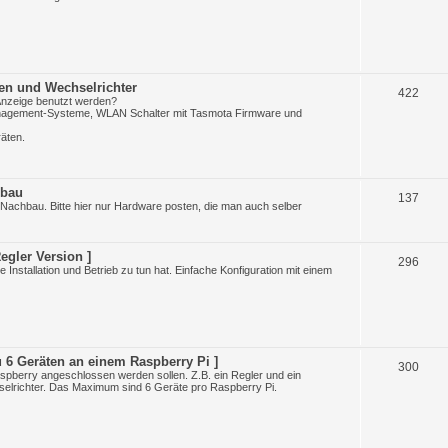
n
h
e
m
en und Wechselrichter
e
T
422
Anzeige benutzt werden?
Management-Systeme, WLAN Schalter mit Tasmota Firmware und
n
h
räten.
e
m
hbau
e
T
137
Nachbau. Bitte hier nur Hardware posten, die man auch selber
n
h
e
Regler Version ]
T
296
 Installation und Betrieb zu tun hat. Einfache Konfiguration mit einem
m
h
e
e
n
m
zu 6 Geräten an einem Raspberry Pi ]
e
T
300
pberry angeschlossen werden sollen. Z.B. ein Regler und ein
elrichter. Das Maximum sind 6 Geräte pro Raspberry Pi.
n
h
e
m