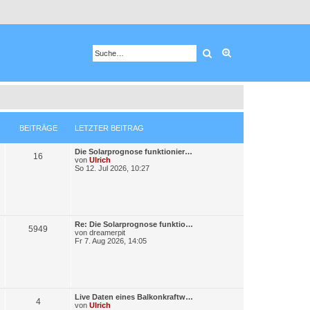
Suche
Erweiterte Suche
BEITRÄGE
LETZTER BEITRAG
L
Die Solarprognose funktionier…
B
16
e
von
Ulrich
t
So 12. Jul 2026, 10:27
e
z
t
i
e
r
t
B
e
L
Re: Die Solarprognose funktio…
i
r
B
5949
e
von
dreamerpit
t
t
Fr 7. Aug 2026, 14:05
r
ä
e
z
a
t
g
g
i
e
r
e
t
B
e
L
Live Daten eines Balkonkraftw…
i
r
B
4
e
von
Ulrich
t