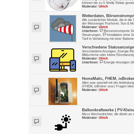
können bis zu 5 Shelly Relais gesteu
Moderator:
Ulrich
Wetterdaten, Börsenstrompr
Alle zusätzlichen Module, die in die
der Messenger Pushover, Sun & Mo
Moderator:
Ulrich
Unterforen:
Börsenstrompreis S
Steuerungen
,
Installation ohne 
Tarif in Verbindung mit einer Batterie
Verschiedene Statusanzeig
Verschiedene Anzeigen, Energie-Mon
Bildschirme oder kleine Einzelanzei
Moderator:
Ulrich
Unterforen:
Energie-Anzeigen (M
HomeMatic, FHEM, ioBroker
Alles was speziell mit der Anbindu
(FHEM, ioBroker usw.) Fragen Idee
Moderator:
Ulrich
Balkonkraftwerke ( PV-Klein
Micro Wechselrichter, die direkt 
Moderator:
Ulrich