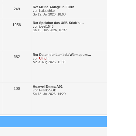
e
t
B
e
L
Re: Meine Anlage in Fürth
i
r
B
249
e
von
Kaluschke
t
t
So 19. Jul 2026, 18:08
r
ä
e
z
a
t
g
L
Re: Speicher des USB-Stick's …
g
i
B
1956
e
e
von
josef1543
r
t
Sa 13. Jun 2026, 10:37
e
t
e
B
z
e
t
i
r
i
e
t
r
r
ä
t
B
a
e
g
L
Re: Daten der Lambda Wärmepum…
i
g
r
B
682
e
von
Ulrich
t
t
Mo 3. Aug 2026, 11:50
r
e
ä
e
z
a
t
g
g
i
e
r
e
t
B
e
L
Huawei Emma A02
i
r
B
100
e
von
Frank-SOB
t
t
Sa 18. Jul 2026, 14:20
r
ä
e
z
a
t
g
g
i
e
r
e
t
B
e
i
r
t
r
ä
a
g
g