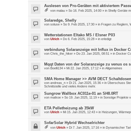
Auslesen von Pro-Geräten mit aktiviertem Pass
von
malau
»
So 16. Feb 2025, 14:00
» in
Shelly Geräte mi
Solaredge, Shelly
von
soluse
»
So 9. Feb 2025, 17:30
» in
Fragen zu Reglern, 
Wetterstationen Eltako MS / Elsner P03
von
Ulrich
»
Do 6. Feb 2025, 15:28
» in
erledigt
verbindung Solaranzeige mit Influx in Docker C
von
Chris_the_hiker
»
Do 23. Jan 2025, 08:51
» in
Docker Co
Mqqt Daten von der Solaranzeige zu venus os 
von
Boelli134
»
Mi 22. Jan 2025, 17:12
» in
Allgemeines
SMA Home Manager >> AVM DECT Schaltdose
von
andreas_n
»
Di 21. Jan 2025, 15:36
» in
Überschuss Steu
Schnittstelle und vieles Andere mehr.
Sungrow Wallbox AC011e-01 an SH8.0RT
von
matkoe
»
So 19. Jan 2025, 11:19
» in
Sonstige Projekte v
ETA Pelletheizung ab 35kW
von
Ulrich
»
Mi 15. Jan 2025, 12:43
» in
Heizungen, Wärmep
SofarSolar Hybrid Wechselrichter
von
Ulrich
»
Di 7. Jan 2025, 17:16
» in
Dynamischer Tarif