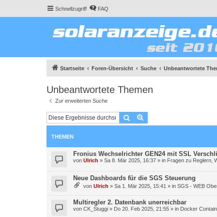
Schnellzugriff
FAQ
Startseite
Foren-Übersicht
Suche
Unbeantwortete Th
Unbeantwortete Themen
Zur erweiterten Suche
Suche
Erweiterte Suche
THEMEN
Fronius Wechselrichter GEN24 mit SSL Verschl
von
Ulrich
»
Sa 8. Mär 2025, 16:37
» in
Fragen zu Reglern, 
Neue Dashboards für die SGS Steuerung
von
Ulrich
»
Sa 1. Mär 2025, 15:41
» in
SGS - WEB Ober
Multiregler 2. Datenbank unerreichbar
von
CK_Stuggi
»
Do 20. Feb 2025, 21:55
» in
Docker Contain