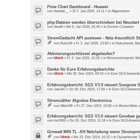
Flow Chart Dashboard - Huawei
von
Newbie__
»
Di 7. Jan 2025, 14:11
» in
Allgemeines
php-Dateien werden überschrieben bei Neustart
von
Stoelli
»
Mo 6. Jan 2025, 01:45
» in
Docker Container
StromGedacht API auslesen - Netz-freundlich 
von
Ruhz69
»
Fr 3. Jan 2025, 23:50
» in
Dokumente, Bau
Aktivierungsschlüssel abgelaufen?
von
Ulrich
»
Fr 3. Jan 2025, 10:25
» in
Börsenstrompreis St
Danke für Eure Erfahrungsberichte
von
Ulrich
»
Mo 30. Dez 2024, 09:43
» in
Eure SGS Anwendu
Erfahrungsbericht: SGS V3.0 steuert Sungrow
von
JakobU
»
So 29. Dez 2024, 17:50
» in
Eure SGS Anwend
Stromzähler Algodue Electronica
von
MikeVIE
»
Fr 27. Dez 2024, 10:06
» in
Wunschliste 
Erfahrungsbericht: SGS V3.0 steuert Goodwe g
von
me2800
»
Do 26. Dez 2024, 11:18
» in
Eure SGS Anwend
Growatt MIN TL -XH Netzladung wenn Strompreis
von
Ulrich
»
Mo 23. Dez 2024, 10:15
» in
Dynamischer Tar