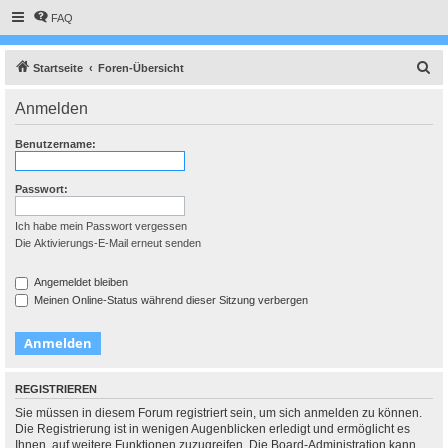
FAQ
S
Startseite
Foren-Übersicht
u
Anmelden
c
h
Benutzername:
e
Passwort:
Ich habe mein Passwort vergessen
Die Aktivierungs-E-Mail erneut senden
Angemeldet bleiben
Meinen Online-Status während dieser Sitzung verbergen
REGISTRIEREN
Sie müssen in diesem Forum registriert sein, um sich anmelden zu können.
Die Registrierung ist in wenigen Augenblicken erledigt und ermöglicht es
Ihnen, auf weitere Funktionen zuzugreifen. Die Board-Administration kann