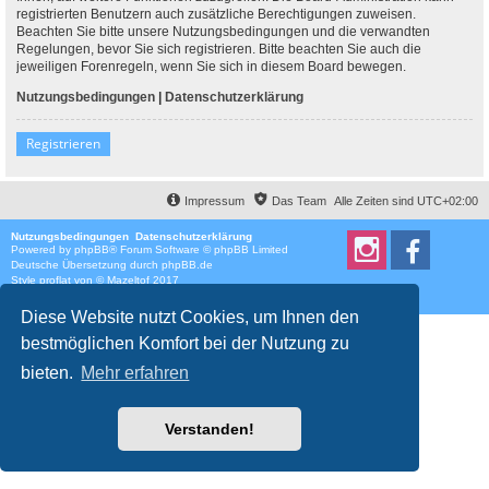
registrierten Benutzern auch zusätzliche Berechtigungen zuweisen.
Beachten Sie bitte unsere Nutzungsbedingungen und die verwandten
Regelungen, bevor Sie sich registrieren. Bitte beachten Sie auch die
jeweiligen Forenregeln, wenn Sie sich in diesem Board bewegen.
Nutzungsbedingungen
|
Datenschutzerklärung
Registrieren
Impressum
Das Team
Alle Zeiten sind
UTC+02:00
Nutzungsbedingungen
Datenschutzerklärung
Powered by
phpBB
® Forum Software © phpBB Limited
Deutsche Übersetzung durch
phpBB.de
Style
proflat
von ©
Mazeltof
2017
Datenschutz
|
Nutzungsbedingungen
Diese Website nutzt Cookies, um Ihnen den
bestmöglichen Komfort bei der Nutzung zu
bieten.
Mehr erfahren
Verstanden!