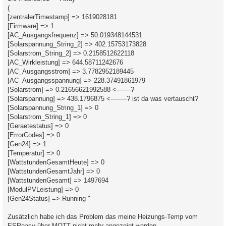
(
[zentralerTimestamp] => 1619028181
[Firmware] => 1
[AC_Ausgangsfrequenz] => 50.019348144531
[Solarspannung_String_2] => 402.15753173828
[Solarstrom_String_2] => 0.2158512622118
[AC_Wirkleistung] => 644.58711242676
[AC_Ausgangsstrom] => 3.7782952189445
[AC_Ausgangsspannung] => 228.37491861979
[Solarstrom] => 0.21656621992588 <-------?
[Solarspannung] => 438.1796875 <--------? ist da was vertauscht?
[Solarspannung_String_1] => 0
[Solarstrom_String_1] => 0
[Geraetestatus] => 0
[ErrorCodes] => 0
[Gen24] => 1
[Temperatur] => 0
[WattstundenGesamtHeute] => 0
[WattstundenGesamtJahr] => 0
[WattstundenGesamt] => 1497694
[ModulPVLeistung] => 0
[Gen24Status] => Running "
Zusätzlich habe ich das Problem das meine Heizungs-Temp vom
ESPeasy über MQTT nicht mehr angezeigt werden.