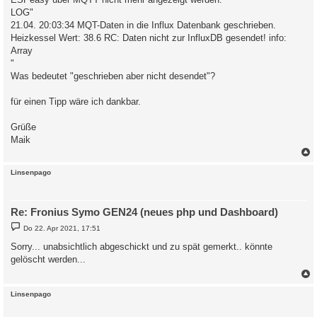
LOG"
21.04. 20:03:34 MQT-Daten in die Influx Datenbank geschrieben.
Heizkessel Wert: 38.6 RC: Daten nicht zur InfluxDB gesendet! info:
Array
"
Was bedeutet "geschrieben aber nicht desendet"?
für einen Tipp wäre ich dankbar.
Grüße
Maik
c
Linsenpago
Re: Fronius Symo GEN24 (neues php und Dashboard)
B
Do 22. Apr 2021, 17:51
e
i
Sorry... unabsichtlich abgeschickt und zu spät gemerkt.. könnte
t
gelöscht werden...
r
a
g
c
Linsenpago