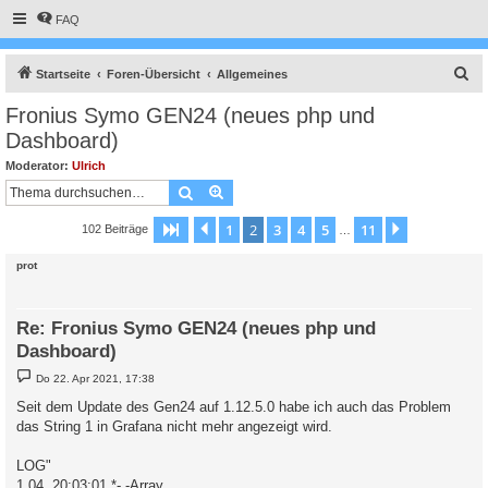
FAQ
S
Startseite
Foren-Übersicht
Allgemeines
u
Fronius Symo GEN24 (neues php und
c
Dashboard)
h
Moderator:
Ulrich
e
Suche
Erweiterte Suche
1
2
3
4
5
11
Seite
2
Vorherige
von
11
Nächste
102 Beiträge
…
prot
Re: Fronius Symo GEN24 (neues php und
Dashboard)
B
Do 22. Apr 2021, 17:38
e
i
Seit dem Update des Gen24 auf 1.12.5.0 habe ich auch das Problem
t
das String 1 in Grafana nicht mehr angezeigt wird.
r
a
g
LOG"
1.04. 20:03:01 *- -Array