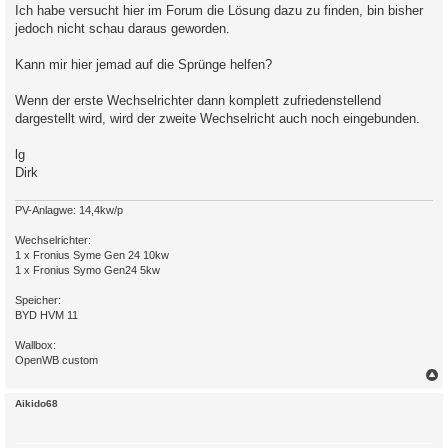
Ich habe versucht hier im Forum die Lösung dazu zu finden, bin bisher
jedoch nicht schau daraus geworden.
Kann mir hier jemad auf die Sprünge helfen?
Wenn der erste Wechselrichter dann komplett zufriedenstellend
dargestellt wird, wird der zweite Wechselricht auch noch eingebunden.
lg
Dirk
PV-Anlagwe: 14,4kw/p
Wechselrichter:
1 x Fronius Syme Gen 24 10kw
1 x Fronius Symo Gen24 5kw
Speicher:
BYD HVM 11
Wallbox:
OpenWB custom
c
Aikido68