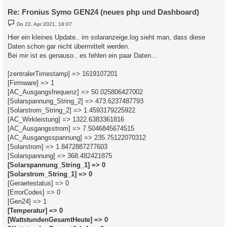
Re: Fronius Symo GEN24 (neues php und Dashboard)
B
Do 22. Apr 2021, 18:07
e
i
Hier ein kleines Update.. im solaranzeige.log sieht man, dass diese
t
Daten schon gar nicht übermittelt werden.
r
a
Bei mir ist es genauso.. es fehlen ein paar Daten...
g
[zentralerTimestamp] => 1619107201
[Firmware] => 1
[AC_Ausgangsfrequenz] => 50.025806427002
[Solarspannung_String_2] => 473.6237487793
[Solarstrom_String_2] => 1.4593179225922
[AC_Wirkleistung] => 1322.6383361816
[AC_Ausgangsstrom] => 7.5046845674515
[AC_Ausgangsspannung] => 235.75122070312
[Solarstrom] => 1.8472887277603
[Solarspannung] => 368.482421875
[Solarspannung_String_1] => 0
[Solarstrom_String_1] => 0
[Geraetestatus] => 0
[ErrorCodes] => 0
[Gen24] => 1
[Temperatur] => 0
[WattstundenGesamtHeute] => 0