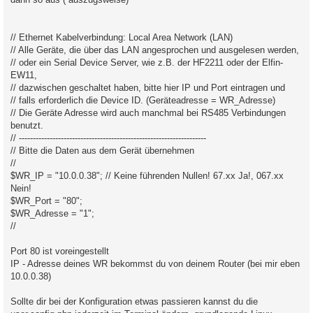
// Ethernet Kabelverbindung: Local Area Network (LAN)
// Alle Geräte, die über das LAN angesprochen und ausgelesen werden,
// oder ein Serial Device Server, wie z.B. der HF2211 oder der Elfin-
EW11,
// dazwischen geschaltet haben, bitte hier IP und Port eintragen und
// falls erforderlich die Device ID. (Geräteadresse = WR_Adresse)
// Die Geräte Adresse wird auch manchmal bei RS485 Verbindungen
benutzt.
// -------------------------------------------------------------------
// Bitte die Daten aus dem Gerät übernehmen
//
$WR_IP = "10.0.0.38"; // Keine führenden Nullen! 67.xx Ja!, 067.xx
Nein!
$WR_Port = "80";
$WR_Adresse = "1";
//
Port 80 ist voreingestellt
IP - Adresse deines WR bekommst du von deinem Router (bei mir eben
10.0.0.38)
Sollte dir bei der Konfiguration etwas passieren kannst du die