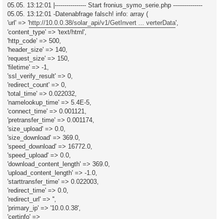
05.05. 13:12:01 |---------------- Start fronius_symo_serie.php ---------------
05.05. 13:12:01 -Datenabfrage falsch! info: array (
'url' => '
http://10.0.0.38/solar_api/v1/GetInvert ... verterData
',
'content_type' => 'text/html',
'http_code' => 500,
'header_size' => 140,
'request_size' => 150,
'filetime' => -1,
'ssl_verify_result' => 0,
'redirect_count' => 0,
'total_time' => 0.022032,
'namelookup_time' => 5.4E-5,
'connect_time' => 0.001121,
'pretransfer_time' => 0.001174,
'size_upload' => 0.0,
'size_download' => 369.0,
'speed_download' => 16772.0,
'speed_upload' => 0.0,
'download_content_length' => 369.0,
'upload_content_length' => -1.0,
'starttransfer_time' => 0.022003,
'redirect_time' => 0.0,
'redirect_url' => '',
'primary_ip' => '10.0.0.38',
'certinfo' =>