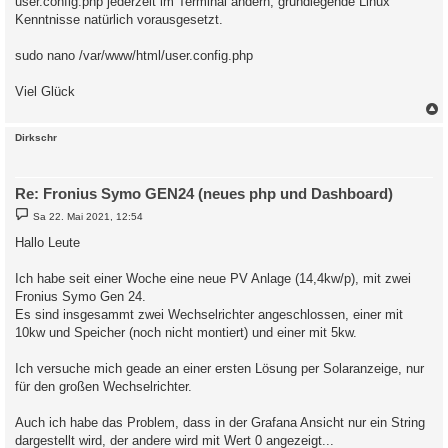
user.config.php jederzeit im Terminal ändern, grundlegende Linux
Kenntnisse natürlich vorausgesetzt.
sudo nano /var/www/html/user.config.php
Viel Glück
c
Dirkschr
Re: Fronius Symo GEN24 (neues php und Dashboard)
B
Sa 22. Mai 2021, 12:54
e
i
Hallo Leute
t
r
a
Ich habe seit einer Woche eine neue PV Anlage (14,4kw/p), mit zwei
g
Fronius Symo Gen 24.
Es sind insgesammt zwei Wechselrichter angeschlossen, einer mit
10kw und Speicher (noch nicht montiert) und einer mit 5kw.
Ich versuche mich geade an einer ersten Lösung per Solaranzeige, nur
für den großen Wechselrichter.
Auch ich habe das Problem, dass in der Grafana Ansicht nur ein String
dargestellt wird, der andere wird mit Wert 0 angezeigt...