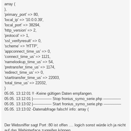
array (
),
'primary_port' => 80,
'local_ip' => '10.0.0.39',
'local_port' => 38294,
'http_version' => 2,
'protocol' => 1,
'ssl_verifyresult' => 0,
'scheme' => 'HTTP',
'appconnect_time_us' => 0,
'connect_time_us' => 1121,
'namelookup_time_us' => 54,
'pretransfer_time_us' => 1174,
'redirect_time_us' => 0,
'starttransfer_time_us' => 22003,
'total_time_us' => 22032,
)
05.05. 13:12:01 !! -Keine gültigen Daten empfangen.
05.05. 13:12:01 |---------------- Stop fronius_symo_serie.php ---------------
05.05. 13:13:02 |---------------- Start fronius_symo_serie.php ---------------
05.05. 13:13:02 -Datenabfrage falsch! info: array (
Der Websniffer sagt Port :80 ist offen .... logich sonst würde ich ja nicht
auf das Webinterface zugreifen können.