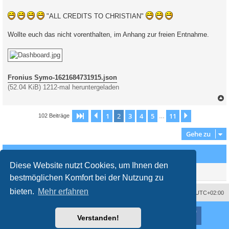
"ALL CREDITS TO CHRISTIAN"
Wollte euch das nicht vorenthalten, im Anhang zur freien Entnahme.
Fronius Symo-1621684731915.json
(52.04 KiB) 1212-mal heruntergeladen
c
1
2
3
4
5
11
Seite
2
Vorherige
von
11
Nächste
102 Beiträge
…
Gehe zu
Wer ist online?
Diese Website nutzt Cookies, um Ihnen den
Mitglieder in diesem Forum: 0 Mitglieder und 1 Gast
bestmöglichen Komfort bei der Nutzung zu
bieten.
Mehr erfahren
Impressum
Das Team
Alle Zeiten sind
UTC+02:00
Nutzungsbedingungen
Datenschutzerklärung
Powered by
phpBB
® Forum Software © phpBB Limited
Verstanden!
Deutsche Übersetzung durch
phpBB.de