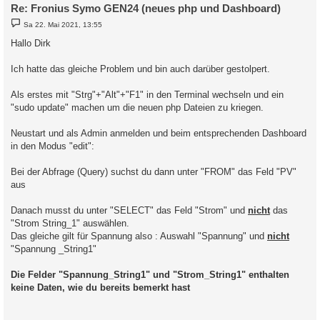
Re: Fronius Symo GEN24 (neues php und Dashboard)
B
Sa 22. Mai 2021, 13:55
e
i
Hallo Dirk
t
r
a
Ich hatte das gleiche Problem und bin auch darüber gestolpert.
g
Als erstes mit "Strg"+"Alt"+"F1" in den Terminal wechseln und ein
"sudo update" machen um die neuen php Dateien zu kriegen.
Neustart und als Admin anmelden und beim entsprechenden Dashboard
in den Modus "edit":
Bei der Abfrage (Query) suchst du dann unter "FROM" das Feld "PV"
aus
Danach musst du unter "SELECT" das Feld "Strom" und
nicht
das
"Strom String_1" auswählen.
Das gleiche gilt für Spannung also : Auswahl "Spannung" und
nicht
"Spannung _String1"
Die Felder "Spannung_String1" und "Strom_String1" enthalten
keine Daten, wie du bereits bemerkt hast