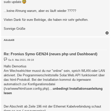
sudo update
...keine Ahnung warum, aber es läuft wieder ?????
Vielen Dank für eure Beiträge, die haben mir sehr geholfen.
Sonnige Grüße
c
Aikido68
Re: Fronius Symo GEN24 (neues php und Dashboard)
B
Sa 8. Mai 2021, 09:18
e
i
Hallo Demortius
t
Am Wechselrichter musst du nur "online" sein, sprich WLAN oder LAN
r
a
aktiviert. Die Programmierschnittstelle Solar.Web.API funktioniert über
g
das html-Protokoll. Bei der Installation kommst du irgenwann
automatisch zur Konfigurationsdatei
(/var/www/html/user.config.php)....
unbedingt Installationsanleitung
lesen
Der Abschnitt ab Zeile 196 mit der Ethernet Kabelverbindung schaut
dann so aus ( auszugsweise)