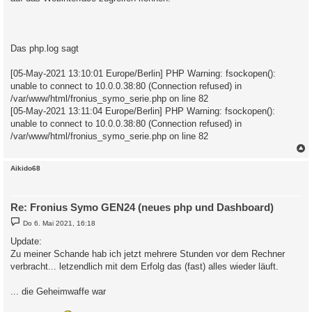
Das php.log sagt
[05-May-2021 13:10:01 Europe/Berlin] PHP Warning: fsockopen():
unable to connect to 10.0.0.38:80 (Connection refused) in
/var/www/html/fronius_symo_serie.php on line 82
[05-May-2021 13:11:04 Europe/Berlin] PHP Warning: fsockopen():
unable to connect to 10.0.0.38:80 (Connection refused) in
/var/www/html/fronius_symo_serie.php on line 82
c
Aikido68
Re: Fronius Symo GEN24 (neues php und Dashboard)
B
Do 6. Mai 2021, 16:18
e
i
Update:
t
Zu meiner Schande hab ich jetzt mehrere Stunden vor dem Rechner
r
a
verbracht... letzendlich mit dem Erfolg das (fast) alles wieder läuft.
g
... die Geheimwaffe war