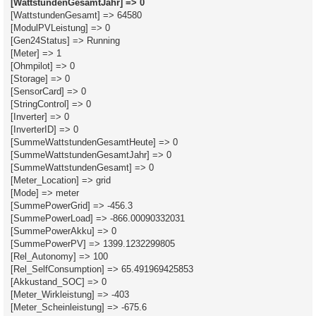
[WattstundenGesamtJahr] => 0
[WattstundenGesamt] => 64580
[ModulPVLeistung] => 0
[Gen24Status] => Running
[Meter] => 1
[Ohmpilot] => 0
[Storage] => 0
[SensorCard] => 0
[StringControl] => 0
[Inverter] => 0
[InverterID] => 0
[SummeWattstundenGesamtHeute] => 0
[SummeWattstundenGesamtJahr] => 0
[SummeWattstundenGesamt] => 0
[Meter_Location] => grid
[Mode] => meter
[SummePowerGrid] => -456.3
[SummePowerLoad] => -866.00090332031
[SummePowerAkku] => 0
[SummePowerPV] => 1399.1232299805
[Rel_Autonomy] => 100
[Rel_SelfConsumption] => 65.491969425853
[Akkustand_SOC] => 0
[Meter_Wirkleistung] => -403
[Meter_Scheinleistung] => -675.6