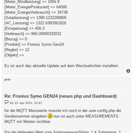
[Meter_Blindleistung] => 1056.9
[Meter_EnergieProduziert] => 64580
[Meter_EnergieVerbraucht] => 34738
[Solarleistung] => 1399.1232299805
[AC_Leistung] => 1322.6383361816
[Einspeisung] => 456.3
[Verbrauch] => 866.00090332031
[Bezug] => 0
[Produkt] => Fronius Symo Gen24
[Regler] => 12
[Objekt] =>
Es ist auch das aktuelle Update auf dem Wechselrichter installiert.
c
prot
Re: Fronius Symo GEN24 (neues php und Dashboard)
B
Do 22. Apr 2021, 22:47
e
i
für die MQTT Messwerte musste ich noch in der user.config.php die
t
Gerätenummer eingeben
r
nun ist auch unter MEASUREMENTS
a
MQTT mit Werten sichtbar.
g
Für die fehlenden Wert vom SolarspannungString_1 & Solarstrom_1