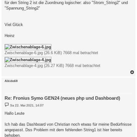
für den String 2 ist die Zuordnung logischer: also "Strom_String2" und
"Spannung_String2"
Viel Glück
Heinz
Zwischenablage-6.jpg (26.6 KiB) 7668 mal betrachtet
Zwischenablage-4.jpg (26.27 KiB) 7668 mal betrachtet
c
Aikido68
Re: Fronius Symo GEN24 (neues php und Dashboard)
B
Sa 22. Mai 2021, 14:07
e
i
Hallo Leute
t
r
a
Ich hab das Dashboard von Christian noch etwas für meine Bedürfnisse
g
angepasst. Dss Problem mit dem fehlenden String1 ist hier bereits
behoben.