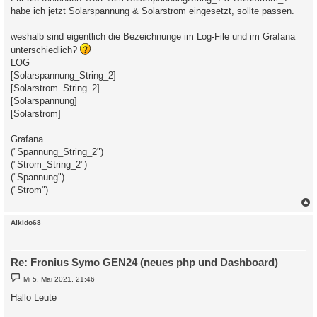
habe ich jetzt Solarspannung & Solarstrom eingesetzt, sollte passen.
weshalb sind eigentlich die Bezeichnunge im Log-File und im Grafana
unterschiedlich?
LOG
[Solarspannung_String_2]
[Solarstrom_String_2]
[Solarspannung]
[Solarstrom]
Grafana
("Spannung_String_2")
("Strom_String_2")
("Spannung")
("Strom")
c
Aikido68
Re: Fronius Symo GEN24 (neues php und Dashboard)
B
Mi 5. Mai 2021, 21:46
e
i
Hallo Leute
t
r