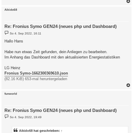
c
Aikido68
Re: Fronius Symo GEN24 (neues php und Dashboard)
B
So 4. Sep 2022, 16:11
e
i
Hallo Hans
t
r
a
Habe nun etwas Zeit gefunden, dein Anliegen zu bearbeiten.
g
Im Anhang das Dashboard mit den aktualisierten Energiestatistiken
LG Heinz
Fronius Symo-1662300369610.json
(82.16 KiB) 653-mal heruntergeladen
c
funworld
Re: Fronius Symo GEN24 (neues php und Dashboard)
B
So 4. Sep 2022, 19:49
e
i
t
r
Aikido68
hat geschrieben:
↑