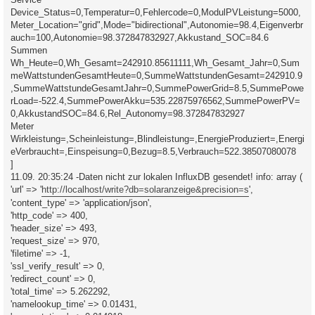
Device_Status=0,Temperatur=0,Fehlercode=0,ModulPVLeistung=5000,
Meter_Location="grid",Mode="bidirectional",Autonomie=98.4,Eigenverbr
auch=100,Autonomie=98.372847832927,Akkustand_SOC=84.6
Summen
Wh_Heute=0,Wh_Gesamt=242910.85611111,Wh_Gesamt_Jahr=0,Sum
meWattstundenGesamtHeute=0,SummeWattstundenGesamt=242910.9
,SummeWattstundeGesamtJahr=0,SummePowerGrid=8.5,SummePowe
rLoad=-522.4,SummePowerAkku=535.22875976562,SummePowerPV=
0,AkkustandSOC=84.6,Rel_Autonomy=98.372847832927
Meter
Wirkleistung=,Scheinleistung=,Blindleistung=,EnergieProduziert=,Energi
eVerbraucht=,Einspeisung=0,Bezug=8.5,Verbrauch=522.38507080078
]
11.09. 20:35:24 -Daten nicht zur lokalen InfluxDB gesendet! info: array (
'url' => '
http://localhost/write?db=solaranzeige&precision=s
',
'content_type' => 'application/json',
'http_code' => 400,
'header_size' => 493,
'request_size' => 970,
'filetime' => -1,
'ssl_verify_result' => 0,
'redirect_count' => 0,
'total_time' => 5.262292,
'namelookup_time' => 0.01431,