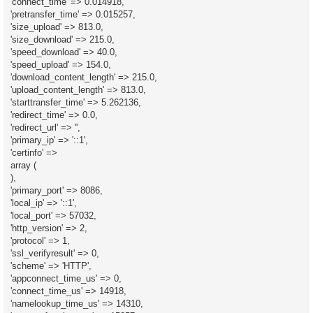
'connect_time' => 0.014918,
'pretransfer_time' => 0.015257,
'size_upload' => 813.0,
'size_download' => 215.0,
'speed_download' => 40.0,
'speed_upload' => 154.0,
'download_content_length' => 215.0,
'upload_content_length' => 813.0,
'starttransfer_time' => 5.262136,
'redirect_time' => 0.0,
'redirect_url' => '',
'primary_ip' => '::1',
'certinfo' =>
array (
),
'primary_port' => 8086,
'local_ip' => '::1',
'local_port' => 57032,
'http_version' => 2,
'protocol' => 1,
'ssl_verifyresult' => 0,
'scheme' => 'HTTP',
'appconnect_time_us' => 0,
'connect_time_us' => 14918,
'namelookup_time_us' => 14310,