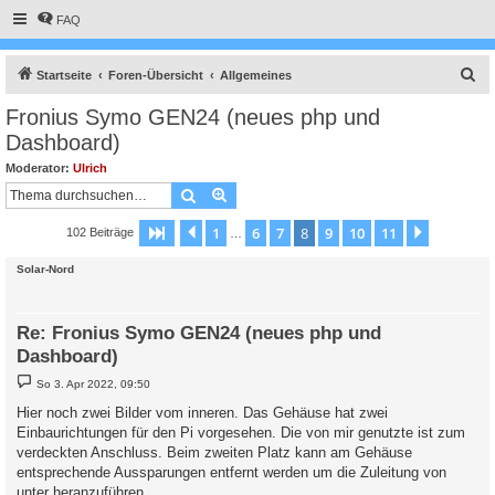
FAQ
S
Startseite
Foren-Übersicht
Allgemeines
u
Fronius Symo GEN24 (neues php und
c
Dashboard)
h
Moderator:
Ulrich
e
Suche
Erweiterte Suche
1
6
7
8
9
10
11
Seite
8
Vorherige
von
11
Nächste
102 Beiträge
…
Solar-Nord
Re: Fronius Symo GEN24 (neues php und
Dashboard)
B
So 3. Apr 2022, 09:50
e
i
Hier noch zwei Bilder vom inneren. Das Gehäuse hat zwei
t
Einbaurichtungen für den Pi vorgesehen. Die von mir genutzte ist zum
r
a
verdeckten Anschluss. Beim zweiten Platz kann am Gehäuse
g
entsprechende Aussparungen entfernt werden um die Zuleitung von
unter heranzuführen.