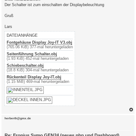
Der Schalter ist zum einschalten der Displaybeleuchtung
Gruß
Lars
DATEIANHÄNGE
Fontgehäuse Display Joy-IT V3.obj
(765.06 KiB) 377-mal heruntergeladen
Seitenführung Schalter.obj
(1.93 KiB) 452-mal heruntergeladen
Schiebeschalter.obj
(18.8 KiB) 304-mal heruntergeladen
Rückenteil Display Joy-IT.obj
(1.15 MiB) 469-mal heruntergeladen
c
herberth@gmx.de
Re: Fronius Symo GEN24 (neues php und Dashboard)