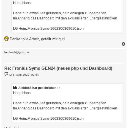
a
Hallo Hans
g
Habe nun etwas Zeit gefunden, dein Anliegen zu bearbeiten.
Im Anhang das Dashboard mit den aktualisierten Energiestatistiken
LG HeinzFronius Symo-1662300369610.json
Danke tolle Arbeit, gefällt mir gut!
c
herberth@gmx.de
Re: Fronius Symo GEN24 (neues php und Dashboard)
B
Di 6. Sep 2022, 09:54
e
i
t
r
Aikido68
hat geschrieben:
↑
a
Hallo Hans
g
Habe nun etwas Zeit gefunden, dein Anliegen zu bearbeiten.
Im Anhang das Dashboard mit den aktualisierten Energiestatistiken
LG HeinzFronius Symo-1662300369610.json