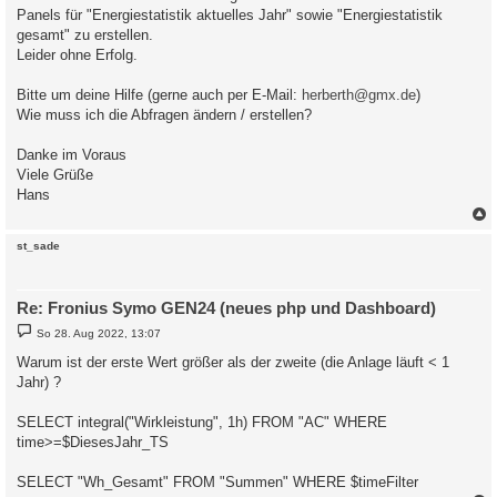
Panels für "Energiestatistik aktuelles Jahr" sowie "Energiestatistik
gesamt" zu erstellen.
Leider ohne Erfolg.
Bitte um deine Hilfe (gerne auch per E-Mail:
herberth@gmx.de
)
Wie muss ich die Abfragen ändern / erstellen?
Danke im Voraus
Viele Grüße
Hans
c
st_sade
Re: Fronius Symo GEN24 (neues php und Dashboard)
B
So 28. Aug 2022, 13:07
e
i
Warum ist der erste Wert größer als der zweite (die Anlage läuft < 1
t
Jahr) ?
r
a
g
SELECT integral("Wirkleistung", 1h) FROM "AC" WHERE
time>=$DiesesJahr_TS
SELECT "Wh_Gesamt" FROM "Summen" WHERE $timeFilter