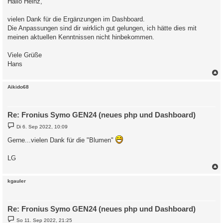
Hallo Heinz,
vielen Dank für die Ergänzungen im Dashboard.
Die Anpassungen sind dir wirklich gut gelungen, ich hätte dies mit
meinen aktuellen Kenntnissen nicht hinbekommen.
Viele Grüße
Hans
c
Aikido68
Re: Fronius Symo GEN24 (neues php und Dashboard)
B
Di 6. Sep 2022, 10:09
e
i
Gerne...vielen Dank für die "Blumen"
t
r
a
LG
g
c
kgauler
Re: Fronius Symo GEN24 (neues php und Dashboard)
B
So 11. Sep 2022, 21:25