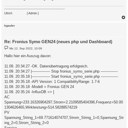
-----------------------------------------------------
Ulrich
. . . . . . . .
[ Admin ]
c
kgauler
Re: Fronius Symo GEN24 (neues php und Dashboard)
B
Mo 12. Sep 2022, 10:09
e
i
Hallo hier ein Auszug davon:
t
r
a
11.09. 20:34:27 -OK. Datenübertragung erfolgreich.
g
11.09. 20:34:27 |---------------- Stop fronius_symo_serie.php ---------------
11.09. 20:35:18 |---------------- Start fronius_symo_serie.php ---------------
11.09. 20:35:18 -API Version: 1 CompatibilityRange: 1.7-6
11.09. 20:35:18 -Modell = Fronius GEN 24
11.09. 20:35:24 -InfluxDB => [
AC
Spannung=233.16326904297,Strom=2.2109585404396,Frequenz=50.00
1304626465,Wirkleistung=514.58288574219
PV
Spannung_String_1=69.771614074707,Strom_String_1=0,Spannung_Str
ing_2=0,Strom_String_2=0
Service