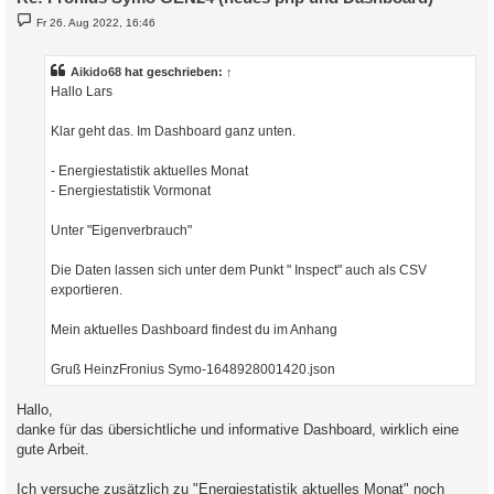
B
Fr 26. Aug 2022, 16:46
e
i
t
r
Aikido68
hat geschrieben:
↑
a
Hallo Lars
g
Klar geht das. Im Dashboard ganz unten.
- Energiestatistik aktuelles Monat
- Energiestatistik Vormonat
Unter "Eigenverbrauch"
Die Daten lassen sich unter dem Punkt " Inspect" auch als CSV
exportieren.
Mein aktuelles Dashboard findest du im Anhang
Gruß HeinzFronius Symo-1648928001420.json
Hallo,
danke für das übersichtliche und informative Dashboard, wirklich eine
gute Arbeit.
Ich versuche zusätzlich zu "Energiestatistik aktuelles Monat" noch