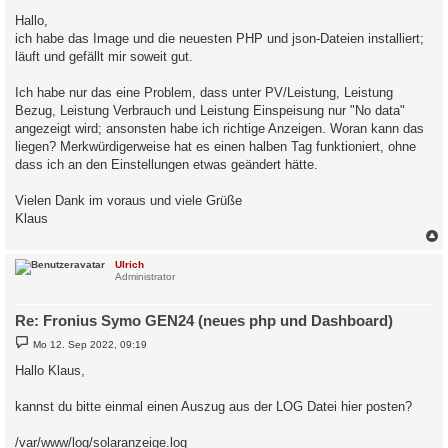
e
i
Hallo,
t
ich habe das Image und die neuesten PHP und json-Dateien installiert;
r
a
läuft und gefällt mir soweit gut.
g
Ich habe nur das eine Problem, dass unter PV/Leistung, Leistung
Bezug, Leistung Verbrauch und Leistung Einspeisung nur "No data"
angezeigt wird; ansonsten habe ich richtige Anzeigen. Woran kann das
liegen? Merkwürdigerweise hat es einen halben Tag funktioniert, ohne
dass ich an den Einstellungen etwas geändert hätte.
Vielen Dank im voraus und viele Grüße
Klaus
c
Ulrich
Administrator
Re: Fronius Symo GEN24 (neues php und Dashboard)
B
Mo 12. Sep 2022, 09:19
e
i
Hallo Klaus,
t
r
a
kannst du bitte einmal einen Auszug aus der LOG Datei hier posten?
g
/var/www/log/solaranzeige.log