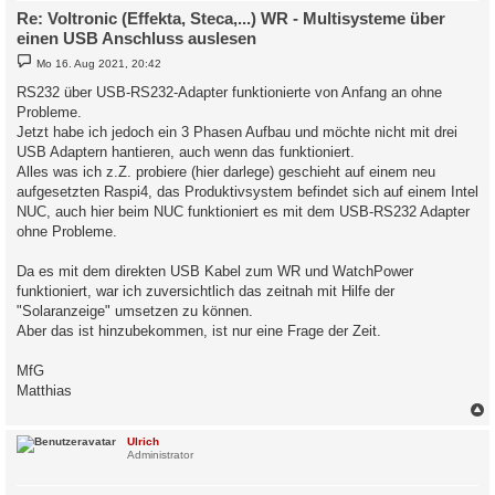
Re: Voltronic (Effekta, Steca,...) WR - Multisysteme über
einen USB Anschluss auslesen
B
Mo 16. Aug 2021, 20:42
e
i
RS232 über USB-RS232-Adapter funktionierte von Anfang an ohne
t
Probleme.
r
a
Jetzt habe ich jedoch ein 3 Phasen Aufbau und möchte nicht mit drei
g
USB Adaptern hantieren, auch wenn das funktioniert.
Alles was ich z.Z. probiere (hier darlege) geschieht auf einem neu
aufgesetzten Raspi4, das Produktivsystem befindet sich auf einem Intel
NUC, auch hier beim NUC funktioniert es mit dem USB-RS232 Adapter
ohne Probleme.
Da es mit dem direkten USB Kabel zum WR und WatchPower
funktioniert, war ich zuversichtlich das zeitnah mit Hilfe der
"Solaranzeige" umsetzen zu können.
Aber das ist hinzubekommen, ist nur eine Frage der Zeit.
MfG
Matthias
c
Ulrich
Administrator