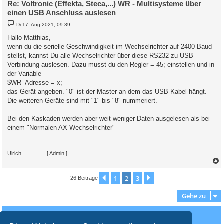
Re: Voltronic (Effekta, Steca,...) WR - Multisysteme über
einen USB Anschluss auslesen
B
Di 17. Aug 2021, 09:39
e
i
Hallo Matthias,
t
wenn du die serielle Geschwindigkeit im Wechselrichter auf 2400 Baud
r
a
stellst, kannst Du alle Wechselrichter über diese RS232 zu USB
g
Verbindung auslesen. Dazu musst du den Regler = 45; einstellen und in
der Variable
$WR_Adresse = x;
das Gerät angeben. "0" ist der Master an dem das USB Kabel hängt.
Die weiteren Geräte sind mit "1" bis "8" nummeriert.
Bei den Kaskaden werden aber weit weniger Daten ausgelesen als bei
einem "Normalen AX Wechselrichter"
-----------------------------------------------------
Ulrich
. . . . . . . .
[ Admin ]
c
1
2
3
Vorherige
Nächste
26 Beiträge
Gehe zu
Wer ist online?