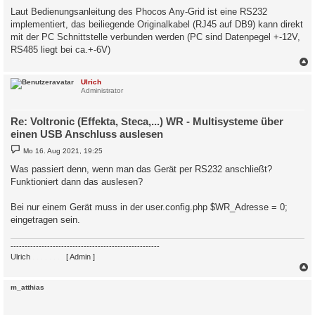
i
Laut Bedienungsanleitung des Phocos Any-Grid ist eine RS232
t
implementiert, das beiliegende Originalkabel (RJ45 auf DB9) kann direkt
r
a
mit der PC Schnittstelle verbunden werden (PC sind Datenpegel +-12V,
g
RS485 liegt bei ca.+-6V)
c
Ulrich
Administrator
Re: Voltronic (Effekta, Steca,...) WR - Multisysteme über
einen USB Anschluss auslesen
B
Mo 16. Aug 2021, 19:25
e
i
Was passiert denn, wenn man das Gerät per RS232 anschließt?
t
Funktioniert dann das auslesen?
r
a
g
Bei nur einem Gerät muss in der user.config.php $WR_Adresse = 0;
eingetragen sein.
-----------------------------------------------------
Ulrich
. . . . . . . .
[ Admin ]
c
m_atthias