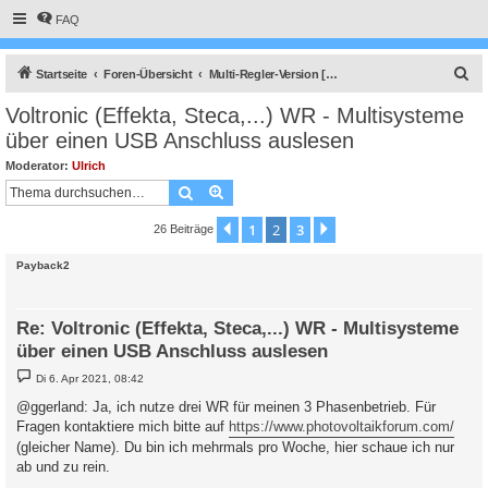
FAQ
S
Startseite
Foren-Übersicht
Multi-Regler-Version [ bis zu 6 Geräten an einem Raspberry Pi ]
u
Voltronic (Effekta, Steca,...) WR - Multisysteme
c
über einen USB Anschluss auslesen
h
Moderator:
Ulrich
e
Suche
Erweiterte Suche
1
2
3
Vorherige
Nächste
26 Beiträge
Payback2
Re: Voltronic (Effekta, Steca,...) WR - Multisysteme
über einen USB Anschluss auslesen
B
Di 6. Apr 2021, 08:42
e
i
@ggerland: Ja, ich nutze drei WR für meinen 3 Phasenbetrieb. Für
t
Fragen kontaktiere mich bitte auf
https://www.photovoltaikforum.com/
r
a
(gleicher Name). Du bin ich mehrmals pro Woche, hier schaue ich nur
g
ab und zu rein.