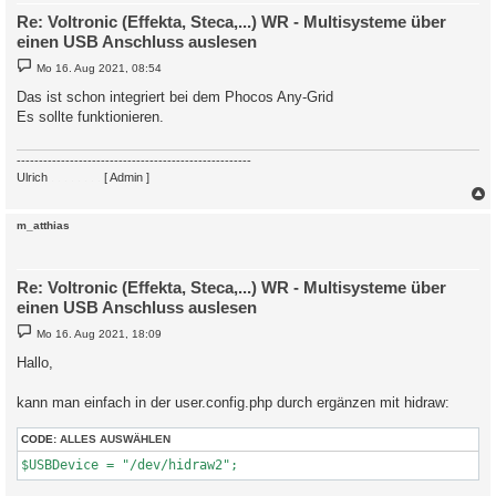
Re: Voltronic (Effekta, Steca,...) WR - Multisysteme über
einen USB Anschluss auslesen
B
Mo 16. Aug 2021, 08:54
e
i
Das ist schon integriert bei dem Phocos Any-Grid
t
Es sollte funktionieren.
r
a
g
-----------------------------------------------------
Ulrich
. . . . . . . .
[ Admin ]
c
m_atthias
Re: Voltronic (Effekta, Steca,...) WR - Multisysteme über
einen USB Anschluss auslesen
B
Mo 16. Aug 2021, 18:09
e
i
Hallo,
t
r
a
kann man einfach in der user.config.php durch ergänzen mit hidraw:
g
CODE:
ALLES AUSWÄHLEN
$USBDevice = "/dev/hidraw2";