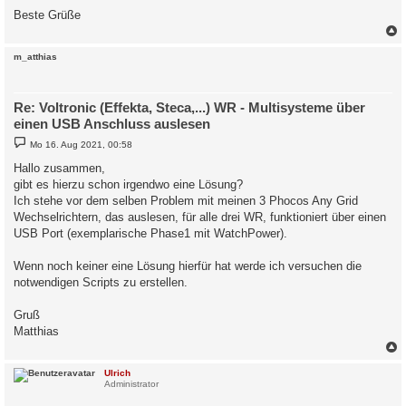
Beste Grüße
c
m_atthias
Re: Voltronic (Effekta, Steca,...) WR - Multisysteme über
einen USB Anschluss auslesen
B
Mo 16. Aug 2021, 00:58
e
i
Hallo zusammen,
t
gibt es hierzu schon irgendwo eine Lösung?
r
a
Ich stehe vor dem selben Problem mit meinen 3 Phocos Any Grid
g
Wechselrichtern, das auslesen, für alle drei WR, funktioniert über einen
USB Port (exemplarische Phase1 mit WatchPower).
Wenn noch keiner eine Lösung hierfür hat werde ich versuchen die
notwendigen Scripts zu erstellen.
Gruß
Matthias
c
Ulrich
Administrator