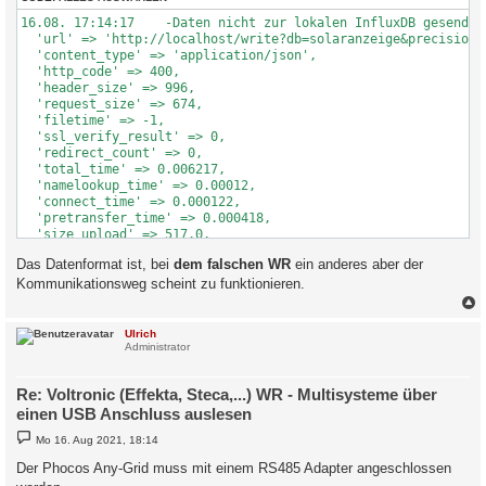
16.08. 17:14:17    -Daten nicht zur lokalen InfluxDB gesendet!
  'url' => 'http://localhost/write?db=solaranzeige&precision=s
  'content_type' => 'application/json',

  'http_code' => 400,

  'header_size' => 996,

  'request_size' => 674,

  'filetime' => -1,

  'ssl_verify_result' => 0,

  'redirect_count' => 0,

  'total_time' => 0.006217,

  'namelookup_time' => 0.00012,

  'connect_time' => 0.000122,

  'pretransfer_time' => 0.000418,

  'size_upload' => 517.0,

  'size_download' => 723.0,

Das Datenformat ist, bei
dem falschen WR
ein anderes aber der
  'speed_download' => 120500.0,

  'speed_upload' => 86166.0,

Kommunikationsweg scheint zu funktionieren.
  'download_content_length' => 723.0,

  'upload_content_length' => 517.0,

  'starttransfer_time' => 0.006132,

c
Ulrich
  'redirect_time' => 0.0,

Administrator
  'redirect_url' => '',

  'primary_ip' => '::1',

Re: Voltronic (Effekta, Steca,...) WR - Multisysteme über
  'certinfo' => 

einen USB Anschluss auslesen
  array (

  ),

B
Mo 16. Aug 2021, 18:14
  'primary_port' => 8086,

e
  'local_ip' => '::1',

i
Der Phocos Any-Grid muss mit einem RS485 Adapter angeschlossen
t
  'local_port' => 44090,
