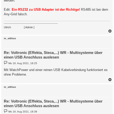
werden.
r
  'http_version' => 2,

a
  'protocol' => 1,

g
Edit:
Ein RS232 zu USB Adapter ist der Richtige!
RS485 ist bei dem
  'ssl_verifyresult' => 0,

  'scheme' => 'HTTP',

Any-Grid falsch.
  'appconnect_time_us' => 124,

  'connect_time_us' => 122,

-----------------------------------------------------
  'namelookup_time_us' => 120,

Ulrich
. . . . . . . .
[ Admin ]
  'pretransfer_time_us' => 418,

  'redirect_time_us' => 0,

  'starttransfer_time_us' => 6132,

c
m_atthias
  'total_time_us' => 6217,

)

16.08. 17:14:22 !! -Keine gültigen Daten empfangen.

16.08. 17:14:22 |----------------   Stop   infini_v_serie.php 
Re: Voltronic (Effekta, Steca,...) WR - Multisysteme über
16.08. 17:15:01 |----------------   Start  infini_v_serie.php
einen USB Anschluss auslesen
B
Mo 16. Aug 2021, 18:25
e
i
Mit WatchPower und einer reinen USB Kabelverbindung funktioniert es
t
ohne Probleme.
r
a
g
c
m_atthias
Re: Voltronic (Effekta, Steca,...) WR - Multisysteme über
einen USB Anschluss auslesen
B
Mo 16. Aug 2021, 18:39
e