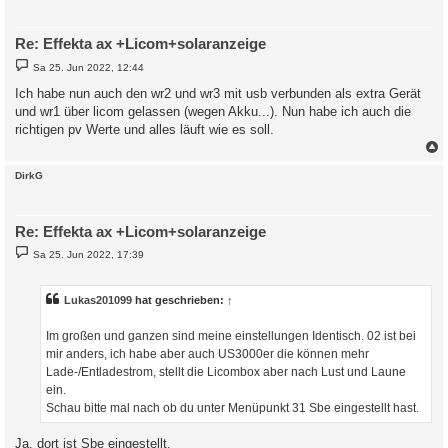
Re: Effekta ax +Licom+solaranzeige
B
Sa 25. Jun 2022, 12:44
e
i
Ich habe nun auch den wr2 und wr3 mit usb verbunden als extra Gerät
t
und wr1 über licom gelassen (wegen Akku...). Nun habe ich auch die
r
a
richtigen pv Werte und alles läuft wie es soll.
g
c
DirkG
Re: Effekta ax +Licom+solaranzeige
B
Sa 25. Jun 2022, 17:39
e
i
t
r
Lukas201099
hat geschrieben:
↑
a
g
Im großen und ganzen sind meine einstellungen Identisch. 02 ist bei
mir anders, ich habe aber auch US3000er die können mehr
Lade-/Entladestrom, stellt die Licombox aber nach Lust und Laune
ein.
Schau bitte mal nach ob du unter Menüpunkt 31 Sbe eingestellt hast.
Ja, dort ist Sbe eingestellt.