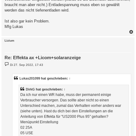
braucht man aber nicht.) Entladespannung muss eben so gewählt
werden das nicht tiefenentladen wird.
Ist also gar kein Problem.
Mfg Lukas
c
Lizium
Re: Effekta ax +Licom+solaranzeige
B
Di 27. Sep 2022, 17:43
e
i
t
r
Lukas201099
hat geschrieben:
↑
a
g
DirkG
hat geschrieben:
↑
Da ich nur einen WR habe, muss der permanent einige
Verbraucher versorgen. Das sollte aber nicht so einen
Unterschied machen, zumal das Verhalten vorher anders war
(siehe unten). Hast du dich bei den Einstellungen an die
Anleitung von Effekta für "US2000 Plus 95" gehalten?
Menüpunkt Einstellung
02 25A
05 USE