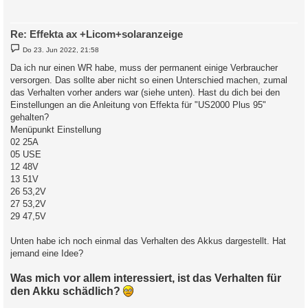
Re: Effekta ax +Licom+solaranzeige
B
Do 23. Jun 2022, 21:58
e
i
Da ich nur einen WR habe, muss der permanent einige Verbraucher
t
versorgen. Das sollte aber nicht so einen Unterschied machen, zumal
r
a
das Verhalten vorher anders war (siehe unten). Hast du dich bei den
g
Einstellungen an die Anleitung von Effekta für "US2000 Plus 95"
gehalten?
Menüpunkt Einstellung
02 25A
05 USE
12 48V
13 51V
26 53,2V
27 53,2V
29 47,5V
Unten habe ich noch einmal das Verhalten des Akkus dargestellt. Hat
jemand eine Idee?
Was mich vor allem interessiert, ist das Verhalten für
den Akku schädlich?