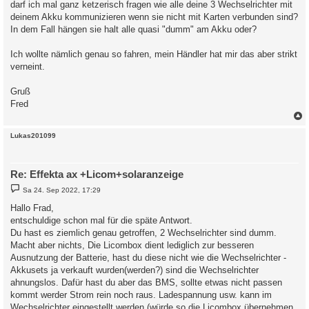
darf ich mal ganz ketzerisch fragen wie alle deine 3 Wechselrichter mit
deinem Akku kommunizieren wenn sie nicht mit Karten verbunden sind?
In dem Fall hängen sie halt alle quasi "dumm" am Akku oder?
Ich wollte nämlich genau so fahren, mein Händler hat mir das aber strikt
verneint.
Gruß
Fred
c
Lukas201099
Re: Effekta ax +Licom+solaranzeige
B
Sa 24. Sep 2022, 17:29
e
i
Hallo Frad,
t
entschuldige schon mal für die späte Antwort.
r
a
Du hast es ziemlich genau getroffen, 2 Wechselrichter sind dumm.
g
Macht aber nichts, Die Licombox dient lediglich zur besseren
Ausnutzung der Batterie, hast du diese nicht wie die Wechselrichter -
Akkusets ja verkauft wurden(werden?) sind die Wechselrichter
ahnungslos. Dafür hast du aber das BMS, sollte etwas nicht passen
kommt werder Strom rein noch raus. Ladespannung usw. kann im
Wechselrichter eingestellt werden (würde so die Licombox übernehmen,