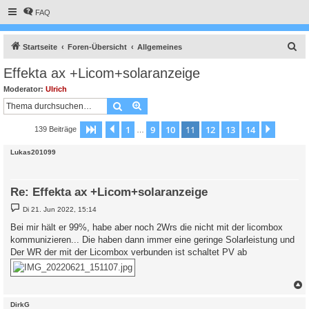
FAQ
S
Startseite
Foren-Übersicht
Allgemeines
u
Effekta ax +Licom+solaranzeige
c
Moderator:
Ulrich
h
Suche
Erweiterte Suche
e
1
9
10
11
12
13
14
Seite
11
Vorherige
von
14
Nächst
139 Beiträge
…
Lukas201099
Re: Effekta ax +Licom+solaranzeige
B
Di 21. Jun 2022, 15:14
e
i
Bei mir hält er 99%, habe aber noch 2Wrs die nicht mit der licombox
t
kommunizieren... Die haben dann immer eine geringe Solarleistung und
r
a
Der WR der mit der Licombox verbunden ist schaltet PV ab
g
c
DirkG