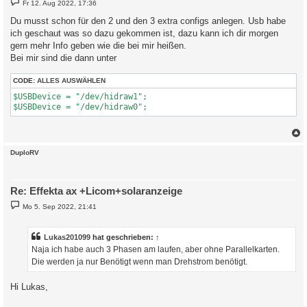
Fr 12. Aug 2022, 17:36
e
i
Du musst schon für den 2 und den 3 extra configs anlegen. Usb habe
t
ich geschaut was so dazu gekommen ist, dazu kann ich dir morgen
r
a
gern mehr Info geben wie die bei mir heißen.
g
Bei mir sind die dann unter
CODE:
ALLES AUSWÄHLEN
$USBDevice = "/dev/hidraw1";

c
DuploRV
Re: Effekta ax +Licom+solaranzeige
B
Mo 5. Sep 2022, 21:41
e
i
t
r
Lukas201099
hat geschrieben:
↑
a
Naja ich habe auch 3 Phasen am laufen, aber ohne Parallelkarten.
g
Die werden ja nur Benötigt wenn man Drehstrom benötigt.
Hi Lukas,