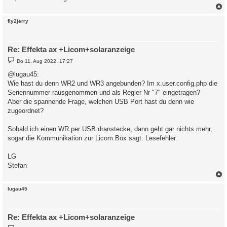
c
fly2jerry
Re: Effekta ax +Licom+solaranzeige
B
Do 11. Aug 2022, 17:27
e
i
@lugau45:
t
Wie hast du denn WR2 und WR3 angebunden? Im x.user.config.php die
r
a
Seriennummer rausgenommen und als Regler Nr "7" eingetragen?
g
Aber die spannende Frage, welchen USB Port hast du denn wie
zugeordnet?
Sobald ich einen WR per USB dranstecke, dann geht gar nichts mehr,
sogar die Kommunikation zur Licom Box sagt: Lesefehler.
LG
Stefan
c
lugau45
Re: Effekta ax +Licom+solaranzeige
B