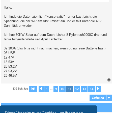
Hallo,
Ich finde die Daten ziemlich "konservativ" - unter Last bricht die
Spannung, die der WR am Akku misst ein und er fällt unter die 48V,
Dann lädt er wieder.
Ich hab 60KW Solar auf dem Dach, bisher 8 Pylontech2000C dran und
fahre folgende Werte seit April Fehlerfrei:
02 100A (das bitte nicht nachmachen, wenn du nur eine Batterie hast)
05 USE
12 47V
13 53V
26 53,2V
27 53,2V
29 46,5V
c
1
9
10
11
12
13
14
Seite
11
Vorherige
von
14
Nächst
139 Beiträge
…
Gehe zu
Wer ist online?