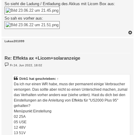
So sieht die Ladung / Entladung des Akkus mit Licom Box aus:
So sah es vorher aus:
c
Lukas201099
Re: Effekta ax +Licom+solaranzeige
B
Fr 24. Jun 2022, 18:02
e
i
t
r
DirkG
hat geschrieben:
↑
a
Da ich nur einen WR habe, muss der permanent einige Verbraucher
g
versorgen. Das sollte aber nicht so einen Unterschied machen, zumal
das Verhalten vorher anders war (siehe unten). Hast du dich bei den
Einstellungen an die Anleitung von Effekta für "US2000 Plus 95"
gehalten?
Menüpunkt Einstellung
02 25A
05 USE
12 48V
13 51V