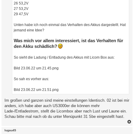
26 53,2V
27 53,2V
29 47,5V
Unten habe ich noch einmal das Verhalten des Akkus dargestellt. Hat
jemand eine Idee?
Was mich vor allem interessiert, ist das Verhalten für
den Akku schädlich?
So sieht die Ladung / Entladung des Akkus mit Licom Box aus:
Bild 23.06.22 um 21.45.png
So sah es vorher aus:
Bild 23.06.22 um 21.51.png
Im großen und ganzen sind meine einstellungen Identisch. 02 ist bei mir
anders, ich habe aber auch US3000er die können mehr
Lade-/Entladestrom, stellt die Licombox aber nach Lust und Laune ein.
Schau bitte mal nach ob du unter Menüpunkt 31 Sbe eingestellt hast.
c
lugau45