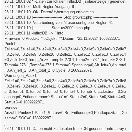
23.11. 18:01:02 * -Daten zur lokalen InfluxDB [ solaranzeige ] gesendet.
23.11. 18:01:02 -Multi-Regler-Ausgang. 8
23.11. 18:01:10 -OK. DatenÃ¼bertragung erfolgreich.
23.11. 18:01:10 |------------------------- Stop growatt.php ---------------------
23.11. 18:01:10 -Verarbeitung von: '2.user.config.php' Regler: 41
23.11. 18:01:10 |--------------- Start us3000_bms.php -----------------
23.11. 18:01:11 -InfluxDB => [ Info
Firmware=0,Produkt="",Objekt="",Datum="23.11.2022" 1669222871
Pack1
Zellen=0,Zelle1=0,Zelle2=0,Zelle3=0,Zelle4=0,Zelle5=0,Zelle6=0,Zelle7
=0,Zelle8=0,Zelle9=0,Zelle10=0,Zelle11=0,Zelle12=0,Zelle13=0,Zelle14
=0,Zelle15=0,Temp_Anz=,Temp1=-273.1,Temp2=-273.1,Temp3=-273.1,
Temp4=-273.1,Temp5=-273.1,Strom=0,Spannung=0,Ah_left=0,Ah_total
=0,Ah_left_2=0,Ah_total_2=0,Cycle=0 1669222871
Warnungen_Pack1
Zelle1=0,Zelle2=0,Zelle3=0,Zelle4=0,Zelle5=0,Zelle6=0,Zelle7=0,Zelle8
=0,Zelle9=0,Zelle10=0,Zelle11=0,Zelle12=0,Zelle13=0,Zelle14=0,Zelle1
5=0,Temp1=0,Temp2=0,Temp3=0,Temp4=0,Temp5=0,Ladestrom=0,Sp
annung=0,Entladestrom=0,Status1=0,Status2=0,Status3=0,Status4=0,
Status5=0 1669222871
Service
Anzahl_Packs=1,Pack1_Status=0,Be_Entladung=0,Restkapazitaet_Ge
samt=0,SOC=0 1669222871
]
23.11. 18:01:11 -Daten nicht zur lokalen InfluxDB gesendet! info: array (