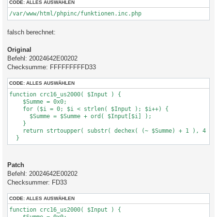
CODE:
ALLES AUSWÄHLEN
/var/www/html/phpinc/funktionen.inc.php
falsch berechnet:
Original
Befehl: 20024642E00202
Checksumme: FFFFFFFFFD33
CODE:
ALLES AUSWÄHLEN
function crc16_us2000( $Input ) {

    $Summe = 0x0;

    for ($i = 0; $i < strlen( $Input ); $i++) {

      $Summe = $Summe + ord( $Input[$i] );

    }

    return strtoupper( substr( dechex( (~ $Summe) + 1 ), 4 ))
Patch
Befehl: 20024642E00202
Checksummer: FD33
CODE:
ALLES AUSWÄHLEN
function crc16_us2000( $Input ) {
