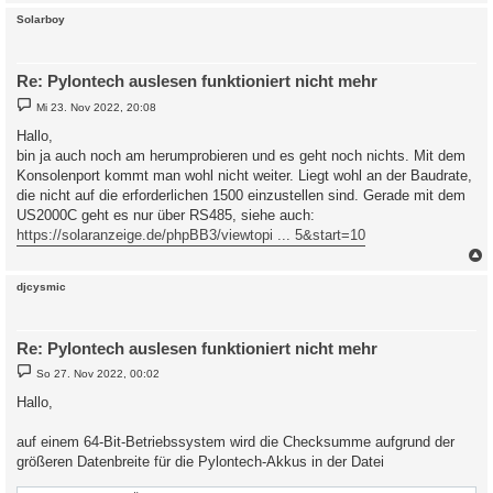
c
Solarboy
Re: Pylontech auslesen funktioniert nicht mehr
B
Mi 23. Nov 2022, 20:08
e
i
Hallo,
t
bin ja auch noch am herumprobieren und es geht noch nichts. Mit dem
r
a
Konsolenport kommt man wohl nicht weiter. Liegt wohl an der Baudrate,
g
die nicht auf die erforderlichen 1500 einzustellen sind. Gerade mit dem
US2000C geht es nur über RS485, siehe auch:
https://solaranzeige.de/phpBB3/viewtopi ... 5&start=10
c
djcysmic
Re: Pylontech auslesen funktioniert nicht mehr
B
So 27. Nov 2022, 00:02
e
i
Hallo,
t
r
a
auf einem 64-Bit-Betriebssystem wird die Checksumme aufgrund der
g
größeren Datenbreite für die Pylontech-Akkus in der Datei