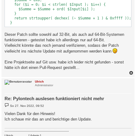
    $Summe = 0x0;

    for ($i = 0; $i < strlen( $Input ); $i++) {

      $Summe = $Summe + ord( $Input[$i] );

    }

    return strtoupper( dechex( (~ $Summe + 1 ) & 0xffff ));  
Dieser Patch sollte sowohl auf 32-Bit, als auch auf 64-Bit-Systemen
funktionieren - getestet habe ich allerdings nur auf 64-Bit.
Vielleicht könnte das noch jemand verifizieren, sodass der Patch
vielleicht ins nächste Update mit aufgenommen werden kann
Eine Projektseite auf Git usw. habe ich leider nicht gefunden - sonst
hätte ich dort einen Pull-Request gestellt...
c
Ulrich
Administrator
Re: Pylontech auslesen funktioniert nicht mehr
B
So 27. Nov 2022, 09:52
e
i
Vielen Dank für den Hinweis!
t
Ich schaue mir das an und berichtige den Update.
r
a
g
-----------------------------------------------------
Ulrich
. . . . . . . .
[ Admin ]