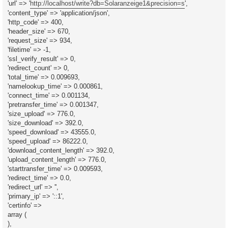
'url' => '
http://localhost/write?db=Solaranzeige1&precision=s
',
'content_type' => 'application/json',
'http_code' => 400,
'header_size' => 670,
'request_size' => 934,
'filetime' => -1,
'ssl_verify_result' => 0,
'redirect_count' => 0,
'total_time' => 0.009693,
'namelookup_time' => 0.000861,
'connect_time' => 0.001134,
'pretransfer_time' => 0.001347,
'size_upload' => 776.0,
'size_download' => 392.0,
'speed_download' => 43555.0,
'speed_upload' => 86222.0,
'download_content_length' => 392.0,
'upload_content_length' => 776.0,
'starttransfer_time' => 0.009593,
'redirect_time' => 0.0,
'redirect_url' => '',
'primary_ip' => '::1',
'certinfo' =>
array (
),