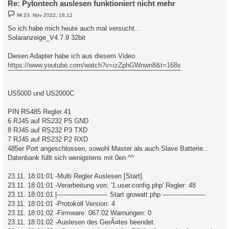
Re: Pylontech auslesen funktioniert nicht mehr
B
Mi 23. Nov 2022, 18:12
e
i
So ich habe mich heute auch mal versucht...
t
Solaranzeige_V4.7.9 32bit
r
a
g
Diesen Adapter habe ich aus diesem Video.
https://www.youtube.com/watch?v=izZphGWnwn8&t=168s
US5000 und US2000C
PIN RS485 Regler 41
6 RJ45 auf RS232 P5 GND
8 RJ45 auf RS232 P3 TXD
7 RJ45 auf RS232 P2 RXD
485er Port angeschlossen, sowohl Master als auch Slave Batterie...
Datenbank füllt sich wenigstens mit 0en ^^
23.11. 18:01:01 -Multi Regler Auslesen [Start].
23.11. 18:01:01 -Verarbeitung von: '1.user.config.php' Regler: 48
23.11. 18:01:01 |------------------------- Start growatt.php ---------------------
23.11. 18:01:01 -Protokoll Version: 4
23.11. 18:01:02 -Firmware: 067.02 Warnungen: 0
23.11. 18:01:02 -Auslesen des GerÃ¤tes beendet.