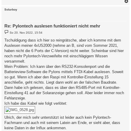
g
c
Solarboy
Re: Pylontech auslesen funktioniert nicht mehr
B
So 20. Nov 2022, 15:54
e
i
Tschuldigung dass ich hier so reingrätsche, aber ich komme mit dem
t
Auslesen meiner 4xUS2000 (nehme an B, sind vom Sommer 2021,
r
a
haben nicht die 6 Ports der C-Version) nicht weiter. Scheinbar sind hier
g
noch mehr Pylontech-Verzweifelte mit einschlägigem Wissen
versammelt.
Mein Problem: Ich kann über den RS232-Konsolenport und die
Batterieview-Software die Pylons mittels FTDI-Kabel auslesen. Soweit
so gut. Wenn ich aber den Raspi mit Kontroller-Einstellung 15
anschließe, geht nichts. Liegt dann wohl an der falschen Baudrate.
Dann habe ich gelesen, dass es über den RS485-Port mit Kontroller-
Einstellung 41 auf der Solaranzeige gehen soll. Aber leider immer noch
Fehlanzeige.
Ich habe das Kabel wie folgt verlötet:
Ulrich, der mich sehr unterstützt ist leider auch kein Pylontech-
Fachmann und auch mit seinem Latein am Ende, er sieht aber, dass
keine Daten in der Influx ankommen.