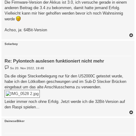
Die Firmware-Version der Akkus ist 3.0, ich versuche gerade in einem
anderen Beitrag die 3.4 zu bekommen, damit hatte jemand Erfolg.
Vielleicht kann mir hier geholfen werden bevor ich noch Wahnsinnig
werde
Achso, ja: 64Bit-Version
c
Solarboy
Re: Pylontech auslesen funktioniert nicht mehr
B
So 20. Nov 2022, 19:48
e
i
Da die obige Steckerbelegung nur für den US2000C getestet wurde,
t
habe ich den Lötkolben geschwungen und im Sub-D Stecker Brücken
r
a
eingebaut um das alte Anschlusschema zu verwenden.
g
Leider immer noch ohne Erfolg. Jetzt werde ich die 32Bit-Version auf
den Raspi spielen...
c
DaineseBiker