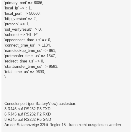
'primary_port' => 8086,
'local_ip' => '::1',
'local_port' => 50660,
'http_version' => 2,
'protocol' => 1,
'ssl_verifyresult' => 0,
'scheme' => 'HTTP',
'appconnect_time_us' => 0,
'connect_time_us' => 1134,
'namelookup_time_us' => 861,
'pretransfer_time_us' => 1347,
'redirect_time_us' => 0,
'starttransfer_time_us' => 9593,
'total_time_us' => 9693,
)
Consolenport (per BatteryView) auslesbar.
3 RJ45 auf RS232 P3 TXD
6 RJ45 auf RS232 P2 RXD
8 RJ45 auf RS232 P5 GND
An der Solaranzeige 32bit Regler 15 - kann nicht ausgelesen werden.