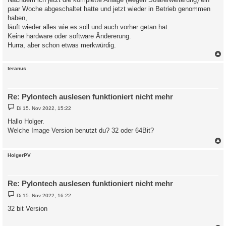
g
paar Woche abgeschaltet hatte und jetzt wieder in Betrieb genommen
haben,
läuft wieder alles wie es soll und auch vorher getan hat.
Keine hardware oder software Ändererung.
Hurra, aber schon etwas merkwürdig.
c
teranus
Re: Pylontech auslesen funktioniert nicht mehr
B
Di 15. Nov 2022, 15:22
e
i
Hallo Holger.
t
Welche Image Version benutzt du? 32 oder 64Bit?
r
a
g
c
HolgerPV
Re: Pylontech auslesen funktioniert nicht mehr
B
Di 15. Nov 2022, 16:22
e
i
32 bit Version
t
r
a