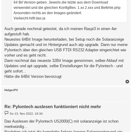
64 Bit Version geben. Jeweils die letzte aus dem Download
verwendet und die gleichen Konfigfiles. 1.xx 2.xxx und Befehle.php
Ansonsten nichts an den Images geändert.
Vielleicht hilft das ja
Auch gerade nochmal getestet, da ich meinen Raspi3 in einen 4er
aufgestuft hab.
Neuestes 64Bit Image herunterladen, bei Setup noch die Solaranzeige
Updates gemacht und im Hintergrund auch atp upgrade. Dann nur meine
Pylontech über den gleichen USB FTDI RS232 Adapter eingerichtet wie
vorher und es geht nicht.
Dann nochmal das neueste 32Bit Image genommen, selber Ablauf mit
Updates und apt upgrade, selbe Einstellungen für die Pylontech - und
geht sofort...
Hätte die 64Bit Version bevorzugt
c
HolgerPV
Re: Pylontech auslesen funktioniert nicht mehr
B
So 13. Nov 2022, 16:34
e
i
Das Auslesen der Pylontech US2000(C) mit solaranzeige ist schon
t
merkwürdig...
r
a
Nachdem ich jetzt die komplette Anlage (wegen Solarerweiterung) ein