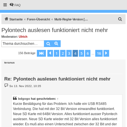
FAQ
S
Startseite
Foren-Übersicht
Multi-Regler-Version [ bis zu 6 Geräten an einem Raspberry Pi ]
u
Pylontech auslesen funktioniert nicht mehr
c
Moderator:
Ulrich
h
Suche
Erweiterte Suche
e
1
2
3
4
5
6
16
Seite
4
Vorherige
von
16
Nächste
156 Beiträge
…
teranus
Re: Pylontech auslesen funktioniert nicht mehr
B
So 13. Nov 2022, 10:35
e
i
t
r
bdgogo
hat geschrieben:
↑
a
Kurze Bestätigung für das Problem. Ich hatte ein USB RS485
g
Verbindung. Die hat mit der 32 Bit Version einwandfrei funktioniert.
Neue SD Karte mit 64Bit Version. Alles funktioniert ausser Pylontech
auslesen. Neue SD Karte wieder mit 32 Bit Version alles funktioniert
wieder. Es muß also einen Unterschied zwischen der 32 Bit und der