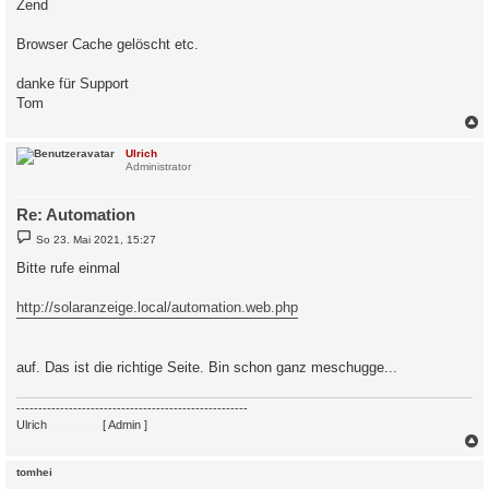
Zend
Browser Cache gelöscht etc.
danke für Support
Tom
c
Ulrich
Administrator
Re: Automation
B
So 23. Mai 2021, 15:27
e
i
Bitte rufe einmal
t
r
a
http://solaranzeige.local/automation.web.php
g
auf. Das ist die richtige Seite. Bin schon ganz meschugge...
-----------------------------------------------------
Ulrich
. . . . . . . .
[ Admin ]
c
tomhei