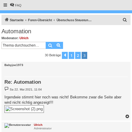
FAQ
S
Startseite
Foren-Übersicht
Überschuss Steuerung, Anlagenüberwachung, Anbindung an die Heizung, API Schnittstelle und vieles Andere mehr.
u
Automation
c
Moderator:
Ulrich
h
Suche
Erweiterte Suche
e
1
2
3
Vorherige
30 Beiträge
Babyjoe1973
Re: Automation
B
Sa 22. Mai 2021, 11:04
e
i
Irgendwie stimmt hier noch was nicht! Bekomme zwar die Seite aber
t
wird nicht richtig angezeigt!!!
r
a
g
c
Ulrich
Administrator