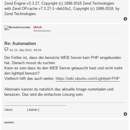
Zend Engine v3.3.27, Copyright (c) 1998-2018 Zend Technologies
with Zend OPcache v7.3.27-1~deb10u1, Copyright (c) 1999-2018, by
Zend Technologies
c
Ulrich
Administrator
Re: Automation
B
So 23. Mai 2021, 09:54
e
i
Der Fehler ist, dass der benutzte WEB Server kein PHP eingebunden
t
hat. Danach musst du suchen.
r
a
Kann es sein dass du den WEB Server getauscht hast und nicht mehr
g
den lighttpd benutzt?
Vielleich hilft das auch weiter:
https://wiki.ubuntu.com/Lighttpd+PHP
Alternativ kannst du natürlich das aktuelle Image runterladen und
benutzen. Das wird die einfachste Lösung sein.
-----------------------------------------------------
Ulrich
. . . . . . . .
[ Admin ]
c
tomhei