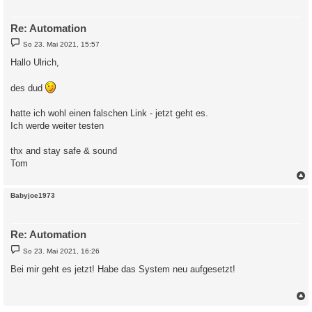
Re: Automation
B
So 23. Mai 2021, 15:57
e
i
Hallo Ulrich,
t
r
a
des dud
g
hatte ich wohl einen falschen Link - jetzt geht es.
Ich werde weiter testen
thx and stay safe & sound
Tom
c
Babyjoe1973
Re: Automation
B
So 23. Mai 2021, 16:26
e
i
Bei mir geht es jetzt! Habe das System neu aufgesetzt!
t
r
a
g