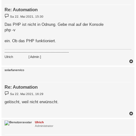
Re: Automation
B
Sa 22. Mai 2021, 15:30
e
i
Das PHP ist nicht in Odnung. Gebe mal auf der Konsole
t
php -v
r
a
g
ein. Ob das PHP funktioniert.
-----------------------------------------------------
Ulrich
. . . . . . . .
[ Admin ]
c
solarfanenrico
Re: Automation
B
Sa 22. Mai 2021, 16:29
e
i
gelöscht, weil nicht erwünscht.
t
r
a
g
c
Ulrich
Administrator