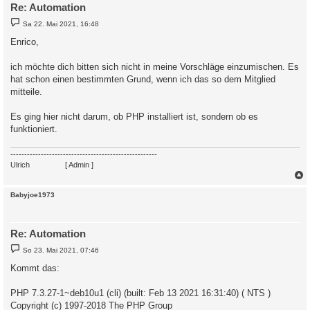
Re: Automation
B
Sa 22. Mai 2021, 16:48
e
i
Enrico,
t
r
a
ich möchte dich bitten sich nicht in meine Vorschläge einzumischen. Es
g
hat schon einen bestimmten Grund, wenn ich das so dem Mitglied
mitteile.
Es ging hier nicht darum, ob PHP installiert ist, sondern ob es
funktioniert.
-----------------------------------------------------
Ulrich
. . . . . . . .
[ Admin ]
c
Babyjoe1973
Re: Automation
B
So 23. Mai 2021, 07:46
e
i
Kommt das:
t
r
a
PHP 7.3.27-1~deb10u1 (cli) (built: Feb 13 2021 16:31:40) ( NTS )
g
Copyright (c) 1997-2018 The PHP Group