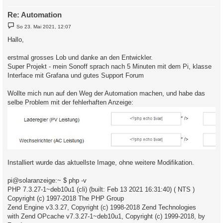
Re: Automation
B
So 23. Mai 2021, 12:07
e
i
Hallo,
t
r
a
erstmal grosses Lob und danke an den Entwickler.
g
Super Projekt - mein Sonoff sprach nach 5 Minuten mit dem Pi, klasse
Interface mit Grafana und gutes Support Forum
Wollte mich nun auf den Weg der Automation machen, und habe das
selbe Problem mit der fehlerhaften Anzeige:
Installiert wurde das aktuellste Image, ohne weitere Modifikation.
pi@solaranzeige:~ $ php -v
PHP 7.3.27-1~deb10u1 (cli) (built: Feb 13 2021 16:31:40) ( NTS )
Copyright (c) 1997-2018 The PHP Group
Zend Engine v3.3.27, Copyright (c) 1998-2018 Zend Technologies
with Zend OPcache v7.3.27-1~deb10u1, Copyright (c) 1999-2018, by