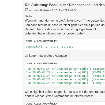
Re: Anleitung: Backup der Datenbanken und des
B
von
Hans Norbert
»
Fr 20. Jun 2025, 01:04
e
i
Hallo,
t
Wenn jemand, der vorne die Anleitung von Timo verwendet 
r
a
und dann feststellt, dass es nicht geht hier ein Tipp und 
g
Da auch bei mir das nicht lief hab ich google bemüht.
gefunden habe ich erst einmal diesen Befehl
CODE:
ALLES AUSWÄHLEN
da kommt dann diese Ausgabe
CODE:
ALLES AUSWÄHLEN
Jun 20 00:42:22 solaranzeige systemd[1]: Started
Jun 20 00:42:22 solaranzeige cron[782]: (CRON) I
Jun 20 00:42:22 solaranzeige cron[782]: Error: b
Jun 20 00:42:22 solaranzeige cron[782]: (*system
wie einige hier schon sagten ist da was mit der crontab faul
ändern wir das letzte Kommando im ersten Post zu
CODE:
ALLES AUSWÄHLEN