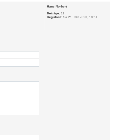
c
Hans Norbert
h
o
Beiträge:
11
Registriert:
Sa 21. Okt 2023, 18:51
b
e
n