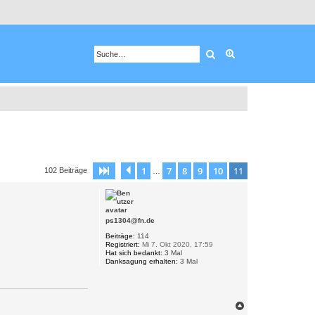
Suche
Erweiterte Suche
1
7
8
9
10
11
Seite
11
Vorherige
von
11
102 Beiträge
…
ps1304@fn.de
Beiträge:
114
Registriert:
Mi 7. Okt 2020, 17:59
Hat sich bedankt:
3 Mal
Danksagung erhalten:
3 Mal
N
a