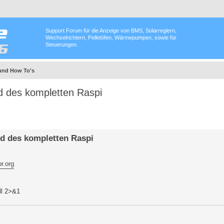
Support Forum für die Anzeige von BMS, Solarreglern,
Wechselrichtern, Pelletöfen, Wärmepumpen, sowie für
Steuerungen.
und How To's
d des kompletten Raspi
d des kompletten Raspi
r.org
ll 2>&1