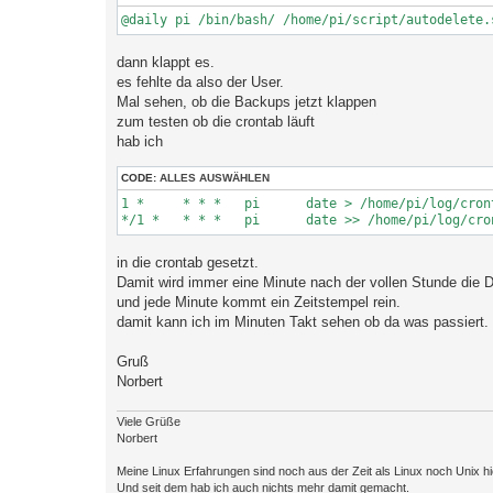
dann klappt es.
es fehlte da also der User.
Mal sehen, ob die Backups jetzt klappen
zum testen ob die crontab läuft
hab ich
CODE:
ALLES AUSWÄHLEN
1 *	* * *	pi	date > /home/pi/log/crontablog.txt

in die crontab gesetzt.
Damit wird immer eine Minute nach der vollen Stunde die D
und jede Minute kommt ein Zeitstempel rein.
damit kann ich im Minuten Takt sehen ob da was passiert.
Gruß
Norbert
Viele Grüße
Norbert
Meine Linux Erfahrungen sind noch aus der Zeit als Linux noch Unix h
Und seit dem hab ich auch nichts mehr damit gemacht.