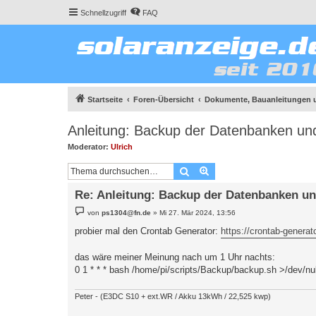
Schnellzugriff
FAQ
Startseite
Foren-Übersicht
Dokumente, Bauanleitungen 
Anleitung: Backup der Datenbanken un
Moderator:
Ulrich
Suche
Erweiterte Suche
Re: Anleitung: Backup der Datenbanken un
B
von
ps1304@fn.de
»
Mi 27. Mär 2024, 13:56
e
i
probier mal den Crontab Generator:
https://crontab-generato
t
r
a
das wäre meiner Meinung nach um 1 Uhr nachts:
g
0 1 * * * bash /home/pi/scripts/Backup/backup.sh >/dev/nu
Peter - (E3DC S10 + ext.WR / Akku 13kWh / 22,525 kwp)