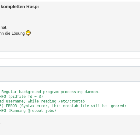
 kompletten Raspi
hat,
dann die Lösung
 Regular background program processing daemon.

NFO (pidfile fd = 3)

ad username; while reading /etc/crontab

*) ERROR (Syntax error, this crontab file will be ignored)

.