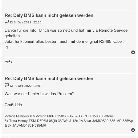
Re: Daly BMS kann nicht gelesen werden
B
Di 6. Dez 2022, 22:15
e
i
Danke für die Info. Ulrich war so nett und hat mir via Remote Service
t
geholfen.
r
a
Jetzt funktioniert alles besten, auch mit dem original RS485 Kabel.
g
lg.
c
wyky
Re: Daly BMS kann nicht gelesen werden
B
Mi 7. Dez 2022, 08:57
e
i
Was war der Fehler bzw. das Problem?
t
r
a
Gruß Udo
g
Victron Multiplus II & Victron MPPT 250/60 (4x) & TAICO TS5000 Batterie
3x Trina Honey TSM-DE06M.08(II) 330Wp & 12x JA Solar JAM60S20-385-MR 385Wp
& 3x JA JAM54S31-395/MR