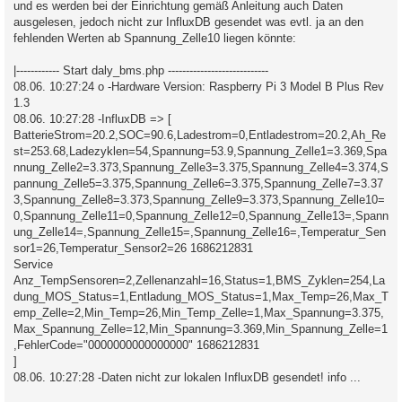
und es werden bei der Einrichtung gemäß Anleitung auch Daten
ausgelesen, jedoch nicht zur InfluxDB gesendet was evtl. ja an den
fehlenden Werten ab Spannung_Zelle10 liegen könnte:
|------------ Start daly_bms.php ----------------------------
08.06. 10:27:24 o -Hardware Version: Raspberry Pi 3 Model B Plus Rev
1.3
08.06. 10:27:28 -InfluxDB => [
BatterieStrom=20.2,SOC=90.6,Ladestrom=0,Entladestrom=20.2,Ah_Re
st=253.68,Ladezyklen=54,Spannung=53.9,Spannung_Zelle1=3.369,Spa
nnung_Zelle2=3.373,Spannung_Zelle3=3.375,Spannung_Zelle4=3.374,S
pannung_Zelle5=3.375,Spannung_Zelle6=3.375,Spannung_Zelle7=3.37
3,Spannung_Zelle8=3.373,Spannung_Zelle9=3.373,Spannung_Zelle10=
0,Spannung_Zelle11=0,Spannung_Zelle12=0,Spannung_Zelle13=,Spann
ung_Zelle14=,Spannung_Zelle15=,Spannung_Zelle16=,Temperatur_Sen
sor1=26,Temperatur_Sensor2=26 1686212831
Service
Anz_TempSensoren=2,Zellenanzahl=16,Status=1,BMS_Zyklen=254,La
dung_MOS_Status=1,Entladung_MOS_Status=1,Max_Temp=26,Max_T
emp_Zelle=2,Min_Temp=26,Min_Temp_Zelle=1,Max_Spannung=3.375,
Max_Spannung_Zelle=12,Min_Spannung=3.369,Min_Spannung_Zelle=1
,FehlerCode="0000000000000000" 1686212831
]
08.06. 10:27:28 -Daten nicht zur lokalen InfluxDB gesendet! info ...