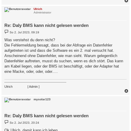
c
Ulrich
Administrator
Re: Daly BMS kann nicht gelesen werden
B
So 2. Jul 2023, 09:19
e
i
Was verstehst du denn nicht?
t
Die Fehlermeldung besagt, dass bei der Abfrage ein Datenfehler
r
a
aufgetreten ist und dass die Software es ein 2. mal versucht hat.
g
Anscheinend ohne Datenfehler, wie man sieht. Warum gelegentlich
Datenfehler auftreten, musst du suchen, wenn es dich stört. Das kann
am Kabel liegen, oder der BMS ist beschäftigt, oder der Adapter hat
eine Macke, oder, oder, oder.....
-----------------------------------------------------
Ulrich
. . . . . . . .
[ Admin ]
c
mysolar123
Re: Daly BMS kann nicht gelesen werden
B
So 2. Jul 2023, 20:24
e
i
Ok Ulrich, damit kann ich leben.