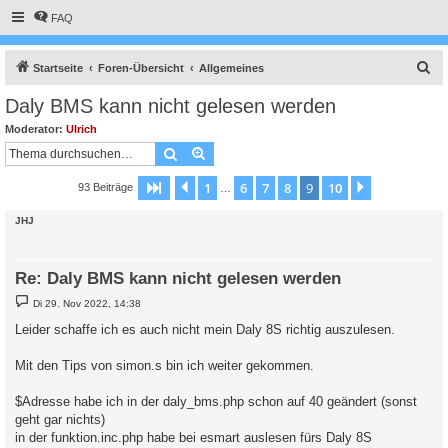
FAQ
S
Startseite
Foren-Übersicht
Allgemeines
u
Daly BMS kann nicht gelesen werden
c
Moderator:
Ulrich
h
Suche
Erweiterte Suche
e
1
6
7
8
9
10
Seite
9
Vorherige
von
10
Nächste
93 Beiträge
…
JHJ
Re: Daly BMS kann nicht gelesen werden
B
Di 29. Nov 2022, 14:38
e
i
Leider schaffe ich es auch nicht mein Daly 8S richtig auszulesen.
t
r
a
Mit den Tips von simon.s bin ich weiter gekommen.
g
$Adresse habe ich in der daly_bms.php schon auf 40 geändert (sonst
geht gar nichts)
in der funktion.inc.php habe bei esmart auslesen fürs Daly 8S