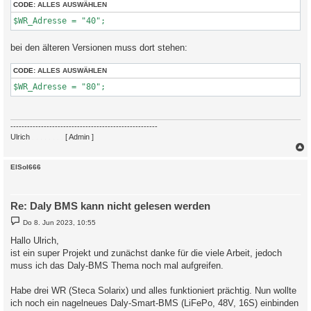
CODE:
ALLES AUSWÄHLEN
$WR_Adresse = "40";
bei den älteren Versionen muss dort stehen:
CODE:
ALLES AUSWÄHLEN
$WR_Adresse = "80";
-----------------------------------------------------
Ulrich
. . . . . . . .
[ Admin ]
c
ElSol666
Re: Daly BMS kann nicht gelesen werden
B
Do 8. Jun 2023, 10:55
e
i
Hallo Ulrich,
t
ist ein super Projekt und zunächst danke für die viele Arbeit, jedoch
r
a
muss ich das Daly-BMS Thema noch mal aufgreifen.
g
Habe drei WR (Steca Solarix) und alles funktioniert prächtig. Nun wollte
ich noch ein nagelneues Daly-Smart-BMS (LiFePo, 48V, 16S) einbinden