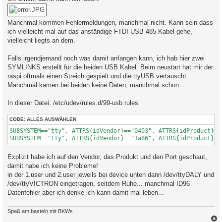
t
r
a
g
Manchmal kommen Fehlermeldungen, manchmal nicht. Kann sein dass
ich vielleicht mal auf das anständige FTDI USB 485 Kabel gehe,
vielleicht liegts an dem.
Falls irgendjemand noch was damit anfangen kann, ich hab hier zwei
SYMLINKS erstellt für die beiden USB Kabel. Beim neustart hat mir der
raspi oftmals einen Streich gespielt und die ttyUSB vertauscht.
Manchmal kamen bei beiden keine Daten, manchmal schon...
In dieser Datei: /etc/udev/rules.d/99-usb.rules
CODE:
ALLES AUSWÄHLEN
SUBSYSTEM=="tty", ATTRS{idVendor}=="0403", ATTRS{idProduct}==
Explizit habe ich auf den Vendor, das Produkt und den Port geschaut,
damit habe ich keine Probleme!
in der 1.user und 2.user jeweils bei device unten dann /dev/ttyDALY und
/dev/ttyVICTRON eingetragen, seitdem Ruhe... manchmal ID96
Datenfehler aber ich denke ich kann damit mal leben...
Spaß am basteln mit BKWs