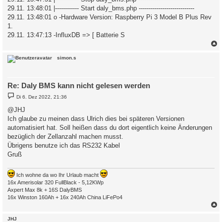
29.11. 13:48:01 |------------ Start daly_bms.php ----------------------------
29.11. 13:48:01 o -Hardware Version: Raspberry Pi 3 Model B Plus Rev
1.
29.11. 13:47:13 -InfluxDB => [ Batterie S
c
simon.s
Re: Daly BMS kann nicht gelesen werden
B
Di 6. Dez 2022, 21:36
e
i
@JHJ
t
Ich glaube zu meinen dass Ulrich dies bei späteren Versionen
r
a
automatisiert hat. Soll heißen dass du dort eigentlich keine Änderungen
g
bezüglich der Zellanzahl machen musst.
Übrigens benutze ich das RS232 Kabel
Gruß
Ich wohne da wo Ihr Urlaub macht
16x Amerisolar 320 FullBlack - 5,12KWp
Axpert Max 8k + 16S DalyBMS
16x Winston 160Ah + 16x 240Ah China LiFePo4
c
JHJ