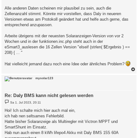
Alle anderen Daten scheinen mir plausibel zu sein, auch die
Zellenanzahl stimmt. Könnte mir vorstellen, dass Daly in neueren
Versionen etwas am Protokoll geändert hat und helfe auch gerne, das
entsprechend anzupassen.
Arbeite übrigens mit der neuesten Solaranzeigen-Version von vor 2
Wochen und in der funktionen.inc.php steht auch in der
eSmart3_auslesen die 16 Zellen Version "elseif (strlen( $Ergebnis ) ==
208) { ... "
Hat vielleicht jemand dazu noch eine Idee oder ähnliches Problem?
c
mysolar123
Re: Daly BMS kann nicht gelesen werden
B
Sa 1. Jul 2023, 20:11
e
i
Hoi! Ich schalte mich hier auch mal ein,
t
ich hab nen seltsames Fehlerbild.
r
a
Hatte bisher Solaranzeige als Multiregler mit Victron MPPT und
g
SmartShunt im Einsatz.
Hab nun auch einen 8 kWh lifepo4 Akku mit Daly BMS 15S 60A