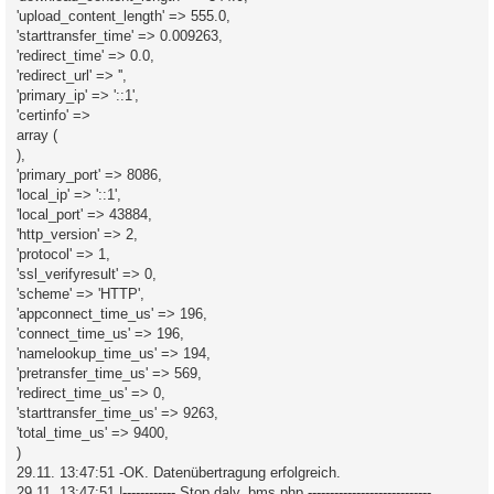
'upload_content_length' => 555.0,
'starttransfer_time' => 0.009263,
'redirect_time' => 0.0,
'redirect_url' => '',
'primary_ip' => '::1',
'certinfo' =>
array (
),
'primary_port' => 8086,
'local_ip' => '::1',
'local_port' => 43884,
'http_version' => 2,
'protocol' => 1,
'ssl_verifyresult' => 0,
'scheme' => 'HTTP',
'appconnect_time_us' => 196,
'connect_time_us' => 196,
'namelookup_time_us' => 194,
'pretransfer_time_us' => 569,
'redirect_time_us' => 0,
'starttransfer_time_us' => 9263,
'total_time_us' => 9400,
)
29.11. 13:47:51 -OK. Datenübertragung erfolgreich.
29.11. 13:47:51 |------------ Stop daly_bms.php ----------------------------