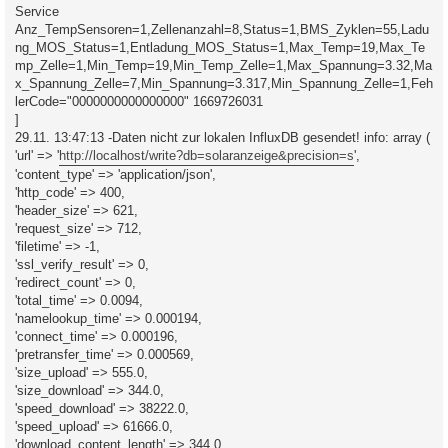
Service
Anz_TempSensoren=1,Zellenanzahl=8,Status=1,BMS_Zyklen=55,Ladu
ng_MOS_Status=1,Entladung_MOS_Status=1,Max_Temp=19,Max_Te
mp_Zelle=1,Min_Temp=19,Min_Temp_Zelle=1,Max_Spannung=3.32,Ma
x_Spannung_Zelle=7,Min_Spannung=3.317,Min_Spannung_Zelle=1,Feh
lerCode="0000000000000000" 1669726031
]
29.11. 13:47:13 -Daten nicht zur lokalen InfluxDB gesendet! info: array (
'url' => '
http://localhost/write?db=solaranzeige&precision=s
',
'content_type' => 'application/json',
'http_code' => 400,
'header_size' => 621,
'request_size' => 712,
'filetime' => -1,
'ssl_verify_result' => 0,
'redirect_count' => 0,
'total_time' => 0.0094,
'namelookup_time' => 0.000194,
'connect_time' => 0.000196,
'pretransfer_time' => 0.000569,
'size_upload' => 555.0,
'size_download' => 344.0,
'speed_download' => 38222.0,
'speed_upload' => 61666.0,
'download_content_length' => 344.0,