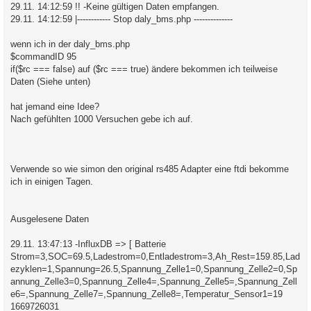
29.11. 14:12:59 !! -Keine gültigen Daten empfangen.
29.11. 14:12:59 |------------ Stop daly_bms.php --------------
wenn ich in der daly_bms.php
$commandID 95
if($rc === false) auf ($rc === true) ändere bekommen ich teilweise
Daten (Siehe unten)
hat jemand eine Idee?
Nach gefühlten 1000 Versuchen gebe ich auf.
Verwende so wie simon den original rs485 Adapter eine ftdi bekomme
ich in einigen Tagen.
Ausgelesene Daten
29.11. 13:47:13 -InfluxDB => [ Batterie
Strom=3,SOC=69.5,Ladestrom=0,Entladestrom=3,Ah_Rest=159.85,Lad
ezyklen=1,Spannung=26.5,Spannung_Zelle1=0,Spannung_Zelle2=0,Sp
annung_Zelle3=0,Spannung_Zelle4=,Spannung_Zelle5=,Spannung_Zell
e6=,Spannung_Zelle7=,Spannung_Zelle8=,Temperatur_Sensor1=19
1669726031