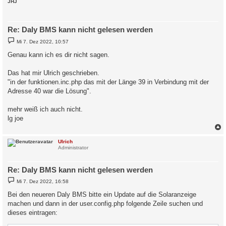
c
JHJ
Re: Daly BMS kann nicht gelesen werden
B
Mi 7. Dez 2022, 10:57
e
i
Genau kann ich es dir nicht sagen.
t
r
a
Das hat mir Ulrich geschrieben.
g
"in der funktionen.inc.php das mit der Länge 39 in Verbindung mit der
Adresse 40 war die Lösung".
mehr weiß ich auch nicht.
lg joe
c
Ulrich
Administrator
Re: Daly BMS kann nicht gelesen werden
B
Mi 7. Dez 2022, 16:58
e
i
Bei den neueren Daly BMS bitte ein Update auf die Solaranzeige
t
machen und dann in der user.config.php folgende Zeile suchen und
r
a
dieses eintragen:
g