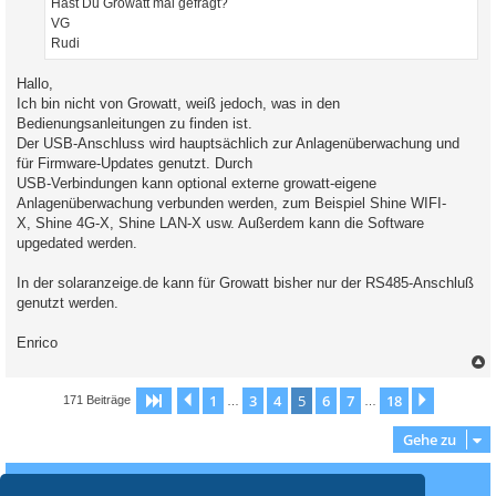
Hast Du Growatt mal gefragt?
VG
Rudi
Hallo,
Ich bin nicht von Growatt, weiß jedoch, was in den
Bedienungsanleitungen zu finden ist.
Der USB-Anschluss wird hauptsächlich zur Anlagenüberwachung und
für Firmware-Updates genutzt. Durch
USB-Verbindungen kann optional externe growatt-eigene
Anlagenüberwachung verbunden werden, zum Beispiel Shine WIFI-
X, Shine 4G-X, Shine LAN-X usw. Außerdem kann die Software
upgedated werden.
In der solaranzeige.de kann für Growatt bisher nur der RS485-Anschluß
genutzt werden.
Enrico
c
1
3
4
5
6
7
18
Seite
5
Vorherige
von
18
Nächste
171 Beiträge
…
…
Gehe zu
Wer ist online?