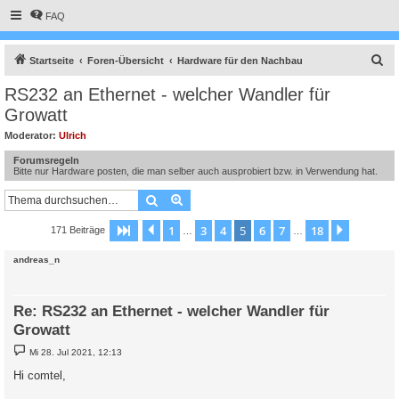
FAQ
S
Startseite
Foren-Übersicht
Hardware für den Nachbau
u
RS232 an Ethernet - welcher Wandler für
c
Growatt
h
Moderator:
Ulrich
e
Forumsregeln
Bitte nur Hardware posten, die man selber auch ausprobiert bzw. in Verwendung hat.
Suche
Erweiterte Suche
1
3
4
5
6
7
18
Seite
5
Vorherige
von
18
Nächste
171 Beiträge
…
…
andreas_n
Re: RS232 an Ethernet - welcher Wandler für
Growatt
B
Mi 28. Jul 2021, 12:13
e
i
Hi comtel,
t
r