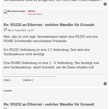
c
Ulrich
Administrator
Re: RS232 an Ethernet - welcher Wandler für Growatt
B
Mo 2. Aug 2021, 14:27
e
i
Nein, das ist ncht egal. Normalerweise haben eine RS232 und eine
t
RS485 Schnittstelle verschiedene Protokolle.
r
a
g
Ein RS232 Verbindung ist eine 1:1 Verbindung. Dort wird eine
Geräteadresse nicht benötigt.
Eine RS485 Verbindung ist eine 1 : X Verbindung. Hier benötigt man
eine Geräteadresse, damit feststeht, wer die Daten erhalten soll.
-----------------------------------------------------
Ulrich
. . . . . . . .
[ Admin ]
c
comtel
Re: RS232 an Ethernet - welcher Wandler für Growatt
B