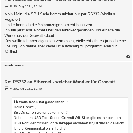
B
Fr 20. Aug 2021, 10:24
e
i
Moin Moin, die SPH Serie kommuniziert nur per RS232 (Modbus
t
Register)
r
a
Leider kann ich die Solaranzeige so nicht benutzen.
g
Ich bin jetzt erst einmal über den iobroker gegangen und erhalte die
Werte aus der Growatt Cloud.
Das wollte ich aber eigentlich vermeiden, vielleicht gibt es ja noch eine
Lösung. Ich denke aber diese ist aufwändig zu programmieren für
@Ulrich
c
solarfanenrico
Re: RS232 an Ethernet - welcher Wandler für Growatt
B
Fr 20. Aug 2021, 10:40
e
i
t
r
WolleRaspi2
hat geschrieben:
↑
a
Hallo Comtel,
g
Bist Du schon weiter gekommen?
Neben dem USB Port für den Growatt Wifi Stick gibt es ja noch den
USB Port, der mit der Schraubkappe versehen ist, ist dieser vielleicht
für die Kommunikation hilfreich?