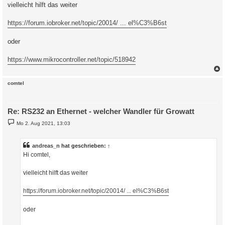
a
vielleicht hilft das weiter
g
https://forum.iobroker.net/topic/20014/ ... el%C3%B6st
oder
https://www.mikrocontroller.net/topic/518942
c
comtel
Re: RS232 an Ethernet - welcher Wandler für Growatt
B
Mo 2. Aug 2021, 13:03
e
i
t
r
andreas_n
hat geschrieben:
↑
a
Hi comtel,
g
vielleicht hilft das weiter
https://forum.iobroker.net/topic/20014/ ... el%C3%B6st
oder