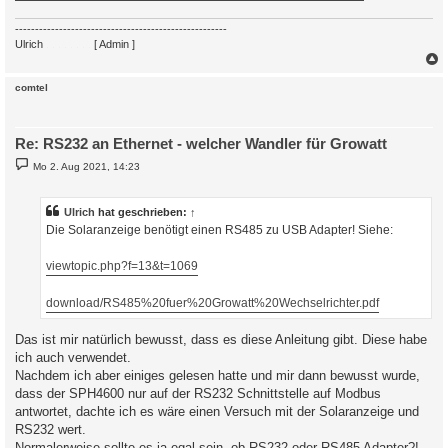
-----------------------------------------------------
Ulrich
. . . . . . . .
[ Admin ]
c
comtel
Re: RS232 an Ethernet - welcher Wandler für Growatt
B
Mo 2. Aug 2021, 14:23
e
i
t
r
Ulrich
hat geschrieben:
↑
a
Die Solaranzeige benötigt einen RS485 zu USB Adapter! Siehe:
g
viewtopic.php?f=13&t=1069
download/RS485%20fuer%20Growatt%20Wechselrichter.pdf
Das ist mir natürlich bewusst, dass es diese Anleitung gibt. Diese habe
ich auch verwendet.
Nachdem ich aber einiges gelesen hatte und mir dann bewusst wurde,
dass der SPH4600 nur auf der RS232 Schnittstelle auf Modbus
antwortet, dachte ich es wäre einen Versuch mit der Solaranzeige und
RS232 wert.
Normalerweise sollte es ja egal sein, ob RS232 oder RS485 Adapter?!