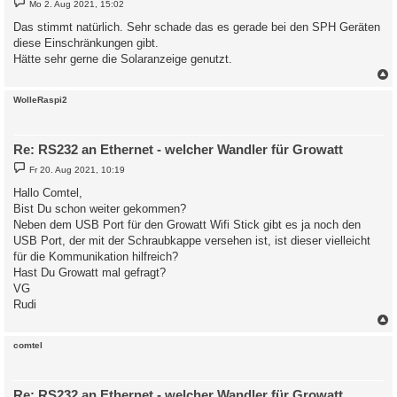
Mo 2. Aug 2021, 15:02
e
i
Das stimmt natürlich. Sehr schade das es gerade bei den SPH Geräten
t
diese Einschränkungen gibt.
r
a
Hätte sehr gerne die Solaranzeige genutzt.
g
c
WolleRaspi2
Re: RS232 an Ethernet - welcher Wandler für Growatt
B
Fr 20. Aug 2021, 10:19
e
i
Hallo Comtel,
t
Bist Du schon weiter gekommen?
r
a
Neben dem USB Port für den Growatt Wifi Stick gibt es ja noch den
g
USB Port, der mit der Schraubkappe versehen ist, ist dieser vielleicht
für die Kommunikation hilfreich?
Hast Du Growatt mal gefragt?
VG
Rudi
c
comtel
Re: RS232 an Ethernet - welcher Wandler für Growatt