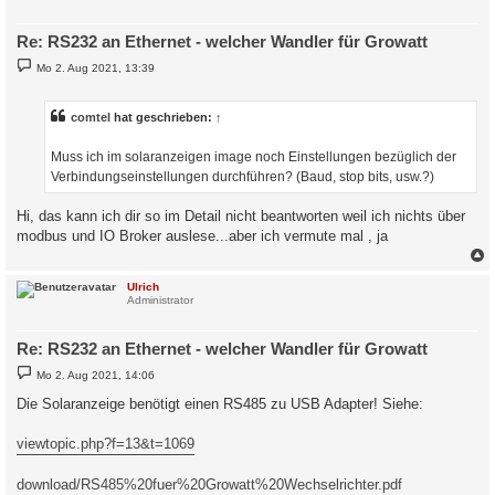
Re: RS232 an Ethernet - welcher Wandler für Growatt
B
Mo 2. Aug 2021, 13:39
e
i
t
r
comtel
hat geschrieben:
↑
a
g
Muss ich im solaranzeigen image noch Einstellungen bezüglich der
Verbindungseinstellungen durchführen? (Baud, stop bits, usw.?)
Hi, das kann ich dir so im Detail nicht beantworten weil ich nichts über
modbus und IO Broker auslese...aber ich vermute mal , ja
c
Ulrich
Administrator
Re: RS232 an Ethernet - welcher Wandler für Growatt
B
Mo 2. Aug 2021, 14:06
e
i
Die Solaranzeige benötigt einen RS485 zu USB Adapter! Siehe:
t
r
a
viewtopic.php?f=13&t=1069
g
download/RS485%20fuer%20Growatt%20Wechselrichter.pdf