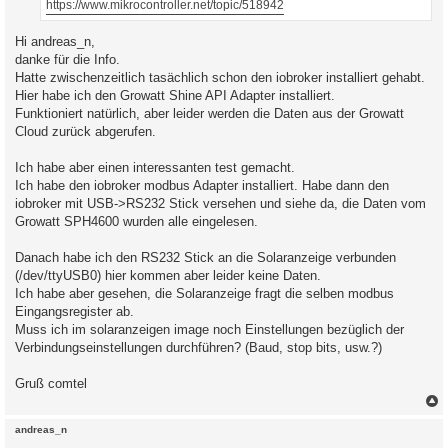
https://www.mikrocontroller.net/topic/518942
Hi andreas_n,
danke für die Info.
Hatte zwischenzeitlich tasächlich schon den iobroker installiert gehabt.
Hier habe ich den Growatt Shine API Adapter installiert.
Funktioniert natürlich, aber leider werden die Daten aus der Growatt
Cloud zurück abgerufen.
Ich habe aber einen interessanten test gemacht.
Ich habe den iobroker modbus Adapter installiert. Habe dann den
iobroker mit USB->RS232 Stick versehen und siehe da, die Daten vom
Growatt SPH4600 wurden alle eingelesen.
Danach habe ich den RS232 Stick an die Solaranzeige verbunden
(/dev/ttyUSB0) hier kommen aber leider keine Daten.
Ich habe aber gesehen, die Solaranzeige fragt die selben modbus
Eingangsregister ab.
Muss ich im solaranzeigen image noch Einstellungen bezüglich der
Verbindungseinstellungen durchführen? (Baud, stop bits, usw.?)
Gruß comtel
c
andreas_n