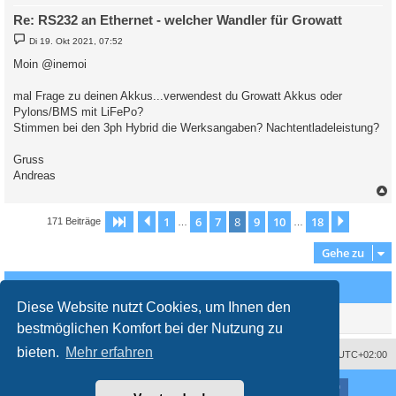
Re: RS232 an Ethernet - welcher Wandler für Growatt
B
Di 19. Okt 2021, 07:52
e
i
Moin @inemoi
t
r
a
mal Frage zu deinen Akkus...verwendest du Growatt Akkus oder
g
Pylons/BMS mit LiFePo?
Stimmen bei den 3ph Hybrid die Werksangaben? Nachtentladeleistung?
Gruss
Andreas
c
1
6
7
8
9
10
18
Seite
8
Vorherige
von
18
Nächste
171 Beiträge
…
…
Gehe zu
Wer ist online?
Diese Website nutzt Cookies, um Ihnen den
Mitglieder in diesem Forum: 0 Mitglieder und 3 Gäste
bestmöglichen Komfort bei der Nutzung zu
bieten.
Mehr erfahren
Impressum
Das Team
Alle Zeiten sind
UTC+02:00
Nutzungsbedingungen
Datenschutzerklärung
Powered by
phpBB
® Forum Software © phpBB Limited