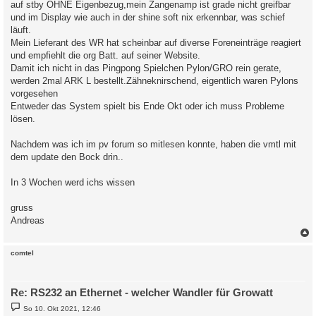
auf stby OHNE Eigenbezug,mein Zangenamp ist grade nicht greifbar
und im Display wie auch in der shine soft nix erkennbar, was schief
läuft.
Mein Lieferant des WR hat scheinbar auf diverse Foreneinträge reagiert
und empfiehlt die org Batt. auf seiner Website.
Damit ich nicht in das Pingpong Spielchen Pylon/GRO rein gerate,
werden 2mal ARK L bestellt.Zähneknirschend, eigentlich waren Pylons
vorgesehen
Entweder das System spielt bis Ende Okt oder ich muss Probleme
lösen.
Nachdem was ich im pv forum so mitlesen konnte, haben die vmtl mit
dem update den Bock drin..
In 3 Wochen werd ichs wissen
gruss
Andreas
c
comtel
Re: RS232 an Ethernet - welcher Wandler für Growatt
B
So 10. Okt 2021, 12:46
e