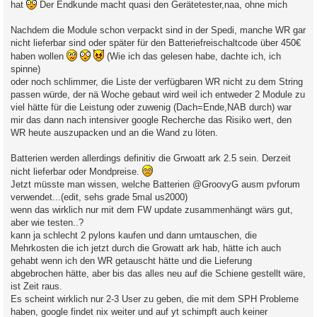
hat
Der Endkunde macht quasi den Gerätetester,naa, ohne mich
Nachdem die Module schon verpackt sind in der Spedi, manche WR gar
nicht lieferbar sind oder später für den Batteriefreischaltcode über 450€
haben wollen
(Wie ich das gelesen habe, dachte ich, ich
spinne)
oder noch schlimmer, die Liste der verfügbaren WR nicht zu dem String
passen würde, der nä Woche gebaut wird weil ich entweder 2 Module zu
viel hätte für die Leistung oder zuwenig (Dach=Ende,NAB durch) war
mir das dann nach intensiver google Recherche das Risiko wert, den
WR heute auszupacken und an die Wand zu löten.
Batterien werden allerdings definitiv die Grwoatt ark 2.5 sein. Derzeit
nicht lieferbar oder Mondpreise.
Jetzt müsste man wissen, welche Batterien @GroovyG ausm pvforum
verwendet...(edit, sehs grade 5mal us2000)
wenn das wirklich nur mit dem FW update zusammenhängt wärs gut,
aber wie testen..?
kann ja schlecht 2 pylons kaufen und dann umtauschen, die
Mehrkosten die ich jetzt durch die Growatt ark hab, hätte ich auch
gehabt wenn ich den WR getauscht hätte und die Lieferung
abgebrochen hätte, aber bis das alles neu auf die Schiene gestellt wäre,
ist Zeit raus.
Es scheint wirklich nur 2-3 User zu geben, die mit dem SPH Probleme
haben, google findet nix weiter und auf yt schimpft auch keiner