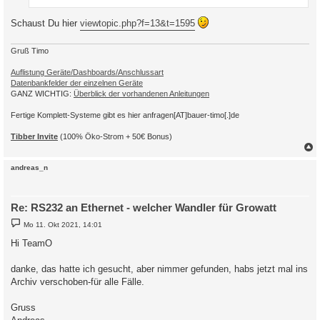
Schaust Du hier
viewtopic.php?f=13&t=1595
Gruß Timo
Auflistung Geräte/Dashboards/Anschlussart
Datenbankfelder der einzelnen Geräte
GANZ WICHTIG:
Überblick der vorhandenen Anleitungen
Fertige Komplett-Systeme gibt es hier anfragen[AT]bauer-timo[.]de
Tibber Invite
(100% Öko-Strom + 50€ Bonus)
c
andreas_n
Re: RS232 an Ethernet - welcher Wandler für Growatt
B
Mo 11. Okt 2021, 14:01
e
i
Hi TeamO
t
r
a
danke, das hatte ich gesucht, aber nimmer gefunden, habs jetzt mal ins
g
Archiv verschoben-für alle Fälle.
Gruss