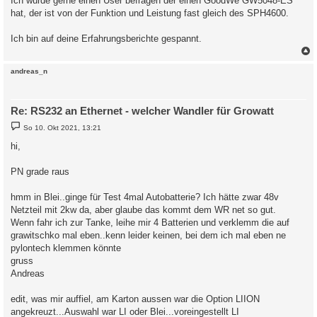
Ich würde gerne einen User befragen der einen GoodWe GW5048-ES
hat, der ist von der Funktion und Leistung fast gleich des SPH4600.
Ich bin auf deine Erfahrungsberichte gespannt.
c
andreas_n
Re: RS232 an Ethernet - welcher Wandler für Growatt
B
So 10. Okt 2021, 13:21
e
i
hi,
t
r
a
PN grade raus
g
hmm in Blei..ginge für Test 4mal Autobatterie? Ich hätte zwar 48v
Netzteil mit 2kw da, aber glaube das kommt dem WR net so gut.
Wenn fahr ich zur Tanke, leihe mir 4 Batterien und verklemm die auf
grawitschko mal eben..kenn leider keinen, bei dem ich mal eben ne
pylontech klemmen könnte
gruss
Andreas
edit, was mir auffiel, am Karton aussen war die Option LIION
angekreuzt...Auswahl war LI oder Blei...voreingestellt LI