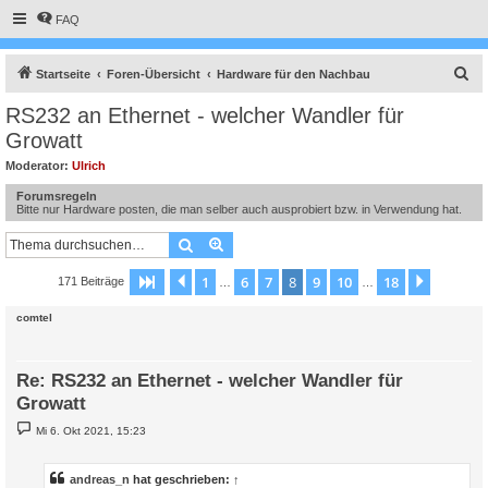
FAQ
S
Startseite
Foren-Übersicht
Hardware für den Nachbau
u
RS232 an Ethernet - welcher Wandler für
c
Growatt
h
Moderator:
Ulrich
e
Forumsregeln
Bitte nur Hardware posten, die man selber auch ausprobiert bzw. in Verwendung hat.
Suche
Erweiterte Suche
1
6
7
8
9
10
18
Seite
8
Vorherige
von
18
Nächste
171 Beiträge
…
…
comtel
Re: RS232 an Ethernet - welcher Wandler für
Growatt
B
Mi 6. Okt 2021, 15:23
e
i
t
r
andreas_n
hat geschrieben:
↑