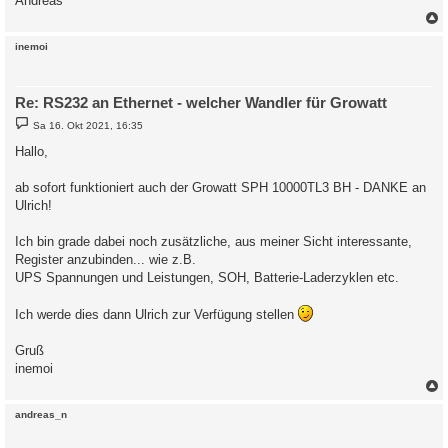
Andreas
c
inemoi
Re: RS232 an Ethernet - welcher Wandler für Growatt
B
Sa 16. Okt 2021, 16:35
e
i
Hallo,
t
r
a
ab sofort funktioniert auch der Growatt SPH 10000TL3 BH - DANKE an
g
Ulrich!
Ich bin grade dabei noch zusätzliche, aus meiner Sicht interessante,
Register anzubinden... wie z.B.
UPS Spannungen und Leistungen, SOH, Batterie-Laderzyklen etc.
Ich werde dies dann Ulrich zur Verfügung stellen
Gruß
inemoi
c
andreas_n