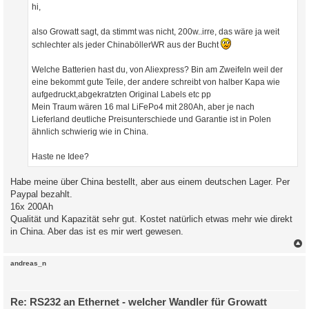
a
hi,
g
also Growatt sagt, da stimmt was nicht, 200w..irre, das wäre ja weit
schlechter als jeder ChinaböllerWR aus der Bucht
Welche Batterien hast du, von Aliexpress? Bin am Zweifeln weil der
eine bekommt gute Teile, der andere schreibt von halber Kapa wie
aufgedruckt,abgekratzten Original Labels etc pp
Mein Traum wären 16 mal LiFePo4 mit 280Ah, aber je nach
Lieferland deutliche Preisunterschiede und Garantie ist in Polen
ähnlich schwierig wie in China.
Haste ne Idee?
Habe meine über China bestellt, aber aus einem deutschen Lager. Per
Paypal bezahlt.
16x 200Ah
Qualität und Kapazität sehr gut. Kostet natürlich etwas mehr wie direkt
in China. Aber das ist es mir wert gewesen.
c
andreas_n
Re: RS232 an Ethernet - welcher Wandler für Growatt