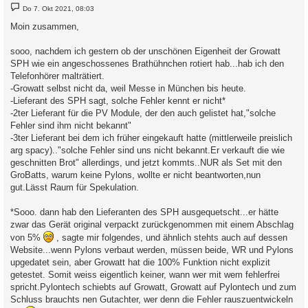
B
Do 7. Okt 2021, 08:03
e
i
Moin zusammen,
t
r
a
sooo, nachdem ich gestern ob der unschönen Eigenheit der Growatt
g
SPH wie ein angeschossenes Brathühnchen rotiert hab...hab ich den
Telefonhörer malträtiert.
-Growatt selbst nicht da, weil Messe in München bis heute.
-Lieferant des SPH sagt, solche Fehler kennt er nicht*
-2ter Lieferant für die PV Module, der den auch gelistet hat,"solche
Fehler sind ihm nicht bekannt"
-3ter Lieferant bei dem ich früher eingekauft hatte (mittlerweile preislich
arg spacy).."solche Fehler sind uns nicht bekannt.Er verkauft die wie
geschnitten Brot" allerdings, und jetzt kommts..NUR als Set mit den
GroBatts, warum keine Pylons, wollte er nicht beantworten,nun
gut.Lässt Raum für Spekulation.
*Sooo. dann hab den Lieferanten des SPH ausgequetscht...er hätte
zwar das Gerät original verpackt zurückgenommen mit einem Abschlag
von 5%
, sagte mir folgendes, und ähnlich stehts auch auf dessen
Website...wenn Pylons verbaut werden, müssen beide, WR und Pylons
upgedatet sein, aber Growatt hat die 100% Funktion nicht explizit
getestet. Somit weiss eigentlich keiner, wann wer mit wem fehlerfrei
spricht.Pylontech schiebts auf Growatt, Growatt auf Pylontech und zum
Schluss brauchts nen Gutachter, wer denn die Fehler rauszuentwickeln