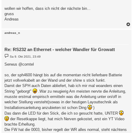
wollen wir hoffen, dass ich nicht der nächste bin...
gruss
Andreas
c
andreas_n
Re: RS232 an Ethernet - welcher Wandler für Growatt
B
Sa 9. Okt 2021, 23:49
e
i
Serwus @comtel
t
r
a
so, der sph4600 hängt bis auf die momentan nicht lieferbare Batterie
g
jetzt vollverkabelt an der Wand und der shine s stick funkt.
Damit der SPH auch Daten abliefert, hab ich mir mal woanders einen
String "geborgt"
.War zu neugierig Am meisten nervte die Anleitung,
musste erstmal empirisch ermitteln was die Anleitung unter on/off in
welcher Stellung versteht(sowas in der heutigen Layouttechnik als
Installationsanleitung anzubieten ist schon Ding
)
Das dann die LED für den Stick, die ich so gesucht hatte, UNTER
der Resetkappe liegt, hat mich Nerven gekostet, erst ein YT Video
brachte Erhellung.
Die FW hat die 0003, bisher regelt der WR alles normal, steht nächtens