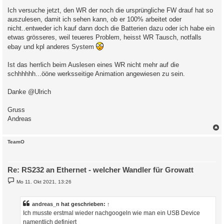
Ich versuche jetzt, den WR der noch die ursprüngliche FW drauf hat so
auszulesen, damit ich sehen kann, ob er 100% arbeitet oder
nicht..entweder ich kauf dann doch die Batterien dazu oder ich habe ein
etwas grösseres, weil teueres Problem, heisst WR Tausch, notfalls
ebay und kpl anderes System
Ist das herrlich beim Auslesen eines WR nicht mehr auf die
schhhhhh...ööne werksseitige Animation angewiesen zu sein.
Danke @Ulrich
Gruss
Andreas
c
TeamO
Re: RS232 an Ethernet - welcher Wandler für Growatt
B
Mo 11. Okt 2021, 13:26
e
i
t
r
andreas_n
hat geschrieben:
↑
a
Ich musste erstmal wieder nachgoogeln wie man ein USB Device
g
namentlich definiert