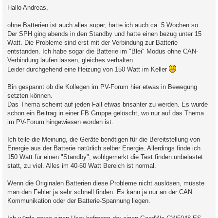
i
Hallo Andreas,
t
r
a
ohne Batterien ist auch alles super, hatte ich auch ca. 5 Wochen so.
g
Der SPH ging abends in den Standby und hatte einen bezug unter 15
Watt. Die Probleme sind erst mit der Verbindung zur Batterie
entstanden. Ich habe sogar die Batterie im "Blei" Modus ohne CAN-
Verbindung laufen lassen, gleiches verhalten.
Leider durchgehend eine Heizung von 150 Watt im Keller
Bin gespannt ob die Kollegen im PV-Forum hier etwas in Bewegung
setzten können.
Das Thema scheint auf jeden Fall etwas brisanter zu werden. Es wurde
schon ein Beitrag in einer FB Gruppe gelöscht, wo nur auf das Thema
im PV-Forum hingewiesen worden ist.
Ich teile die Meinung, die Geräte benötigen für die Bereitstellung von
Energie aus der Batterie natürlich selber Energie. Allerdings finde ich
150 Watt für einen "Standby", wohlgemerkt die Test finden unbelastet
statt, zu viel. Alles im 40-60 Watt Bereich ist normal.
Wenn die Originalen Batterien diese Probleme nicht auslösen, müsste
man den Fehler ja sehr schnell finden. Es kann ja nur an der CAN
Kommunikation oder der Batterie-Spannung liegen.