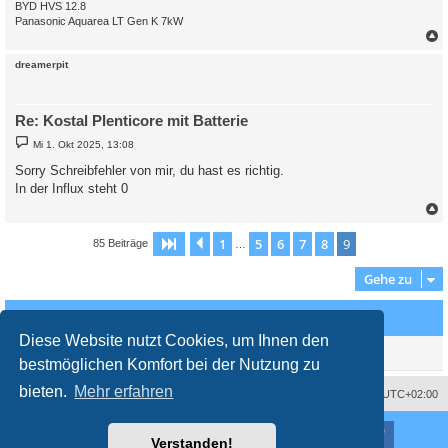
BYD HVS 12.8
Panasonic Aquarea LT Gen K 7kW
c
dreamerpit
Re: Kostal Plenticore mit Batterie
B
Mi 1. Okt 2025, 13:08
e
i
Sorry Schreibfehler von mir, du hast es richtig.
t
In der Influx steht 0
r
a
g
c
1
5
6
7
8
9
Seite
9
Vorherige
von
9
85 Beiträge
…
Gehe zu
Wer ist online?
Diese Website nutzt Cookies, um Ihnen den
Mitglieder in diesem Forum: 0 Mitglieder und 0 Gäste
bestmöglichen Komfort bei der Nutzung zu
bieten.
Mehr erfahren
Impressum
Das Team
Alle Zeiten sind
UTC+02:00
Nutzungsbedingungen
Datenschutzerklärung
Powered by
phpBB
® Forum Software © phpBB Limited
Verstanden!