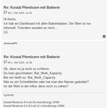
Re: Kostal Plenticore mit Batterie
B
Mi 1. Okt 2025, 11:52
e
i
Hi Armin,
t
ich hab ein Dashboard mit allen Batteriedaten. Der Wert ist nur
r
a
informell. Trotzdem wundert es mich....
g
LG
c
JanssenPV
Re: Kostal Plenticore mit Batterie
B
Mi 1. Okt 2025, 11:59
e
i
Ok, dann ist ja nicht so schlimm.
t
Du hast geschrieben: Bat_Work_Kapacity
r
a
Bei mir heißt es: Bat_Work_Capacity
g
War es ein Schreibfehler oder hat man den Namen geändert?
Ist der Wert in der Influx denn noch zu sehen?
Lg Armin
Kostal Plenticore 8.5 mit 24x AstroEnergy 370W
Kostal Plenticore 5.5 G2 mit 12 x AstroEnergy 430W