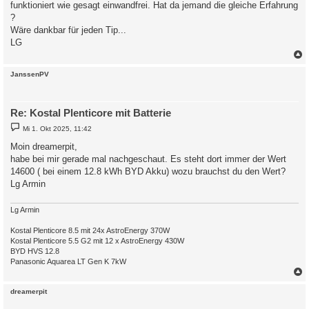
funktioniert wie gesagt einwandfrei. Hat da jemand die gleiche Erfahrung
?
Wäre dankbar für jeden Tip...
LG
c
JanssenPV
Re: Kostal Plenticore mit Batterie
B
Mi 1. Okt 2025, 11:42
e
i
Moin dreamerpit,
t
habe bei mir gerade mal nachgeschaut. Es steht dort immer der Wert
r
a
14600 ( bei einem 12.8 kWh BYD Akku) wozu brauchst du den Wert?
g
Lg Armin
Lg Armin
Kostal Plenticore 8.5 mit 24x AstroEnergy 370W
Kostal Plenticore 5.5 G2 mit 12 x AstroEnergy 430W
BYD HVS 12.8
Panasonic Aquarea LT Gen K 7kW
c
dreamerpit