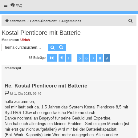
FAQ
S
Startseite
Foren-Übersicht
Allgemeines
u
Kostal Plenticore mit Batterie
c
Moderator:
Ulrich
h
Suche
Erweiterte Suche
e
1
5
6
7
8
9
Seite
9
Vorherige
von
9
85 Beiträge
…
dreamerpit
Re: Kostal Plenticore mit Batterie
B
Mi 1. Okt 2025, 09:49
e
i
hallo zusammen,
t
bei mir läuft seit ca. 1,5 Jahren das System Kostal Plenticore 8,5 mit
r
a
Byd HVS 10kw ohne irgendwelche Probleme durch.
g
Danke nochmal an Bogeyof für seine Geduld und Expertise.
Nun habe ich allerdings ein kleines Problem. Seit einigen Monaten (ist
mir erst gar nicht aufgefallen) wird mir bei der Batteriekapazität
(Bat_Work_Kapacity) kein Wert mehr ausgegeben. Alles andere