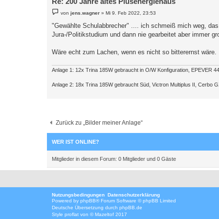
Re: 200 Jahre altes Plusenergiehaus
B
von
jens.wagner
»
Mi 9. Feb 2022, 23:53
e
i
"Gewählte Schulabbrecher" .... ich schmeiß mich weg, das
t
Jura-/Politikstudium und dann nie gearbeitet aber immer gr
r
a
g
Wäre echt zum Lachen, wenn es nicht so bitterernst wäre.
Anlage 1: 12x Trina 185W gebraucht in O/W Konfiguration, EPEVER 4
Anlage 2: 18x Trina 185W gebraucht Süd, Victron Multiplus II, Cerbo
Zurück zu „Bilder meiner Anlage“
WER IST ONLINE?
Mitglieder in diesem Forum: 0 Mitglieder und 0 Gäste
Nutzungsbedingungen
Datenschutzerklärung
Powered by
phpBB
® Forum Software © phpBB Limited
Deutsche Übersetzung durch
phpBB.de
Style
proflat
von ©
Mazeltof
2017