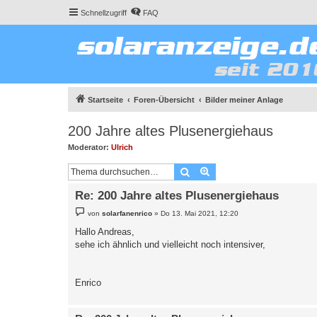
Schnellzugriff
FAQ
Startseite
Foren-Übersicht
Bilder meiner Anlage
200 Jahre altes Plusenergiehaus
Moderator:
Ulrich
Suche
Erweiterte Suche
Re: 200 Jahre altes Plusenergiehaus
B
von
solarfanenrico
»
Do 13. Mai 2021, 12:20
e
i
Hallo Andreas,
t
sehe ich ähnlich und vielleicht noch intensiver,
r
a
g
Enrico