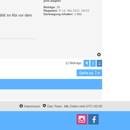
jens.wagner
h
o
Beiträge:
10
Registriert:
Fr 14. Mai 2021, 08:02
b
Danksagung erhalten:
1 Mal
ählt im Abi vor dem
e
n
N
a
c
1
2
Vorherige
12 Beiträge
h
o
Gehe zu
b
e
n
Impressum
Das Team
Alle Zeiten sind
UTC+02:00