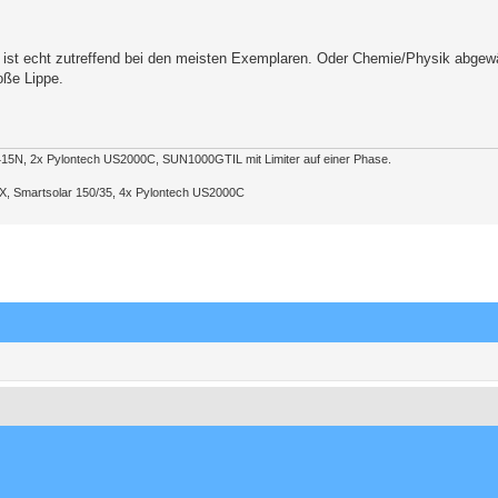
 ist echt zutreffend bei den meisten Exemplaren. Oder Chemie/Physik abgew
oße Lippe.
415N, 2x Pylontech US2000C, SUN1000GTIL mit Limiter auf einer Phase.
 GX, Smartsolar 150/35, 4x Pylontech US2000C