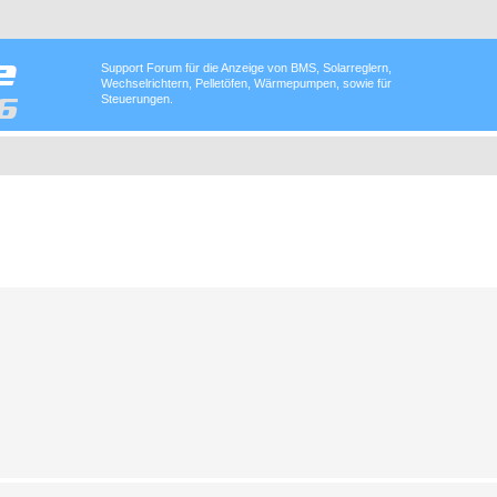
Support Forum für die Anzeige von BMS, Solarreglern,
Wechselrichtern, Pelletöfen, Wärmepumpen, sowie für
Steuerungen.