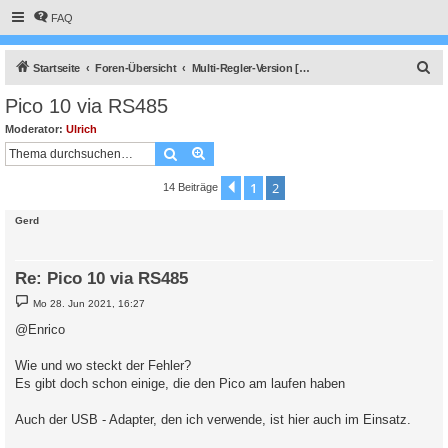
FAQ
S
Startseite
Foren-Übersicht
Multi-Regler-Version [ bis zu 6 Geräten an einem Raspberry Pi ]
u
Pico 10 via RS485
c
Moderator:
Ulrich
h
Suche
Erweiterte Suche
e
1
2
Vorherige
14 Beiträge
Gerd
Re: Pico 10 via RS485
B
Mo 28. Jun 2021, 16:27
e
i
@Enrico
t
r
a
Wie und wo steckt der Fehler?
g
Es gibt doch schon einige, die den Pico am laufen haben
Auch der USB - Adapter, den ich verwende, ist hier auch im Einsatz.