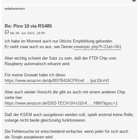
c
solarfanenrico
Re: Pico 10 via RS485
B
Mo 28. Jun 2021, 19:55
e
i
ich habe im Moment auch nur Ulrichs Empfehlung gefunden.
t
Er sieht zwar auch so aus, wie Deiner,
viewtopic.php?f=21&t=561
r
a
g
Aber wichtig scheint der Satz zu sein, daß der FTDI Chip vom
Raspberry automatisch erkannt wird.
Für meine Growatt habe ich diese
https://www.amazon.de/dp/B07B416CPK/ref ... ljaz10cnVl
Aber auch wieder Vorsicht die gibt es auch mit einem anderen Chip.
siehe hier
https://www.amazon.de/DSD-TECH-SH-U10-K ... H8H7&psc=1
Daß der KSEM auch ausgelesen werden soll, spielt erstmal keine Rolle,
solange nicht beide gleichzeitig funktionieren.
Die Fehlersuche ist entscheidend einfacher, wenn jeder für sich auch
als Single ausgelesen wird.