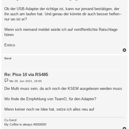
Ob der USB-Adapter der richtige ist, kann nur jemand bestätigen, der
ihn auch am laufen hat. Und genau der könnte dir auch besser helfen--
nur wo ist er?
Wenn sich niemand meldet würde ich auf veröffentlichte Ratschlage
hören.
Enrico
c
Gerd
Re: Pico 10 via RS485
B
Mo 28. Jun 2021, 19:00
e
i
Die Multi muss sein, da ach noch der KSEM ausgelesen werden muss
t
r
a
Wo finde die Empfehlung von TeamO, für den Adapter?
g
Wenn keiner noch ne Idee hat, setze ich alles neu auf
Cu Gerd
My Coffee is always #000000!