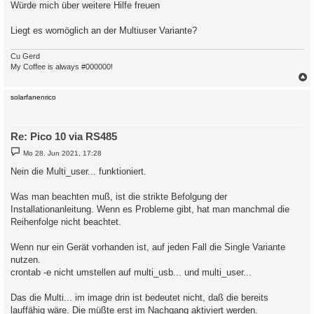
Würde mich über weitere Hilfe freuen
Liegt es womöglich an der Multiuser Variante?
Cu Gerd
My Coffee is always #000000!
c
solarfanenrico
Re: Pico 10 via RS485
B
Mo 28. Jun 2021, 17:28
e
i
Nein die Multi_user... funktioniert.
t
r
a
Was man beachten muß, ist die strikte Befolgung der
g
Installationanleitung. Wenn es Probleme gibt, hat man manchmal die
Reihenfolge nicht beachtet.
Wenn nur ein Gerät vorhanden ist, auf jeden Fall die Single Variante
nutzen.
crontab -e nicht umstellen auf multi_usb... und multi_user...
Das die Multi... im image drin ist bedeutet nicht, daß die bereits
lauffähig wäre. Die müßte erst im Nachgang aktiviert werden.