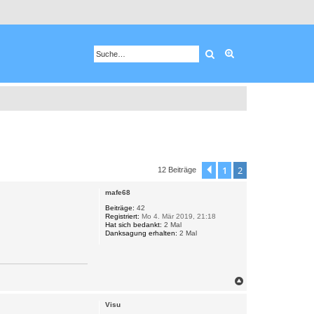
Suche
Erweiterte Suche
1
2
Vorherige
12 Beiträge
mafe68
Beiträge:
42
Registriert:
Mo 4. Mär 2019, 21:18
Hat sich bedankt:
2 Mal
Danksagung erhalten:
2 Mal
N
a
c
Visu
h