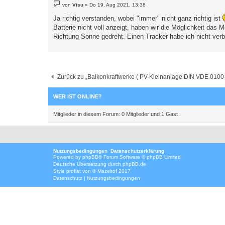
B
von
Visu
»
Do 19. Aug 2021, 13:38
e
i
Ja richtig verstanden, wobei "immer" nicht ganz richtig ist
t
Batterie nicht voll anzeigt, haben wir die Möglichkeit das
r
a
Richtung Sonne gedreht. Einen Tracker habe ich nicht verb
g
Zurück zu „Balkonkraftwerke ( PV-Kleinanlage DIN VDE 0100-5
WER IST ONLINE?
Mitglieder in diesem Forum: 0 Mitglieder und 1 Gast
Nutzungsbedingungen
Datenschutzerklärung
Powered by
phpBB
® Forum Software © phpBB Limited
Deutsche Übersetzung durch
phpBB.de
Style
proflat
von ©
Mazeltof
2017
Datenschutz
|
Nutzungsbedingungen