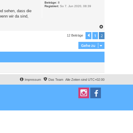
o
Beiträge:
8
Registriert:
So 7. Jun 2020, 08:39
b
e
d sehen, dass die
n
wenn wir da sind,
N
a
c
1
2
Vorherige
12 Beiträge
h
o
Gehe zu
b
e
n
Impressum
Das Team
Alle Zeiten sind
UTC+02:00