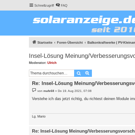
Schnellzugriff
FAQ
Startseite
Foren-Übersicht
Balkonkraftwerke ( PV-Kleinan
Insel-Lösung Meinung/Verbesserungsv
Moderator:
Ulrich
Suche
Erweiterte Suche
Re: Insel-Lösung Meinung/Verbesserungsv
B
von
mafe68
»
Do 19. Aug 2021, 07:08
e
i
Verstehe ich das jetzt richtig, du richtest deinen Module
t
r
a
g
Lg. Mario
Re: Insel-Lösung Meinung/Verbesserungsvorsch