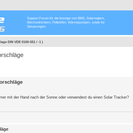
Support Forum für die Anzeige von BMS, Solarreglern,
Wechselrichtern, Pelletöfen, Wärmepumpen, sowie für
Steuerungen.
lage DIN VDE 0100-551 / -1 )
orschläge
orschläge
 immer mit der Hand nach der Sonne oder verwendest du einen Solar Tracker?
läge