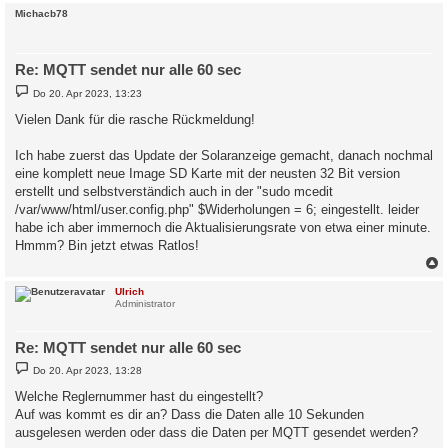
c
Michacb78
Re: MQTT sendet nur alle 60 sec
B
Do 20. Apr 2023, 13:23
e
i
Vielen Dank für die rasche Rückmeldung!
t
r
a
Ich habe zuerst das Update der Solaranzeige gemacht, danach nochmal
g
eine komplett neue Image SD Karte mit der neusten 32 Bit version
erstellt und selbstverständich auch in der "sudo mcedit
/var/www/html/user.config.php" $Widerholungen = 6; eingestellt. leider
habe ich aber immernoch die Aktualisierungsrate von etwa einer minute.
Hmmm? Bin jetzt etwas Ratlos!
c
Ulrich
Administrator
Re: MQTT sendet nur alle 60 sec
B
Do 20. Apr 2023, 13:28
e
i
Welche Reglernummer hast du eingestellt?
t
Auf was kommt es dir an? Dass die Daten alle 10 Sekunden
r
a
ausgelesen werden oder dass die Daten per MQTT gesendet werden?
g