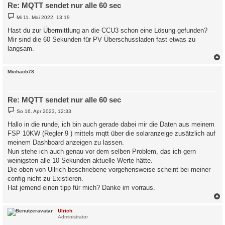
Re: MQTT sendet nur alle 60 sec
B
Mi 11. Mai 2022, 13:19
e
i
Hast du zur Übermittlung an die CCU3 schon eine Lösung gefunden?
t
Mir sind die 60 Sekunden für PV Überschussladen fast etwas zu
r
a
langsam.
g
c
Michacb78
Re: MQTT sendet nur alle 60 sec
B
So 16. Apr 2023, 12:33
e
i
Hallo in die runde, ich bin auch gerade dabei mir die Daten aus meinem
t
FSP 10KW (Regler 9 ) mittels mqtt über die solaranzeige zusätzlich auf
r
a
meinem Dashboard anzeigen zu lassen.
g
Nun stehe ich auch genau vor dem selben Problem, das ich gern
weinigsten alle 10 Sekunden aktuelle Werte hätte.
Die oben von Ullrich beschriebene vorgehensweise scheint bei meiner
config nicht zu Existieren.
Hat jemend einen tipp für mich? Danke im vorraus.
c
Ulrich
Administrator