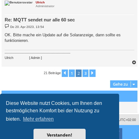
c
Ulrich
Administrator
Re: MQTT sendet nur alle 60 sec
B
Do 20. Apr 2023, 13:54
e
i
OK. Bitte mache ein Update auf die Solaranzeige, dann sollte es
t
funktionieren.
r
a
g
-----------------------------------------------------
Ulrich
. . . . . . . .
[ Admin ]
c
1
2
3
Vorherige
Nächste
21 Beiträge
Gehe zu
Wer ist online?
Diese Website nutzt Cookies, um Ihnen den
Mitglieder in diesem Forum: 0 Mitglieder und 0 Gäste
bestmöglichen Komfort bei der Nutzung zu
bieten.
Mehr erfahren
Impressum
Das Team
Alle Zeiten sind
UTC+02:00
Nutzungsbedingungen
Datenschutzerklärung
Powered by
phpBB
® Forum Software © phpBB Limited
Verstanden!
Deutsche Übersetzung durch
phpBB.de