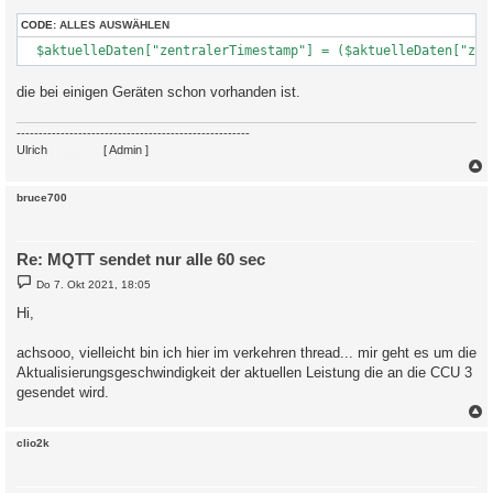
CODE:
ALLES AUSWÄHLEN
  $aktuelleDaten["zentralerTimestamp"] = ($aktuelleDaten["zen
die bei einigen Geräten schon vorhanden ist.
-----------------------------------------------------
Ulrich
. . . . . . . .
[ Admin ]
c
bruce700
Re: MQTT sendet nur alle 60 sec
B
Do 7. Okt 2021, 18:05
e
i
Hi,
t
r
a
achsooo, vielleicht bin ich hier im verkehren thread... mir geht es um die
g
Aktualisierungsgeschwindigkeit der aktuellen Leistung die an die CCU 3
gesendet wird.
c
clio2k