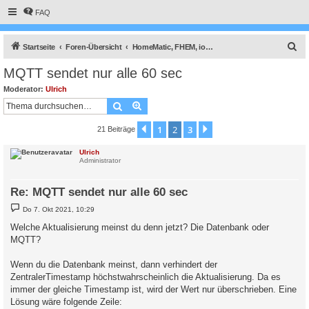
FAQ
S
Startseite
Foren-Übersicht
HomeMatic, FHEM, ioBroker, Smart Home Zentralen und Solaranzeige
u
MQTT sendet nur alle 60 sec
c
Moderator:
Ulrich
h
Suche
Erweiterte Suche
e
1
2
3
Vorherige
Nächste
21 Beiträge
Ulrich
Administrator
Re: MQTT sendet nur alle 60 sec
B
Do 7. Okt 2021, 10:29
e
i
Welche Aktualisierung meinst du denn jetzt? Die Datenbank oder
t
MQTT?
r
a
g
Wenn du die Datenbank meinst, dann verhindert der
ZentralerTimestamp höchstwahrscheinlich die Aktualisierung. Da es
immer der gleiche Timestamp ist, wird der Wert nur überschrieben. Eine
Lösung wäre folgende Zeile: