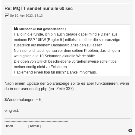
Re: MQTT sendet nur alle 60 sec
B
So 16. Apr 2023, 14:13
e
i
t
r
Michacb78
hat geschrieben:
↑
a
Hallo in die runde, ich bin auch gerade dabei mir die Daten aus
g
meinem FSP 10KW (Regler 9 ) mittels mqtt über die solaranzeige
zusätzlich auf meinem Dashboard anzeigen zu lassen.
Nun stehe ich auch genau vor dem selben Problem, das ich gern
weinigsten alle 10 Sekunden aktuelle Werte hätte.
Die oben von Ullrich beschriebene vorgehensweise scheint bei
meiner config nicht zu Existieren.
Hat jemend einen tipp für mich? Danke im vorraus.
Nach einem Update der Solaranzeige sollte es aber funktionieren, wenn
du in der user.config.php (ca. Zeile 337)
$Wiederholungen = 6;
eingibst.
-----------------------------------------------------
Ulrich
. . . . . . . .
[ Admin ]