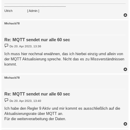
-----------------------------------------------------
Ulrich
. . . . . . . .
[ Admin ]
c
Michacb78
Re: MQTT sendet nur alle 60 sec
B
Do 20. Apr 2023, 13:36
e
i
Ich muss hier nochmal erwähnen, das ich hierbei einzig umd allein von
t
der MQTT Aktualisierung spreche. Nicht das es zu Missverständnissen
r
a
kommt.
g
c
Michacb78
Re: MQTT sendet nur alle 60 sec
B
Do 20. Apr 2023, 13:40
e
i
Ich habe den Regler 9 Aktiv und mir kommt es ausschließlich auf die
t
Aktualisierungsrate über MQTT an.
r
a
Für die weiterverarbeitung der Daten.
g