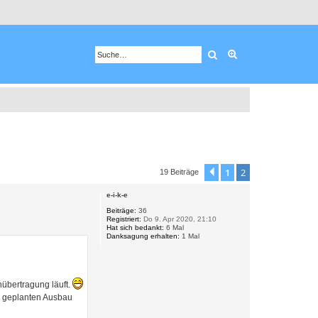
Suche
Erweiterte Suche
1
2
Vorherige
19 Beiträge
e-i-k-e
Beiträge:
36
Registriert:
Do 9. Apr 2020, 21:10
Hat sich bedankt:
6 Mal
Danksagung erhalten:
1 Mal
übertragung läuft.
en geplanten Ausbau