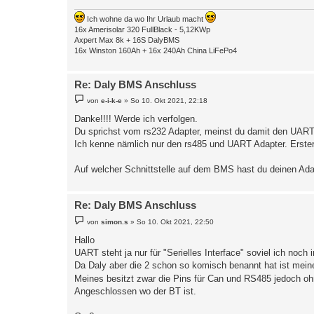
Ich wohne da wo Ihr Urlaub macht
16x Amerisolar 320 FullBlack - 5,12KWp
Axpert Max 8k + 16S DalyBMS
16x Winston 160Ah + 16x 240Ah China LiFePo4
Re: Daly BMS Anschluss
B
von
e-i-k-e
»
So 10. Okt 2021, 22:18
e
i
Danke!!!! Werde ich verfolgen.
t
Du sprichst vom rs232 Adapter, meinst du damit den UAR
r
a
Ich kenne nämlich nur den rs485 und UART Adapter. Erstere
g
Auf welcher Schnittstelle auf dem BMS hast du deinen Ad
Re: Daly BMS Anschluss
B
von
simon.s
»
So 10. Okt 2021, 22:50
e
i
Hallo
t
UART steht ja nur für "Serielles Interface" soviel ich noch 
r
a
Da Daly aber die 2 schon so komisch benannt hat ist mei
g
Meines besitzt zwar die Pins für Can und RS485 jedoch 
Angeschlossen wo der BT ist.