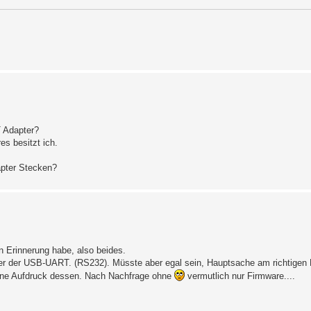
T Adapter?
s besitzt ich.
apter Stecken?
in Erinnerung habe, also beides.
ner der USB-UART. (RS232). Müsste aber egal sein, Hauptsache am richtigen
ohne Aufdruck dessen. Nach Nachfrage ohne
vermutlich nur Firmware....