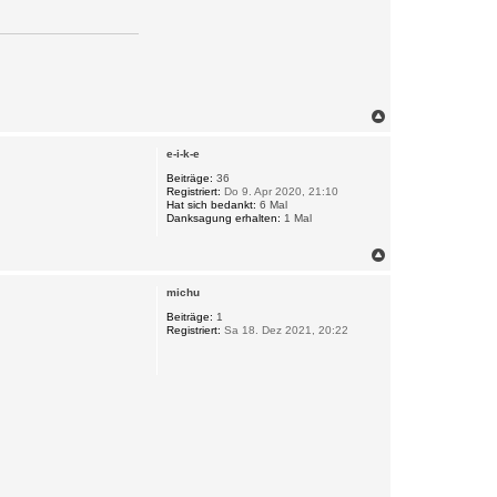
N
a
c
e-i-k-e
h
o
Beiträge:
36
Registriert:
Do 9. Apr 2020, 21:10
b
Hat sich bedankt:
6 Mal
e
Danksagung erhalten:
1 Mal
n
N
a
c
michu
h
o
Beiträge:
1
Registriert:
Sa 18. Dez 2021, 20:22
b
e
n