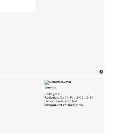
N
a
c
h
simon.s
o
b
Beiträge:
42
e
Registriert:
Sa 27. Feb 2021, 19:30
n
Hat sich bedankt:
3 Mal
Danksagung erhalten:
6 Mal