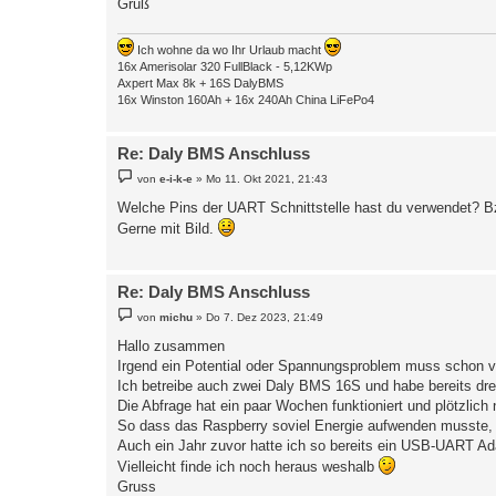
Gruß
Ich wohne da wo Ihr Urlaub macht
16x Amerisolar 320 FullBlack - 5,12KWp
Axpert Max 8k + 16S DalyBMS
16x Winston 160Ah + 16x 240Ah China LiFePo4
Re: Daly BMS Anschluss
B
von
e-i-k-e
»
Mo 11. Okt 2021, 21:43
e
i
Welche Pins der UART Schnittstelle hast du verwendet?
t
Gerne mit Bild.
r
a
g
Re: Daly BMS Anschluss
B
von
michu
»
Do 7. Dez 2023, 21:49
e
i
Hallo zusammen
t
Irgend ein Potential oder Spannungsproblem muss schon v
r
a
Ich betreibe auch zwei Daly BMS 16S und habe bereits dr
g
Die Abfrage hat ein paar Wochen funktioniert und plötzlic
So dass das Raspberry soviel Energie aufwenden musste, da
Auch ein Jahr zuvor hatte ich so bereits ein USB-UART Ad
Vielleicht finde ich noch heraus weshalb
Gruss