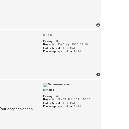
N
a
c
e-i-k-e
h
o
Beiträge:
36
Registriert:
Do 9. Apr 2020, 21:10
b
Hat sich bedankt:
6 Mal
e
Danksagung erhalten:
1 Mal
n
N
a
c
h
simon.s
o
b
Beiträge:
42
e
Registriert:
Sa 27. Feb 2021, 19:30
n
Hat sich bedankt:
3 Mal
Danksagung erhalten:
6 Mal
 Port angeschlossen.