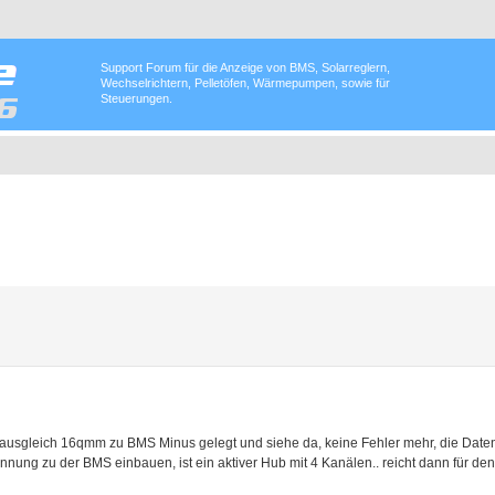
Support Forum für die Anzeige von BMS, Solarreglern,
Wechselrichtern, Pelletöfen, Wärmepumpen, sowie für
Steuerungen.
ausgleich 16qmm zu BMS Minus gelegt und siehe da, keine Fehler mehr, die Daten
nung zu der BMS einbauen, ist ein aktiver Hub mit 4 Kanälen.. reicht dann für d