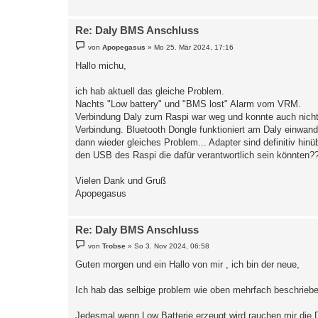
Re: Daly BMS Anschluss
B
von
Apopegasus
»
Mo 25. Mär 2024, 17:16
e
i
Hallo michu,
t
r
a
ich hab aktuell das gleiche Problem.
g
Nachts "Low battery" und "BMS lost" Alarm vom VRM.
Verbindung Daly zum Raspi war weg und konnte auch nicht 
Verbindung. Bluetooth Dongle funktioniert am Daly einwandf
dann wieder gleiches Problem... Adapter sind definitiv hi
den USB des Raspi die dafür verantwortlich sein könnten??
Vielen Dank und Gruß
Apopegasus
Re: Daly BMS Anschluss
B
von
Trobse
»
So 3. Nov 2024, 06:58
e
i
Guten morgen und ein Hallo von mir , ich bin der neue,
t
r
a
Ich hab das selbige problem wie oben mehrfach beschriebe
g
Jedesmal wenn Low Batterie erzeugt wird rauchen mir die 