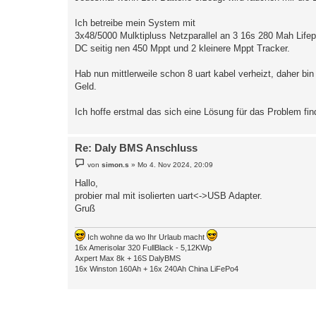
Ich betreibe mein System mit
3x48/5000 Mulktipluss Netzparallel an 3 16s 280 Mah Lifep
DC seitig nen 450 Mppt und 2 kleinere Mppt Tracker.
Hab nun mittlerweile schon 8 uart kabel verheizt, daher 
Geld.
Ich hoffe erstmal das sich eine Lösung für das Problem find
Re: Daly BMS Anschluss
B
von
simon.s
»
Mo 4. Nov 2024, 20:09
e
i
Hallo,
t
probier mal mit isolierten uart<->USB Adapter.
r
a
Gruß
g
Ich wohne da wo Ihr Urlaub macht
16x Amerisolar 320 FullBlack - 5,12KWp
Axpert Max 8k + 16S DalyBMS
16x Winston 160Ah + 16x 240Ah China LiFePo4