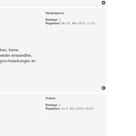
N
a
c
Apopegasus
h
o
Beiträge:
1
Registriert:
Mo 25. Mär 2024, 17:01
b
e
n
ken, keine
ieder einwandfrei,
nungsschwankungen an
N
a
c
Trobse
h
o
Beiträge:
1
Registriert:
So 3. Nov 2024, 06:53
b
e
n