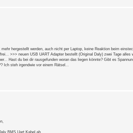
mehr hergestellt werden, auch nicht per Laptop, keine Reaktion beim einstec
rei... >>> neuen USB UART Adapter bestellt (Original Daly) zwei Tage alles w
nüber... Hast du bei dir rausgefunden woran das liegen könnte? Gibt es Span
? Ich steh irgendwie vor einem Rätsel...
n,
Daly BMS Uart Kabel ab .