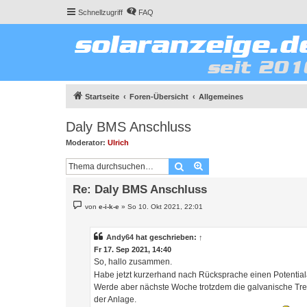
Schnellzugriff
FAQ
Startseite
Foren-Übersicht
Allgemeines
Daly BMS Anschluss
Moderator:
Ulrich
Suche
Erweiterte Suche
Re: Daly BMS Anschluss
B
von
e-i-k-e
»
So 10. Okt 2021, 22:01
e
i
t
r
Andy64
hat geschrieben:
↑
a
Fr 17. Sep 2021, 14:40
g
So, hallo zusammen.
Habe jetzt kurzerhand nach Rücksprache einen Potential
Werde aber nächste Woche trotzdem die galvanische Tren
der Anlage.