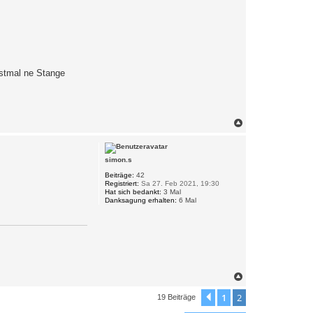
rstmal ne Stange
N
a
c
h
simon.s
o
b
Beiträge:
42
e
Registriert:
Sa 27. Feb 2021, 19:30
n
Hat sich bedankt:
3 Mal
Danksagung erhalten:
6 Mal
N
a
c
1
2
Vorherige
19 Beiträge
h