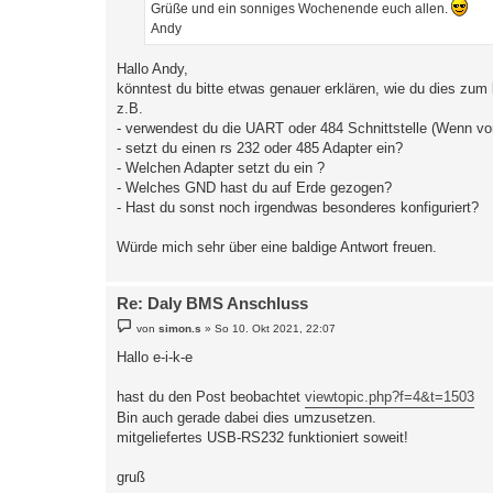
Grüße und ein sonniges Wochenende euch allen.
Andy
Hallo Andy,
könntest du bitte etwas genauer erklären, wie du dies zum 
z.B.
- verwendest du die UART oder 484 Schnittstelle (Wenn v
- setzt du einen rs 232 oder 485 Adapter ein?
- Welchen Adapter setzt du ein ?
- Welches GND hast du auf Erde gezogen?
- Hast du sonst noch irgendwas besonderes konfiguriert?
Würde mich sehr über eine baldige Antwort freuen.
Re: Daly BMS Anschluss
B
von
simon.s
»
So 10. Okt 2021, 22:07
e
i
Hallo e-i-k-e
t
r
a
hast du den Post beobachtet
viewtopic.php?f=4&t=1503
g
Bin auch gerade dabei dies umzusetzen.
mitgeliefertes USB-RS232 funktioniert soweit!
gruß