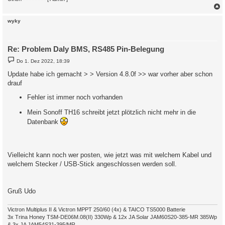
c
wyky
Re: Problem Daly BMS, RS485 Pin-Belegung
B
Do 1. Dez 2022, 18:39
e
i
Update habe ich gemacht > > Version 4.8.0f >> war vorher aber schon
t
drauf
r
a
g
Fehler ist immer noch vorhanden
Mein Sonoff TH16 schreibt jetzt plötzlich nicht mehr in die
Datenbank
Vielleicht kann noch wer posten, wie jetzt was mit welchem Kabel und
welchem Stecker / USB-Stick angeschlossen werden soll.
Gruß Udo
Victron Multiplus II & Victron MPPT 250/60 (4x) & TAICO TS5000 Batterie
3x Trina Honey TSM-DE06M.08(II) 330Wp & 12x JA Solar JAM60S20-385-MR 385Wp
& 3x JA JAM54S31-395/MR