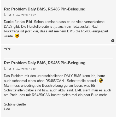
Re: Problem Daly BMS, RS485 Pin-Belegung
B
Mo 9. Jan 2023, 11:22
e
i
Danke für das Bild. Schon komisch dass es so viele verschiedene
t
DALY gibt. Die Herstellerseite ist ja auch ein Totalausfall. Nach
r
a
Rückfrage ist jetzt klar, dass auf meinem BMS die RS485 eingespart
g
wurde.
c
wyky
Re: Problem Daly BMS, RS485 Pin-Belegung
B
Mo 9. Jan 2023, 12:00
e
i
Das Problem mit den unterschiedlichen DALY BMS kenn ich, hatte
t
auch schonmal eines ohne RS485/CAN - Schnittstelle bestellt
r
a
Man muss unbedingt die Beschreibung genau lesen, was für
g
Schnittstellen dabei sind bzw. auch aktiv sind. Evtl. sieht man es auch
am Preis, das mit RS485/CAN kostet gleich mal ein paar Euro mehr.
Schöne Grüße
Udo