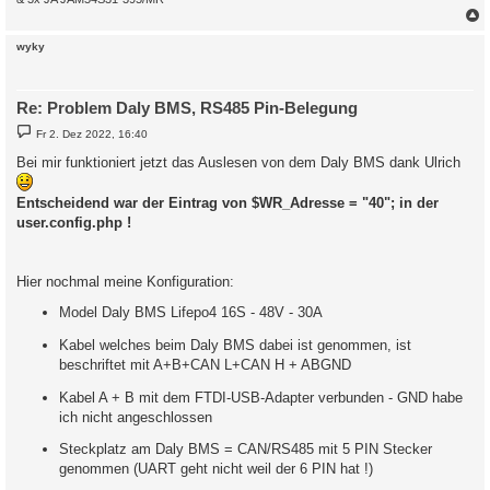
c
wyky
Re: Problem Daly BMS, RS485 Pin-Belegung
B
Fr 2. Dez 2022, 16:40
e
i
Bei mir funktioniert jetzt das Auslesen von dem Daly BMS dank Ulrich
t
r
a
Entscheidend war der Eintrag von $WR_Adresse = "40"; in der
g
user.config.php !
Hier nochmal meine Konfiguration:
Model Daly BMS Lifepo4 16S - 48V - 30A
Kabel welches beim Daly BMS dabei ist genommen, ist
beschriftet mit A+B+CAN L+CAN H + ABGND
Kabel A + B mit dem FTDI-USB-Adapter verbunden - GND habe
ich nicht angeschlossen
Steckplatz am Daly BMS = CAN/RS485 mit 5 PIN Stecker
genommen (UART geht nicht weil der 6 PIN hat !)