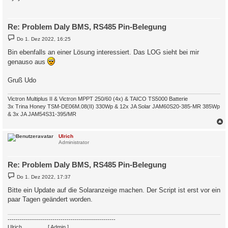
Re: Problem Daly BMS, RS485 Pin-Belegung
B
Do 1. Dez 2022, 16:25
e
i
Bin ebenfalls an einer Lösung interessiert. Das LOG sieht bei mir
t
genauso aus
r
a
g
Gruß Udo
Victron Multiplus II & Victron MPPT 250/60 (4x) & TAICO TS5000 Batterie
3x Trina Honey TSM-DE06M.08(II) 330Wp & 12x JA Solar JAM60S20-385-MR 385Wp
& 3x JA JAM54S31-395/MR
c
Ulrich
Administrator
Re: Problem Daly BMS, RS485 Pin-Belegung
B
Do 1. Dez 2022, 17:37
e
i
Bitte ein Update auf die Solaranzeige machen. Der Script ist erst vor ein
t
paar Tagen geändert worden.
r
a
g
-----------------------------------------------------
Ulrich
. . . . . . . .
[ Admin ]