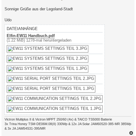
Sonnige Grüße aus der Legoland-Stadt
Udo
DATEIANHÄNGE
Elfin-EW11 Handbuch.pdf
(1.22 MiB) 1278-mal heruntergeladen
Victron Multiplus II & Victron MPPT 250/60 (4x) & TAICO TS5000 Batterie
3x Trina Honey TSM-DE06M.08(II) 330Wp & 12x JA Solar JAM60S20-385-MR 385Wp
& 3x JA JAM54S31-395/MR