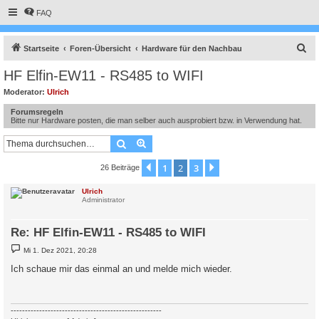
FAQ
S
Startseite
Foren-Übersicht
Hardware für den Nachbau
u
HF Elfin-EW11 - RS485 to WIFI
c
Moderator:
Ulrich
h
Forumsregeln
e
Bitte nur Hardware posten, die man selber auch ausprobiert bzw. in Verwendung hat.
Suche
Erweiterte Suche
1
2
3
Vorherige
Nächste
26 Beiträge
Ulrich
Administrator
Re: HF Elfin-EW11 - RS485 to WIFI
B
Mi 1. Dez 2021, 20:28
e
i
Ich schaue mir das einmal an und melde mich wieder.
t
r
a
g
-----------------------------------------------------