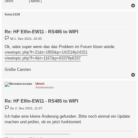
Ulrich
. . . . . . . .
[ Admin ]
c
Solar1228
Re: HF Elfin-EW11 - RS485 to WIFI
B
Mi 1. Dez 2021, 20:35
e
i
Ok, wäre super wenn das das Problem im Forum lösen würde.
t
viewtopic.php?f=21&t=1850&p=14151#p14151
r
a
viewtopic.php?f=4&t=1167&p=6337#p6337
g
Grüße Carsten
c
Ulrich
Administrator
Re: HF Elfin-EW11 - RS485 to WIFI
B
Do 2. Dez 2021, 11:07
e
i
Ich habe eine kleine Änderung gefunden. Bitte noch einmal ein Update
t
machen und prüfen, ob es jetzt funktioniert.
r
a
g
-----------------------------------------------------