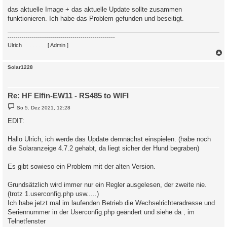
a
das aktuelle Image + das aktuelle Update sollte zusammen
g
funktionieren. Ich habe das Problem gefunden und beseitigt.
-----------------------------------------------------
Ulrich
. . . . . . . .
[ Admin ]
c
Solar1228
Re: HF Elfin-EW11 - RS485 to WIFI
B
So 5. Dez 2021, 12:28
e
i
EDIT:
t
r
a
Hallo Ulrich, ich werde das Update demnächst einspielen. (habe noch
g
die Solaranzeige 4.7.2 gehabt, da liegt sicher der Hund begraben)
Es gibt sowieso ein Problem mit der alten Version.
Grundsätzlich wird immer nur ein Regler ausgelesen, der zweite nie.
(trotz 1.userconfig.php usw.....)
Ich habe jetzt mal im laufenden Betrieb die Wechselrichteradresse und
Seriennummer in der Userconfig.php geändert und siehe da , im
Telnetfenster