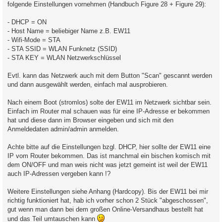
folgende Einstellungen vornehmen (Handbuch Figure 28 + Figure 29):
- DHCP = ON
- Host Name = beliebiger Name z.B. EW11
- Wifi-Mode = STA
- STA SSID = WLAN Funknetz (SSID)
- STA KEY = WLAN Netzwerkschlüssel
Evtl. kann das Netzwerk auch mit dem Button "Scan" gescannt werden
und dann ausgewählt werden, einfach mal ausprobieren.
Nach einem Boot (stromlos) solte der EW11 im Netzwerk sichtbar sein.
Einfach im Router mal schauen was für eine IP-Adresse er bekommen
hat und diese dann im Browser eingeben und sich mit den
Anmeldedaten admin/admin anmelden.
Achte bitte auf die Einstellungen bzgl. DHCP, hier sollte der EW11 eine
IP vom Router bekommen. Das ist manchmal ein bischen komisch mit
dem ON/OFF und man weis nicht was jetzt gemeint ist weil der EW11
auch IP-Adressen vergeben kann !?
Weitere Einstellungen siehe Anhang (Hardcopy). Bis der EW11 bei mir
richtig funktioniert hat, hab ich vorher schon 2 Stück "abgeschossen",
gut wenn man dann bei dem großen Online-Versandhaus bestellt hat
und das Teil umtauschen kann