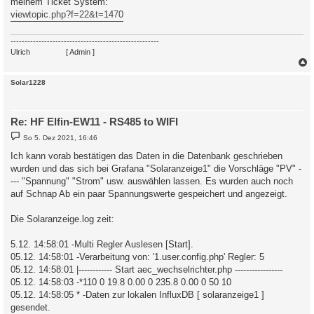
meinem Ticket System:
viewtopic.php?f=22&t=1470
-----------------------------------------------------
Ulrich
. . . . . . . .
[ Admin ]
c
Solar1228
Re: HF Elfin-EW11 - RS485 to WIFI
B
So 5. Dez 2021, 16:46
e
i
Ich kann vorab bestätigen das Daten in die Datenbank geschrieben
t
wurden und das sich bei Grafana "Solaranzeige1" die Vorschläge "PV" -
r
a
--- "Spannung" "Strom" usw. auswählen lassen. Es wurden auch noch
g
auf Schnap Ab ein paar Spannungswerte gespeichert und angezeigt.
Die Solaranzeige.log zeit:
5.12. 14:58:01 -Multi Regler Auslesen [Start].
05.12. 14:58:01 -Verarbeitung von: '1.user.config.php' Regler: 5
05.12. 14:58:01 |------------ Start aec_wechselrichter.php -----------------
05.12. 14:58:03 -*110 0 19.8 0.00 0 235.8 0.00 0 50 10
05.12. 14:58:05 * -Daten zur lokalen InfluxDB [ solaranzeige1 ]
gesendet.