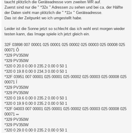
taucht plötzlich die Geräteadresse vom zweiten WR auf.
Zuerst sind nur die " *32x " Adressen zu sehen und bei ca. der Hälfte
der Daten sieht man plötzlich die " *11x " Geräteadresse.
Das ist der Zeitpunkt wo ich umgestellt habe.
Leider ist die Sonne jetzt so schlecht das ich wohl erst morgen wieder
testen kann, das Image spiele ich jetzt gleich ein.
32F 03898 007 00001 025 00001 025 00002 025 00003 025 00008 025
00071 Ô
*329 PV350W
*329 PV350W
*320 0 20.0 0.00 0 235.2 0.00 0 50 1
*320 0 19.8 0.00 0 234.3 0.00 0 50 1
*32F 03951 007 00001 025 00001 025 00002 025 00003 025 00008 025
00071 Ï
*329 PV350W
*329 PV350W
*320 0 19.6 0.00 0 235.2 0.00 0 50 1
*320 0 19.9 0.00 0 235.2 0.00 0 50 1
*32F 04003 007 00001 025 00001 025 00002 025 00003 025 00008 025
00071 ═
*329 PV350W
*329 PV350W
*320 0 29.0 0.00 0 235.2 0.00 0 50 1