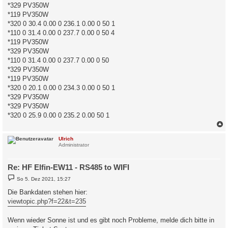
*329 PV350W
*119 PV350W
*320 0 30.4 0.00 0 236.1 0.00 0 50 1
*110 0 31.4 0.00 0 237.7 0.00 0 50 4
*119 PV350W
*329 PV350W
*110 0 31.4 0.00 0 237.7 0.00 0 50
*329 PV350W
*119 PV350W
*320 0 20.1 0.00 0 234.3 0.00 0 50 1
*329 PV350W
*329 PV350W
*320 0 25.9 0.00 0 235.2 0.00 50 1
c
Ulrich
Administrator
Re: HF Elfin-EW11 - RS485 to WIFI
B
So 5. Dez 2021, 15:27
e
i
Die Bankdaten stehen hier:
t
viewtopic.php?f=22&t=235
r
a
g
Wenn wieder Sonne ist und es gibt noch Probleme, melde dich bitte in