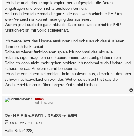
Ich habe auch das Image komplett neu aufgespielt, die Daten
eingetragen und wider nichts auslesen können.
Erst nachdem ich einmal die ganz alte aec_wechselrichter.PHP ins
www Verzeichnis kopiert habe ging das auslesen.
Warum jetzt auch die ganz aktuelle Datei aec_wechselrichter.PHP
funktioniert ist mir völlig schleierhaft.
Ich werde jetzt das Update ausführen und schauen ob das Auslesen
dann noch funktioniert.
Sollte es wieder funktionieren spiele ich nochmal das aktuelle
Solaranzeige Image ein und kopiere meine Userconfig dateien rein.
Sollte es dann nicht mehr gehen probiere ich nochmal sudo Update Und
schaue ob das Problem damit behoben ist.
Ich gehe von einem zeitproblem beim auslesen aus, derzeit ist das aber
schwer nachzuvollziehen weil das Wetter so schlecht ist das die
Wechselrichter kaum über längere Zeit stabil bleiben.
c
Ulrich
Administrator
Re: HF Elfin-EW11 - RS485 to WIFI
B
Sa 4. Dez 2021, 14:51
e
i
Hallo Solar1228,
t
r