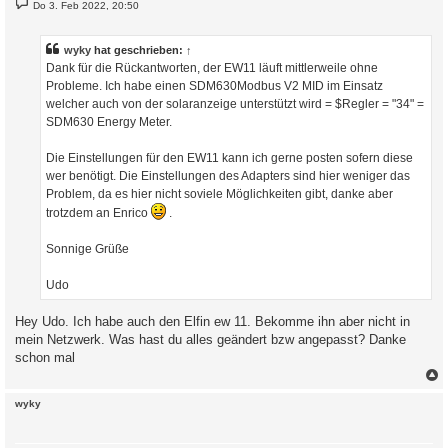
B
Do 3. Feb 2022, 20:50
e
i
t
r
wyky
hat geschrieben:
↑
a
Dank für die Rückantworten, der EW11 läuft mittlerweile ohne
g
Probleme. Ich habe einen SDM630Modbus V2 MID im Einsatz
welcher auch von der solaranzeige unterstützt wird = $Regler = "34" =
SDM630 Energy Meter.
Die Einstellungen für den EW11 kann ich gerne posten sofern diese
wer benötigt. Die Einstellungen des Adapters sind hier weniger das
Problem, da es hier nicht soviele Möglichkeiten gibt, danke aber
trotzdem an Enrico
.
Sonnige Grüße
Udo
Hey Udo. Ich habe auch den Elfin ew 11. Bekomme ihn aber nicht in
mein Netzwerk. Was hast du alles geändert bzw angepasst? Danke
schon mal
c
wyky