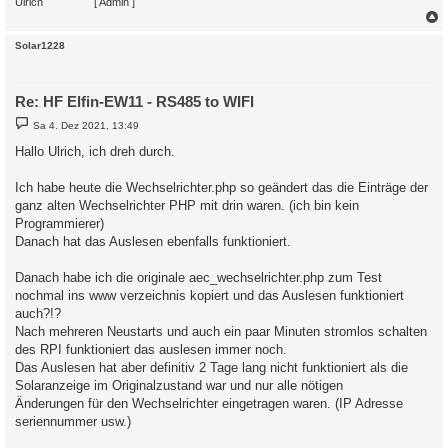
Ulrich
. . . . . . . .
[ Admin ]
c
Solar1228
Re: HF Elfin-EW11 - RS485 to WIFI
B
Sa 4. Dez 2021, 13:49
e
i
Hallo Ulrich, ich dreh durch.
t
r
a
Ich habe heute die Wechselrichter.php so geändert das die Einträge der
g
ganz alten Wechselrichter PHP mit drin waren. (ich bin kein
Programmierer)
Danach hat das Auslesen ebenfalls funktioniert.
Danach habe ich die originale aec_wechselrichter.php zum Test
nochmal ins www verzeichnis kopiert und das Auslesen funktioniert
auch?!?
Nach mehreren Neustarts und auch ein paar Minuten stromlos schalten
des RPI funktioniert das auslesen immer noch.
Das Auslesen hat aber definitiv 2 Tage lang nicht funktioniert als die
Solaranzeige im Originalzustand war und nur alle nötigen
Änderungen für den Wechselrichter eingetragen waren. (IP Adresse
seriennummer usw.)