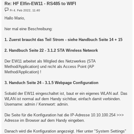
Re: HF Elfin-EW11 - RS485 to WIFI
B
Fr 4. Feb 2022, 11:40
e
i
Hallo Mario,
t
r
a
hier mal eine Beschreibung:
g
1. Zuerst braucht das Teil Strom - siehe Handbuch Seite 14 + 15
2. Handbuch Seite 22 - 3.1.2 STA Wireless Network
Der EW11 arbeitet als Mitglied des Netzwerkes (STA
Method/Application) und nicht als Access Point (AP
Method/Application) !
3. Handuch Seite 24 - 3.1.5 Webpage Configuration
Sobald der EW11 eingeschaltet ist, baut er ein eigenes WLAN auf. Das
WLAN ist normal auf dem Handy sichtbar, einfach damit verbinden.
Username: admin / Kennwort: admin.
Die Seite für die Konfiguration hat die IP-Adresse 10.10.100.254 >>>
Adresse im Browser auf dem Handy eingeben.
Danach wird die Konfiguration angezeigt. Hier unter "System Settings"