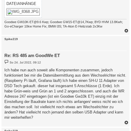
DATEIANHÄNGE
Goodwe GW10K-ET@9.6 Kwp; Goodwe GW15-ET@14,7Kwp; BYD HVM 13.8Kwh;
Go-eCharger 10kw Home Fix; BMW i3S; TA-Aton E-Heitzstab 2x3Kw
c
Spike219
Re: RS 485 am GoodWe ET
B
So 24. Jul 2022, 09:12
e
i
Ich habe nun auch soweit alle Komponenten zusammen, jedoch
t
funktioniert bei mir die Datenübermittlung aus dem Wechselrichter nicht.
r
a
(Raspberry Pi läuft, Grafana läuft) Ich habe einen SH-U 11 Adapter von
g
DSD Tech gekauft. dieser hat insgesamt 5 Anschlüsse (1 Erde). Ich
habe Grün-weis und Grün an 1 und 2 angeschlossen. und auch die WR
Adresse 247 eingetragen (ist ein Goodwe Gw10k ET) einzig mit der
Einstellung der Baudrate kann ich nichts anfangen/ weiss nicht wo ich
das machen soll. Ist vielleicht noch etwas am Wechselrichter zu
ändern? Hat vielleicht noch jemand den selben USB Adapter und kann
mir weiterhelfen?
c
Spike219