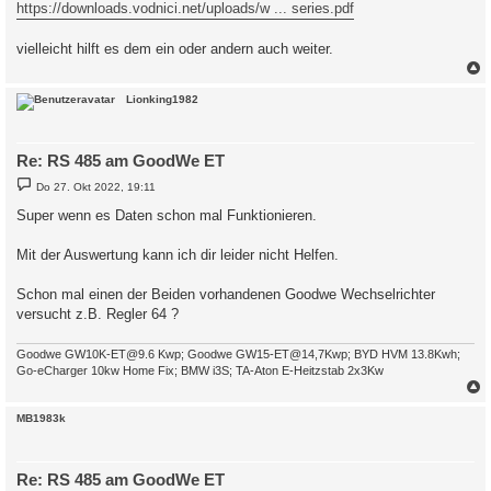
https://downloads.vodnici.net/uploads/w ... series.pdf
vielleicht hilft es dem ein oder andern auch weiter.
c
Lionking1982
Re: RS 485 am GoodWe ET
B
Do 27. Okt 2022, 19:11
e
i
Super wenn es Daten schon mal Funktionieren.
t
r
a
Mit der Auswertung kann ich dir leider nicht Helfen.
g
Schon mal einen der Beiden vorhandenen Goodwe Wechselrichter
versucht z.B. Regler 64 ?
Goodwe GW10K-ET@9.6 Kwp; Goodwe GW15-ET@14,7Kwp; BYD HVM 13.8Kwh;
Go-eCharger 10kw Home Fix; BMW i3S; TA-Aton E-Heitzstab 2x3Kw
c
MB1983k
Re: RS 485 am GoodWe ET