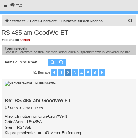
FAQ
S
Startseite
Foren-Übersicht
Hardware für den Nachbau
u
RS 485 am GoodWe ET
c
Moderator:
Ulrich
h
Forumsregeln
e
Bitte nur Hardware posten, die man selber auch ausprobiert bzw. in Verwendung hat.
Suche
Erweiterte Suche
1
2
3
4
5
6
Vorherige
Nächste
51 Beiträge
Lionking1982
Re: RS 485 am GoodWe ET
B
Mi 13. Apr 2022, 13:25
e
i
Also ich nutze nur Grün-Grün/Weiß
t
Grün/Weis - RS485A
r
a
Grün - RS485B
g
Klappt problemlos auf 40 Meter Entfernung