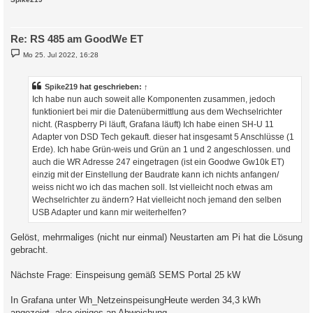
Re: RS 485 am GoodWe ET
B
Mo 25. Jul 2022, 16:28
e
i
t
r
Spike219
hat geschrieben:
↑
a
Ich habe nun auch soweit alle Komponenten zusammen, jedoch
g
funktioniert bei mir die Datenübermittlung aus dem Wechselrichter
nicht. (Raspberry Pi läuft, Grafana läuft) Ich habe einen SH-U 11
Adapter von DSD Tech gekauft. dieser hat insgesamt 5 Anschlüsse (1
Erde). Ich habe Grün-weis und Grün an 1 und 2 angeschlossen. und
auch die WR Adresse 247 eingetragen (ist ein Goodwe Gw10k ET)
einzig mit der Einstellung der Baudrate kann ich nichts anfangen/
weiss nicht wo ich das machen soll. Ist vielleicht noch etwas am
Wechselrichter zu ändern? Hat vielleicht noch jemand den selben
USB Adapter und kann mir weiterhelfen?
Gelöst, mehrmaliges (nicht nur einmal) Neustarten am Pi hat die Lösung
gebracht.
Nächste Frage: Einspeisung gemäß SEMS Portal 25 kW
In Grafana unter Wh_NetzeinspeisungHeute werden 34,3 kWh
angezeigt, also einiges an Abweichung.