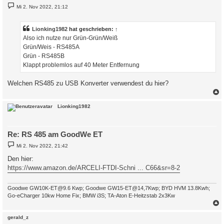
B
Mi 2. Nov 2022, 21:12
e
i
t
r
Lionking1982
hat geschrieben:
↑
a
Also ich nutze nur Grün-Grün/Weiß
g
Grün/Weis - RS485A
Grün - RS485B
Klappt problemlos auf 40 Meter Entfernung
Welchen RS485 zu USB Konverter verwendest du hier?
c
Lionking1982
Re: RS 485 am GoodWe ET
B
Mi 2. Nov 2022, 21:42
e
i
Den hier:
t
https://www.amazon.de/ARCELI-FTDI-Schni ... C66&sr=8-2
r
a
g
Goodwe GW10K-ET@9.6 Kwp; Goodwe GW15-ET@14,7Kwp; BYD HVM 13.8Kwh;
Go-eCharger 10kw Home Fix; BMW i3S; TA-Aton E-Heitzstab 2x3Kw
c
gerald_z