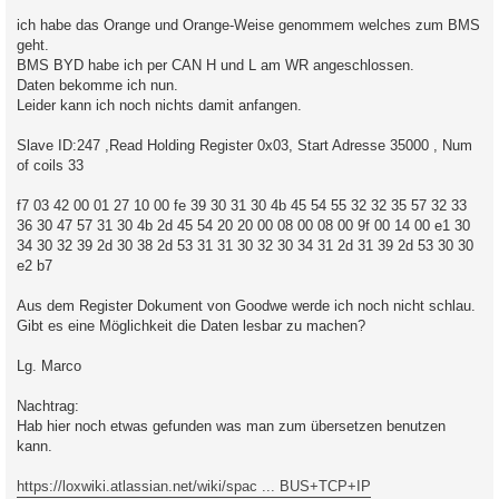
r
a
ich habe das Orange und Orange-Weise genommem welches zum BMS
g
geht.
BMS BYD habe ich per CAN H und L am WR angeschlossen.
Daten bekomme ich nun.
Leider kann ich noch nichts damit anfangen.
Slave ID:247 ,Read Holding Register 0x03, Start Adresse 35000 , Num
of coils 33
f7 03 42 00 01 27 10 00 fe 39 30 31 30 4b 45 54 55 32 32 35 57 32 33
36 30 47 57 31 30 4b 2d 45 54 20 20 00 08 00 08 00 9f 00 14 00 e1 30
34 30 32 39 2d 30 38 2d 53 31 31 30 32 30 34 31 2d 31 39 2d 53 30 30
e2 b7
Aus dem Register Dokument von Goodwe werde ich noch nicht schlau.
Gibt es eine Möglichkeit die Daten lesbar zu machen?
Lg. Marco
Nachtrag:
Hab hier noch etwas gefunden was man zum übersetzen benutzen
kann.
https://loxwiki.atlassian.net/wiki/spac ... BUS+TCP+IP