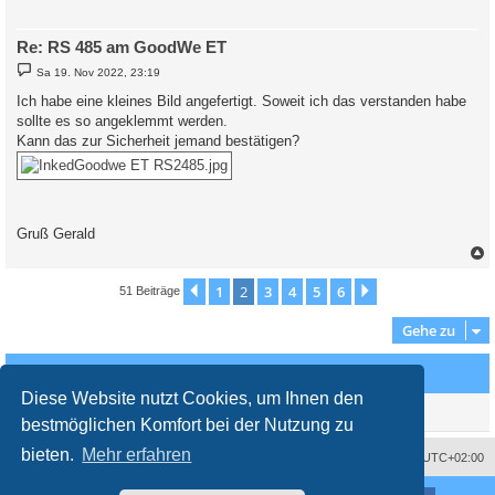
Re: RS 485 am GoodWe ET
B
Sa 19. Nov 2022, 23:19
e
i
Ich habe eine kleines Bild angefertigt. Soweit ich das verstanden habe
t
sollte es so angeklemmt werden.
r
a
Kann das zur Sicherheit jemand bestätigen?
g
Gruß Gerald
c
1
2
3
4
5
6
Vorherige
Nächste
51 Beiträge
Gehe zu
Wer ist online?
Diese Website nutzt Cookies, um Ihnen den
Mitglieder in diesem Forum: 0 Mitglieder und 4 Gäste
bestmöglichen Komfort bei der Nutzung zu
bieten.
Mehr erfahren
Impressum
Das Team
Alle Zeiten sind
UTC+02:00
Nutzungsbedingungen
Datenschutzerklärung