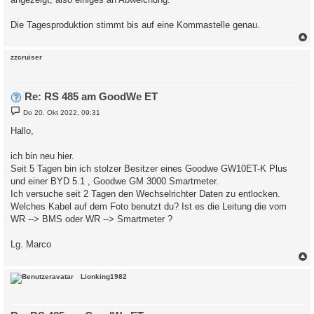
Die Tagesproduktion stimmt bis auf eine Kommastelle genau.
c
zzcruiser
Re: RS 485 am GoodWe ET
B
Do 20. Okt 2022, 09:31
e
i
Hallo,
t
r
a
ich bin neu hier.
g
Seit 5 Tagen bin ich stolzer Besitzer eines Goodwe GW10ET-K Plus
und einer BYD 5.1 , Goodwe GM 3000 Smartmeter.
Ich versuche seit 2 Tagen den Wechselrichter Daten zu entlocken.
Welches Kabel auf dem Foto benutzt du? Ist es die Leitung die vom
WR --> BMS oder WR --> Smartmeter ?
Lg. Marco
c
Lionking1982