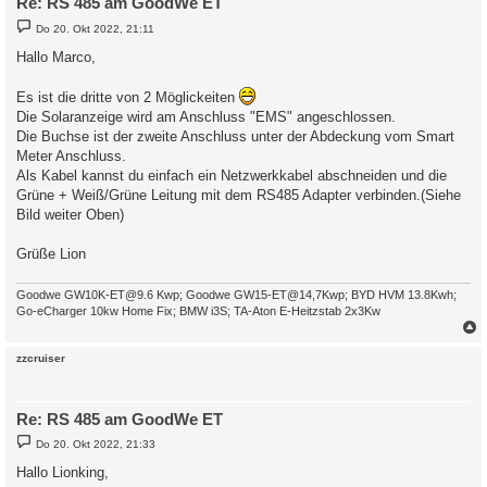
Re: RS 485 am GoodWe ET
B
Do 20. Okt 2022, 21:11
e
i
Hallo Marco,
t
r
a
Es ist die dritte von 2 Möglickeiten
g
Die Solaranzeige wird am Anschluss "EMS" angeschlossen.
Die Buchse ist der zweite Anschluss unter der Abdeckung vom Smart
Meter Anschluss.
Als Kabel kannst du einfach ein Netzwerkkabel abschneiden und die
Grüne + Weiß/Grüne Leitung mit dem RS485 Adapter verbinden.(Siehe
Bild weiter Oben)
Grüße Lion
Goodwe GW10K-ET@9.6 Kwp; Goodwe GW15-ET@14,7Kwp; BYD HVM 13.8Kwh;
Go-eCharger 10kw Home Fix; BMW i3S; TA-Aton E-Heitzstab 2x3Kw
c
zzcruiser
Re: RS 485 am GoodWe ET
B
Do 20. Okt 2022, 21:33
e
i
Hallo Lionking,
t