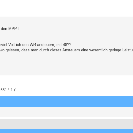
n den MPPT.
ieviel Volt ich den WR ansteuern, mit 48??
dwo gelesen, dass man durch dieses Ansteuern eine wesentlich geringe Leist
51 / -1 )“