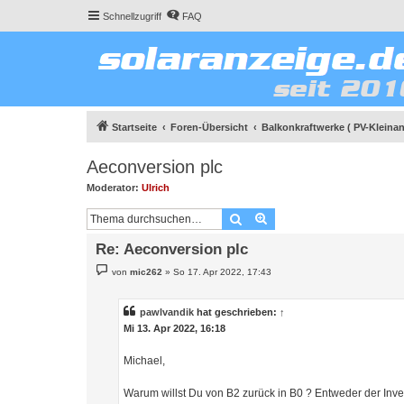
Schnellzugriff
FAQ
Startseite
Foren-Übersicht
Balkonkraftwerke ( PV-Kleinan
Aeconversion plc
Moderator:
Ulrich
Suche
Erweiterte Suche
Re: Aeconversion plc
B
von
mic262
»
So 17. Apr 2022, 17:43
e
i
t
r
pawlvandik
hat geschrieben:
↑
a
Mi 13. Apr 2022, 16:18
g
Michael,
Warum willst Du von B2 zurück in B0 ? Entweder der Inver