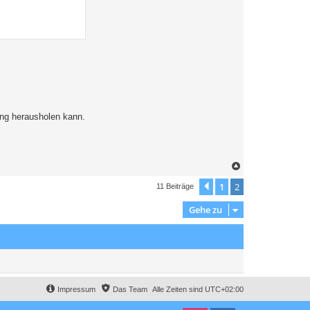
ung herausholen kann.
N
a
c
1
2
Vorherige
11 Beiträge
h
o
Gehe zu
b
e
n
Impressum
Das Team
Alle Zeiten sind
UTC+02:00