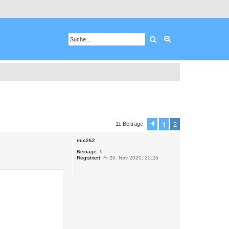
Suche
Erweiterte Suche
1
2
Vorherige
11 Beiträge
mic262
Beiträge:
9
Registriert:
Fr 20. Nov 2020, 20:26