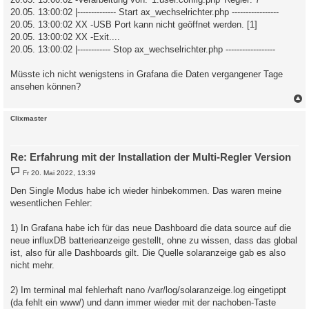
20.05. 13:00:02 |-------------- Start ax_wechselrichter.php -----------------
20.05. 13:00:02 XX -USB Port kann nicht geöffnet werden. [1]
20.05. 13:00:02 XX -Exit....
20.05. 13:00:02 |------------ Stop ax_wechselrichter.php ------------------
Müsste ich nicht wenigstens in Grafana die Daten vergangener Tage
ansehen können?
c
Clixmaster
Re: Erfahrung mit der Installation der Multi-Regler Version
B
Fr 20. Mai 2022, 13:39
e
i
Den Single Modus habe ich wieder hinbekommen. Das waren meine
t
wesentlichen Fehler:
r
a
g
1) In Grafana habe ich für das neue Dashboard die data source auf die
neue influxDB batterieanzeige gestellt, ohne zu wissen, dass das global
ist, also für alle Dashboards gilt. Die Quelle solaranzeige gab es also
nicht mehr.
2) Im terminal mal fehlerhaft nano /var/log/solaranzeige.log eingetippt
(da fehlt ein www/) und dann immer wieder mit der nachoben-Taste