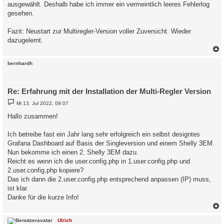
ausgewählt. Deshalb habe ich immer ein vermeintlich leeres Fehlerlog
gesehen.
Fazit: Neustart zur Multiregler-Version voller Zuversicht. Wieder
dazugelernt.
c
bernhardh
Re: Erfahrung mit der Installation der Multi-Regler Version
B
Mi 13. Jul 2022, 09:07
e
i
Hallo zusammen!
t
r
a
Ich betreibe fast ein Jahr lang sehr erfolgreich ein selbst designtes
g
Grafana Dashboard auf Basis der Singleversion und einem Shelly 3EM.
Nun bekomme ich einen 2. Shelly 3EM dazu.
Reicht es wenn ich die user.config.php in 1.user.config.php und
2.user.config.php kopiere?
Das ich dann die 2.user.config.php entsprechend anpassen (IP) muss,
ist klar.
Danke für die kurze Info!
c
Ulrich