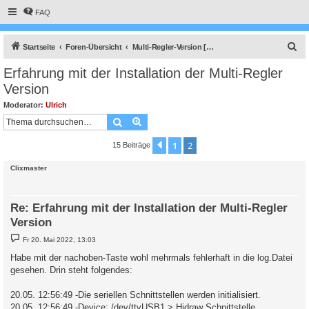
FAQ
S
Startseite
Foren-Übersicht
Multi-Regler-Version [ bis zu 6 Geräten an einem Raspberry Pi ]
u
Erfahrung mit der Installation der Multi-Regler
c
Version
h
Moderator:
Ulrich
e
Suche
Erweiterte Suche
1
2
Vorherige
15 Beiträge
Clixmaster
Re: Erfahrung mit der Installation der Multi-Regler
Version
B
Fr 20. Mai 2022, 13:03
e
i
Habe mit der nachoben-Taste wohl mehrmals fehlerhaft in die log.Datei
t
gesehen. Drin steht folgendes:
r
a
g
20.05. 12:56:49 -Die seriellen Schnittstellen werden initialisiert.
20.05. 12:56:49 -Device: /dev/ttyUSB1 > Hidraw Schnittstelle.