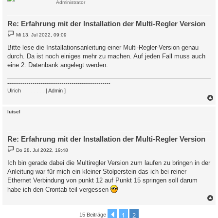
Administrator
Re: Erfahrung mit der Installation der Multi-Regler Version
B
Mi 13. Jul 2022, 09:09
e
i
Bitte lese die Installationsanleitung einer Multi-Regler-Version genau
t
durch. Da ist noch einiges mehr zu machen. Auf jeden Fall muss auch
r
a
eine 2. Datenbank angelegt werden.
g
-----------------------------------------------------
Ulrich
. . . . . . . .
[ Admin ]
c
luisel
Re: Erfahrung mit der Installation der Multi-Regler Version
B
Do 28. Jul 2022, 19:48
e
i
Ich bin gerade dabei die Multiregler Version zum laufen zu bringen in der
t
Anleitung war für mich ein kleiner Stolperstein das ich bei reiner
r
a
Ethernet Verbindung von punkt 12 auf Punkt 15 springen soll darum
g
habe ich den Crontab teil vergessen
c
1
2
Vorherige
15 Beiträge