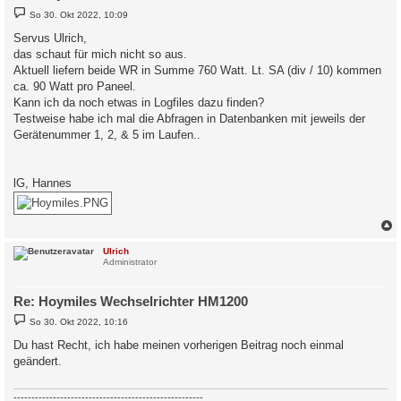
B
So 30. Okt 2022, 10:09
e
i
Servus Ulrich,
t
das schaut für mich nicht so aus.
r
a
Aktuell liefern beide WR in Summe 760 Watt. Lt. SA (div / 10) kommen
g
ca. 90 Watt pro Paneel.
Kann ich da noch etwas in Logfiles dazu finden?
Testweise habe ich mal die Abfragen in Datenbanken mit jeweils der
Gerätenummer 1, 2, & 5 im Laufen..
lG, Hannes
c
Ulrich
Administrator
Re: Hoymiles Wechselrichter HM1200
B
So 30. Okt 2022, 10:16
e
i
Du hast Recht, ich habe meinen vorherigen Beitrag noch einmal
t
geändert.
r
a
g
-----------------------------------------------------