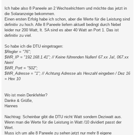
Ich habe also 8 Paneele an 2 Wechselrichtern und möchte das jetzt in
die Solaranzeige bekommen.
Einen ersten Erfolg habe ich schon, aber die Werte für die Leistung sind
definitiv zu hoch. Alle 8 Paneele liefern aktuell bedingt durch Nebel
leider nur 200 Watt, lt. SA sind es aber 40 Watt an Port 1. Das ist
definitiv zu viel.
So habe ich die DTU eingetragen:
$Regler = "76";
$WR_IP = "192.168.1.41"; // Keine führenden Nullen! 67.xx Ja!, 067.xx
Nein!
$WR_Port = "502";
$WR_Adresse = "1"; // Achtung Adresse als Hexzahl eingeben / Dez 16
= Hex 10
Wo ist mein Denkfehler?
Danke & Grüße,
Hannes
Nachtrag: Scheinbar gibt die DTU nicht Watt sondern Deziwatt aus.
Wenn man die Werte für die Leistung in Watt /10 dividiert passt der
Wert.
Muss ich um alle 8 Paneele zu sehen jetzt nur mehr 8 eigene