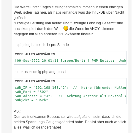
Die Werte unter "Tagesleistung" enthalten immer nur einen einzigen
Wert, jeden Tag neu, als hätte jemand/etwas die InfluxDB über Nacht
gelöscht.
"Erzeugte Leistung von heute" und "Erzeugte Leistung Gesamt" sind
auch komplett durch den Wind
die Werte im AHOY stimmen
dagegen mit allen anderen 230V-Zählern überein.
im php.log habe ich 1x pro Stunde:
CODE:
ALLES AUSWÄHLEN
in der user.config.php angepasst:
CODE:
ALLES AUSWÄHLEN
$WR_IP = "192.168.168.42";  //  Keine führenden Nullen!  
$WR_Port = "502";

$WR_Adresse = "3";   //  Achtung Adresse als Hexzahl eing
P.S.:
Dem aufmerksamen Beobachter wird aufgefallen sein, dass ich die
beiden Spannungs-Gauges geändert habe. Das ist aber auch wirklich
alles, was ich geändert habe!