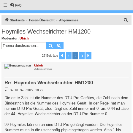
FAQ
S
Startseite
Foren-Übersicht
Allgemeines
u
Hoymiles Wechselrichter HM1200
c
Moderator:
Ulrich
h
Suche
Erweiterte Suche
e
1
2
3
Vorherige
Nächste
27 Beiträge
Ulrich
Administrator
Re: Hoymiles Wechselrichter HM1200
B
Sa 10. Sep 2022, 10:22
e
i
Die erste Zahl ist die Nummer des DTU-Pro Gerätes, die Zahl nach dem
t
Bindestrich ist die Nummer des Hoymiles Gerät. In der Regel hat man
r
a
nur ein DTU-Pro Gerät, also fängt die Zahl immer mit 0- an. 0-44 ist also
g
der 44. Hoymiles Wechselrichter an der DTU-Pro Nummer 0
99 Hoymiles können an eine DTU-Pro gehängt werden. Die Hoymiles
Nummer muss in die user.config.php eingetragen werden. Also 1 bis