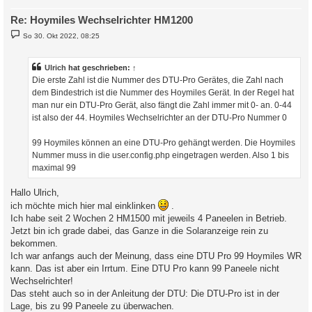
Re: Hoymiles Wechselrichter HM1200
B
So 30. Okt 2022, 08:25
e
i
t
r
Ulrich
hat geschrieben:
↑
a
Die erste Zahl ist die Nummer des DTU-Pro Gerätes, die Zahl nach
g
dem Bindestrich ist die Nummer des Hoymiles Gerät. In der Regel hat
man nur ein DTU-Pro Gerät, also fängt die Zahl immer mit 0- an. 0-44
ist also der 44. Hoymiles Wechselrichter an der DTU-Pro Nummer 0
99 Hoymiles können an eine DTU-Pro gehängt werden. Die Hoymiles
Nummer muss in die user.config.php eingetragen werden. Also 1 bis
maximal 99
Hallo Ulrich,
ich möchte mich hier mal einklinken
.
Ich habe seit 2 Wochen 2 HM1500 mit jeweils 4 Paneelen in Betrieb.
Jetzt bin ich grade dabei, das Ganze in die Solaranzeige rein zu
bekommen.
Ich war anfangs auch der Meinung, dass eine DTU Pro 99 Hoymiles WR
kann. Das ist aber ein Irrtum. Eine DTU Pro kann 99 Paneele nicht
Wechselrichter!
Das steht auch so in der Anleitung der DTU: Die DTU-Pro ist in der
Lage, bis zu 99 Paneele zu überwachen.