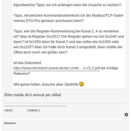
Irgendwelche Tipps, wo ich anfangen kann die Ursache zu suchen?
Tipps, mit welchen Kommandozeilentools ich die Modbus/TCP-Daten
meines DTU-Pro genauer anschauen kann?
Tipps, wie die Register-Nummerierung bei Kanal 2..4 zu verstehen
ist? Was ist Register 0x1051? Die Register gehen nur bis 0x104F und
dann? ist 0x1050 dann für Kanal 2 und das selbe wie 0x1000 oder
wie 0x102F? Aber ich hatte doch Kanal 3 eingestellt, dann müßte der
Offset doch noch viel größer sein?
Ist das Dokument
https://www.shinetech-power.de/wp-conte ... o-V1.2.pdf
die richtige
Referenz?
Will gerne helfen, brauche aber Starthilfe
Bitte melde dich einmal per eMail.
-----------------------------------------------------
Ulrich
. . . . . . . .
[ Admin ]
c
jhannes