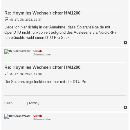
Re: Hoymiles Wechselrichter HM1200
B
Mo 17. Okt 2022, 12:37
e
i
Liege ich hier richtig in der Annahme, dass Solaranzeige.de mit
t
OpenDTU nicht funktioniert aufgrund des Auslesens via NordicRF?
r
a
Ich bräuchte wohl einen DTU Pro Stick.
g
c
Ulrich
Administrator
Re: Hoymiles Wechselrichter HM1200
B
Mo 17. Okt 2022, 17:36
e
i
Die Solaranzeige funktioniert nur mit der DTU Pro.
t
r
a
g
-----------------------------------------------------
Ulrich
. . . . . . . .
[ Admin ]
c
Ulrich
Administrator