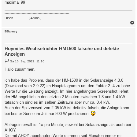
maximal 99
-----------------------------------------------------
Ulrich
. . . . . . . .
[ Admin ]
c
BBarney
Hoymiles Wechselrichter HM1500 falsche und defekte
Anzeigen
B
Sa 10. Sep 2022, 11:16
e
i
Hallo zusammen,
t
r
a
ich habe das Problem, dass der HM-1500 in der Solaranzeige 4.3.0
g
(Download vom 2.9.22) im Hauptdiagramm um den Faktor 2..4 zu hohe
Werte für die Leistung anzeigt. Im hier angehängten Screenshot liefert
der HM angeblich in den letzten 2 Minuten zwischen 1.3 und 1.4 kW
tatsächlich sind es im selben Zeitraum aber nur ca. 0.4 kW.
Auch der Spitzenwert von 2.05 kW ist definitiv falsch, die Anlage kann
bei bester Sonne im Juli nur 800 W produzieren.
Abfrageintervall ist 1x pro Minute, sowohl bei Solaranzeige als auch bei
AHOY.
Die mit AHOY abgefragten Werte stimmen seit Monaten immer mit