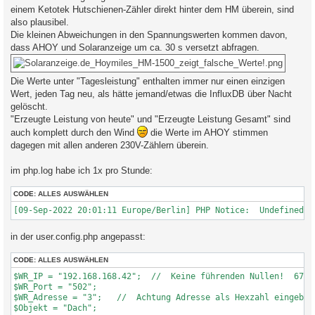
einem Ketotek Hutschienen-Zähler direkt hinter dem HM überein, sind
also plausibel.
Die kleinen Abweichungen in den Spannungswerten kommen davon,
dass AHOY und Solaranzeige um ca. 30 s versetzt abfragen.
Die Werte unter "Tagesleistung" enthalten immer nur einen einzigen
Wert, jeden Tag neu, als hätte jemand/etwas die InfluxDB über Nacht
gelöscht.
"Erzeugte Leistung von heute" und "Erzeugte Leistung Gesamt" sind
auch komplett durch den Wind
die Werte im AHOY stimmen
dagegen mit allen anderen 230V-Zählern überein.
im php.log habe ich 1x pro Stunde:
CODE:
ALLES AUSWÄHLEN
in der user.config.php angepasst:
CODE:
ALLES AUSWÄHLEN
$WR_IP = "192.168.168.42";  //  Keine führenden Nullen!  67.xx
$WR_Port = "502";

$WR_Adresse = "3";   //  Achtung Adresse als Hexzahl eingeben 