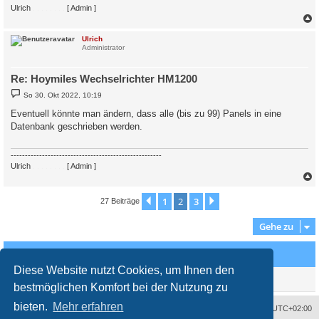
Ulrich
. . . . . . . .
[ Admin ]
c
Ulrich
Administrator
Re: Hoymiles Wechselrichter HM1200
B
So 30. Okt 2022, 10:19
e
i
Eventuell könnte man ändern, dass alle (bis zu 99) Panels in eine
t
Datenbank geschrieben werden.
r
a
g
-----------------------------------------------------
Ulrich
. . . . . . . .
[ Admin ]
c
1
2
3
Vorherige
Nächste
27 Beiträge
Gehe zu
Wer ist online?
Diese Website nutzt Cookies, um Ihnen den
Mitglieder in diesem Forum: 0 Mitglieder und 6 Gäste
bestmöglichen Komfort bei der Nutzung zu
bieten.
Mehr erfahren
Impressum
Das Team
Alle Zeiten sind
UTC+02:00