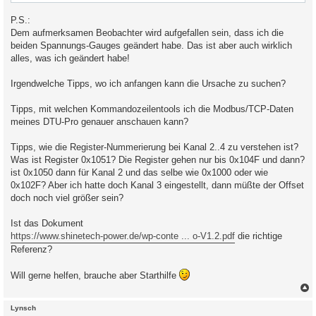
P.S.:
Dem aufmerksamen Beobachter wird aufgefallen sein, dass ich die
beiden Spannungs-Gauges geändert habe. Das ist aber auch wirklich
alles, was ich geändert habe!
Irgendwelche Tipps, wo ich anfangen kann die Ursache zu suchen?
Tipps, mit welchen Kommandozeilentools ich die Modbus/TCP-Daten
meines DTU-Pro genauer anschauen kann?
Tipps, wie die Register-Nummerierung bei Kanal 2..4 zu verstehen ist?
Was ist Register 0x1051? Die Register gehen nur bis 0x104F und dann?
ist 0x1050 dann für Kanal 2 und das selbe wie 0x1000 oder wie
0x102F? Aber ich hatte doch Kanal 3 eingestellt, dann müßte der Offset
doch noch viel größer sein?
Ist das Dokument
https://www.shinetech-power.de/wp-conte ... o-V1.2.pdf
die richtige
Referenz?
Will gerne helfen, brauche aber Starthilfe
c
Lynsch