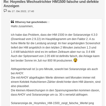
Re: Hoymiles Wechselrichter HM1500 falsche und defekte
Anzeigen
B
Mo 17. Okt 2022, 17:40
e
i
t
r
BBarney
hat geschrieben:
↑
a
Hallo zusammen,
g
ich habe das Problem, dass der HM-1500 in der Solaranzeige 4.3.0
(Download vom 2.9.22) im Hauptdiagramm um den Faktor 2..4 zu
hohe Werte für die Leistung anzeigt. Im hier angehängten Screenshot
liefert der HM angeblich in den letzten 2 Minuten zwischen 1.3 und
1.4 kW tatsächlich sind es im selben Zeitraum aber nur ca. 0.4 kW.
Auch der Spitzenwert von 2.05 kW ist definitiv falsch, die Anlage kann
bei bester Sonne im Juli nur 800 W produzieren.
Abfrageintervall ist 1x pro Minute, sowohl bei Solaranzeige als auch
bei AHOY.
Die mit AHOY abgefragten Werte stimmen seit Monaten immer mit
einem Ketotek Hutschienen-Zähler direkt hinter dem HM überein, sind
also plausibel.
Die kleinen Abweichungen in den Spannungswerten kommen davon,
dass AHOY und Solaranzeige um ca. 30 s versetzt abfragen.
Solaranzeige.de_Hoymiles_HM-1500_zeigt_falsche_Werte!.png