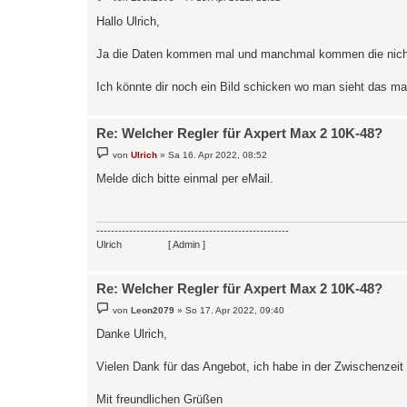
e
  'connect_time_us' => 212,

i
Hallo Ulrich,
  'namelookup_time_us' => 211,

t
  'pretransfer_time_us' => 610,

r
  'redirect_time_us' => 0,

a
Ja die Daten kommen mal und manchmal kommen die nicht
g
  'starttransfer_time_us' => 11032,

  'total_time_us' => 11202,

Ich könnte dir noch ein Bild schicken wo man sieht das ma
)

15.04. 17:25:58    -OK. Datenübertragung erfolgre
15.04. 17:25:58 |-----------------   Stop   easu
Re: Welcher Regler für Axpert Max 2 10K-48?
B
von
Ulrich
»
Sa 16. Apr 2022, 08:52
e
i
Melde dich bitte einmal per eMail.
t
r
a
g
-----------------------------------------------------
Ulrich
. . . . . . . .
[ Admin ]
Re: Welcher Regler für Axpert Max 2 10K-48?
B
von
Leon2079
»
So 17. Apr 2022, 09:40
e
i
Danke Ulrich,
t
r
a
Vielen Dank für das Angebot, ich habe in der Zwischenzeit
g
Mit freundlichen Grüßen