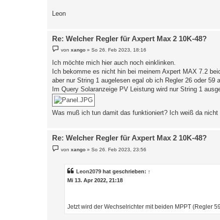
Leon
Re: Welcher Regler für Axpert Max 2 10K-48?
B
von
xango
»
So 26. Feb 2023, 18:16
e
i
Ich möchte mich hier auch noch einklinken.
t
Ich bekomme es nicht hin bei meinem Axpert MAX 7.2 beide
r
a
aber nur String 1 augelesen egal ob ich Regler 26 oder 59 
g
Im Query Solaranzeige PV Leistung wird nur String 1 ausg
Was muß ich tun damit das funktioniert? Ich weiß da nicht 
Re: Welcher Regler für Axpert Max 2 10K-48?
B
von
xango
»
So 26. Feb 2023, 23:56
e
i
t
r
Leon2079
hat geschrieben:
↑
a
Mi 13. Apr 2022, 21:18
g
Jetzt wird der Wechselrichter mit beiden MPPT (Regler 59