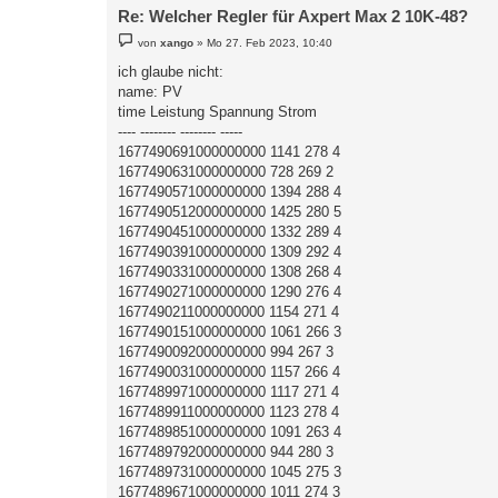
Re: Welcher Regler für Axpert Max 2 10K-48?
B
von
xango
»
Mo 27. Feb 2023, 10:40
e
i
ich glaube nicht:
t
name: PV
r
a
time Leistung Spannung Strom
g
---- -------- -------- -----
1677490691000000000 1141 278 4
1677490631000000000 728 269 2
1677490571000000000 1394 288 4
1677490512000000000 1425 280 5
1677490451000000000 1332 289 4
1677490391000000000 1309 292 4
1677490331000000000 1308 268 4
1677490271000000000 1290 276 4
1677490211000000000 1154 271 4
1677490151000000000 1061 266 3
1677490092000000000 994 267 3
1677490031000000000 1157 266 4
1677489971000000000 1117 271 4
1677489911000000000 1123 278 4
1677489851000000000 1091 263 4
1677489792000000000 944 280 3
1677489731000000000 1045 275 3
1677489671000000000 1011 274 3