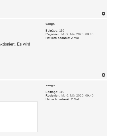
N
a
c
xango
h
o
Beiträge:
119
Registriert:
Mo 9. Mär 2020, 09:40
b
Hat sich bedankt:
2 Mal
e
n
tioniert. Es wird
N
a
c
xango
h
o
Beiträge:
119
Registriert:
Mo 9. Mär 2020, 09:40
b
Hat sich bedankt:
2 Mal
e
n