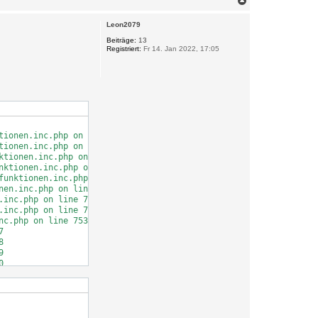
a
c
Leon2079
h
o
Beiträge:
13
Registriert:
Fr 14. Jan 2022, 17:05
b
e
n
ionen.inc.php on line 716

ionen.inc.php on line 717

tionen.inc.php on line 718

ktionen.inc.php on line 719

unktionen.inc.php on line 720

en.inc.php on line 725

inc.php on line 726

inc.php on line 751

c.php on line 753


















