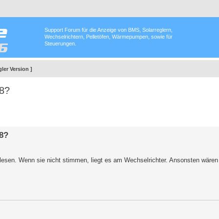
Support Forum für die Anzeige von BMS, Solarreglern,
Wechselrichtern, Pelletöfen, Wärmepumpen, sowie für
Steuerungen.
ler Version ]
48?
48?
lesen. Wenn sie nicht stimmen, liegt es am Wechselrichter. Ansonsten wären