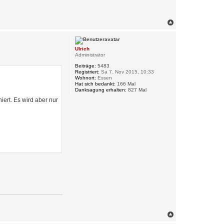
N
a
c
h
Ulrich
o
Administrator
b
e
Beiträge:
5483
n
Registriert:
Sa 7. Nov 2015, 10:33
Wohnort:
Essen
Hat sich bedankt:
166 Mal
Danksagung erhalten:
827 Mal
ert. Es wird aber nur
N
a