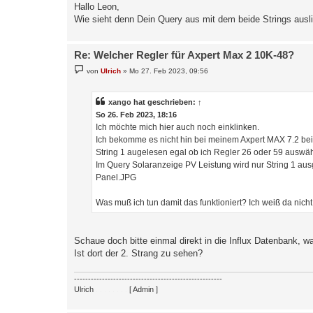
Hallo Leon,
Wie sieht denn Dein Query aus mit dem beide Strings ausl
Re: Welcher Regler für Axpert Max 2 10K-48?
B
von
Ulrich
»
Mo 27. Feb 2023, 09:56
e
i
t
r
xango
hat geschrieben:
↑
a
So 26. Feb 2023, 18:16
g
Ich möchte mich hier auch noch einklinken.
Ich bekomme es nicht hin bei meinem Axpert MAX 7.2 beid
String 1 augelesen egal ob ich Regler 26 oder 59 auswäh
Im Query Solaranzeige PV Leistung wird nur String 1 aus
Panel.JPG
Was muß ich tun damit das funktioniert? Ich weiß da nicht
Schaue doch bitte einmal direkt in die Influx Datenbank, w
Ist dort der 2. Strang zu sehen?
-----------------------------------------------------
Ulrich
. . . . . . . .
[ Admin ]