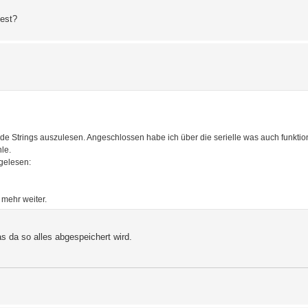
iest?
e Strings auszulesen. Angeschlossen habe ich über die serielle was auch funktioni
le.
gelesen:
 mehr weiter.
as da so alles abgespeichert wird.