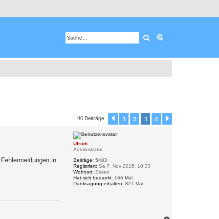
Suche
Erweiterte Suche
1
2
3
4
Vorherige
Nächste
40 Beiträge
Ulrich
Administrator
 Fehlermeldungen in
Beiträge:
5483
Registriert:
Sa 7. Nov 2015, 10:33
Wohnort:
Essen
Hat sich bedankt:
166 Mal
Danksagung erhalten:
827 Mal
N