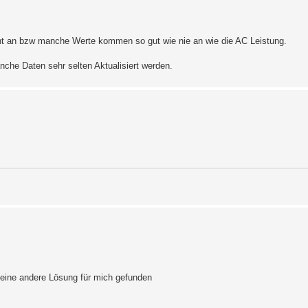
 an bzw manche Werte kommen so gut wie nie an wie die AC Leistung.
nche Daten sehr selten Aktualisiert werden.
ich.

n_p30.php    -----------------------

 eine andere Lösung für mich gefunden