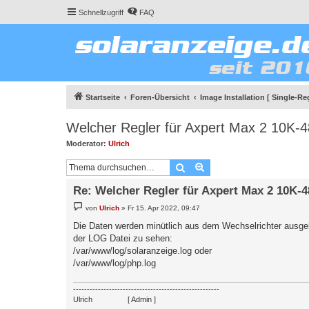
Schnellzugriff
FAQ
Startseite
Foren-Übersicht
Image Installation [ Single-Reg
Welcher Regler für Axpert Max 2 10K-
Moderator:
Ulrich
Suche
Erweiterte Suche
Re: Welcher Regler für Axpert Max 2 10K-
B
von
Ulrich
»
Fr 15. Apr 2022, 09:47
e
i
Die Daten werden minütlich aus dem Wechselrichter ausge
t
der LOG Datei zu sehen:
r
a
/var/www/log/solaranzeige.log oder
g
/var/www/log/php.log
-----------------------------------------------------
Ulrich
. . . . . . . .
[ Admin ]