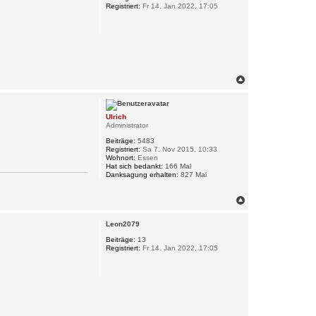
Registriert:
Fr 14. Jan 2022, 17:05
b
e
n
N
a
c
h
Ulrich
o
Administrator
b
e
Beiträge:
5483
n
Registriert:
Sa 7. Nov 2015, 10:33
Wohnort:
Essen
Hat sich bedankt:
166 Mal
Danksagung erhalten:
827 Mal
N
a
c
Leon2079
h
o
Beiträge:
13
Registriert:
Fr 14. Jan 2022, 17:05
b
e
n