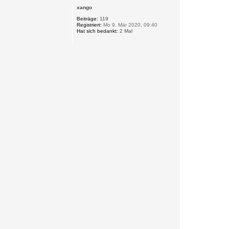
c
xango
h
o
Beiträge:
119
Registriert:
Mo 9. Mär 2020, 09:40
b
Hat sich bedankt:
2 Mal
e
n