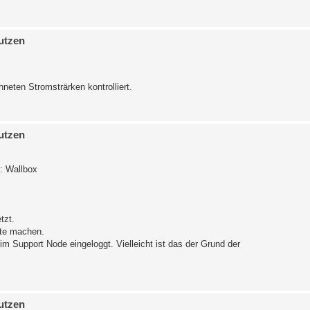
utzen
neten Stromsträrken kontrolliert.
utzen
n: Wallbox
tzt.
ate machen.
im Support Node eingeloggt. Vielleicht ist das der Grund der
utzen