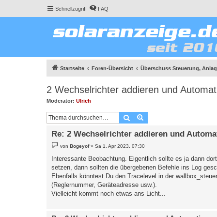
Schnellzugriff
FAQ
Startseite
Foren-Übersicht
Überschuss Steuerung, Anlage
2 Wechselrichter addieren und Automat
Moderator:
Ulrich
Suche
Erweiterte Suche
Re: 2 Wechselrichter addieren und Automa
B
von
Bogeyof
»
Sa 1. Apr 2023, 07:30
e
i
Interessante Beobachtung. Eigentlich sollte es ja dann dor
t
setzen, dann sollten die übergebenen Befehle ins Log ges
r
a
Ebenfalls könntest Du den Tracelevel in der wallbox_steuer
g
(Reglernummer, Geräteadresse usw.).
Vielleicht kommt noch etwas ans Licht...