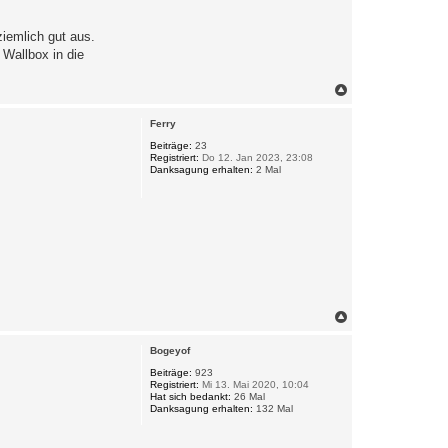
ziemlich gut aus.
 Wallbox in die
N
a
c
Ferry
h
o
Beiträge:
23
Registriert:
Do 12. Jan 2023, 23:08
b
Danksagung erhalten:
2 Mal
e
n
N
a
c
Bogeyof
h
o
Beiträge:
923
Registriert:
Mi 13. Mai 2020, 10:04
b
Hat sich bedankt:
26 Mal
e
Danksagung erhalten:
132 Mal
n