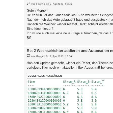
B
von
Ferry
»
So 2. Apr 2023, 12:06
e
i
Guten Morgen.
t
Heute früh lief das Laden tadellos. Auto war bereits eingest
r
a
Nachdem ich das Auto gebraucht habe und ausgesteckt habe,
g
Danach die Wallbox wieder resetet. Jetzt scheint wieder all
Eine Idee hierzu ?
Ich würde auch mal eine neue Frage aufmachen, da das Th
BG
Re: 2 Wechselrichter addieren und Automation n
B
von
Ferry
»
So 2. Apr 2023, 15:06
e
i
Hab den Update gemacht, wieder ein Reset, das Thema ne
t
verfolgen. Hier noch ein aktueller influx-Ausschnitt bei dr
r
a
g
CODE:
ALLES AUSWÄHLEN
time                Strom_R Strom_S Strom_T

----                ------- ------- -------

1680439391000000000 6       5.8     5.9

1680439331000000000 6.2     6.3     6.5

1680439272000000000 6       5.8     5.8

1680439212000000000 6       5.8     5.9

1680439153000000000 5.9     5.8     5.8

1680439092000000000 6       5.8     5.9

1680439031000000000 6.6     6.4     6.6
