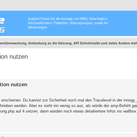
Support Forum für die Anzeige von BMS, Solarreglern,
Wechselrichtern, Pelletöfen, Wärmepumpen, sowie für
Steuerungen.
nüberwachung, Anbindung an die Heizung, API Schnittstelle und vieles Andere meh
ion nutzen
tion nutzen
t erscheinen. Du kannst zur Sicherheit noch mal den Tracelevel in der innogy
chrieben werden. Aber es sieht ein wenig so aus, als würde der amp-Befehl g
ung.php auf 4 setzen, dann würden noch etwas detailiertere Infos ins wallbox