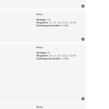
N
a
c
Ferry
h
o
Beiträge:
23
Registriert:
Do 12. Jan 2023, 23:08
b
Danksagung erhalten:
2 Mal
e
n
N
a
c
Ferry
h
o
Beiträge:
23
Registriert:
Do 12. Jan 2023, 23:08
b
Danksagung erhalten:
2 Mal
e
n
N
a
c
Ferry
h