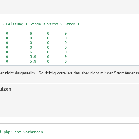
_S Leistung_T Strom_R Strom_S Strom_T

-- ---------- ------- ------- -------

   0          6       0       0

   0          0       0       0

   0          0       0       0

   0          0       0       0

   0          6       0       0

   0          5.9     0       0

nicht dargestellt).. So richtig korreliert das aber nicht mit der Stromänderun
utzen
i.php' ist vorhanden----
