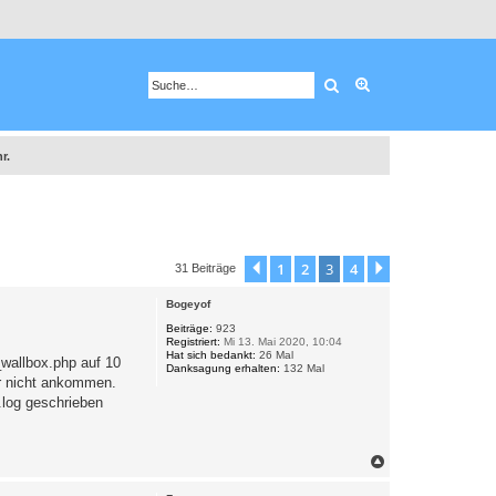
Suche
Erweiterte Suche
r.
1
2
3
4
Vorherige
Nächste
31 Beiträge
Bogeyof
Beiträge:
923
Registriert:
Mi 13. Mai 2020, 10:04
Hat sich bedankt:
26 Mal
_wallbox.php auf 10
Danksagung erhalten:
132 Mal
ar nicht ankommen.
.log geschrieben
N
a
c