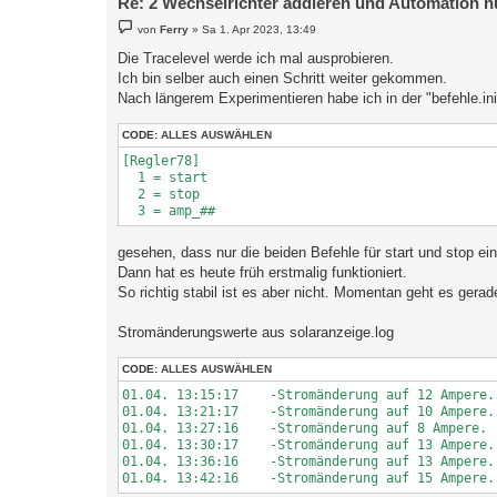
Re: 2 Wechselrichter addieren und Automation n
B
von
Ferry
»
Sa 1. Apr 2023, 13:49
e
i
Die Tracelevel werde ich mal ausprobieren.
t
Ich bin selber auch einen Schritt weiter gekommen.
r
a
Nach längerem Experimentieren habe ich in der "befehle.in
g
CODE:
ALLES AUSWÄHLEN
[Regler78]

  1 = start

  2 = stop

gesehen, dass nur die beiden Befehle für start und stop ei
Dann hat es heute früh erstmalig funktioniert.
So richtig stabil ist es aber nicht. Momentan geht es gerad
Stromänderungswerte aus solaranzeige.log
CODE:
ALLES AUSWÄHLEN
01.04. 13:15:17    -Stromänderung auf 12 Ampere.

01.04. 13:21:17    -Stromänderung auf 10 Ampere.

01.04. 13:27:16    -Stromänderung auf 8 Ampere.

01.04. 13:30:17    -Stromänderung auf 13 Ampere.

01.04. 13:36:16    -Stromänderung auf 13 Ampere.
