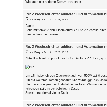
Wie auch alle anderen Dokumentationen...
Re: 2 Wechselrichter addieren und Automation n
B
von
Ferry
»
Sa 1. Apr 2023, 16:41
e
i
Danke.
t
Habe mittlerweile den Eigenverbrauch und die daraus errech
r
a
Dies scheint zu passen.
g
Re: 2 Wechselrichter addieren und Automation n
B
von
Ferry
»
Sa 1. Apr 2023, 17:17
e
i
Aktuell scheint es perfekt zu laufen. Gelb: PV-Anlage; grü
t
r
a
g
Um 17h habe ich den Eigenverbrauch von 500W auf 0 gese
Bin auf weiteres Testen gespannt und würde ggf. den Upd
Ulrich war übrigens zur Installation der Nilan Wärmepumpe 
fehlenden Zeile in der befehle.ini Datei.
Soweit erst einmal vielen Dank.
Re: 2 Wechselrichter addieren und Automation n