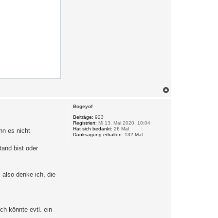
N
a
c
Bogeyof
h
o
Beiträge:
923
Registriert:
Mi 13. Mai 2020, 10:04
b
Hat sich bedankt:
26 Mal
nn es nicht
e
Danksagung erhalten:
132 Mal
n
tand bist oder
 also denke ich, die
ch könnte evtl. ein