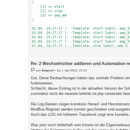
(

    [1] => start

    [2] => stop

    [3] => amp_##

)

01.04. 14:27:17 |- -Template: start Subst: amp_9 
01.04. 14:27:17 |- -Template: start Subst: amp_9 
01.04. 14:27:17 |- -Template: start Subst: amp_9 
01.04. 14:27:17 |- -Template: start Subst: amp_9 
01.04. 14:27:17 |- -Template: stop Subst: amp_9 l
01.04. 14:27:17 |- -Template: stop Subst: amp_9 l
01.04. 14:27:17 |- -Template: stop Subst: amp_9 l
01.04. 14:27:17 |- -Template: amp_## Subst: amp_9
Re: 2 Wechselrichter addieren und Automation n
01.04. 14:27:17 |- -Template: amp_## Subst: amp_9
01.04. 14:27:17 |- -Template: amp_## Subst: amp_9
B
von
Bogeyof
»
Sa 1. Apr 2023, 15:10
01.04. 14:27:17 |- -Template: amp_## Subst: amp_9
e
01.04. 14:27:17 |- -Template: amp_## Subst: amp_#
i
Gut, Deine Beobachtungen haben das zentrale Problem einge
t
01.04. 14:27:17    -Stromänderung auf 9 Ampere.

funktionieren.
r
a
Schlecht, dieser Eintrag ist in der aktuellen Version der 
g
zumindest nicht die neueste befehle.ini.php verwendet hast
Die Log-Dateien zeigen korrektes Herauf- und Heruntersetz
ModBus-Register werden korrekt geschrieben und ausgele
Auch das LOG mit höherem Tracelevel zeigt eine korrekte
Was jetzt noch fehlerhaft sein könnte ist der Eigenverbra