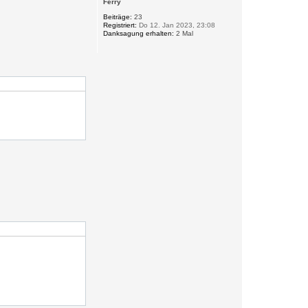
Ferry
h
o
Beiträge:
23
Registriert:
Do 12. Jan 2023, 23:08
b
Danksagung erhalten:
2 Mal
e
n