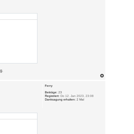
g.
N
a
c
Ferry
h
o
Beiträge:
23
Registriert:
Do 12. Jan 2023, 23:08
b
Danksagung erhalten:
2 Mal
e
n