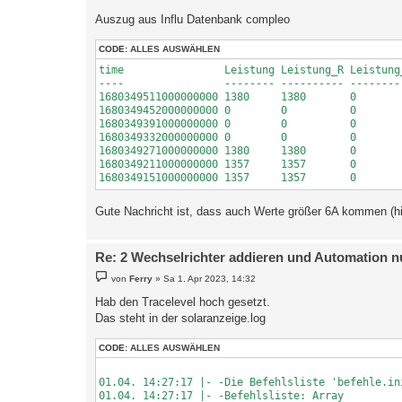
Auszug aus Influ Datenbank compleo
CODE:
ALLES AUSWÄHLEN
time                Leistung Leistung_R Leistung
----                -------- ---------- --------
1680349511000000000 1380     1380       0       
1680349452000000000 0        0          0       
1680349391000000000 0        0          0       
1680349332000000000 0        0          0       
1680349271000000000 1380     1380       0       
1680349211000000000 1357     1357       0       
Gute Nachricht ist, dass auch Werte größer 6A kommen (hier 
Re: 2 Wechselrichter addieren und Automation n
B
von
Ferry
»
Sa 1. Apr 2023, 14:32
e
i
Hab den Tracelevel hoch gesetzt.
t
Das steht in der solaranzeige.log
r
a
g
CODE:
ALLES AUSWÄHLEN
01.04. 14:27:17 |- -Die Befehlsliste 'befehle.in
01.04. 14:27:17 |- -Befehlsliste: Array
