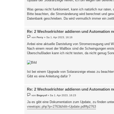
Update der Solaranzeige helfen, ich bin wegen der befehle.in
Was genau nicht funktioniert, kann ich natürlich nur raten,
Bitte beachten, die Stromänderung wird berechnet und gese
Datenbank geschrieben. Da wird vermutlich immer ein zeitli
Re: 2 Wechselrichter addieren und Automation n
B
von
Ferry
»
Sa 1. Apr 2023, 16:16
e
i
Anbei eine aktuelle Darstelung von Stromerzeugung und W
t
Nach einem reset der Wallbox sind die Schwingungen erst
r
a
Überschußladen kann ich nicht testen, da nicht genug Son
g
Ist bei einem Upgrade von Solaranzeige etwas zu beachten
Gibt es eine Anleitung dafür ?
Re: 2 Wechselrichter addieren und Automation n
B
von
Bogeyof
»
Sa 1. Apr 2023, 16:23
e
i
Ja es gibt eine Dokumentation zum Update, zu finden unter
t
viewtopic.php?p=2763&hilit=Update.pdf#p2763
r
a
g