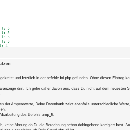
l: 5

l: 5

l: 5

l: 5

: 4

: 4

: 4

 l: 6

utzen
 l: 6

 l: 6

 l: 6

 l: 6

kreist und letztlich in der befehle.ini.php gefunden. Ohne diesen Eintrag ka
Solaranzeige drin. Ich gehe daher davon aus, dass Du nicht auf dem neuesten S
.
en der Amperewerte, Deine Datenbank zeigt ebenfalls unterschiedliche Werte,
sen.
 Abarbeitung des Befehls amp_9.
uch, keine Ahnung ob Du die Berechnung schon dahingehend korrigiert hast. Au