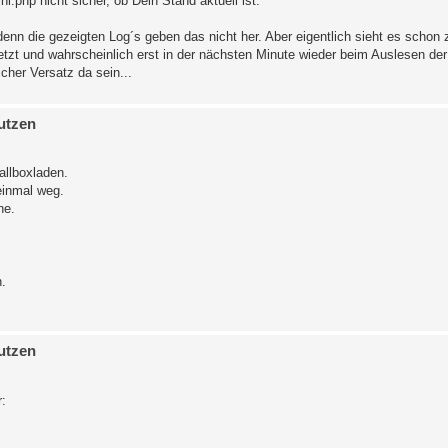
i.php nicht sicher, ob Dein Stand aktuell ist.
 denn die gezeigten Log´s geben das nicht her. Aber eigentlich sieht es schon 
tzt und wahrscheinlich erst in der nächsten Minute wieder beim Auslesen der
cher Versatz da sein...
utzen
allboxladen.
einmal weg.
ne.
.
utzen
: