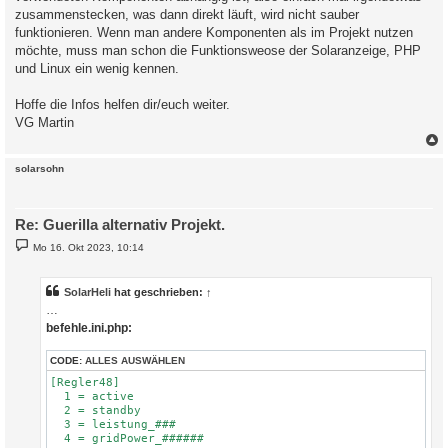
zusammenstecken, was dann direkt läuft, wird nicht sauber
funktionieren. Wenn man andere Komponenten als im Projekt nutzen
möchte, muss man schon die Funktionsweose der Solaranzeige, PHP
und Linux ein wenig kennen.
Hoffe die Infos helfen dir/euch weiter.
VG Martin
c
solarsohn
Re: Guerilla alternativ Projekt.
B
Mo 16. Okt 2023, 10:14
e
i
t
r
SolarHeli
hat geschrieben:
↑
a
…
g
befehle.ini.php:
CODE:
ALLES AUSWÄHLEN
[Regler48]

  1 = active

  2 = standby

  3 = leistung_###

  4 = gridPower_######
