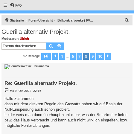
FAQ
S
Startseite
Foren-Übersicht
Balkonkraftwerke ( PV-Kleinanlage DIN VDE 0100-551 / -1 )
u
Guerilla alternativ Projekt.
c
Moderator:
Ulrich
h
Suche
Erweiterte Suche
e
1
6
7
8
9
10
Seite
8
Vorherige
von
10
Nächste
92 Beiträge
…
brunnema
Re: Guerilla alternativ Projekt.
B
Mo 9. Okt 2023, 22:15
e
i
Hallo zusammen,
t
dass mit dem direkten Regeln des Growatts haben wir auf Basis der
r
a
Null-Einspeisung auch schon probiert.
g
Leider weis man dann überhaupt nicht mehr, was der Smartmeter liefert
bzw. das Haus verbraucht und kann auch nicht wirklich eingreifen, bzw.
mögliche Fehler abfangen.