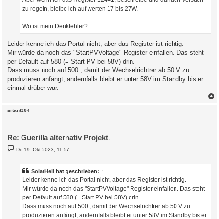
Aber wenn ich das Register 124=1, beschreibe und danach Versuch
zu regeln, bleibe ich auf werten 17 bis 27W.
Wo ist mein Denkfehler?
Leider kenne ich das Portal nicht, aber das Register ist richtig.
Mir würde da noch das "StartPVVoltage" Register einfallen. Das steht
per Default auf 580 (= Start PV bei 58V) drin.
Dass muss noch auf 500 , damit der Wechselrichtrer ab 50 V zu
produzieren anfängt, andernfalls bleibt er unter 58V im Standby bis er
einmal drüber war.
c
artant264
Re: Guerilla alternativ Projekt.
B
Do 19. Okt 2023, 11:57
e
i
t
r
SolarHeli
hat geschrieben:
↑
a
Leider kenne ich das Portal nicht, aber das Register ist richtig.
g
Mir würde da noch das "StartPVVoltage" Register einfallen. Das steht
per Default auf 580 (= Start PV bei 58V) drin.
Dass muss noch auf 500 , damit der Wechselrichtrer ab 50 V zu
produzieren anfängt, andernfalls bleibt er unter 58V im Standby bis er