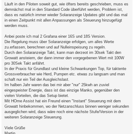
Läuft in den Piloten soweit gut, wie öfters bereits geschrieben, muss es
demnächst mal in den Standard Code überführt werden, Problem ist,
dass es natürlich immer wieder Solaranzeige Updates gibt und das mal
in einen Zeitpunkt mit allen Anpassungen als Steuerung hinzugefügt
werden muss.
Anbei poste ich mal 2 Grafana einer 16S und 18S Version.
Die Regelung muss über Solaranzeige erfolgen, um alles Werte
zu.erfassen, berechnen und auf Nulleinspeisung zu regeln.
Durch den Solaranzeige Takt, kann man derzeot im 30sek Takt den
Growatt ansteiern, der dann immer den vorgegebenen Wert mit 100W
pro 30Sek Takt anfährt.
In der Praxis für Grundlast und kleine Schwankungen Top, für taktente
Grossverbraucher wie Herd, Pumpen etc. etwas zu langsam und man
schaft nur ein Teil der Ausgleichslast.
Im halben Jahr waren das bei mir aber "nur" 25kwh an zuviel
eingespeister Energie, dass ist das einzige Manko, gegenüber den
vielen Vorteilen, die das Setup bietet.
Mit HOme Assist hat ein Freund einen "Instant" Steuerung mit dem
Growatt hinbekommen, wo der Netzanschluss binnen weniger sekunden
ausgeglichen wird, dass wäre noch eine nächste Stufe/Version in der
weiteren Solaranzeige Steuerung.
Viele Grüße
Martin