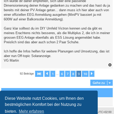
Ich würde dir daher empfehlen, sich über eine passende
Dimensionierung deiner Anlage gedanken zu machen und das hast du ja
bereits mit deiner PV Anlage getan... dann muss ich hier aber auch von
einer offiziellen EEG Anmeldung ausgehen (MiniPV bassiert ja mit
600W auf einer Balkonsolar Anmeldung).
Ganz klar solltest du im DIY Umfeld Victron kennen und da gibt es
meines Erachtens nichts besseres, als die Multiplus 2, die ich in meiner
grossen EEG Anlage ebenfalls als ESS Lösung angemeldet habe.
Preislich sind das aber auch schon 2 Paar Schuhe.
Ich hoffe die Infos helfen für weitere Planungen und Umsetzung, das ist
aber nun Off-topic Solaranzeige.
VG Martin
c
1
6
7
8
9
10
Seite
9
Vorherige
von
10
Nächste
92 Beiträge
…
Gehe zu
Wer ist online?
Diese Website nutzt Cookies, um Ihnen den
Mitglieder in diesem Forum: 0 Mitglieder und 2 Gäste
bestmöglichen Komfort bei der Nutzung zu
bieten.
Mehr erfahren
Impressum
Das Team
Alle Zeiten sind
UTC+02:00