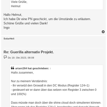
Viele Grüße,
Helmut
Hallo Helmut,
Ich habe Dir eine PN geschickt, um die Umstände zu erläutern.
Schöne Grüße und vielen Dank!
Ingo
c
SolarHeli
Re: Guerilla alternativ Projekt.
B
Do 19. Okt 2023, 08:08
e
i
t
r
artant264
hat geschrieben:
↑
a
Hallo zusammen,
g
Nur zu meinem Verständnis:
- Ihr versetzt den Growatt in den DC Modus (Register 124=1)
- gesteuert wir er dann über das setzen von Register 3 zwischen 0
und 100(%)
Dass müsste man doch über die shine.cloud doch simulieren können.