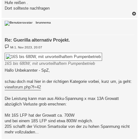
Hufe reißen .
Dort sollteste nachfragen
c
brunnema
Re: Guerilla alternativ Projekt.
B
Mi 1. Nov 2023, 20:07
e
i
t
r
16S bis 680W, mit unvorteilhaftem Pumpenbetrieb
a
g
Hallo Unbekannter - SpZ,
schau doch mal hier in der richtigen Kategorie vorbei, kurz um, ja geht:
viewforum.php?f=42
Die Leistung kann man aus Akku-Spannung x max 13A Growatt
abzüglich Verluste grob errechnen:
Mit 16S LFP hat der Growatt ca. 700W
und bei einem 18S LFP sind etwa 800W möglich.
20S schafft der Victron Smartsolar von der zu hohen Spanmung nicht
mehr vollzuladen...