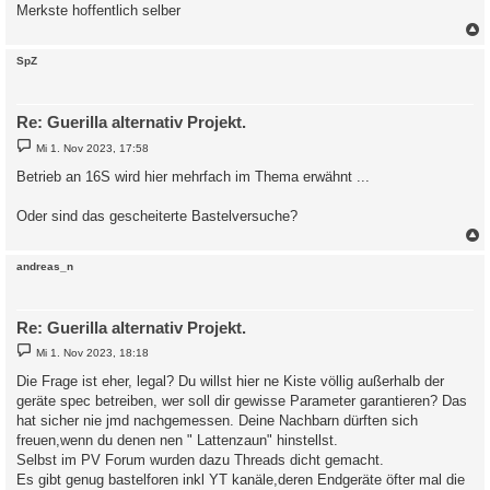
Merkste hoffentlich selber
c
SpZ
Re: Guerilla alternativ Projekt.
B
Mi 1. Nov 2023, 17:58
e
i
Betrieb an 16S wird hier mehrfach im Thema erwähnt ...
t
r
a
Oder sind das gescheiterte Bastelversuche?
g
c
andreas_n
Re: Guerilla alternativ Projekt.
B
Mi 1. Nov 2023, 18:18
e
i
Die Frage ist eher, legal? Du willst hier ne Kiste völlig außerhalb der
t
geräte spec betreiben, wer soll dir gewisse Parameter garantieren? Das
r
a
hat sicher nie jmd nachgemessen. Deine Nachbarn dürften sich
g
freuen,wenn du denen nen " Lattenzaun" hinstellst.
Selbst im PV Forum wurden dazu Threads dicht gemacht.
Es gibt genug bastelforen inkl YT kanäle,deren Endgeräte öfter mal die