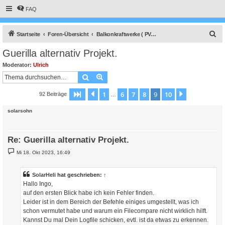
FAQ
S
Startseite
Foren-Übersicht
Balkonkraftwerke ( PV-Kleinanlage DIN VDE 0100-551 / -1 )
u
Guerilla alternativ Projekt.
c
Moderator:
Ulrich
h
Suche
Erweiterte Suche
e
1
6
7
8
9
10
Seite
9
Vorherige
von
10
Nächste
92 Beiträge
…
solarsohn
Re: Guerilla alternativ Projekt.
B
Mi 18. Okt 2023, 16:49
e
i
t
r
SolarHeli
hat geschrieben:
↑
a
Hallo Ingo,
g
auf den ersten Blick habe ich kein Fehler finden.
Leider ist in dem Bereich der Befehle einiges umgestellt, was ich
schon vermutet habe und warum ein Filecompare nicht wirklich hilft.
Kannst Du mal Dein Logfile schicken, evtl. ist da etwas zu erkennen.