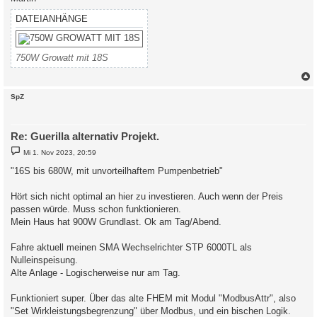
DATEIANHÄNGE
750W Growatt mit 18S
c
SpZ
Re: Guerilla alternativ Projekt.
B
Mi 1. Nov 2023, 20:59
e
i
"16S bis 680W, mit unvorteilhaftem Pumpenbetrieb"
t
r
a
Hört sich nicht optimal an hier zu investieren. Auch wenn der Preis
g
passen würde. Muss schon funktionieren.
Mein Haus hat 900W Grundlast. Ok am Tag/Abend.
Fahre aktuell meinen SMA Wechselrichter STP 6000TL als
Nulleinspeisung.
Alte Anlage - Logischerweise nur am Tag.
Funktioniert super. Über das alte FHEM mit Modul "ModbusAttr", also
"Set Wirkleistungsbegrenzung" über Modbus, und ein bischen Logik.