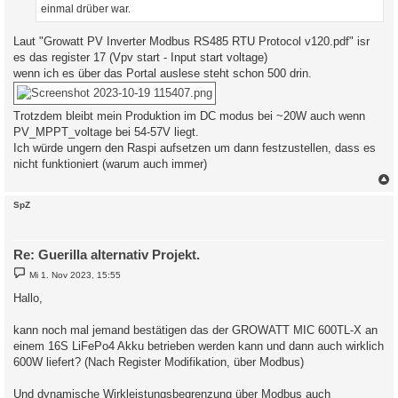
einmal drüber war.
Laut "Growatt PV Inverter Modbus RS485 RTU Protocol v120.pdf" isr
es das register 17 (Vpv start - Input start voltage)
wenn ich es über das Portal auslese steht schon 500 drin.
Trotzdem bleibt mein Produktion im DC modus bei ~20W auch wenn
PV_MPPT_voltage bei 54-57V liegt.
Ich würde ungern den Raspi aufsetzen um dann festzustellen, dass es
nicht funktioniert (warum auch immer)
c
SpZ
Re: Guerilla alternativ Projekt.
B
Mi 1. Nov 2023, 15:55
e
i
Hallo,
t
r
a
kann noch mal jemand bestätigen das der GROWATT MIC 600TL-X an
g
einem 16S LiFePo4 Akku betrieben werden kann und dann auch wirklich
600W liefert? (Nach Register Modifikation, über Modbus)
Und dynamische Wirkleistungsbegrenzung über Modbus auch