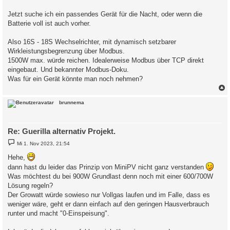
Jetzt suche ich ein passendes Gerät für die Nacht, oder wenn die
Batterie voll ist auch vorher.
Also 16S - 18S Wechselrichter, mit dynamisch setzbarer
Wirkleistungsbegrenzung über Modbus.
1500W max. würde reichen. Idealerweise Modbus über TCP direkt
eingebaut. Und bekannter Modbus-Doku.
Was für ein Gerät könnte man noch nehmen?
c
brunnema
Re: Guerilla alternativ Projekt.
B
Mi 1. Nov 2023, 21:54
e
i
Hehe,
t
r
dann hast du leider das Prinzip von MiniPV nicht ganz verstanden
a
Was möchtest du bei 900W Grundlast denn noch mit einer 600/700W
g
Lösung regeln?
Der Growatt würde sowieso nur Vollgas laufen und im Falle, dass es
weniger wäre, geht er dann einfach auf den geringen Hausverbrauch
runter und macht "0-Einspeisung".