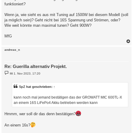
funktioniert?
Wenn ja, wie sieht es aus mit Tuning auf 1500W bei diesem Modell (soll
ja möglich sein)? Geht nicht bei 16S Spannung und Strömen, oder?
Wie weit könnte man maximal tunen? Geht 900W?
MfG
c
andreas_n
Re: Guerilla alternativ Projekt.
B
Mi 1. Nov 2023, 17:20
e
i
t
r
SpZ
hat geschrieben:
↑
a
g
kann noch mal jemand bestätigen das der GROWATT MIC 600TL-X
an einem 16S LiFePo4 Akku betrieben werden kann
Hmmm, wer soll dir das denn bestätigen?
An einem 16s?