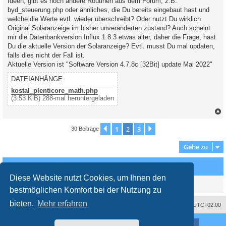
Ideen, gibt es noch andere Routinen aus dem Forum, z.B.
byd_steuerung.php oder ähnliches, die Du bereits eingebaut hast und
welche die Werte evtl. wieder überschreibt? Oder nutzt Du wirklich
Original Solaranzeige im bisher unveränderten zustand? Auch scheint
mir die Datenbankversion Influx 1.8.3 etwas älter, daher die Frage, hast
Du die aktuelle Version der Solaranzeige? Evtl. musst Du mal updaten,
falls dies nicht der Fall ist.
Aktuelle Version ist "Software Version 4.7.8c [32Bit] update Mai 2022"
DATEIANHÄNGE
kostal_plenticore_math.php
(3.53 KiB) 288-mal heruntergeladen
c
1
2
3
Vorherige
Nächste
30 Beiträge
Gehe zu
Wer ist online?
Diese Website nutzt Cookies, um Ihnen den
Mitglieder in diesem Forum: 0 Mitglieder und 0 Gäste
bestmöglichen Komfort bei der Nutzung zu
bieten.
Mehr erfahren
Impressum
Das Team
Alle Zeiten sind
UTC+02:00
Nutzungsbedingungen
Datenschutzerklärung