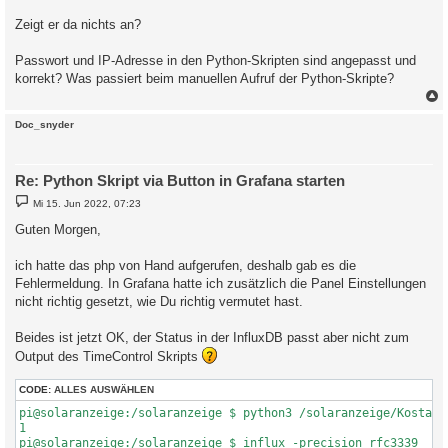
Zeigt er da nichts an?
Passwort und IP-Adresse in den Python-Skripten sind angepasst und
korrekt? Was passiert beim manuellen Aufruf der Python-Skripte?
c
Doc_snyder
Re: Python Skript via Button in Grafana starten
B
Mi 15. Jun 2022, 07:23
e
i
Guten Morgen,
t
r
a
ich hatte das php von Hand aufgerufen, deshalb gab es die
g
Fehlermeldung. In Grafana hatte ich zusätzlich die Panel Einstellungen
nicht richtig gesetzt, wie Du richtig vermutet hast.
Beides ist jetzt OK, der Status in der InfluxDB passt aber nicht zum
Output des TimeControl Skripts
CODE:
ALLES AUSWÄHLEN
pi@solaranzeige:/solaranzeige $ python3 /solaranzeige/Kostal_B
1

pi@solaranzeige:/solaranzeige $ influx -precision rfc3339
