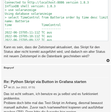
Connected to http://localhost:8086 version 1.8.3

InfluxDB shell version: 1.8.3

> use solaranzeige

Using database solaranzeige

> select TimeControl from Batterie order by time desc limit 5

name: Batterie

time                 TimeControl

----                 -----------

2022-06-15T05:11:11Z TC aus

2022-06-15T05:10:11Z TC aus

2022-06-15T05:09:12Z TC aus

2022-06-15T05:08:11Z TC aus

Kann es sein, dass der Zeitstempel aktualisiert, das Skript für den
2022-06-15T05:07:11Z TC aus

> exit

Status aber nicht korrekt ausgeführt wird, und dadurch ein alter Status
pi@solaranzeige:/solaranzeige $ python3 /solaranzeige/Kostal_B
mit neuem Zeitstempel in die Datenbank geschrieben wird?
c
Bogeyof
Re: Python Skript via Button in Grafana starten
B
Mi 15. Jun 2022, 07:51
e
i
Das ist echt seltsam, ich benutze es ja selbst und es funktioniert
t
problemlos.
r
a
Probiere doch bitte mal das Test-Skript im Anhang, diesmal bewusst
g
manuell aufrufen. Zuvor nach /var/www/html kopieren und ausführbar
machen (755). Dann bitte die Ausgabe hier posten...