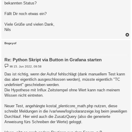
bekannten Status?
Fällt Dir noch etwas ein?
Viele Grüße und vielen Dank,
Nils
c
Bogeyof
Re: Python Skript via Button in Grafana starten
B
Mi 15. Jun 2022, 09:58
e
i
Das ist richtig, wenn der Aufruf fehlschlägt (dank manuellem Test kann
t
das aber eigentlich ausgeschlossen werden), müsste eigentlich "TC
r
a
undefiniert" geschrieben werden.
g
Die Hypothese mit Influx Zeitstempel ohne Wert kann nach meinem
Wissen nicht eintreten.
Neuer Test, angehängte kostal_plenticore_math.php nutzen, diese
schreibt Meldungen in die /var/www/log/solaranzeige.log beim jeweiligen
Durchlauf. Hier wird auch die ZusatzQuery (also die generierte
Anweisung fürs Schreiben der Werte) geloggt.