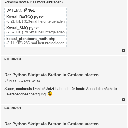
Adresse sowie Passwort eintragen)...
DATEIANHÄNGE
Kostal_BatTCQ.py.txt
(6.21 KiB) 313-mal heruntergeladen
Kostal_SMQ.py.txt
(7.67 KiB) 297-mal heruntergeladen
kostal_plenticore_math.php
(3.11 KiB) 285-mal heruntergeladen
c
Doc_snyder
Re: Python Skript via Button in Grafana starten
B
Di 14. Jun 2022, 07:48
e
i
Super, nochmals Danke! Jetzt habe ich für heute Abend die nächste
t
Feierabendbeschäftigung.
r
a
g
c
Doc_snyder
Re: Python Skript via Button in Grafana starten