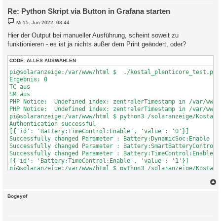
Re: Python Skript via Button in Grafana starten
B
Mi 15. Jun 2022, 08:44
e
i
Hier der Output bei manueller Ausführung, scheint soweit zu
t
funktionieren - es ist ja nichts außer dem Print geändert, oder?
r
a
g
CODE:
ALLES AUSWÄHLEN
pi@solaranzeige:/var/www/html $  ./kostal_plenticore_test.php

Ergebnis: 0

TC aus

SM aus

PHP Notice:  Undefined index: zentralerTimestamp in /var/www/
PHP Notice:  Undefined index: zentralerTimestamp in /var/www/
pi@solaranzeige:/var/www/html $ python3 /solaranzeige/Kostal_B
Authentication successful

[{'id': 'Battery:TimeControl:Enable', 'value': '0'}]

Successfully changed Parameter : Battery:DynamicSoc:Enable to 
Successfully changed Parameter : Battery:SmartBatteryControl:E
Successfully changed Parameter : Battery:TimeControl:Enable to
[{'id': 'Battery:TimeControl:Enable', 'value': '1'}]

pi@solaranzeige:/var/www/html $ python3 /solaranzeige/Kostal_B
1

pi@solaranzeige:/var/www/html $ ./kostal_plenticore_test.php

Ergebnis: 1

c
Bogeyof
TC ein

SM aus

PHP Notice:  Undefined index: zentralerTimestamp in /var/www/
PHP Notice:  Undefined index: zentralerTimestamp in /var/www/