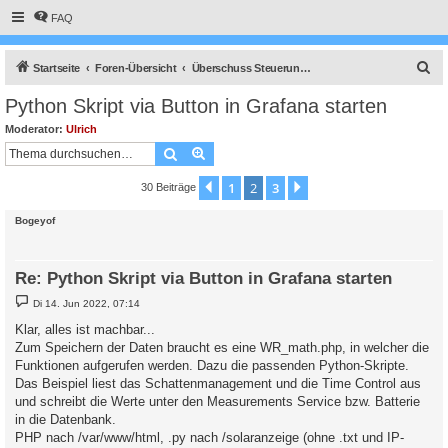
FAQ
S
Startseite
Foren-Übersicht
Überschuss Steuerung, Anlagenüberwachung, Anbindung an die Heizung, API Schnittstelle und vieles Andere mehr.
u
Python Skript via Button in Grafana starten
c
Moderator:
Ulrich
h
Suche
Erweiterte Suche
e
1
2
3
Vorherige
Nächste
30 Beiträge
Bogeyof
Re: Python Skript via Button in Grafana starten
B
Di 14. Jun 2022, 07:14
e
i
Klar, alles ist machbar...
t
Zum Speichern der Daten braucht es eine WR_math.php, in welcher die
r
a
Funktionen aufgerufen werden. Dazu die passenden Python-Skripte.
g
Das Beispiel liest das Schattenmanagement und die Time Control aus
und schreibt die Werte unter den Measurements Service bzw. Batterie
in die Datenbank.
PHP nach /var/www/html, .py nach /solaranzeige (ohne .txt und IP-