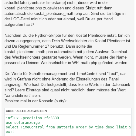
a
aktuelleDaten[zentralerTimestamp] nicht, dieser wird in der
g
kostal_plenticore.php zugewiesen und dieses Skript ruft dann
automatisch die kostal_plenticore_math.php auf. Sind die Einträge in
der LOG-Datei minütlich oder nur einmal, weil Du es per Hand
aufgerufen hast?
Nachdem Du die Python-Skripte für den Kostal Plenticore nutzt, bin ich
davon ausgegangen, dass Dein Wechselrichter ein Kostal Plenticore ist
und Du Reglernummer 17 benutzt. Dann sollte die
kostal_plenticore_math.php automatisch mit jedem Auslese-Durchlauf
des Wechselrichters gestartet werden. Wenn nicht, müsste der Name
passend zu Deinem Wechselrichter in WR_math.php geändert werden.
Die Werte für Schattenmanagement und TimeControl sind "Text", das
wird in Grafana nicht ohne Änderung der Einstellungen des Panel
angezeigt. Wie hast Du festgestellt, dass keine Werte in der Datenbank
sind? Leere Einträge sind quasi nicht möglich, dann müsste der Wert
"xx undefiniert" sein.
Probiere mal in der Konsole (putty):
CODE:
ALLES AUSWÄHLEN
influx -precision rfc3339

use solaranzeige

select TimeControl from Batterie order by time desc limit 5 tz
exit