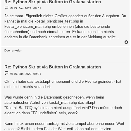
Re: Python Skript via Button in Grafana starten
pi@solaranzeige:/var/www/html $ python3 /solaranzeige/Kostal_B
B
[{'id': 'Battery:TimeControl:Enable', 'value': '1'}]

Mi 15. Jun 2022, 08:51
e
Successfully changed Parameter : Battery:TimeControl:Enable to
i
Ja seltsam. Eigentlich nichts Großes geändert außer den Ausgaben. Du
Successfully changed Parameter : Battery:SmartBatteryControl:E
t
kannst ja mal die kostal_plenticore_test.php in
[{'id': 'Battery:TimeControl:Enable', 'value': '0'}]

r
a
@solaranzeige:/var/www/htmpython3 /solaranzeige/Kostal_BatTCQ.
kostal_plenticore_math.php umbenennen (also die bestehende
g
überschreiben) und noch einmal testen. Er kann eigentlich nichts
anderes in die Datenbank schreiben wie er in der Meldung ausgibt...
c
Doc_snyder
Re: Python Skript via Button in Grafana starten
B
Mi 15. Jun 2022, 09:31
e
i
Ok, ich habe das testskript umbenannt und die Rechte geändert - hat
t
sich leider nichts verändert.
r
a
g
Was würde denn in die Datenbank geschrieben, wenn beim
automatischen Aufruf von kostal_math.php das Skript
"Kostal_BatTCQ.py" einfach nicht ausgeführt wird? Das müsste doch
eigentlich dann "TC undefiniert" sein, oder?
Kann Influx einen neuen Eintrag mit Zeitstempel aber ohne neuen Wert
anlegen? Bleibt in dem Fall der Wert evtl. dann auf dem letzten