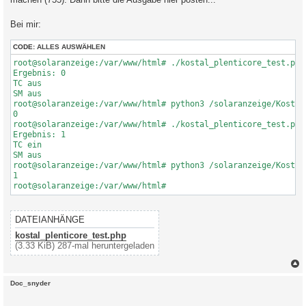
Bei mir:
CODE:
ALLES AUSWÄHLEN
root@solaranzeige:/var/www/html# ./kostal_plenticore_test.php

Ergebnis: 0

TC aus

SM aus

root@solaranzeige:/var/www/html# python3 /solaranzeige/Kostal_
0

root@solaranzeige:/var/www/html# ./kostal_plenticore_test.php

Ergebnis: 1

TC ein

SM aus

root@solaranzeige:/var/www/html# python3 /solaranzeige/Kostal_
1

DATEIANHÄNGE
kostal_plenticore_test.php
(3.33 KiB) 287-mal heruntergeladen
c
Doc_snyder