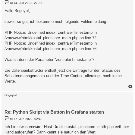
B
Di 14. Jun 2022, 22:32
e
i
Hallo Bogeyof,
t
r
a
soweit so gut, ich bekomme noch folgende Fehlermeldung:
g
PHP Notice: Undefined index: zentralerTimestamp in
/var/www/html/kostal_plenticore_math.php on line 72
PHP Notice: Undefined index: zentralerTimestamp in
/var/www/html/kostal_plenticore_math.php on line 76
Was ist denn der Parameter "zentralerTimestamp"?
Die Datenbankstruktur enthält jetzt die Einträge für den Status des
Schattenmanagements und der Time Control, allerdings noch keine
Werte.
c
Bogeyof
Re: Python Skript via Button in Grafana starten
B
Mi 15. Jun 2022, 02:49
e
i
Ich bin etwas verwirrt. Hast Du die kostal_plenticore_math.php evtl. per
t
Hand aufgerufen? Dann kennt sie natürlich den Wert
r