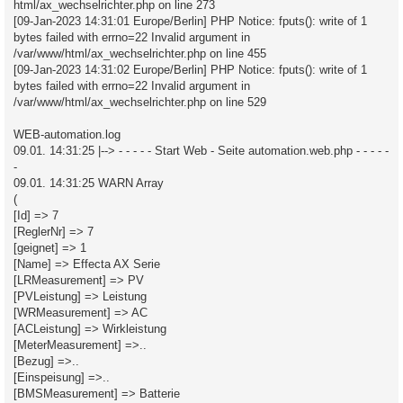
html/ax_wechselrichter.php on line 273
[09-Jan-2023 14:31:01 Europe/Berlin] PHP Notice: fputs(): write of 1
bytes failed with errno=22 Invalid argument in
/var/www/html/ax_wechselrichter.php on line 455
[09-Jan-2023 14:31:02 Europe/Berlin] PHP Notice: fputs(): write of 1
bytes failed with errno=22 Invalid argument in
/var/www/html/ax_wechselrichter.php on line 529
WEB-automation.log
09.01. 14:31:25 |--> - - - - - Start Web - Seite automation.web.php - - - - -
-
09.01. 14:31:25 WARN Array
(
[Id] => 7
[ReglerNr] => 7
[geignet] => 1
[Name] => Effecta AX Serie
[LRMeasurement] => PV
[PVLeistung] => Leistung
[WRMeasurement] => AC
[ACLeistung] => Wirkleistung
[MeterMeasurement] =>..
[Bezug] =>..
[Einspeisung] =>..
[BMSMeasurement] => Batterie