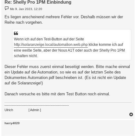
Re: Shelly Pro 1PM Einbindung
B
Mo 9. Jan 2023, 12:20
e
i
Es liegen anscheinend mehrere Fehler vor. Deshalb müssen wir der
t
Reihe nach vorgehen.
r
a
g
Wenn ich auf den Test-Button auf der Seite
http://solaranzeige.local/automation.web.php
klicke komme ich auf
eine weiße Seite, aber der Nous A1T oder auch der Shelly Pro 1PM
schalten nicht.
Dieser Fehler muss zuerst einmal beseitigt werden. Bitte mache einmal
ein Update auf die Automation, so wie es auf der letzten Seite des
Dokumentes Automation.pdf beschrieben ist. (Es ist nicht ein Update
auf die Solaranzeige!)
Danach versuche es bitte mit dem Test Button noch einmal.
-----------------------------------------------------
Ulrich
. . . . . . . .
[ Admin ]
c
harry4020