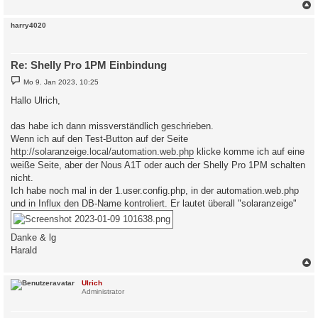
c
harry4020
Re: Shelly Pro 1PM Einbindung
B
Mo 9. Jan 2023, 10:25
e
i
Hallo Ulrich,
t
r
a
das habe ich dann missverständlich geschrieben.
g
Wenn ich auf den Test-Button auf der Seite
http://solaranzeige.local/automation.web.php
klicke komme ich auf eine
weiße Seite, aber der Nous A1T oder auch der Shelly Pro 1PM schalten
nicht.
Ich habe noch mal in der 1.user.config.php, in der automation.web.php
und in Influx den DB-Name kontroliert. Er lautet überall "solaranzeige"
Danke & lg
Harald
c
Ulrich
Administrator