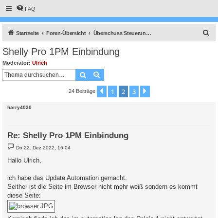
FAQ
S
Startseite
Foren-Übersicht
Überschuss Steuerung, Anlagenüberwachung, Anbindung an die Heizung, API Schnittstelle und vieles Andere mehr.
u
Shelly Pro 1PM Einbindung
c
Moderator:
Ulrich
h
Suche
Erweiterte Suche
e
1
2
3
Vorherige
Nächste
24 Beiträge
harry4020
Re: Shelly Pro 1PM Einbindung
B
Do 22. Dez 2022, 16:04
e
i
Hallo Ulrich,
t
r
a
ich habe das Update Automation gemacht.
g
Seither ist die Seite im Browser nicht mehr weiß sondern es kommt
diese Seite: