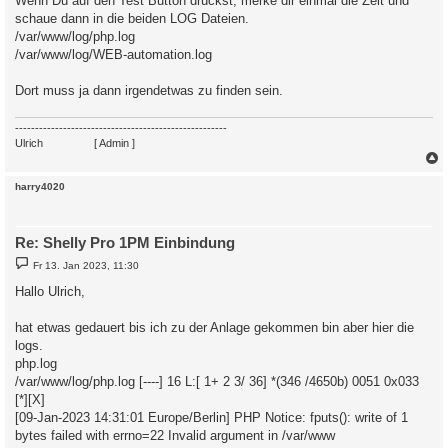
Wenn Du auf den Test Button drückst, merke dir einmal die Zeit und
t
schaue dann in die beiden LOG Dateien.
r
a
/var/www/log/php.log
g
/var/www/log/WEB-automation.log
Dort muss ja dann irgendetwas zu finden sein.
-----------------------------------------------------
Ulrich
. . . . . . . .
[ Admin ]
c
harry4020
Re: Shelly Pro 1PM Einbindung
B
Fr 13. Jan 2023, 11:30
e
i
Hallo Ulrich,
t
r
a
hat etwas gedauert bis ich zu der Anlage gekommen bin aber hier die
g
logs.
php.log
/var/www/log/php.log [----] 16 L:[ 1+ 2 3/ 36] *(346 /4650b) 0051 0x033
[*][X]
[09-Jan-2023 14:31:01 Europe/Berlin] PHP Notice: fputs(): write of 1
bytes failed with errno=22 Invalid argument in /var/www