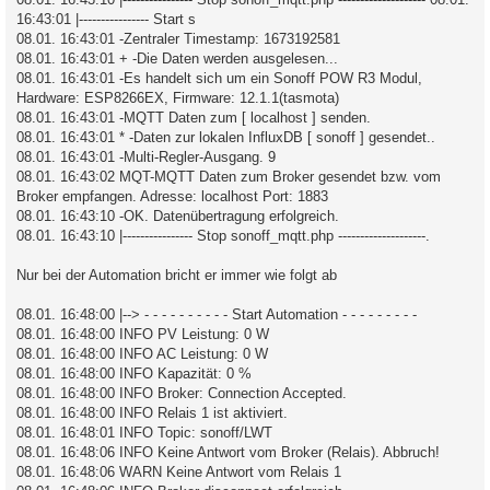
16:43:01 |---------------- Start s
08.01. 16:43:01 -Zentraler Timestamp: 1673192581
08.01. 16:43:01 + -Die Daten werden ausgelesen...
08.01. 16:43:01 -Es handelt sich um ein Sonoff POW R3 Modul,
Hardware: ESP8266EX, Firmware: 12.1.1(tasmota)
08.01. 16:43:01 -MQTT Daten zum [ localhost ] senden.
08.01. 16:43:01 * -Daten zur lokalen InfluxDB [ sonoff ] gesendet..
08.01. 16:43:01 -Multi-Regler-Ausgang. 9
08.01. 16:43:02 MQT-MQTT Daten zum Broker gesendet bzw. vom
Broker empfangen. Adresse: localhost Port: 1883
08.01. 16:43:10 -OK. Datenübertragung erfolgreich.
08.01. 16:43:10 |---------------- Stop sonoff_mqtt.php --------------------.
Nur bei der Automation bricht er immer wie folgt ab
08.01. 16:48:00 |--> - - - - - - - - - - Start Automation - - - - - - - - -
08.01. 16:48:00 INFO PV Leistung: 0 W
08.01. 16:48:00 INFO AC Leistung: 0 W
08.01. 16:48:00 INFO Kapazität: 0 %
08.01. 16:48:00 INFO Broker: Connection Accepted.
08.01. 16:48:00 INFO Relais 1 ist aktiviert.
08.01. 16:48:01 INFO Topic: sonoff/LWT
08.01. 16:48:06 INFO Keine Antwort vom Broker (Relais). Abbruch!
08.01. 16:48:06 WARN Keine Antwort vom Relais 1