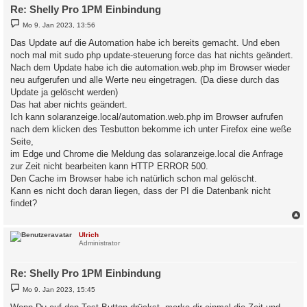
Re: Shelly Pro 1PM Einbindung
B
Mo 9. Jan 2023, 13:56
e
i
Das Update auf die Automation habe ich bereits gemacht. Und eben
t
noch mal mit sudo php update-steuerung force das hat nichts geändert.
r
a
Nach dem Update habe ich die automation.web.php im Browser wieder
g
neu aufgerufen und alle Werte neu eingetragen. (Da diese durch das
Update ja gelöscht werden)
Das hat aber nichts geändert.
Ich kann solaranzeige.local/automation.web.php im Browser aufrufen
nach dem klicken des Tesbutton bekomme ich unter Firefox eine weße
Seite,
im Edge und Chrome die Meldung das solaranzeige.local die Anfrage
zur Zeit nicht bearbeiten kann HTTP ERROR 500.
Den Cache im Browser habe ich natürlich schon mal gelöscht.
Kann es nicht doch daran liegen, dass der PI die Datenbank nicht
findet?
c
Ulrich
Administrator
Re: Shelly Pro 1PM Einbindung
B
Mo 9. Jan 2023, 15:45
e
i