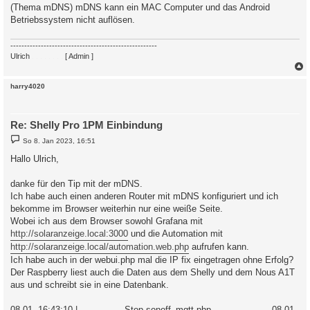
(Thema mDNS) mDNS kann ein MAC Computer und das Android
Betriebssystem nicht auflösen.
-----------------------------------------------------
Ulrich
. . . . . . . .
[ Admin ]
c
harry4020
Re: Shelly Pro 1PM Einbindung
B
So 8. Jan 2023, 16:51
e
i
Hallo Ulrich,
t
r
a
danke für den Tip mit der mDNS.
g
Ich habe auch einen anderen Router mit mDNS konfiguriert und ich
bekomme im Browser weiterhin nur eine weiße Seite.
Wobei ich aus dem Browser sowohl Grafana mit
http://solaranzeige.local:3000
und die Automation mit
http://solaranzeige.local/automation.web.php
aufrufen kann.
Ich habe auch in der webui.php mal die IP fix eingetragen ohne Erfolg?
Der Raspberry liest auch die Daten aus dem Shelly und dem Nous A1T
aus und schreibt sie in eine Datenbank.
08.01. 16:43:10 |---------------- Stop sonoff_mqtt.php -------------------- 08.01.