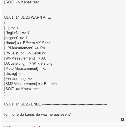
[SOC] => Kapazitaet
)
09.01. 14:31:25 WARN Array
(
[Id] => 7
[ReglerNr] => 7
[geignet] => 1
[Name] => Effecta AX Serie
[LRMeasurement] => PV
[PVLeistung] => Leistung
[WRMeasurement] => AC
[ACLeistung] => Wirkleistung
[MeterMeasurement] =>..
[Bezug] =>..
[Einspeisung] =>..
[BMSMeasurement] => Batterie
[SOC] => Kapazitaet
)
09.01. 14:31:25 ENDE ---------------------------------------------------------
Ich hoffe du kanns da was herauslesen?