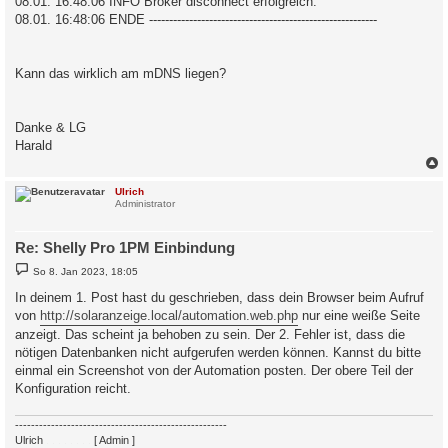
08.01. 16:48:06 INFO Broker disconnect erfolgreich.
08.01. 16:48:06 ENDE ---------------------------------------------------------
Kann das wirklich am mDNS liegen?
Danke & LG
Harald
c
Ulrich
Administrator
Re: Shelly Pro 1PM Einbindung
B
So 8. Jan 2023, 18:05
e
i
In deinem 1. Post hast du geschrieben, dass dein Browser beim Aufruf
t
von
http://solaranzeige.local/automation.web.php
nur eine weiße Seite
r
a
anzeigt. Das scheint ja behoben zu sein. Der 2. Fehler ist, dass die
g
nötigen Datenbanken nicht aufgerufen werden können. Kannst du bitte
einmal ein Screenshot von der Automation posten. Der obere Teil der
Konfiguration reicht.
-----------------------------------------------------
Ulrich
. . . . . . . .
[ Admin ]