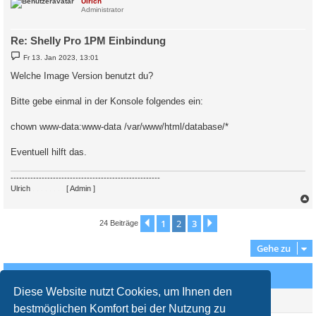
c
Ulrich
Administrator
Re: Shelly Pro 1PM Einbindung
B
Fr 13. Jan 2023, 13:01
e
i
Welche Image Version benutzt du?
t
r
a
Bitte gebe einmal in der Konsole folgendes ein:
g
chown www-data:www-data /var/www/html/database/*
Eventuell hilft das.
-----------------------------------------------------
Ulrich
. . . . . . . .
[ Admin ]
c
1
2
3
Vorherige
Nächste
24 Beiträge
Gehe zu
Wer ist online?
Diese Website nutzt Cookies, um Ihnen den
Mitglieder in diesem Forum: 0 Mitglieder und 0 Gäste
bestmöglichen Komfort bei der Nutzung zu