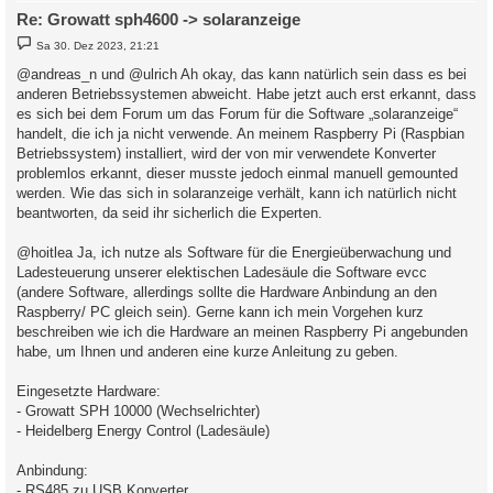
Re: Growatt sph4600 -> solaranzeige
B
Sa 30. Dez 2023, 21:21
e
i
@andreas_n und @ulrich Ah okay, das kann natürlich sein dass es bei
t
anderen Betriebssystemen abweicht. Habe jetzt auch erst erkannt, dass
r
a
es sich bei dem Forum um das Forum für die Software „solaranzeige“
g
handelt, die ich ja nicht verwende. An meinem Raspberry Pi (Raspbian
Betriebssystem) installiert, wird der von mir verwendete Konverter
problemlos erkannt, dieser musste jedoch einmal manuell gemounted
werden. Wie das sich in solaranzeige verhält, kann ich natürlich nicht
beantworten, da seid ihr sicherlich die Experten.
@hoitlea Ja, ich nutze als Software für die Energieüberwachung und
Ladesteuerung unserer elektischen Ladesäule die Software evcc
(andere Software, allerdings sollte die Hardware Anbindung an den
Raspberry/ PC gleich sein). Gerne kann ich mein Vorgehen kurz
beschreiben wie ich die Hardware an meinen Raspberry Pi angebunden
habe, um Ihnen und anderen eine kurze Anleitung zu geben.
Eingesetzte Hardware:
- Growatt SPH 10000 (Wechselrichter)
- Heidelberg Energy Control (Ladesäule)
Anbindung:
- RS485 zu USB Konverter