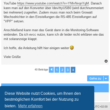
YouTube
https://www.youtube.com/watch?v=YNfvNvqnYgM
. Danach
kann man auf den Konverter über /dev/ttyUSB0 (wird durchnummeriert
bei mehreren) zugreifen. Zudem muss man noch beim Growatt
Wechselrichter in den Einstellungen die RS-485 Einstellungen auf
"VPP" setzen.
Anschließend kann man das Gerät dann in die Monitoring-Software
einbinden. Da ich evcc nutze, kann ich dir leider nicht erklären wie das
mit solaranzeige klappt.
Ich hoffe, die Anleitung hilft hier einigen weiter
Viele Grüße
c
1
2
3
4
Vorherige
40 Beiträge
Gehe zu
Wer ist online?
Diese Website nutzt Cookies, um Ihnen den
Mitglieder in diesem Forum: 0 Mitglieder und 0 Gäste
bestmöglichen Komfort bei der Nutzung zu
bieten.
Mehr erfahren
Impressum
Das Team
Alle Zeiten sind
UTC+02:00