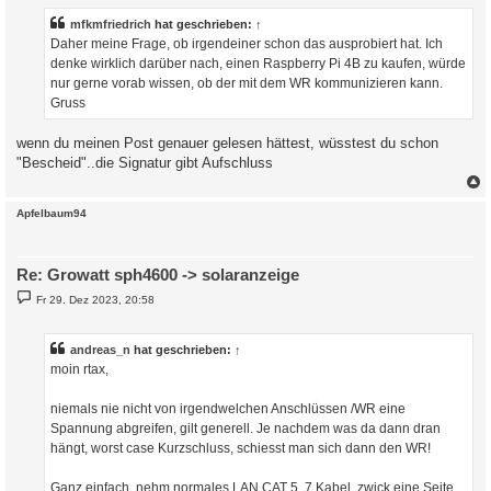
t
r
mfkmfriedrich
hat geschrieben:
↑
a
Daher meine Frage, ob irgendeiner schon das ausprobiert hat. Ich
g
denke wirklich darüber nach, einen Raspberry Pi 4B zu kaufen, würde
nur gerne vorab wissen, ob der mit dem WR kommunizieren kann.
Gruss
wenn du meinen Post genauer gelesen hättest, wüsstest du schon
"Bescheid"..die Signatur gibt Aufschluss
c
Apfelbaum94
Re: Growatt sph4600 -> solaranzeige
B
Fr 29. Dez 2023, 20:58
e
i
t
r
andreas_n
hat geschrieben:
↑
a
moin rtax,
g
niemals nie nicht von irgendwelchen Anschlüssen /WR eine
Spannung abgreifen, gilt generell. Je nachdem was da dann dran
hängt, worst case Kurzschluss, schiesst man sich dann den WR!
Ganz einfach..nehm normales LAN CAT 5..7 Kabel, zwick eine Seite