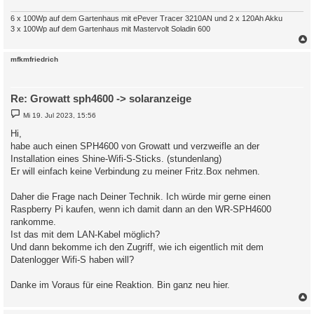
6 x 100Wp auf dem Gartenhaus mit ePever Tracer 3210AN und 2 x 120Ah Akku
3 x 100Wp auf dem Gartenhaus mit Mastervolt Soladin 600
c
mfkmfriedrich
Re: Growatt sph4600 -> solaranzeige
B
Mi 19. Jul 2023, 15:56
e
i
Hi,
t
habe auch einen SPH4600 von Growatt und verzweifle an der
r
a
Installation eines Shine-Wifi-S-Sticks. (stundenlang)
g
Er will einfach keine Verbindung zu meiner Fritz.Box nehmen.
Daher die Frage nach Deiner Technik. Ich würde mir gerne einen
Raspberry Pi kaufen, wenn ich damit dann an den WR-SPH4600
rankomme.
Ist das mit dem LAN-Kabel möglich?
Und dann bekomme ich den Zugriff, wie ich eigentlich mit dem
Datenlogger Wifi-S haben will?
Danke im Voraus für eine Reaktion. Bin ganz neu hier.