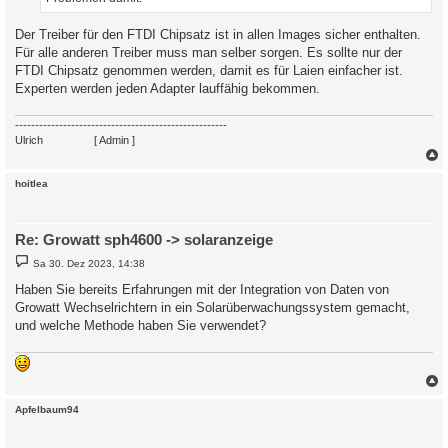
Der Treiber für den FTDI Chipsatz ist in allen Images sicher enthalten.
Für alle anderen Treiber muss man selber sorgen. Es sollte nur der
FTDI Chipsatz genommen werden, damit es für Laien einfacher ist.
Experten werden jeden Adapter lauffähig bekommen.
-----------------------------------------------------
Ulrich
. . . . . . . .
[ Admin ]
c
hoitlea
Re: Growatt sph4600 -> solaranzeige
B
Sa 30. Dez 2023, 14:38
e
i
Haben Sie bereits Erfahrungen mit der Integration von Daten von
t
Growatt Wechselrichtern in ein Solarüberwachungssystem gemacht,
r
a
und welche Methode haben Sie verwendet?
g
c
Apfelbaum94