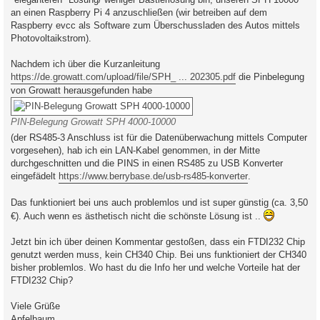
an einen Raspberry Pi 4 anzuschließen (wir betreiben auf dem
Raspberry evcc als Software zum Überschussladen des Autos mittels
Photovoltaikstrom).
Nachdem ich über die Kurzanleitung
https://de.growatt.com/upload/file/SPH_ ... 202305.pdf
die Pinbelegung
von Growatt herausgefunden habe
PIN-Belegung Growatt SPH 4000-10000
(der RS485-3 Anschluss ist für die Datenüberwachung mittels Computer
vorgesehen), hab ich ein LAN-Kabel genommen, in der Mitte
durchgeschnitten und die PINS in einen RS485 zu USB Konverter
eingefädelt
https://www.berrybase.de/usb-rs485-konverter
.
Das funktioniert bei uns auch problemlos und ist super günstig (ca. 3,50
€). Auch wenn es ästhetisch nicht die schönste Lösung ist ..
Jetzt bin ich über deinen Kommentar gestoßen, dass ein FTDI232 Chip
genutzt werden muss, kein CH340 Chip. Bei uns funktioniert der CH340
bisher problemlos. Wo hast du die Info her und welche Vorteile hat der
FTDI232 Chip?
Viele Grüße
Apfelbaum