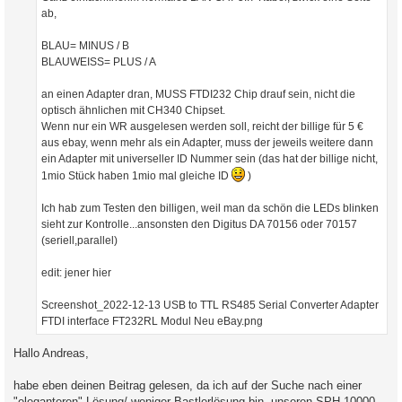
ab,
BLAU= MINUS / B
BLAUWEISS= PLUS / A
an einen Adapter dran, MUSS FTDI232 Chip drauf sein, nicht die
optisch ähnlichen mit CH340 Chipset.
Wenn nur ein WR ausgelesen werden soll, reicht der billige für 5 €
aus ebay, wenn mehr als ein Adapter, muss der jeweils weitere dann
ein Adapter mit universeller ID Nummer sein (das hat der billige nicht,
1mio Stück haben 1mio mal gleiche ID
)
Ich hab zum Testen den billigen, weil man da schön die LEDs blinken
sieht zur Kontrolle...ansonsten den Digitus DA 70156 oder 70157
(seriell,parallel)
edit: jener hier
Screenshot_2022-12-13 USB to TTL RS485 Serial Converter Adapter
FTDI interface FT232RL Modul Neu eBay.png
Hallo Andreas,
habe eben deinen Beitrag gelesen, da ich auf der Suche nach einer
"eleganteren" Lösung/ weniger Bastlerlösung bin, unseren SPH 10000