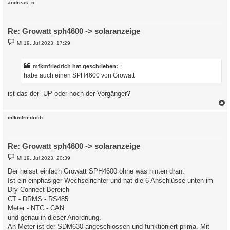
c
andreas_n
Re: Growatt sph4600 -> solaranzeige
B
Mi 19. Jul 2023, 17:29
e
i
t
r
mfkmfriedrich
hat geschrieben:
↑
a
habe auch einen SPH4600 von Growatt
g
ist das der -UP oder noch der Vorgänger?
c
mfkmfriedrich
Re: Growatt sph4600 -> solaranzeige
B
Mi 19. Jul 2023, 20:39
e
i
Der heisst einfach Growatt SPH4600 ohne was hinten dran.
t
Ist ein einphasiger Wechselrichter und hat die 6 Anschlüsse unten im
r
a
Dry-Connect-Bereich
g
CT - DRMS - RS485
Meter - NTC - CAN
und genau in dieser Anordnung.
An Meter ist der SDM630 angeschlossen und funktioniert prima. Mit