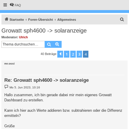
FAQ
S
Startseite
Foren-Übersicht
Allgemeines
u
Growatt sph4600 -> solaranzeige
c
Moderator:
Ulrich
h
Suche
Erweiterte Suche
e
1
2
3
4
Vorherige
40 Beiträge
mr.ossi
Re: Growatt sph4600 -> solaranzeige
B
Mo 5. Jun 2023, 10:16
e
i
Hallo zusammen, ich bin gerade dabei mir mein eigenes Growatt
t
Dashboard zu erstellen.
r
a
g
Kann ich hier auch Werte addieren bzw. subtrahieren oder die Differenz
ermitteln?
Grüße