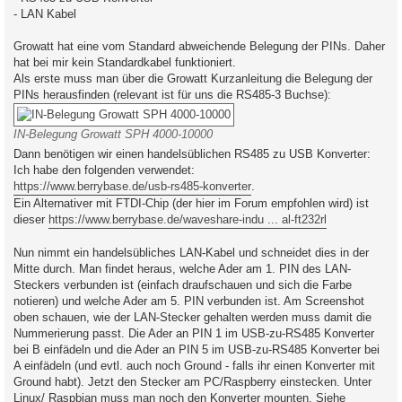
- LAN Kabel
Growatt hat eine vom Standard abweichende Belegung der PINs. Daher
hat bei mir kein Standardkabel funktioniert.
Als erste muss man über die Growatt Kurzanleitung die Belegung der
PINs herausfinden (relevant ist für uns die RS485-3 Buchse):
IN-Belegung Growatt SPH 4000-10000
Dann benötigen wir einen handelsüblichen RS485 zu USB Konverter:
Ich habe den folgenden verwendet:
https://www.berrybase.de/usb-rs485-konverter
.
Ein Alternativer mit FTDI-Chip (der hier im Forum empfohlen wird) ist
dieser
https://www.berrybase.de/waveshare-indu ... al-ft232rl
Nun nimmt ein handelsübliches LAN-Kabel und schneidet dies in der
Mitte durch. Man findet heraus, welche Ader am 1. PIN des LAN-
Steckers verbunden ist (einfach draufschauen und sich die Farbe
notieren) und welche Ader am 5. PIN verbunden ist. Am Screenshot
oben schauen, wie der LAN-Stecker gehalten werden muss damit die
Nummerierung passt. Die Ader an PIN 1 im USB-zu-RS485 Konverter
bei B einfädeln und die Ader an PIN 5 im USB-zu-RS485 Konverter bei
A einfädeln (und evtl. auch noch Ground - falls ihr einen Konverter mit
Ground habt). Jetzt den Stecker am PC/Raspberry einstecken. Unter
Linux/ Raspbian muss man noch den Konverter mounten. Siehe