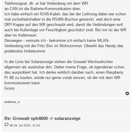
Telefonsignal, dh. er hat Verbindung mit dem WR.
an CAN ist die Batterie-Kommunikation dran.
Ich habe einfach ein RJ45-Kabel, das bei der Liefrrung dabei war schon
mal sicherheitshalber in die RS485-Buchse gesteckt, weil doch eine
DRY-Kappe auf den WR geschraubt wird, damit die Verbindungen evtl.
auch bei Außenlage vor Feuchtigkeit geschützt sind. Bei mir ist der WR
aber im Kellerraum.
Deswegen - vermute ich - bekomme ich einfach keine WLAN-
Verbindung mit der Fritz.Box im Wohnzimmer. Obwohl das Handy das
problemlos hinbekommt.
In der Liste bei Solaranzeige stehen die Growatt Wechselrichter
allgemein als auslesbar drin. Daher meine Frage, ob irgendeiner schon
das ausprobiert hat. Ich denke wirklich darüber nach, einen Raspberry
Pi 4B zu kaufen, würde nur gerne vorab wissen, ob der mit dem WR
kommunizieren kann.
Gruss
c
andreas_n
Re: Growatt sph4600 -> solaranzeige
B
Mi 19. Jul 2023, 21:01
e
i