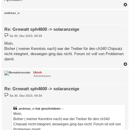
c
andreas_n
Re: Growatt sph4600 -> solaranzeige
B
Sa 30. Dez 2023, 09:26
e
i
Moin,
t
Bisher ( meiner Kenntnis nach) war der Treiber für den ch340 Chipsatz
r
a
nicht integriert, deswegen ging das nicht. Forum ist voll von Problemen
g
damit.
c
Ulrich
Administrator
Re: Growatt sph4600 -> solaranzeige
B
Sa 30. Dez 2023, 09:34
e
i
t
r
andreas_n
hat geschrieben:
↑
a
Moin,
g
Bisher ( meiner Kenntnis nach) war der Treiber für den ch340
Chipsatz nicht integriert, deswegen ging das nicht. Forum ist voll von
Problemen damit.