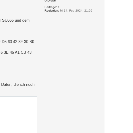
U.Dicke
h
o
Beiträge:
1
Registriert:
Mi 14. Feb 2024, 21:26
b
e
n
 DTSU666 und dem
F D5 60 42 3F 30 B0
B6 3E 45 A1 CB 43
Daten, die ich noch