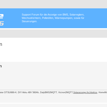
Support Forum für die Anzeige von BMS, Solarreglern,
Wechselrichtern, Pelletöfen, Wärmepumpen, sowie für
Steuerungen.
n
n
eter DTSU666-H, DIY Akku 48V 560Ah, DalyBMS2MQTT, Victron2MQTT,
Solaranzeige Architektur
, HomeMa