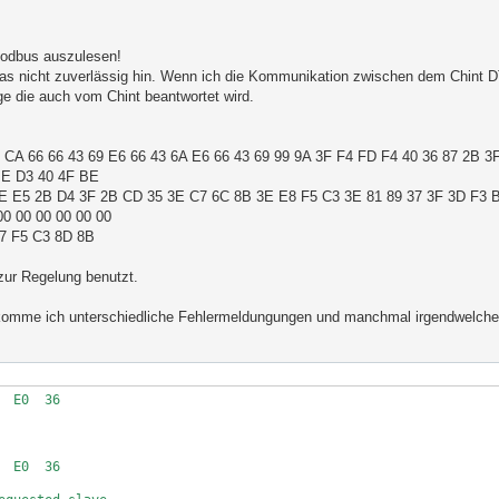
Modbus auszulesen!
s nicht zuverlässig hin. Wenn ich die Kommunikation zwischen dem Chint
e die auch vom Chint beantwortet wird.
3 CA 66 66 43 69 E6 66 43 6A E6 66 43 69 99 9A 3F F4 FD F4 40 36 87 2B 3
BE D3 40 4F BE
3E E5 2B D4 3F 2B CD 35 3E C7 6C 8B 3E E8 F5 C3 3E 81 89 37 3F 3D F3 
00 00 00 00 00 00
47 F5 C3 8D 8B
zur Regelung benutzt.
omme ich unterschiedliche Fehlermeldungungen und manchmal irgendwelche 
 E0  36  

 

 E0  36  
