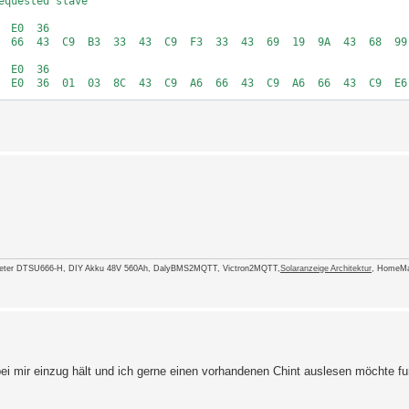
quested slave

 E0  36  

  66  43  C9  B3  33  43  C9  F3  33  43  69  19  9A  43  68  99
 E0  36  

  E0  36  01  03  8C  43  C9  A6  66  43  C9  A6  66  43  C9  E6 
 E0  36  

eter DTSU666-H, DIY Akku 48V 560Ah, DalyBMS2MQTT, Victron2MQTT,
Solaranzeige Architektur
, HomeMa
ei mir einzug hält und ich gerne einen vorhandenen Chint auslesen möchte fun