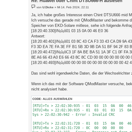
Re: Huawei oder Chint DTSU666-H auslesen
B
von
U.Dicke
»
Mi 14. Feb 2024, 22:11
e
i
Ja, ich habe großes Interesse einen Chint DTSU666 mid 
t
Ich versuche das gerade mit QModMaster und bekomme da
r
a
Speicher von EKD-Solare mitlese, sehe ich folgende Anfrag
g
[18:20:40.330]IN¡û¡ô01 03 15 0A 00 46 E0 36
Antwort:
[18:20:40.401]IN¡û¡ô01 03 8C 43 CA F3 33 43 CA D9 9A 4
F3 3D EA 7E FA 3E FF B1 5B 3D 9B DA 51 BF 94 2F 83 
[18:20:40.472]IN¡û¡ôC3 1F 8A BE BA 51 1A 3F C1 0F FA 
8E A6 66 43 A0 E6 66 43 8C 8C CD 00 00 00 00 00 00 00 
[18:20:40.493]IN¡û¡ô00 00 00 00 00 00 00 00 00 00 00 42 
Das sind wohl irgendwelche Daten, die der Wechselrichter 
Wenn ich das mit der Software QModMaster versuche, bek
nicht analysiert habe.
CODE:
ALLES AUSWÄHLEN
[RTU]>Tx > 22:02:30:935 - 01  03  15  0A  00  46 
[RTU]>Rx > 22:02:30:935 - 01  03  01  03  15  0A 
Sys > 22:02:30:942 - Error : Invalid CRC

[RTU]>Tx > 22:02:31:720 - 01  03  15  0A  00  46 
[RTU]>Rx > 22:02:31:720 - 0C  00  00  00  00  
