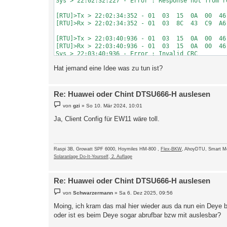
Sys > 22:02:32:227 - Error : Response not from re
[RTU]>Tx > 22:02:34:352 - 01  03  15  0A  00  46 
[RTU]>Rx > 22:02:34:352 - 01  03  8C  43  C9  A6
[RTU]>Tx > 22:03:40:936 - 01  03  15  0A  00  46 
[RTU]>Rx > 22:03:40:936 - 01  03  15  0A  00  46
Sys > 22:03:40:936 - Error : Invalid CRC

Hat jemand eine Idee was zu tun ist?
[RTU]>Tx > 22:03:42:728 - 01  03  15  0A  00  46 
Re: Huawei oder Chint DTSU666-H auslesen
B
von
gzi
»
So 10. Mär 2024, 10:01
e
i
Ja, Client Config für EW11 wäre toll.
t
r
a
g
Raspi 3B, Growatt SPF 6000, Hoymiles HM-800 ,
Flex-BKW
, AhoyDTU, Smart M
Solaranlage Do-It-Yourself, 2. Auflage
Re: Huawei oder Chint DTSU666-H auslesen
B
von
Schwarzermann
»
Sa 6. Dez 2025, 09:56
e
i
Moing, ich kram das mal hier wieder aus da nun ein Deye b
t
oder ist es beim Deye sogar abrufbar bzw mit auslesbar?
r
a
g