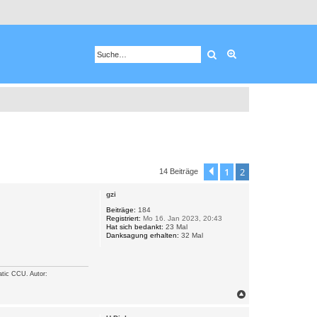
Suche
Erweiterte Suche
1
2
Vorherige
14 Beiträge
gzi
Beiträge:
184
Registriert:
Mo 16. Jan 2023, 20:43
Hat sich bedankt:
23 Mal
Danksagung erhalten:
32 Mal
tic CCU. Autor:
N
a
c