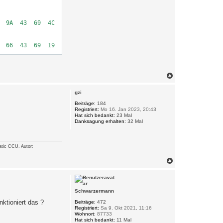
  9A  43  69  4C  CD  3F  E8  72  B0  40  3A  8F  5C  3F  CC  49
 66  43  69  19  

N
a
c
gzi
h
o
Beiträge:
184
Registriert:
Mo 16. Jan 2023, 20:43
b
Hat sich bedankt:
23 Mal
e
Danksagung erhalten:
32 Mal
n
tic CCU. Autor:
N
a
c
h
o
Schwarzermann
b
ktioniert das ?
e
Beiträge:
472
Registriert:
Sa 9. Okt 2021, 11:16
n
Wohnort:
87733
Hat sich bedankt:
11 Mal