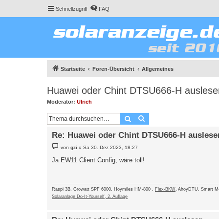
Schnellzugriff
FAQ
Startseite
Foren-Übersicht
Allgemeines
Huawei oder Chint DTSU666-H auslese
Moderator:
Ulrich
Suche
Erweiterte Suche
Re: Huawei oder Chint DTSU666-H auslese
B
von
gzi
»
Sa 30. Dez 2023, 18:27
e
i
Ja EW11 Client Config, wäre toll!
t
r
a
g
Raspi 3B, Growatt SPF 6000, Hoymiles HM-800 ,
Flex-BKW
, AhoyDTU, Smart M
Solaranlage Do-It-Yourself, 2. Auflage