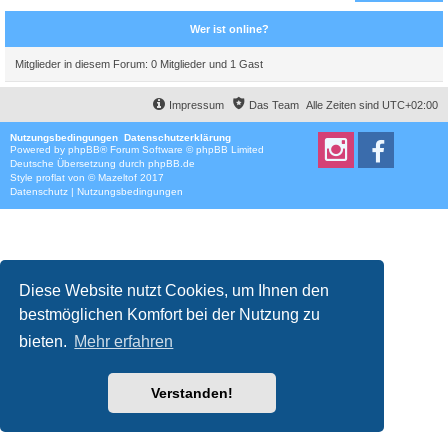
Wer ist online?
Mitglieder in diesem Forum: 0 Mitglieder und 1 Gast
Impressum
Das Team
Alle Zeiten sind
UTC+02:00
Nutzungsbedingungen
Datenschutzerklärung
Powered by
phpBB
® Forum Software © phpBB Limited
Deutsche Übersetzung durch
phpBB.de
Style
proflat
von ©
Mazeltof
2017
Datenschutz
|
Nutzungsbedingungen
Diese Website nutzt Cookies, um Ihnen den
bestmöglichen Komfort bei der Nutzung zu
bieten.
Mehr erfahren
Verstanden!