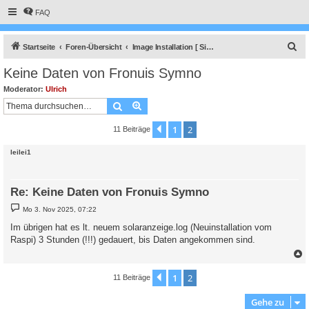
FAQ
S
Startseite
Foren-Übersicht
Image Installation [ Single-Regler Version ]
u
Keine Daten von Fronuis Symno
c
Moderator:
Ulrich
h
Suche
Erweiterte Suche
e
1
2
Vorherige
11 Beiträge
leilei1
Re: Keine Daten von Fronuis Symno
B
Mo 3. Nov 2025, 07:22
e
i
Im übrigen hat es lt. neuem solaranzeige.log (Neuinstallation vom
t
Raspi) 3 Stunden (!!!) gedauert, bis Daten angekommen sind.
r
a
g
c
1
2
Vorherige
11 Beiträge
Gehe zu