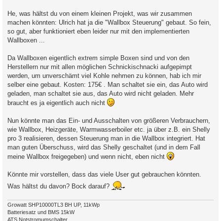
He, was hältst du von einem kleinen Projekt, was wir zusammen
machen könnten: Ulrich hat ja die "Wallbox Steuerung" gebaut. So fein,
so gut, aber funktioniert eben leider nur mit den implementierten
Wallboxen ...
Da Wallboxen eigentlich extrem simple Boxen sind und von den
Herstellern nur mit allen möglichen Schnickischnacki aufgepimpt
werden, um unverschämt viel Kohle nehmen zu können, hab ich mir
selber eine gebaut. Kosten: 175€ . Man schaltet sie ein, das Auto wird
geladen, man schaltet sie aus, das Auto wird nicht geladen. Mehr
braucht es ja eigentlich auch nicht
Nun könnte man das Ein- und Ausschalten von größeren Verbrauchern,
wie Wallbox, Heizgeräte, Warmwasserboiler etc. ja über z.B. ein Shelly
pro 3 realisieren, dessen Steuerung man in die Wallbox integriert. Hat
man guten Überschuss, wird das Shelly geschaltet (und in dem Fall
meine Wallbox freigegeben) und wenn nicht, eben nicht
Könnte mir vorstellen, dass das viele User gut gebrauchen könnten.
Was hältst du davon? Bock darauf?
Growatt SHP10000TL3 BH UP, 11kWp
Batteriesatz und BMS 15kW
ATS Notstromumschalter