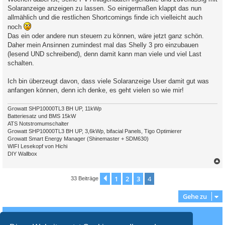
Solaranzeige anzeigen zu lassen. So einigermaßen klappt das nun
allmählich und die restlichen Shortcomings finde ich vielleicht auch
noch
Das ein oder andere nun steuern zu können, wäre jetzt ganz schön.
Daher mein Ansinnen zumindest mal das Shelly 3 pro einzubauen
(lesend UND schreibend), denn damit kann man viele und viel Last
schalten.
Ich bin überzeugt davon, dass viele Solaranzeige User damit gut was
anfangen können, denn ich denke, es geht vielen so wie mir!
Growatt SHP10000TL3 BH UP, 11kWp
Batteriesatz und BMS 15kW
ATS Notstromumschalter
Growatt SHP10000TL3 BH UP, 3,6kWp, bifacial Panels, Tigo Optimierer
Growatt Smart Energy Manager (Shinemaster + SDM630)
WIFI Lesekopf von Hichi
DIY Wallbox
c
1
2
3
4
Vorherige
33 Beiträge
Gehe zu
Wer ist online?