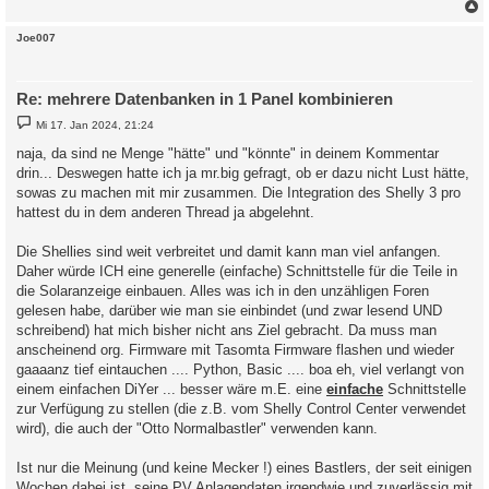
c
Joe007
Re: mehrere Datenbanken in 1 Panel kombinieren
B
Mi 17. Jan 2024, 21:24
e
i
naja, da sind ne Menge "hätte" und "könnte" in deinem Kommentar
t
drin... Deswegen hatte ich ja mr.big gefragt, ob er dazu nicht Lust hätte,
r
a
sowas zu machen mit mir zusammen. Die Integration des Shelly 3 pro
g
hattest du in dem anderen Thread ja abgelehnt.
Die Shellies sind weit verbreitet und damit kann man viel anfangen.
Daher würde ICH eine generelle (einfache) Schnittstelle für die Teile in
die Solaranzeige einbauen. Alles was ich in den unzähligen Foren
gelesen habe, darüber wie man sie einbindet (und zwar lesend UND
schreibend) hat mich bisher nicht ans Ziel gebracht. Da muss man
anscheinend org. Firmware mit Tasomta Firmware flashen und wieder
gaaaanz tief eintauchen .... Python, Basic .... boa eh, viel verlangt von
einem einfachen DiYer ... besser wäre m.E. eine
einfache
Schnittstelle
zur Verfügung zu stellen (die z.B. vom Shelly Control Center verwendet
wird), die auch der "Otto Normalbastler" verwenden kann.
Ist nur die Meinung (und keine Mecker !) eines Bastlers, der seit einigen
Wochen dabei ist, seine PV Anlagendaten irgendwie und zuverlässig mit