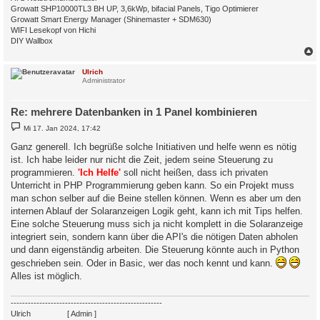
Growatt SHP10000TL3 BH UP, 3,6kWp, bifacial Panels, Tigo Optimierer
Growatt Smart Energy Manager (Shinemaster + SDM630)
WIFI Lesekopf von Hichi
DIY Wallbox
c
Ulrich
Administrator
Re: mehrere Datenbanken in 1 Panel kombinieren
B
Mi 17. Jan 2024, 17:42
e
i
Ganz generell. Ich begrüße solche Initiativen und helfe wenn es nötig
t
ist. Ich habe leider nur nicht die Zeit, jedem seine Steuerung zu
r
a
programmieren.
'Ich Helfe'
soll nicht heißen, dass ich privaten
g
Unterricht in PHP Programmierung geben kann. So ein Projekt muss
man schon selber auf die Beine stellen können. Wenn es aber um den
internen Ablauf der Solaranzeigen Logik geht, kann ich mit Tips helfen.
Eine solche Steuerung muss sich ja nicht komplett in die Solaranzeige
integriert sein, sondern kann über die API's die nötigen Daten abholen
und dann eigenständig arbeiten. Die Steuerung könnte auch in Python
geschrieben sein. Oder in Basic, wer das noch kennt und kann.
Alles ist möglich.
-----------------------------------------------------
Ulrich
. . . . . . . .
[ Admin ]