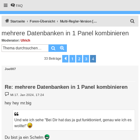
FAQ
S
Startseite
Foren-Übersicht
Multi-Regler-Version [ bis zu 6 Geräten an einem Raspberry Pi ]
u
mehrere Datenbanken in 1 Panel kombinieren
c
Moderator:
Ulrich
h
Suche
Erweiterte Suche
e
1
2
3
4
Vorherige
33 Beiträge
Joe007
Re: mehrere Datenbanken in 1 Panel kombinieren
B
Mi 17. Jan 2024, 17:24
e
i
hey hey mr.big
t
r
a
g
Und wie ich sehe "Bei Dir hat das ja gut funktioniert, genau wie ich es
wollte!"
Du bist ja ein Schelm