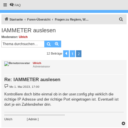
FAQ
S
Startseite
Foren-Übersicht
Fragen zu Reglern, Wallboxen und Wechselrichter
u
IAMMETER auslesen
c
Moderator:
Ulrich
h
Suche
Erweiterte Suche
e
1
2
Vorherige
12 Beiträge
Ulrich
Administrator
Re: IAMMETER auslesen
B
Mo 1. Mai 2023, 17:00
e
i
Kontrolliere doch bitte einmal ob in der user.config.php wirklich die
t
richtige IP Adresse und der richtige Port eingetragen ist. Eventuell ist
r
a
dort je ein Zahlendreher drin.
g
-----------------------------------------------------
Ulrich
. . . . . . . .
[ Admin ]