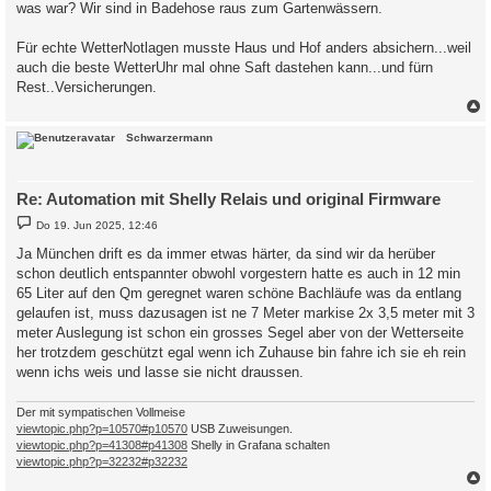
was war? Wir sind in Badehose raus zum Gartenwässern.
Für echte WetterNotlagen musste Haus und Hof anders absichern...weil
auch die beste WetterUhr mal ohne Saft dastehen kann...und fürn
Rest..Versicherungen.
c
Schwarzermann
Re: Automation mit Shelly Relais und original Firmware
B
Do 19. Jun 2025, 12:46
e
i
Ja München drift es da immer etwas härter, da sind wir da herüber
t
schon deutlich entspannter obwohl vorgestern hatte es auch in 12 min
r
a
65 Liter auf den Qm geregnet waren schöne Bachläufe was da entlang
g
gelaufen ist, muss dazusagen ist ne 7 Meter markise 2x 3,5 meter mit 3
meter Auslegung ist schon ein grosses Segel aber von der Wetterseite
her trotzdem geschützt egal wenn ich Zuhause bin fahre ich sie eh rein
wenn ichs weis und lasse sie nicht draussen.
Der mit sympatischen Vollmeise
viewtopic.php?p=10570#p10570
USB Zuweisungen.
viewtopic.php?p=41308#p41308
Shelly in Grafana schalten
viewtopic.php?p=32232#p32232