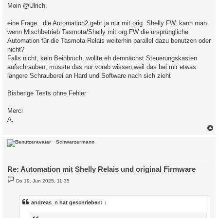
i
Moin @Ulrich,
t
r
a
eine Frage...die Automation2 geht ja nur mit orig. Shelly FW, kann man
g
wenn Mischbetrieb Tasmota/Shelly mit org.FW die ursprüngliche
Automation für die Tasmota Relais weiterhin parallel dazu benutzen oder
nicht?
Falls nicht, kein Beinbruch, wollte eh demnächst Steuerungskasten
aufschrauben, müsste das nur vorab wissen,weil das bei mir etwas
längere Schrauberei an Hard und Software nach sich zieht
Bisherige Tests ohne Fehler
Merci
A.
c
Schwarzermann
Re: Automation mit Shelly Relais und original Firmware
B
Do 19. Jun 2025, 11:35
e
i
t
r
andreas_n
hat geschrieben:
↑
a
g