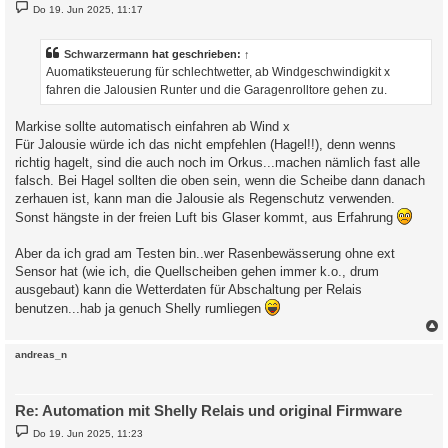
B
Do 19. Jun 2025, 11:17
e
i
t
r
Schwarzermann
hat geschrieben:
↑
a
Auomatiksteuerung für schlechtwetter, ab Windgeschwindigkit x
g
fahren die Jalousien Runter und die Garagenrolltore gehen zu.
Markise sollte automatisch einfahren ab Wind x
Für Jalousie würde ich das nicht empfehlen (Hagel!!), denn wenns
richtig hagelt, sind die auch noch im Orkus...machen nämlich fast alle
falsch. Bei Hagel sollten die oben sein, wenn die Scheibe dann danach
zerhauen ist, kann man die Jalousie als Regenschutz verwenden.
Sonst hängste in der freien Luft bis Glaser kommt, aus Erfahrung
Aber da ich grad am Testen bin..wer Rasenbewässerung ohne ext
Sensor hat (wie ich, die Quellscheiben gehen immer k.o., drum
ausgebaut) kann die Wetterdaten für Abschaltung per Relais
benutzen...hab ja genuch Shelly rumliegen
c
andreas_n
Re: Automation mit Shelly Relais und original Firmware
B
Do 19. Jun 2025, 11:23
e