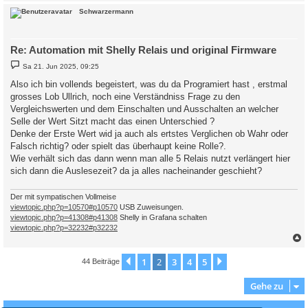
c
Schwarzermann
Re: Automation mit Shelly Relais und original Firmware
B
Sa 21. Jun 2025, 09:25
e
i
Also ich bin vollends begeistert, was du da Programiert hast , erstmal
t
grosses Lob Ullrich, noch eine Verständniss Frage zu den
r
a
Vergleichswerten und dem Einschalten und Ausschalten an welcher
g
Selle der Wert Sitzt macht das einen Unterschied ?
Denke der Erste Wert wid ja auch als ertstes Verglichen ob Wahr oder
Falsch richtig? oder spielt das überhaupt keine Rolle?.
Wie verhält sich das dann wenn man alle 5 Relais nutzt verlängert hier
sich dann die Auslesezeit? da ja alles nacheinander geschieht?
Der mit sympatischen Vollmeise
viewtopic.php?p=10570#p10570
USB Zuweisungen.
viewtopic.php?p=41308#p41308
Shelly in Grafana schalten
viewtopic.php?p=32232#p32232
c
1
2
3
4
5
Vorherige
Nächste
44 Beiträge
Gehe zu