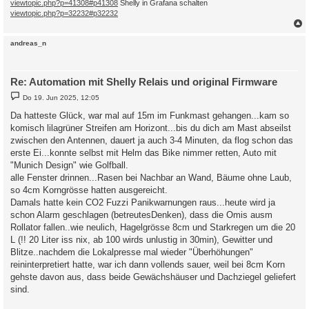
viewtopic.php?p=41308#p41308
Shelly in Grafana schalten
viewtopic.php?p=32232#p32232
c
andreas_n
Re: Automation mit Shelly Relais und original Firmware
B
Do 19. Jun 2025, 12:05
e
i
Da hatteste Glück, war mal auf 15m im Funkmast gehangen...kam so
t
komisch lilagrüner Streifen am Horizont...bis du dich am Mast abseilst
r
a
zwischen den Antennen, dauert ja auch 3-4 Minuten, da flog schon das
g
erste Ei...konnte selbst mit Helm das Bike nimmer retten, Auto mit
"Munich Design" wie Golfball.
alle Fenster drinnen...Rasen bei Nachbar an Wand, Bäume ohne Laub,
so 4cm Korngrösse hatten ausgereicht.
Damals hatte kein CO2 Fuzzi Panikwarnungen raus...heute wird ja
schon Alarm geschlagen (betreutesDenken), dass die Omis ausm
Rollator fallen..wie neulich, Hagelgrösse 8cm und Starkregen um die 20
L (!! 20 Liter iss nix, ab 100 wirds unlustig in 30min), Gewitter und
Blitze..nachdem die Lokalpresse mal wieder "Überhöhungen"
reininterpretiert hatte, war ich dann vollends sauer, weil bei 8cm Korn
gehste davon aus, dass beide Gewächshäuser und Dachziegel geliefert
sind.