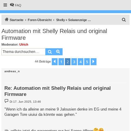
FAQ
S
Startseite
Foren-Übersicht
Shelly + Solaranzeige + Steuerung + HomeMatic
u
Automation mit Shelly Relais und original
c
Firmware
h
Moderator:
Ulrich
e
Suche
Erweiterte Suche
1
2
3
4
5
Vorherige
Nächste
44 Beiträge
andreas_n
Re: Automation mit Shelly Relais und original
Firmware
B
Di 17. Jun 2025, 13:46
e
i
"Wenn ich da alleine an meine 9 Jalousien denke im EG und meine 4
t
Garagen Tore uiuiui da könnte was gehen."
r
a
g
äh, willste jetzt die garagentore nur bei Sonne öffnen