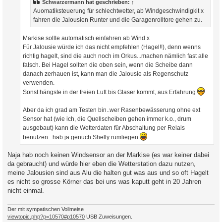
Schwarzermann
hat geschrieben:
↑
Auomatiksteuerung für schlechtwetter, ab Windgeschwindigkit x
fahren die Jalousien Runter und die Garagenrolltore gehen zu.
Markise sollte automatisch einfahren ab Wind x
Für Jalousie würde ich das nicht empfehlen (Hagel!!), denn wenns
richtig hagelt, sind die auch noch im Orkus...machen nämlich fast alle
falsch. Bei Hagel sollten die oben sein, wenn die Scheibe dann
danach zerhauen ist, kann man die Jalousie als Regenschutz
verwenden.
Sonst hängste in der freien Luft bis Glaser kommt, aus Erfahrung
Aber da ich grad am Testen bin..wer Rasenbewässerung ohne ext
Sensor hat (wie ich, die Quellscheiben gehen immer k.o., drum
ausgebaut) kann die Wetterdaten für Abschaltung per Relais
benutzen...hab ja genuch Shelly rumliegen
Naja hab noch keinen Windsensor an der Markise (es war keiner dabei
da gebraucht) und würde hier eben die Wetterstation dazu nutzen,
meine Jalousien sind aus Alu die halten gut was aus und so oft Hagelt
es nicht so grosse Körner das bei uns was kaputt geht in 20 Jahren
nicht einmal.
Der mit sympatischen Vollmeise
viewtopic.php?p=10570#p10570
USB Zuweisungen.