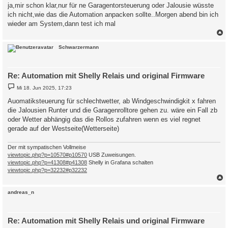
i
ja,mir schon klar,nur für ne Garagentorsteuerung oder Jalousie wüsste
t
ich nicht,wie das die Automation anpacken sollte..Morgen abend bin ich
r
a
wieder am System,dann test ich mal
g
c
Schwarzermann
Re: Automation mit Shelly Relais und original Firmware
B
Mi 18. Jun 2025, 17:23
e
i
Auomatiksteuerung für schlechtwetter, ab Windgeschwindigkit x fahren
t
die Jalousien Runter und die Garagenrolltore gehen zu. wäre ein Fall zb
r
a
oder Wetter abhängig das die Rollos zufahren wenn es viel regnet
g
gerade auf der Westseite(Wetterseite)
Der mit sympatischen Vollmeise
viewtopic.php?p=10570#p10570
USB Zuweisungen.
viewtopic.php?p=41308#p41308
Shelly in Grafana schalten
viewtopic.php?p=32232#p32232
c
andreas_n
Re: Automation mit Shelly Relais und original Firmware