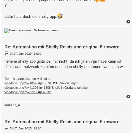
?
dafür hats doch die shelly app.
c
Schwarzermann
Re: Automation mit Shelly Relais und original Firmware
B
Di 17. Jun 2025, 18:00
e
i
nenene shelly app gibts bei mir nicht, da ich ja eh vpn habe kann ich
t
direkt aufs netzwerk zgreifen und jeden shelly so steuern wenn ich will.
r
a
g
Der mit sympatischen Vollmeise
viewtopic.php?p=10570#p10570
USB Zuweisungen.
viewtopic.php?p=41308#p41308
Shelly in Grafana schalten
viewtopic.php?p=32232#p32232
c
andreas_n
Re: Automation mit Shelly Relais und original Firmware
B
Di 17. Jun 2025, 18:06
e