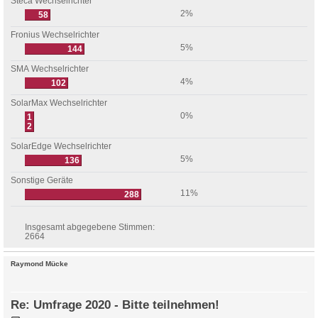
Steca Wechselrichter
2%
58
Fronius Wechselrichter
5%
144
SMA Wechselrichter
4%
102
SolarMax Wechselrichter
0%
1
2
SolarEdge Wechselrichter
5%
136
Sonstige Geräte
11%
288
Insgesamt abgegebene Stimmen:
2664
Raymond Mücke
Re: Umfrage 2020 - Bitte teilnehmen!