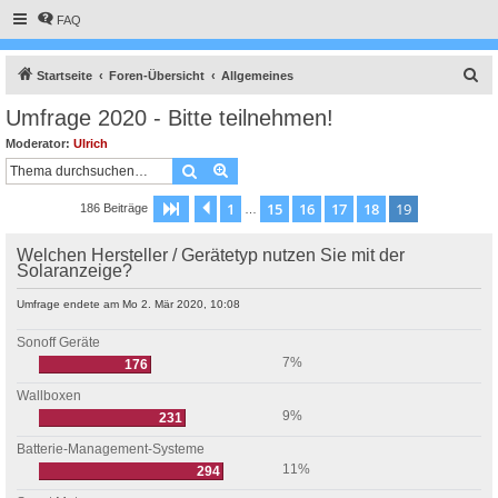
FAQ
S
Startseite
Foren-Übersicht
Allgemeines
u
Umfrage 2020 - Bitte teilnehmen!
c
Moderator:
Ulrich
h
Suche
Erweiterte Suche
e
1
15
16
17
18
19
Seite
19
Vorherige
von
19
186 Beiträge
…
Welchen Hersteller / Gerätetyp nutzen Sie mit der
Solaranzeige?
Umfrage endete am Mo 2. Mär 2020, 10:08
Sonoff Geräte
7%
176
Wallboxen
9%
231
Batterie-Management-Systeme
11%
294