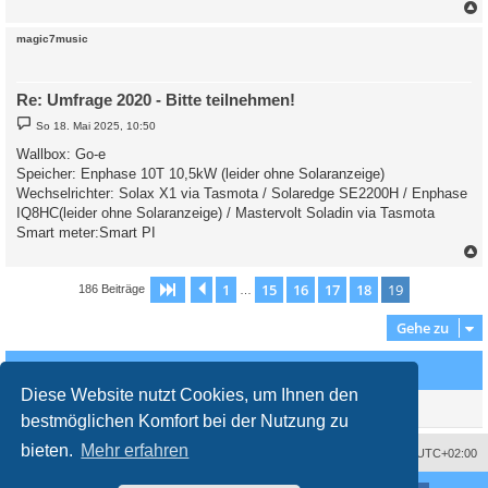
c
magic7music
Re: Umfrage 2020 - Bitte teilnehmen!
B
So 18. Mai 2025, 10:50
e
i
Wallbox: Go-e
t
Speicher: Enphase 10T 10,5kW (leider ohne Solaranzeige)
r
a
Wechselrichter: Solax X1 via Tasmota / Solaredge SE2200H / Enphase
g
IQ8HC(leider ohne Solaranzeige) / Mastervolt Soladin via Tasmota
Smart meter:Smart PI
c
1
15
16
17
18
19
Seite
19
Vorherige
von
19
186 Beiträge
…
Gehe zu
Wer ist online?
Diese Website nutzt Cookies, um Ihnen den
Mitglieder in diesem Forum: 0 Mitglieder und 1 Gast
bestmöglichen Komfort bei der Nutzung zu
bieten.
Mehr erfahren
Impressum
Das Team
Alle Zeiten sind
UTC+02:00