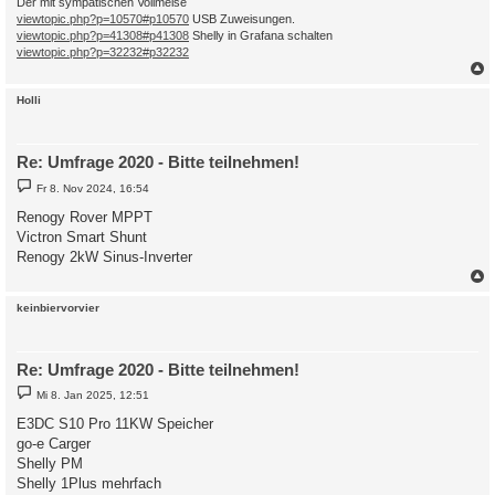
Der mit sympatischen Vollmeise
viewtopic.php?p=10570#p10570
USB Zuweisungen.
viewtopic.php?p=41308#p41308
Shelly in Grafana schalten
viewtopic.php?p=32232#p32232
c
Holli
Re: Umfrage 2020 - Bitte teilnehmen!
B
Fr 8. Nov 2024, 16:54
e
i
Renogy Rover MPPT
t
Victron Smart Shunt
r
a
Renogy 2kW Sinus-Inverter
g
c
keinbiervorvier
Re: Umfrage 2020 - Bitte teilnehmen!
B
Mi 8. Jan 2025, 12:51
e
i
E3DC S10 Pro 11KW Speicher
t
go-e Carger
r
a
Shelly PM
g
Shelly 1Plus mehrfach