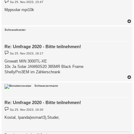
B
Sa 25. Nov 2023, 15:47
e
i
Mppsolar mpi10k
t
r
a
g
c
Schranzkoeter
Re: Umfrage 2020 - Bitte teilnehmen!
B
Sa 25. Nov 2023, 16:17
e
i
Growatt MIN 3000TL-XE
t
10x Ja Solar JAM60S20 385MR Black Frame
r
a
ShellyPro3EM im Zählerschrank
g
c
Schwarzermann
Re: Umfrage 2020 - Bitte teilnehmen!
B
Sa 25. Nov 2023, 16:30
e
i
Kostal, Ipanda(esmart3),Studer,
t
r
a
g