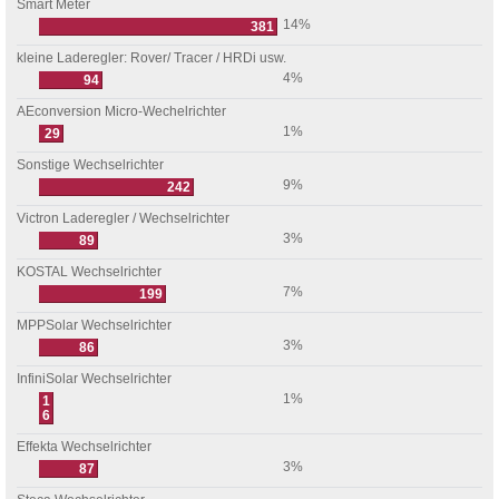
Smart Meter
14%
381
kleine Laderegler: Rover/ Tracer / HRDi usw.
4%
94
AEconversion Micro-Wechelrichter
1%
29
Sonstige Wechselrichter
9%
242
Victron Laderegler / Wechselrichter
3%
89
KOSTAL Wechselrichter
7%
199
MPPSolar Wechselrichter
3%
86
InfiniSolar Wechselrichter
1%
1
6
Effekta Wechselrichter
3%
87