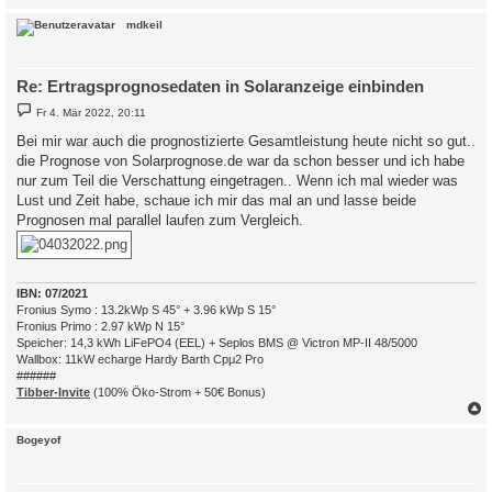
c
mdkeil
Re: Ertragsprognosedaten in Solaranzeige einbinden
B
Fr 4. Mär 2022, 20:11
e
i
Bei mir war auch die prognostizierte Gesamtleistung heute nicht so gut..
t
die Prognose von Solarprognose.de war da schon besser und ich habe
r
a
nur zum Teil die Verschattung eingetragen.. Wenn ich mal wieder was
g
Lust und Zeit habe, schaue ich mir das mal an und lasse beide
Prognosen mal parallel laufen zum Vergleich.
IBN: 07/2021
Fronius Symo : 13.2kWp S 45° + 3.96 kWp S 15°
Fronius Primo : 2.97 kWp N 15°
Speicher: 14,3 kWh LiFePO4 (EEL) + Seplos BMS @ Victron MP-II 48/5000
Wallbox: 11kW echarge Hardy Barth Cpμ2 Pro
######
Tibber-Invite
(100% Öko-Strom + 50€ Bonus)
c
Bogeyof