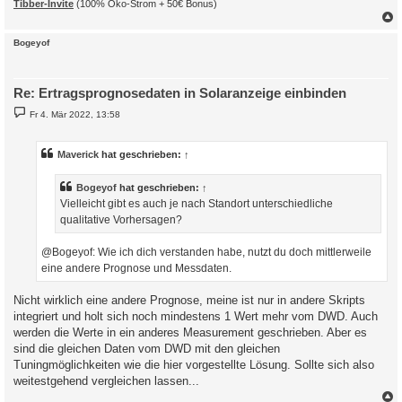
Tibber-Invite
(100% Öko-Strom + 50€ Bonus)
c
Bogeyof
Re: Ertragsprognosedaten in Solaranzeige einbinden
B
Fr 4. Mär 2022, 13:58
e
i
t
r
Maverick
hat geschrieben:
↑
a
g
Bogeyof
hat geschrieben:
↑
Vielleicht gibt es auch je nach Standort unterschiedliche
qualitative Vorhersagen?
@Bogeyof: Wie ich dich verstanden habe, nutzt du doch mittlerweile
eine andere Prognose und Messdaten.
Nicht wirklich eine andere Prognose, meine ist nur in andere Skripts
integriert und holt sich noch mindestens 1 Wert mehr vom DWD. Auch
werden die Werte in ein anderes Measurement geschrieben. Aber es
sind die gleichen Daten vom DWD mit den gleichen
Tuningmöglichkeiten wie die hier vorgestellte Lösung. Sollte sich also
weitestgehend vergleichen lassen...