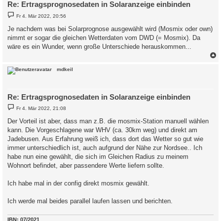
Re: Ertragsprognosedaten in Solaranzeige einbinden
B
Fr 4. Mär 2022, 20:56
e
i
Je nachdem was bei Solarprognose ausgewählt wird (Mosmix oder own)
t
nimmt er sogar die gleichen Wetterdaten vom DWD (= Mosmix). Da
r
a
wäre es ein Wunder, wenn große Unterschiede herauskommen...
g
c
mdkeil
Re: Ertragsprognosedaten in Solaranzeige einbinden
B
Fr 4. Mär 2022, 21:08
e
i
Der Vorteil ist aber, dass man z.B. die mosmix-Station manuell wählen
t
kann. Die Vorgeschlagene war WHV (ca. 30km weg) und direkt am
r
a
Jadebusen. Aus Erfahrung weiß ich, dass dort das Wetter so gut wie
g
immer unterschiedlich ist, auch aufgrund der Nähe zur Nordsee.. Ich
habe nun eine gewählt, die sich im Gleichen Radius zu meinem
Wohnort befindet, aber passendere Werte liefern sollte.
Ich habe mal in der config direkt mosmix gewählt.
Ich werde mal beides parallel laufen lassen und berichten.
IBN: 07/2021