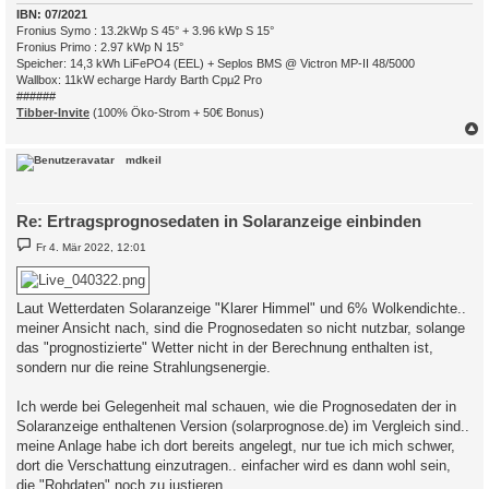
IBN: 07/2021
Fronius Symo : 13.2kWp S 45° + 3.96 kWp S 15°
Fronius Primo : 2.97 kWp N 15°
Speicher: 14,3 kWh LiFePO4 (EEL) + Seplos BMS @ Victron MP-II 48/5000
Wallbox: 11kW echarge Hardy Barth Cpμ2 Pro
######
Tibber-Invite
(100% Öko-Strom + 50€ Bonus)
c
mdkeil
Re: Ertragsprognosedaten in Solaranzeige einbinden
B
Fr 4. Mär 2022, 12:01
e
i
t
r
Laut Wetterdaten Solaranzeige "Klarer Himmel" und 6% Wolkendichte..
a
g
meiner Ansicht nach, sind die Prognosedaten so nicht nutzbar, solange
das "prognostizierte" Wetter nicht in der Berechnung enthalten ist,
sondern nur die reine Strahlungsenergie.
Ich werde bei Gelegenheit mal schauen, wie die Prognosedaten der in
Solaranzeige enthaltenen Version (solarprognose.de) im Vergleich sind..
meine Anlage habe ich dort bereits angelegt, nur tue ich mich schwer,
dort die Verschattung einzutragen.. einfacher wird es dann wohl sein,
die "Rohdaten" noch zu justieren..