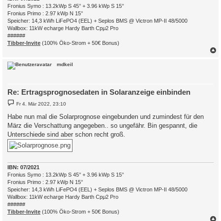
Fronius Symo : 13.2kWp S 45° + 3.96 kWp S 15°
Fronius Primo : 2.97 kWp N 15°
Speicher: 14,3 kWh LiFePO4 (EEL) + Seplos BMS @ Victron MP-II 48/5000
Wallbox: 11kW echarge Hardy Barth Cpμ2 Pro
######
Tibber-Invite
(100% Öko-Strom + 50€ Bonus)
c
mdkeil
Re: Ertragsprognosedaten in Solaranzeige einbinden
B
Fr 4. Mär 2022, 23:10
e
i
Habe nun mal die Solarprognose eingebunden und zumindest für den
t
März die Verschattung angegeben.. so ungefähr. Bin gespannt, die
r
a
Unterschiede sind aber schon recht groß.
g
IBN: 07/2021
Fronius Symo : 13.2kWp S 45° + 3.96 kWp S 15°
Fronius Primo : 2.97 kWp N 15°
Speicher: 14,3 kWh LiFePO4 (EEL) + Seplos BMS @ Victron MP-II 48/5000
Wallbox: 11kW echarge Hardy Barth Cpμ2 Pro
######
Tibber-Invite
(100% Öko-Strom + 50€ Bonus)