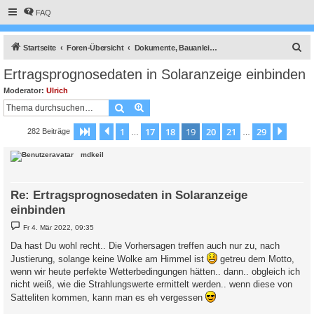
FAQ
S
Startseite
Foren-Übersicht
Dokumente, Bauanleitungen und How To's
u
Ertragsprognosedaten in Solaranzeige einbinden
c
Moderator:
Ulrich
h
Suche
Erweiterte Suche
e
1
17
18
19
20
21
29
Seite
19
Vorherige
von
29
Nächs
282 Beiträge
…
…
mdkeil
Re: Ertragsprognosedaten in Solaranzeige
einbinden
B
Fr 4. Mär 2022, 09:35
e
i
Da hast Du wohl recht.. Die Vorhersagen treffen auch nur zu, nach
t
Justierung, solange keine Wolke am Himmel ist
r
getreu dem Motto,
a
wenn wir heute perfekte Wetterbedingungen hätten.. dann.. obgleich ich
g
nicht weiß, wie die Strahlungswerte ermittelt werden.. wenn diese von
Satteliten kommen, kann man es eh vergessen