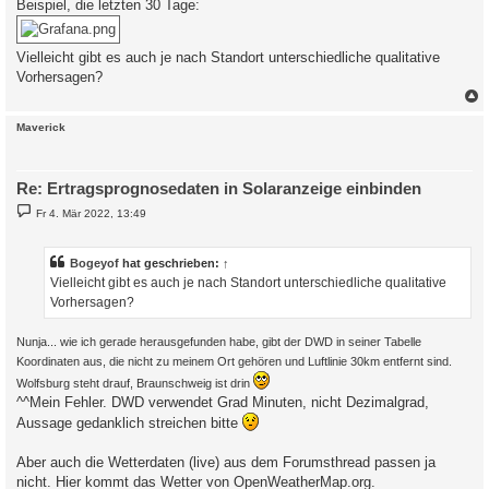
Beispiel, die letzten 30 Tage:
Vielleicht gibt es auch je nach Standort unterschiedliche qualitative
Vorhersagen?
c
Maverick
Re: Ertragsprognosedaten in Solaranzeige einbinden
B
Fr 4. Mär 2022, 13:49
e
i
t
r
Bogeyof
hat geschrieben:
↑
a
Vielleicht gibt es auch je nach Standort unterschiedliche qualitative
g
Vorhersagen?
Nunja... wie ich gerade herausgefunden habe, gibt der DWD in seiner Tabelle
Koordinaten aus, die nicht zu meinem Ort gehören und Luftlinie 30km entfernt sind.
Wolfsburg steht drauf, Braunschweig ist drin
^^Mein Fehler. DWD verwendet Grad Minuten, nicht Dezimalgrad,
Aussage gedanklich streichen bitte
Aber auch die Wetterdaten (live) aus dem Forumsthread passen ja
nicht. Hier kommt das Wetter von OpenWeatherMap.org.