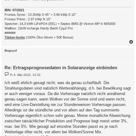
IBN: 07/2021
Fronius Symo : 13.2kWp S 45° + 3.96 kWp S 15°
Fronius Primo : 2.97 kWp N 15°
Speicher: 14,3 kWh LiFePO4 (EEL) + Seplos BMS @ Victron MP-II 48/5000
Wallbox: 11kW echarge Hardy Barth Cpμ2 Pro
######
Tibber-Invite
(100% Öko-Strom + 50€ Bonus)
c
Bogeyof
Re: Ertragsprognosedaten in Solaranzeige einbinden
B
Fr 4. Mär 2022, 12:31
e
i
Ich weiß ehrlich gesagt nicht, was da genau schiefläuft. Die
t
Strahlungsdaten sind natürlich Wetterabhängig, d.h. bei Bewölkung sagt
r
a
er auch weniger voraus. Da die Vorhersage natürlich nicht annähernd
g
genau sagen kann, wann Wolken vor der Sonne sind und wann nicht,
wird eine Live-Darstellung nie zur Stundenweisen Vorhersage passen.
Allerdings ist die stündliche und vor allem auf den Tag summierte
Vorhersage eigentlich schon sehr genau. Meine monatliche Abweichung
zwischen tatsächlicher Produktion und Prognose liegt meist unter 3%,
max. bei 5%. Wie gesagt auf einzelne Stunden passt es je nach
Wetterlage öfter nicht, vor allem bei Wolken/Sonne Mix.