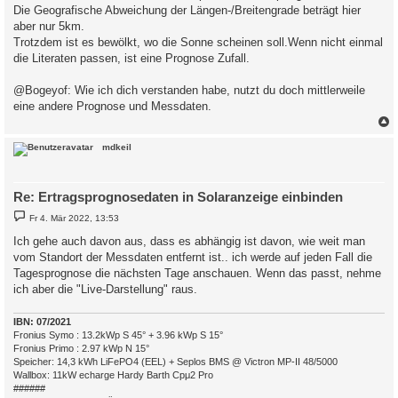
Die Geografische Abweichung der Längen-/Breitengrade beträgt hier
aber nur 5km.
Trotzdem ist es bewölkt, wo die Sonne scheinen soll.Wenn nicht einmal
die Literaten passen, ist eine Prognose Zufall.
@Bogeyof: Wie ich dich verstanden habe, nutzt du doch mittlerweile
eine andere Prognose und Messdaten.
c
mdkeil
Re: Ertragsprognosedaten in Solaranzeige einbinden
B
Fr 4. Mär 2022, 13:53
e
i
Ich gehe auch davon aus, dass es abhängig ist davon, wie weit man
t
vom Standort der Messdaten entfernt ist.. ich werde auf jeden Fall die
r
a
Tagesprognose die nächsten Tage anschauen. Wenn das passt, nehme
g
ich aber die "Live-Darstellung" raus.
IBN: 07/2021
Fronius Symo : 13.2kWp S 45° + 3.96 kWp S 15°
Fronius Primo : 2.97 kWp N 15°
Speicher: 14,3 kWh LiFePO4 (EEL) + Seplos BMS @ Victron MP-II 48/5000
Wallbox: 11kW echarge Hardy Barth Cpμ2 Pro
######