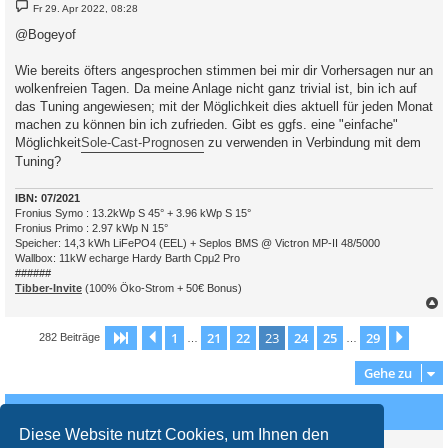
B
Fr 29. Apr 2022, 08:28
e
i
@Bogeyof
t
r
a
Wie bereits öfters angesprochen stimmen bei mir dir Vorhersagen nur an
g
wolkenfreien Tagen. Da meine Anlage nicht ganz trivial ist, bin ich auf
das Tuning angewiesen; mit der Möglichkeit dies aktuell für jeden Monat
machen zu können bin ich zufrieden. Gibt es ggfs. eine "einfache"
Möglichkeit
Sole-Cast-Prognosen
zu verwenden in Verbindung mit dem
Tuning?
IBN: 07/2021
Fronius Symo : 13.2kWp S 45° + 3.96 kWp S 15°
Fronius Primo : 2.97 kWp N 15°
Speicher: 14,3 kWh LiFePO4 (EEL) + Seplos BMS @ Victron MP-II 48/5000
Wallbox: 11kW echarge Hardy Barth Cpμ2 Pro
######
Tibber-Invite
(100% Öko-Strom + 50€ Bonus)
c
1
21
22
23
24
25
29
Seite
23
Vorherige
von
29
Nächs
282 Beiträge
…
…
Gehe zu
Wer ist online?
Diese Website nutzt Cookies, um Ihnen den
Mitglieder in diesem Forum: 0 Mitglieder und 2 Gäste