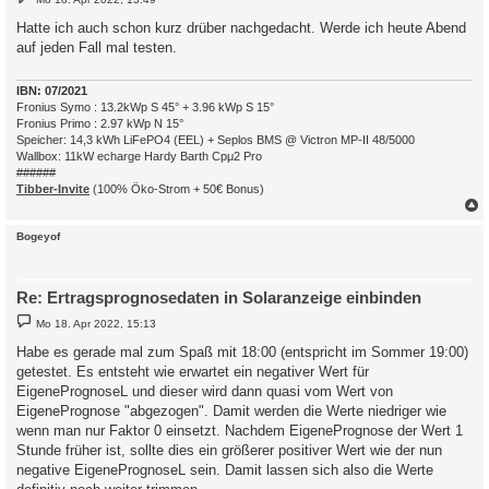
e
i
Hatte ich auch schon kurz drüber nachgedacht. Werde ich heute Abend
t
auf jeden Fall mal testen.
r
a
g
IBN: 07/2021
Fronius Symo : 13.2kWp S 45° + 3.96 kWp S 15°
Fronius Primo : 2.97 kWp N 15°
Speicher: 14,3 kWh LiFePO4 (EEL) + Seplos BMS @ Victron MP-II 48/5000
Wallbox: 11kW echarge Hardy Barth Cpμ2 Pro
######
Tibber-Invite
(100% Öko-Strom + 50€ Bonus)
c
Bogeyof
Re: Ertragsprognosedaten in Solaranzeige einbinden
B
Mo 18. Apr 2022, 15:13
e
i
Habe es gerade mal zum Spaß mit 18:00 (entspricht im Sommer 19:00)
t
getestet. Es entsteht wie erwartet ein negativer Wert für
r
a
EigenePrognoseL und dieser wird dann quasi vom Wert von
g
EigenePrognose "abgezogen". Damit werden die Werte niedriger wie
wenn man nur Faktor 0 einsetzt. Nachdem EigenePrognose der Wert 1
Stunde früher ist, sollte dies ein größerer positiver Wert wie der nun
negative EigenePrognoseL sein. Damit lassen sich also die Werte