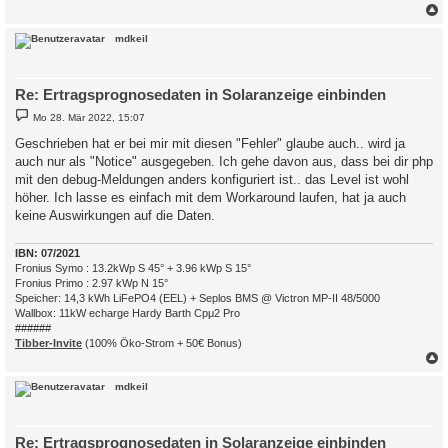
c
mdkeil
Re: Ertragsprognosedaten in Solaranzeige einbinden
B
Mo 28. Mär 2022, 15:07
e
i
Geschrieben hat er bei mir mit diesen "Fehler" glaube auch.. wird ja
t
auch nur als "Notice" ausgegeben. Ich gehe davon aus, dass bei dir php
r
a
mit den debug-Meldungen anders konfiguriert ist.. das Level ist wohl
g
höher. Ich lasse es einfach mit dem Workaround laufen, hat ja auch
keine Auswirkungen auf die Daten.
IBN: 07/2021
Fronius Symo : 13.2kWp S 45° + 3.96 kWp S 15°
Fronius Primo : 2.97 kWp N 15°
Speicher: 14,3 kWh LiFePO4 (EEL) + Seplos BMS @ Victron MP-II 48/5000
Wallbox: 11kW echarge Hardy Barth Cpμ2 Pro
######
Tibber-Invite
(100% Öko-Strom + 50€ Bonus)
c
mdkeil
Re: Ertragsprognosedaten in Solaranzeige einbinden