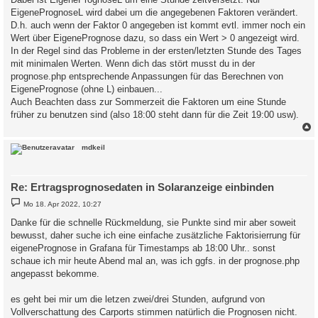
g
EigenePrognoseL wird dabei um die angegebenen Faktoren verändert.
D.h. auch wenn der Faktor 0 angegeben ist kommt evtl. immer noch ein
Wert über EigenePrognose dazu, so dass ein Wert > 0 angezeigt wird.
In der Regel sind das Probleme in der ersten/letzten Stunde des Tages
mit minimalen Werten. Wenn dich das stört musst du in der
prognose.php entsprechende Anpassungen für das Berechnen von
EigenePrognose (ohne L) einbauen...
Auch Beachten dass zur Sommerzeit die Faktoren um eine Stunde
früher zu benutzen sind (also 18:00 steht dann für die Zeit 19:00 usw).
c
mdkeil
Re: Ertragsprognosedaten in Solaranzeige einbinden
B
Mo 18. Apr 2022, 10:27
e
i
Danke für die schnelle Rückmeldung, sie Punkte sind mir aber soweit
t
bewusst, daher suche ich eine einfache zusätzliche Faktorisierrung für
r
a
eigenePrognose in Grafana für Timestamps ab 18:00 Uhr.. sonst
g
schaue ich mir heute Abend mal an, was ich ggfs. in der prognose.php
angepasst bekomme.
es geht bei mir um die letzen zwei/drei Stunden, aufgrund von
Vollverschattung des Carports stimmen natürlich die Prognosen nicht.