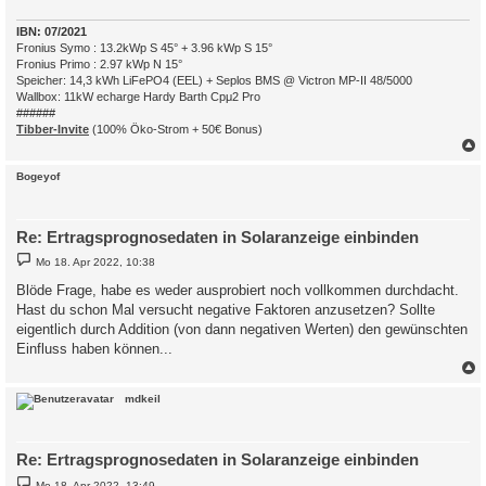
IBN: 07/2021
Fronius Symo : 13.2kWp S 45° + 3.96 kWp S 15°
Fronius Primo : 2.97 kWp N 15°
Speicher: 14,3 kWh LiFePO4 (EEL) + Seplos BMS @ Victron MP-II 48/5000
Wallbox: 11kW echarge Hardy Barth Cpμ2 Pro
######
Tibber-Invite
(100% Öko-Strom + 50€ Bonus)
c
Bogeyof
Re: Ertragsprognosedaten in Solaranzeige einbinden
B
Mo 18. Apr 2022, 10:38
e
i
Blöde Frage, habe es weder ausprobiert noch vollkommen durchdacht.
t
Hast du schon Mal versucht negative Faktoren anzusetzen? Sollte
r
a
eigentlich durch Addition (von dann negativen Werten) den gewünschten
g
Einfluss haben können...
c
mdkeil
Re: Ertragsprognosedaten in Solaranzeige einbinden
B
Mo 18. Apr 2022, 13:49