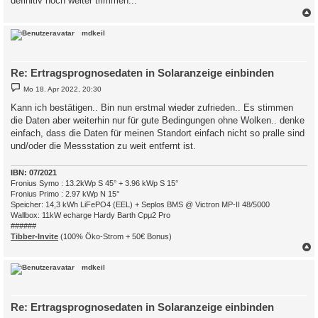
definitiv noch weiter trimmen...
c
mdkeil
Re: Ertragsprognosedaten in Solaranzeige einbinden
B
Mo 18. Apr 2022, 20:30
e
i
Kann ich bestätigen.. Bin nun erstmal wieder zufrieden.. Es stimmen
t
die Daten aber weiterhin nur für gute Bedingungen ohne Wolken.. denke
r
a
einfach, dass die Daten für meinen Standort einfach nicht so pralle sind
g
und/oder die Messstation zu weit entfernt ist.
IBN: 07/2021
Fronius Symo : 13.2kWp S 45° + 3.96 kWp S 15°
Fronius Primo : 2.97 kWp N 15°
Speicher: 14,3 kWh LiFePO4 (EEL) + Seplos BMS @ Victron MP-II 48/5000
Wallbox: 11kW echarge Hardy Barth Cpμ2 Pro
######
Tibber-Invite
(100% Öko-Strom + 50€ Bonus)
c
mdkeil
Re: Ertragsprognosedaten in Solaranzeige einbinden