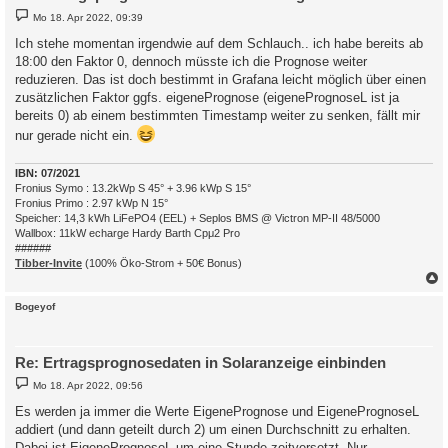
B
Mo 18. Apr 2022, 09:39
e
i
Ich stehe momentan irgendwie auf dem Schlauch.. ich habe bereits ab
t
18:00 den Faktor 0, dennoch müsste ich die Prognose weiter
r
a
reduzieren. Das ist doch bestimmt in Grafana leicht möglich über einen
g
zusätzlichen Faktor ggfs. eigenePrognose (eigenePrognoseL ist ja
bereits 0) ab einem bestimmten Timestamp weiter zu senken, fällt mir
nur gerade nicht ein.
IBN: 07/2021
Fronius Symo : 13.2kWp S 45° + 3.96 kWp S 15°
Fronius Primo : 2.97 kWp N 15°
Speicher: 14,3 kWh LiFePO4 (EEL) + Seplos BMS @ Victron MP-II 48/5000
Wallbox: 11kW echarge Hardy Barth Cpμ2 Pro
######
Tibber-Invite
(100% Öko-Strom + 50€ Bonus)
c
Bogeyof
Re: Ertragsprognosedaten in Solaranzeige einbinden
B
Mo 18. Apr 2022, 09:56
e
i
Es werden ja immer die Werte EigenePrognose und EigenePrognoseL
t
addiert (und dann geteilt durch 2) um einen Durchschnitt zu erhalten.
r
a
Dabei ist EigenePrognoseL um eine Stunde zeitversetzt. Nur