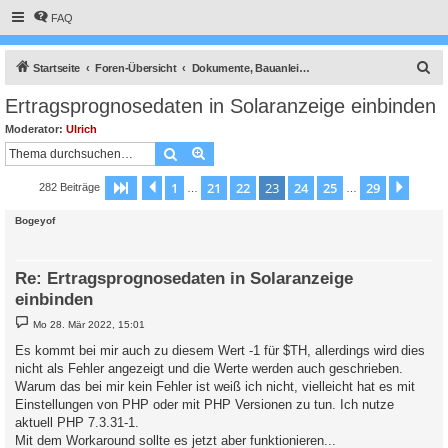
FAQ
S
Startseite
Foren-Übersicht
Dokumente, Bauanleitungen und How To's
u
Ertragsprognosedaten in Solaranzeige einbinden
c
Moderator:
Ulrich
h
Suche
Erweiterte Suche
e
1
21
22
23
24
25
29
Seite
23
Vorherige
von
29
Nächs
282 Beiträge
…
…
Bogeyof
Re: Ertragsprognosedaten in Solaranzeige
einbinden
B
Mo 28. Mär 2022, 15:01
e
i
Es kommt bei mir auch zu diesem Wert -1 für $TH, allerdings wird dies
t
nicht als Fehler angezeigt und die Werte werden auch geschrieben.
r
a
Warum das bei mir kein Fehler ist weiß ich nicht, vielleicht hat es mit
g
Einstellungen von PHP oder mit PHP Versionen zu tun. Ich nutze
aktuell PHP 7.3.31-1.
Mit dem Workaround sollte es jetzt aber funktionieren...