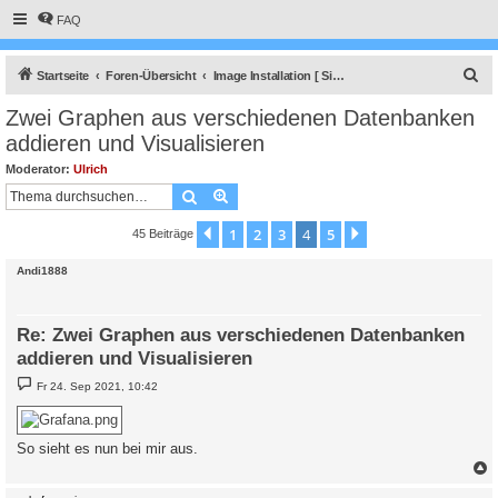
FAQ
S
Startseite
Foren-Übersicht
Image Installation [ Single-Regler Version ]
u
Zwei Graphen aus verschiedenen Datenbanken
c
addieren und Visualisieren
h
Moderator:
Ulrich
e
Suche
Erweiterte Suche
1
2
3
4
5
Vorherige
Nächste
45 Beiträge
Andi1888
Re: Zwei Graphen aus verschiedenen Datenbanken
addieren und Visualisieren
B
Fr 24. Sep 2021, 10:42
e
i
t
r
So sieht es nun bei mir aus.
a
g
c