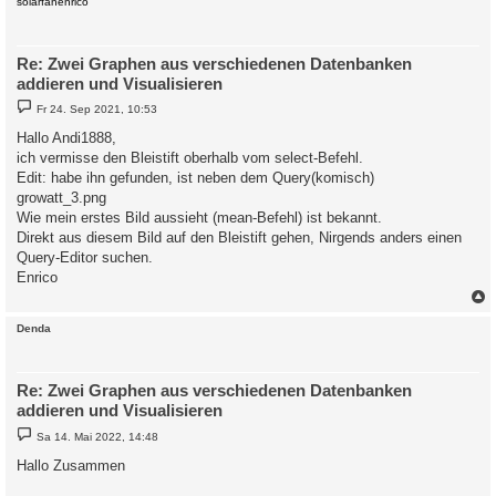
solarfanenrico
Re: Zwei Graphen aus verschiedenen Datenbanken
addieren und Visualisieren
B
Fr 24. Sep 2021, 10:53
e
i
Hallo Andi1888,
t
ich vermisse den Bleistift oberhalb vom select-Befehl.
r
a
Edit: habe ihn gefunden, ist neben dem Query(komisch)
g
growatt_3.png
Wie mein erstes Bild aussieht (mean-Befehl) ist bekannt.
Direkt aus diesem Bild auf den Bleistift gehen, Nirgends anders einen
Query-Editor suchen.
Enrico
c
Denda
Re: Zwei Graphen aus verschiedenen Datenbanken
addieren und Visualisieren
B
Sa 14. Mai 2022, 14:48
e
i
Hallo Zusammen
t
r