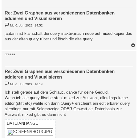
Re: Zwei Graphen aus verschiedenen Datenbanken
addieren und Visualisieren
B
Mo 6. Jun 2022, 14:52
e
i
ja,dann ist klar.schalt die query inaktiv,mach neue auf,mixed,kopier das
t
aus der alten query rüber und lösch die alte query
r
a
g
c
dreass
Re: Zwei Graphen aus verschiedenen Datenbanken
addieren und Visualisieren
B
Mo 6. Jun 2022, 16:14
e
i
Ich steh gerade auf dem Schlauc, danke für deine Geduld.
t
Wenn ich alle query lösche steht mixed zur Auswahl, allerdings keine
r
a
editor (stift etc) wähle ich dann Query+ erscheint ein editierbarer query
g
allerdings nur mit Solaranzeige ODER Growatt als Datenbasis zur
Auswahl, mixed gibt es dann nicht
DATEIANHÄNGE