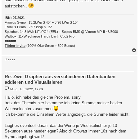
a
aufstocken..
g
IBN: 07/2021
Fronius Symo : 13.2kWp S 45° + 3.96 kWp S 15°
Fronius Primo : 2.97 kWp N 15°
Speicher: 14,3 kWh LiFePO4 (EEL) + Seplos BMS @ Victron MP-II 48/5000
Wallbox: 11kW echarge Hardy Barth Cpμ2 Pro
######
Tibber-Invite
(100% Öko-Strom + 50€ Bonus)
c
dreass
Re: Zwei Graphen aus verschiedenen Datenbanken
addieren und Visualisieren
B
Mo 6. Jun 2022, 12:09
e
i
Hallo, ich habe das gleiche Problem, sorry
t
trotz des Threads hier bekomme ich keine Summe meiner beiden
r
a
Wechselrichter zusammen
g
ich bekomme die Einzelnen Werte angezeigt, die Summe leider nicht.
Liegt es eventuell daran, das die Werte je Wechselrichter je 10
Sekunden auseinanderliegen? Also dr Growatt immer 10s nach dem
Symo abgefragt wird?