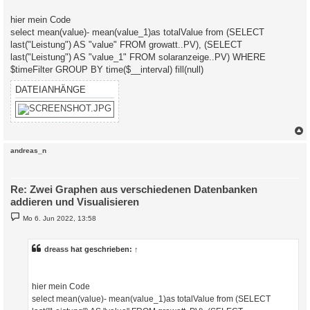
hier mein Code
select mean(value)- mean(value_1)as totalValue from (SELECT
last("Leistung") AS "value" FROM growatt..PV), (SELECT
last("Leistung") AS "value_1" FROM solaranzeige..PV) WHERE
$timeFilter GROUP BY time($__interval) fill(null)
DATEIANHÄNGE
c
andreas_n
Re: Zwei Graphen aus verschiedenen Datenbanken
addieren und Visualisieren
B
Mo 6. Jun 2022, 13:58
e
i
t
r
dreass
hat geschrieben:
↑
a
g
hier mein Code
select mean(value)- mean(value_1)as totalValue from (SELECT