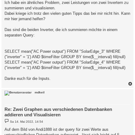
a
Ich habe ein ähnliches Problem, zwei Leistungen von zwei Invertern zu
g
summieren und visualisieren.
Dabei kriege ich trotz den vielen guten Tipps das bei mir nicht hin. Kann
mir hier jemand helfen?
Das sind die beiden Inverter, die ich summieren möchte in einem
separaten Query:
SELECT mean("AC Power output") FROM "SolarEdge_3" WHERE
("inverter" = '1') AND $timeFilter GROUP BY time($__interval) fill(null)
SELECT mean("AC Power output") FROM "SolarEdge_4" WHERE
("inverter" = '1') AND $timeFilter GROUP BY time($__interval) fill(null)
Danke euch für die Inputs.
c
mdkeil
Re: Zwei Graphen aus verschiedenen Datenbanken
addieren und Visualisieren
B
Sa 14. Mai 2022, 14:54
e
i
Auf dem Bild von Andi1888 ist der query für zwei Werte aus
t
unterschiedlichen Datenbanken aufgezeigt.. lässt sich leicht auf 5
r