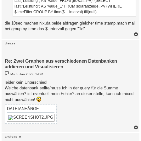
last("Leistung") AS "value" FROM growatt..PV), (SELECT
last("Leistung") AS "value_1" FROM solaranzeige..PV) WHERE
$timeFilter GROUP BY time($__interval) fill(null)
die 10sec machen nix,da beide abfragen gleicher time stamp.mach mal
bei group by time das $_intervall gegen "1d"
c
dreass
Re: Zwei Graphen aus verschiedenen Datenbanken
addieren und Visualisieren
B
Mo 6. Jun 2022, 14:41
e
i
leider kein Unterschied!
t
Welche datenbank sollte/muss ich in der query für die Summe
r
a
auswählen? ist eventuell mein Fehler? an dieser stelle, kann ich mixed
g
nicht auswählen!
DATEIANHÄNGE
c
andreas_n