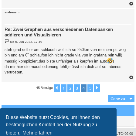
c
andreas_n
Re: Zwei Graphen aus verschiedenen Datenbanken
addieren und Visualisieren
B
Mo 6. Jun 2022, 17:49
e
i
steh grad selber am schlauch weil ich so 250km von meinem pc weg
t
bin und am 6" schlaufon ich nicht grade via vpn in grafana rein will(
r
a
massig kompliziert,das biste unfähiger als karpfen im auto
)
g
da mir hier die mausbedienung fehlt,müsst ich dich auf so. abends
vertrösten.
c
1
2
3
4
5
Vorherige
Nächste
45 Beiträge
Gehe zu
Wer ist online?
Diese Website nutzt Cookies, um Ihnen den
Mitglieder in diesem Forum: 0 Mitglieder und 0 Gäste
bestmöglichen Komfort bei der Nutzung zu
bieten.
Mehr erfahren
Impressum
Das Team
Alle Zeiten sind
UTC+02:00