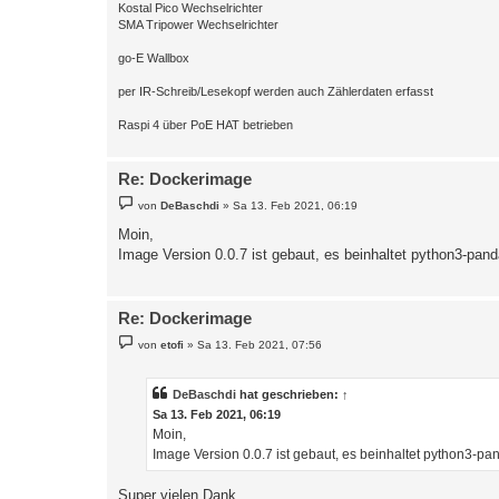
Kostal Pico Wechselrichter
SMA Tripower Wechselrichter
go-E Wallbox
per IR-Schreib/Lesekopf werden auch Zählerdaten erfasst
Raspi 4 über PoE HAT betrieben
Re: Dockerimage
B
von
DeBaschdi
»
Sa 13. Feb 2021, 06:19
e
i
Moin,
t
Image Version 0.0.7 ist gebaut, es beinhaltet python3-panda
r
a
g
Re: Dockerimage
B
von
etofi
»
Sa 13. Feb 2021, 07:56
e
i
t
r
DeBaschdi
hat geschrieben:
↑
a
Sa 13. Feb 2021, 06:19
g
Moin,
Image Version 0.0.7 ist gebaut, es beinhaltet python3-pan
Super vielen Dank.