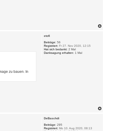
N
a
c
etofi
h
o
Beiträge:
56
Registriert:
Fr 27. Nov 2020, 12:15
b
Hat sich bedankt:
2 Mal
e
Danksagung erhalten:
1 Mal
n
Image zu bauen. In
N
a
c
DeBaschdi
h
o
Beiträge:
295
Registriert:
Mo 10. Aug 2020, 08:13
b