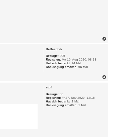
N
a
c
DeBaschdi
h
o
Beiträge:
295
Registriert:
Mo 10. Aug 2020, 08:13
b
Hat sich bedankt:
14 Mal
e
Danksagung erhalten:
56 Mal
n
N
a
c
etofi
h
o
Beiträge:
56
Registriert:
Fr 27. Nov 2020, 12:15
b
Hat sich bedankt:
2 Mal
e
Danksagung erhalten:
1 Mal
n