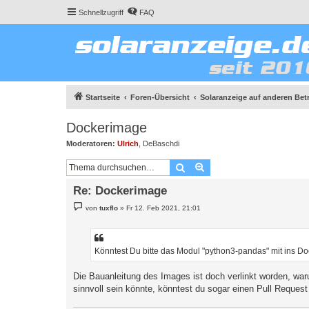
Schnellzugriff
FAQ
Startseite
Foren-Übersicht
Solaranzeige auf anderen Be
Dockerimage
Moderatoren:
Ulrich
,
DeBaschdi
Suche
Erweiterte Suche
Re: Dockerimage
B
von
tuxflo
»
Fr 12. Feb 2021, 21:01
e
i
t
r
a
Könntest Du bitte das Modul "python3-pandas" mit ins D
g
Die Bauanleitung des Images ist doch verlinkt worden, waru
sinnvoll sein könnte, könntest du sogar einen Pull Request 