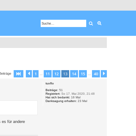
Suche
Erweiterte Suche
1
11
12
13
14
15
40
Seite
13
Vorherige
von
40
Nächste
Beiträge
…
…
tuxflo
Beiträge:
51
Registriert:
So 17. Mai 2020, 21:48
Hat sich bedankt:
16 Mal
Danksagung erhalten:
23 Mal
s es für andere