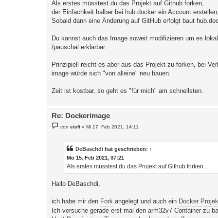
Als erstes müsstest du das Projekt auf Github forken,
t
der Einfachkeit halber bei hub.docker ein Account erstelle
r
a
Sobald dann eine Änderung auf GitHub erfolgt baut hub.do
g
Du kannst auch das Image soweit modifizieren um es lokal
/pauschal erklärbar.
Prinzipiell reicht es aber aus das Projekt zu forken, bei 
image würde sich "von alleine" neu bauen.
Zeit ist kostbar, so geht es "für mich" am schnellsten.
Re: Dockerimage
B
von
etofi
»
Mi 17. Feb 2021, 14:11
e
i
t
r
DeBaschdi
hat geschrieben:
↑
a
Mo 15. Feb 2021, 07:21
g
Als erstes müsstest du das Projekt auf Github forken...
Hallo DeBaschdi,
ich habe mir den
Fork
angelegt und auch ein
Docker Projek
Ich versuche gerade erst mal den arm32v7 Container zu bau