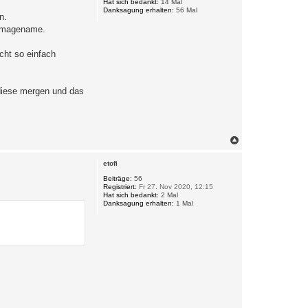
Hat sich bedankt:
14 Mal
e
Danksagung erhalten:
56 Mal
n
n.
/imagename.
cht so einfach
 diese mergen und das
N
a
c
etofi
h
o
Beiträge:
56
Registriert:
Fr 27. Nov 2020, 12:15
b
Hat sich bedankt:
2 Mal
e
Danksagung erhalten:
1 Mal
n