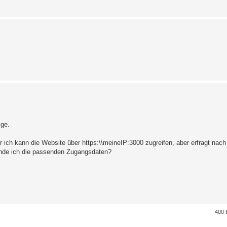
ige.
ber ich kann die Website über https:\\meineIP:3000 zugreifen, aber erfragt nac
finde ich die passenden Zugangsdaten?
400 