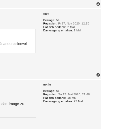
N
a
c
etofi
h
o
Beiträge:
56
Registriert:
Fr 27. Nov 2020, 12:15
b
Hat sich bedankt:
2 Mal
e
Danksagung erhalten:
1 Mal
n
ür andere sinnvoll
N
a
c
tuxflo
h
o
Beiträge:
51
Registriert:
So 17. Mai 2020, 21:48
b
Hat sich bedankt:
16 Mal
e
Danksagung erhalten:
23 Mal
n
um das Image zu