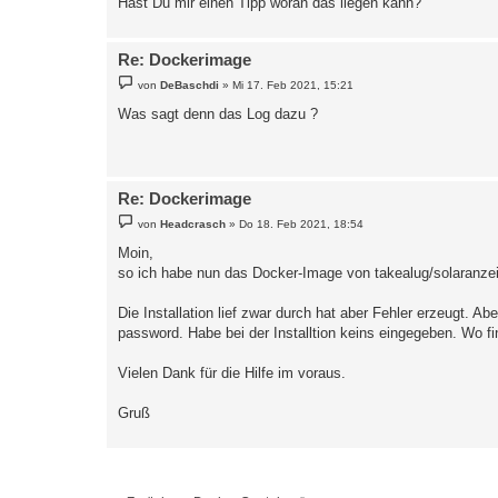
Hast Du mir einen Tipp woran das liegen kann?
Re: Dockerimage
B
von
DeBaschdi
»
Mi 17. Feb 2021, 15:21
e
i
Was sagt denn das Log dazu ?
t
r
a
g
Re: Dockerimage
B
von
Headcrasch
»
Do 18. Feb 2021, 18:54
e
i
Moin,
t
so ich habe nun das Docker-Image von takealug/solaranze
r
a
g
Die Installation lief zwar durch hat aber Fehler erzeugt. A
password. Habe bei der Installtion keins eingegeben. Wo 
Vielen Dank für die Hilfe im voraus.
Gruß