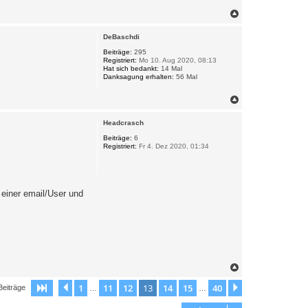
N
a
c
DeBaschdi
h
o
Beiträge:
295
Registriert:
Mo 10. Aug 2020, 08:13
b
Hat sich bedankt:
14 Mal
e
Danksagung erhalten:
56 Mal
n
N
a
c
Headcrasch
h
o
Beiträge:
6
Registriert:
Fr 4. Dez 2020, 01:34
b
e
n
h einer email/User und
N
a
c
1
11
12
13
14
15
40
Seite
13
Vorherige
von
40
Nächste
Beiträge
…
…
h
o