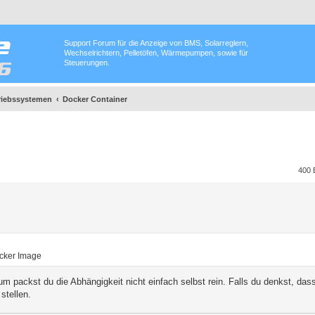
Support Forum für die Anzeige von BMS, Solarreglern,
Wechselrichtern, Pelletöfen, Wärmepumpen, sowie für
Steuerungen.
triebssystemen
Docker Container
400 
ocker Image
m packst du die Abhängigkeit nicht einfach selbst rein. Falls du denkst, das
stellen.