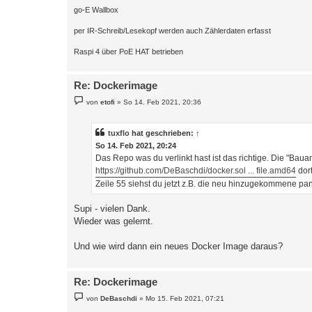
go-E Wallbox
per IR-Schreib/Lesekopf werden auch Zählerdaten erfasst
Raspi 4 über PoE HAT betrieben
Re: Dockerimage
B
von
etofi
»
So 14. Feb 2021, 20:36
e
i
t
r
tuxflo
hat geschrieben:
↑
a
So 14. Feb 2021, 20:24
g
Das Repo was du verlinkt hast ist das richtige. Die "Baua
https://github.com/DeBaschdi/docker.sol ... file.amd64
dort
Zeile 55 siehst du jetzt z.B. die neu hinzugekommene pa
Supi - vielen Dank.
Wieder was gelernt.
Und wie wird dann ein neues Docker Image daraus?
Re: Dockerimage
B
von
DeBaschdi
»
Mo 15. Feb 2021, 07:21
e
i